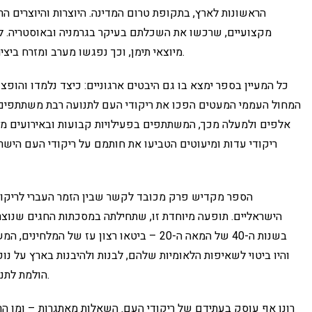
הראשונות לארץ, בתקופת טרום המדינה. היוצרות והיוצרים הר
מקצועיים, שרכשו את השכלתם בעיקר בגרמניה ובאוסטריה. ל
מיוצאי תימן, וכך נפגשו מערב ומזרח ביצירה תרבותית שהיתה מסד לתנועת ריקודי העם בישראל.
כל המעיין בספר ימצא בו גם היבטים ארגוניים: כיצד נלמדו והופצ
המחול העממי המעטים הפכו את ריקודי העם לתנועה רבת משתתפים.
אלפים ולמעלה מכך, המשתתפים בפעילויות קבועות ובאירועים מי
ריקודי עדות ומיעוטים הטביעו את חותמם על ריקודי העם הישר
הספר מקדיש פרק מכובד לקשר שבין הזמר העברי לריקודי
הישראליים. תופעה מיוחדת זו, שתחילתה במסכתות החגים שנוצר
בשנות ה-40 של המאה ה-20 – ביטאו רצון עז של 
והיו ביטוי לשאיפות הלאומיות שלהם, לבנות ולהיבנות בארץ על נו
הולמת לתנועה וחשיבותם היתה לא פחותה מזו של הריקוד עצמו.
רונן אף עוסק בעתידם של ריקודי העם. השאלות מאתגרות – ומן הרא