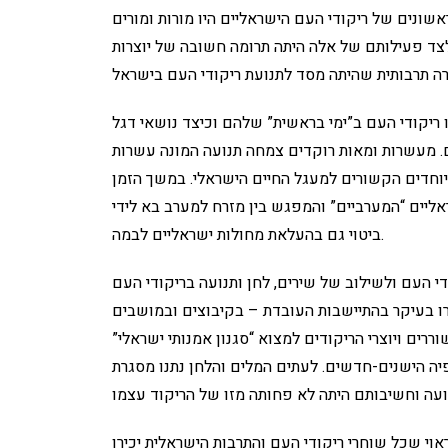
אשונים של ריקודי העם הישראליים היו מורות ומורים
צד פעילותם של אלה היתה תרומה חשובה של יוצרות
ו ריקודי העם ב”ימי בראשית” שלהם וכיצד נושאי דגל
 מעשרות ומאות רוקדים צמחה תנועה המונה עשרות
וחדים הקשורים למעגל החיים הישראלי. במשך הזמן
אליים “המערביים” והמפגש בין מזרח למערב בא לידי
ביטוי גם בהעלאת מחולות ישראליים לבמה.
 העם ולשילוב של שירים, לחן ותנועה בריקודי העם
ו בעיקר בהתיישבות העובדת – בקיבוצים ובמושבים
המלחינים, המשוררים ויוצרי הריקודים למצוא “סגנון אמנותי ישראלי”
פיה הישנים-חדשים. לעתים המלים והלחן נתנו מסגרת
וי שכל שוחרי ריקודי העם והתרבות הישראלית יכירו