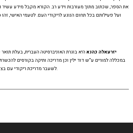
את הספר, שכתוב מתוך מעורבות וידע רב. הקורא מקבל מידע עשיר ומ
ועל פעילותם בכל תחום הנוגע לריקודי העם. לטעמי האישי, זהו ס
יזרעאלה כהנא
היא בוגרת האוניברסיטה העברית, בעלת תואר 
במכללה למורים ע”ש דוד ילין וכן מדריכה ותיקה בקורסים להכשרת מד
לשעבר מדריכת ריקודי עם בצוות הווי בנח”ל ורקדנית בלהקת הסטודנטים בירושלים.