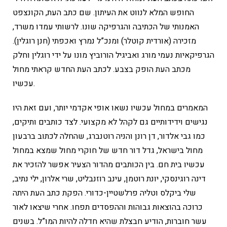
החופש המלא לנווט את העיתון. שם כתב העת, הקונצפט
האמנותי של הכתיבה והגרפיקה שונו. לרשותי עמדו משרד,
מזכירה (אורדית קוטלר) ומנכ”ל נמרץ ואכפתי (חנן רוגלין).
הגרפיקאיות נעמי מורג ואביגיל הורוביץ מונו על ידי רוגלין וחלק
מכתב העת הופק בצבע. לכתב העת החדש קראתי מחול
עכשיו.
המאמרים במחול עכשיו נשאו אופי אקדמי יותר, ועם זאת היו
נגישים וידידותיים גם לקהל לא מקצועי. לצד כותבים ותיקים,
כמו גבי אלדור, דן רונן והניה רוטנברג, שהחלה לכתוב ברבעון
מחול בישראל, גדל דור חדש של חוקרי מחול שמצא במחול
עכשיו בית חם. בין הכותבים מהדור הצעיר אפשר להזכיר את
דינה רוגינסקי, יונת רוטמן, עינב רוזנבליט, שרי אלרון, ילי נתיב,
שלי ביקלס וטליה פרלשטיין-כדורי. הפקת כתב העת היתה
כרוכה בהוצאות גבוהות וההפסדים תפחו. אחרי שיצאו לאור
עשר חוברות, הודיע חבצלת שהיא חדלה להיות המו”ל. בשנים