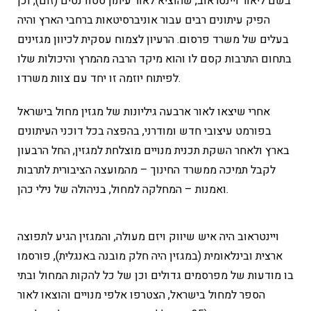
בשם ליאור ויינטראוב, שהוציא לאור עיתון סטודנטים (זום), וכן
הפיק עיתונים רבים עבור אוניברסיטאות ברחבי הארץ והיה
בעלים של משרד פרסום. הרעיון לצמוח עסקית לכיוון מגזינים
בתחום התרבות קסם לו והוא מיקד הרבה מהמרץ והיכולות שלו
לפיתוח יוזמה זו יחד עם צוות משרדו.
אחרי שיצאו לאור ארבעה גיליונות של מגזין מחול בישראל
בפורמט עיצובי חדש ומודרני, בהפצה בכל דוכני העיתונים
בארץ ולאחר השקת תכנית מנויים מוצלחת למגזין, החל הרבעון
לקבל תמיכה ממשרד החינוך – מהמועצה הציבורית לתרבות
ואמנות – המחלקה למחול, בניהולה של נילי כהן.
ויינטראוב היה איש שיווק ויזם מעולה, והמגזין הגיע לתפוצה
ארצית ובינלאומית (במגזין היה חלק מובנה באנגלית), פורסמו
בו מודעות של מפרסמים גדולים וכן של כל להקות המחול ובתי
הספר למחול בישראל, הצטרפו אלפי מנויים והוצאו לאור