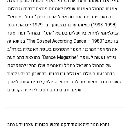
טולידאנו. השנתון תיעד את המחול בארץ, בשנים שבהן הפכה
אמנות המחול מאמנות שולית לאמנות פורצת דרכים וגבולות.
בהמשך ייסד יחד עם רות אשל את הרבעון “מחול בישראל”
(1993-1998) שאותו ערכו במשותף. ב- 1979 יזם את הכנס
הבינלאומי למחול בירושלים בנושא “התנ”ך במחול” וערך ספר
בנושא זה “The Gospel According Dance – 1980” בו כתב
את המאמר המרכזי. הספר התפרסם בשפה האנגלית בארה”ב
בהוצאת כתב העת “Dance Magazine”. גיורא נעשה לשופר
של המחול בישראל בחו”ל ומאמרים שלו החלו להתפרסם
בכתבי עת בעולם באנגלית ובגרמנית. בכישרון רב ידע ליצור
קשרים עם דמויות מובילות במחול העולמי, לטפח אותם לאורך
שנים, ורבים מהם הפכו לידידיו הקרובים.
גיורא מנור היה אוטודידקט ורכש בכוחות עצמו ידע רחב