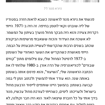
גיורא מנור ז"ל
פגשתי את גיורא מנור לראשונה כשבא לראות חזרה בסטודיו
של ליה שוברט וקאי לוטמן בחיפה. זה היה ב-1971. הייתי
רקדנית צעירה והוא היה מבקר מחול מוערך בעיתון על המשמר.
לא אשכח את העידוד והכוח ששאבתי מרשימות הביקורת
שכתב בשנים הרבות שהקדשתי לעשייה תובענית על הבמה.
הייתי מאושרת כשהקדיש את השער האחורי של השנתון
ב-1977 לרסיטל המחול שלי, עם צילומים מתוך “קווים
שבורים” לכוריאוגרפיה של הדה אורן. ב-1980 שלחתי לו את
הכתבה הראשונה שלי, “השיעור”, והוא פרסם אותה בשנתון
באותה שנה. הוא עודד אותי להמשיך ולכתוב ונתן לי במה
קבועה בשנתון. בהמשך היינו שותפים לייסוד הרבעון מחול
בישראל ולעריכתו. לימים, כשהייתי לעורכת מחול עכשיו, מנור
בירך אותי על כל חוברת שיצאה לאור. הוא היה חבר וקולגה, לא
היסס לחלוק עם אחרים בנדיבות את הידע הרב שאצר ותמיד