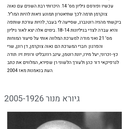
עכשיו ופורסם גיליון מס’ 14. היכרותי רבת השנים עם נאוה
צוקרמן תרמה לכך שתיאטרון תמונע ניאות להיות המו”ל.
ביקשתי מהניה רוטנברג, שסייעה לי בעבר, להיות עורכת שותפה
והיא עבדה לצדי בגיליונות 18-14. בימים אלה יצא לאור גיליון
מס’ 21 ואני מודה למערכת המלווה אותי על סיעור המוחות
והפרגון. חברי המערכת הם נאוה צוקרמן, דן רונן, שרי
כץ-זכרוני, יעל מירו, יונת רוטמן, עינב רוזנבליט ורונית זיו. תודה
לגרפיקאי דור כהן ולעורך הלשוני רן שפירא, המלווים את כתב
העת בנאמנות מאז 2004.
גיורא מנור 2005-1926