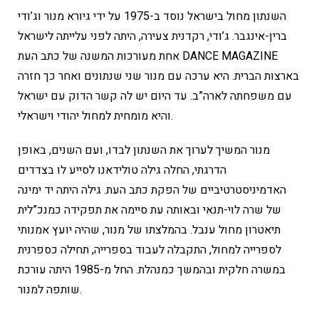
השנתון מחול בישראל נוסד ב-1975 על ידי גיורא מנור וג’ודי
ברין-אינגבר. ג’ודי, רקדנית צעירה, היתה לפני עלייתה לישראל
אחת מעורכות המשנה של כתב העת DANCE MAGAZINE
בארצות הברית. היא ערכה עם מנור שני שנתונים ואחר כך חזרה
עם משפחתה לארה”ב. עד היום יש לה קשר הדוק עם ישראל
והיא מומחית למחול יהודי וישראלי.
מנור המשיך לערוך את השנתון לבדו, ועם השנים, באופן
הדרגתי, החלה גילה טולידאנו לסייע לו בצדדים
האדמיניסטרטיביים של הפקת כתב העת. גילה היתה יד ימינה
של שרה לוי-תנאי ובאותה עת סיימה את תפקידה כמנכ”לית
תיאטרון מחול ענבל. בהמלצתו של מנור, שהיה יועץ אמנותי
לספרייה למחול, התקבלה לעבוד בספרייה, תחילה כספרנית
במשרה חלקית ובהמשך כמנהלת. החל מ-1985 היתה עורכת
שותפה למנור.