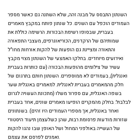
השנתון התבסס על מבנה זהה, שלא השתנה גם כאשר מספר
העמודים הוכפל עם השנים. כל שנתון פותח במקבץ מאמרים
בעברית, שבסופו רשימת הבכורות. הרשימה כוללת את
שמותיהם של הרקדנים, הכוריאוגרפים, מעצבי התפאורה
והתאורה ומציינת גם הופעות של להקות אורחות מחו”ל
ואירועים מיוחדים. בחלקו האמצעי של השנתון מצוי מקבץ
עשיר של צילומים מהופעות הבכורה (עם כותרות בעברית
ואנגלית), בעמודים לא ממוספרים. השנתון חותם בתרגום של
חלק מהמאמרים בעברית לאנגלית. למאמרים באנגלית שער
בשפה האנגלית, עם ספרור משלו (מתכונת העשויה לגרום
לבלבול: בחלק מהמקרים הופיעו מאמרים שונים, אחד בעברית
ואחד באנגלית, אך מספרי העמודים היו זהים). בשנתונים
שזורות מודעות פרסומת רבות, שהן כשלעצמן תיעוד היסטורי
של העשייה באולפני המחול ושל האופן שבו נהגו להקות
ואמנים לפרסם את עצמם.