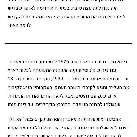
היה נכון לתת עצה טובה. בעיני, הוא דוגמה לאופן שבו יש
לעודד ולטפח את הדורות הבאים. אני גאה ומאושרת להקדיש
לו את האתר.
גיורא מנור נולד בפראג בשנת 1926 למשפחת סוחרים אמידה.
עם כיבוש צ’כוסלובקיה התכוונה המשפחה לעלות לארץ
ורכשה חלקת אדמה ביוקנעם. ב- 1939, הקדים הנער בן ה- 13
את העלייה והגיע לקיבוץ משמר העמק. בעקבותיו הגיע לקיבוץ
ארגז ענק עם רהיטים, אבל ללא ההורים ואחותו התינוקת,
שנשלחו למחנה השמדה. הקיבוץ הפך לביתו עד ליום מותו.
אהבתו הראשונה היתה התיאטרון והוא השתתף בהצגה “הוא הלך
בשדות” שהועלתה בתיאטרון הקאמרי. התגייס לנח”ל ויזם את הקמת
להקת הנח”ל, שהיה למפקדה הראשון. בהמשך ביים ולימד ב’בית