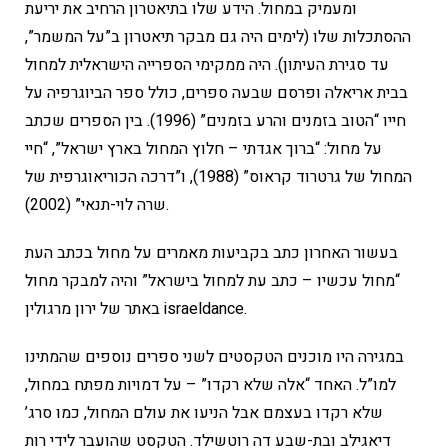
ומעמיק במחול. הידע שלו בתיאטרון הרחיב את יריעת
ההסתכלות שלו (לימים היה גם מבקר תיאטרון ב”על המשמר”,
עד סגירת העיתון). היה ממקימי הספרייה הישראלית למחול
בבית אריאלה ופרסם שבעה ספרים, כולל ספר הביוגרפיה על
חייו “הטוב בזמנים והרע בזמנים” (1996). בין הספרים שכתב
על מחול: “ברוך אגדתי – חלוץ המחול בארץ ישראל”, “חיי
המחול של גרטרוד קראוס” (1988), ו”דרכה הכוריאוגרפית של
שרה לוי-תנאי” (2002).
בעשור האחרון כתב בקביעות מאמרים על מחול בכתב העת
“מחול עכשיו – כתב עת למחול בישראל” והיה למבקר מחול
באתר של ירון מרגולין israeldance.
במגירה היו מוכנים הטקסטים לשני ספרים נוספים שהמתינו
למו”ל. האחד “אלה שלא רקדו” – על דמויות מפתח במחול,
שלא רקדו בעצמם אבל הניעו את עולם המחול, כמו סרג’
דיאגילב ובת-שבע דה רוטשילד. הטקסט שהועבר לידי רות