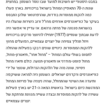
במבט היסטורי יש חשיבות למועד שבו נוסד השנתון. במחצית
שנות ה-70 התאפיין המחול בישראל בריכוזיות. בארץ פעלו
כמה להקות ממוסדות בודדות, שהרפרטואר שלהן התבסס
בעיקר על כוריאוגרפים אורחים מחו”ל ורוב היצירות שהעלו היו
בהשראת סגנונה של מרתה גרהאם. אז עדיין אי אפשר היה
לדעת שבתוך שנתיים (1977) יתחילו להיווצר סדקים בריכוזיות
ויחל תהליך צמיחה של יוצרים עצמאיים, הפועלים מחוץ
ללהקות הממוסדות. כינויים שונים דבקו בפעילות שהחלה
לתסוס בשולי עולם המחול – “מחול אחר”, תיאטרון-מחול,
מחול פוסט-מודרני או תיאטרון-תנועה. כולם תיארו מחול
ניסיוני, שונה מזה של הלהקות הגדולות, שנוצר על ידי
כוריאוגרפים ורקדנים ישראלים. השנתון היה למראה ששיקפה
ותיעדה את השינוי שהתחולל, שהיה ניצניה של פריחת המחול
המורגשת כיום בישראל. בראשית המאה ה-21 יש בארץ פעילות
עשירה של להקות ממוסדות ובצדה עשייה מגוונת ומרתקת של
יוצרים עצמאיים.