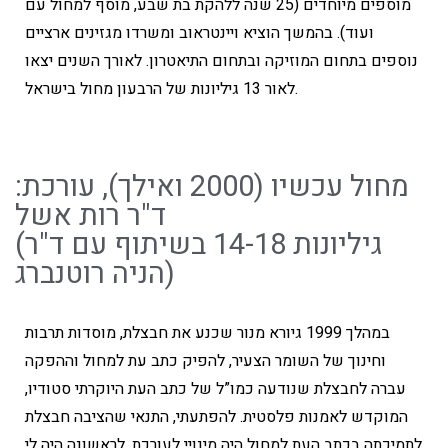
מוספים מיוחדים (25 שנה ללהקת בת שבע, מוסף למחול עם
ועוד). בהמשך הוציא ויינטראוב ומשרדו מגזינים ארציים
נוספים בתחום המוזיקה ובתחום התיאטרון. לאורך השנים יצאו
לאור 13 גיליונות של הרבעון מחול בישראל.
מחול עכשיו (2000 ואילך), עורכת:
ד"ר רות אשל
(גיליונות 14-18 בשיתוף עם ד"ר
הניה רוטנברג)
במהלך 1999 גיורא מנור שכנע את חבצלת, מוסדות תרבות
וחינוך של השומר הצעיר, להפיק כתב עת למחול וההפקה
עברה לחבצלת שנודעה כמו”ל של כתב העת היוקרתי סטודיו,
המוקדש לאמנות פלסטית. להפתעתי, התנאי שהציבה חבצלת
לתמיכתה בכתב העת למחול היה מינויי לעורכת. לראשונה היה לי