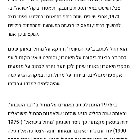
צבי’, ושימש במאי תסכיתים ומבקר תיאטרון ב’קול ישראל’. ב-
1970, אחרי עשרים שנות בימוי בתיאטרון החליט שאיננו רוצה
להמשיך בבימוי, נמאס לו מבעיות המשמעת ומהמתחים הנלווים
למקצוע, כך אמר.
הוא החל לכתוב ב”על המשמר”, דווקא על מחול. באותן שנים
כתב דב בר-ניר ביקורת על תיאטרון, והוחלט שאין מקום לשני
מבקרי תיאטרון באותו עיתון. לכן יועד גיורא לכתוב על מופעים
אקספרימנטליים, ובייחוד על מחול. וכך, במקרה, הגיע למה
שהיה לימים למרכז עבודתו.
ב-1975 הוזמן לכתוב מאמרים על מחול ב”דבר השבוע”,
ובאותה שנה החליט הגיע שהזמן שלאמנות המחול הישראלית
יהיה ביטאון מקצועי. כך נוסד השנתון “מחול בישראל” (1975-
1990) יחד עם ג’ודי אינגבר ומאוחר יותא היצטרפה אליו גילה