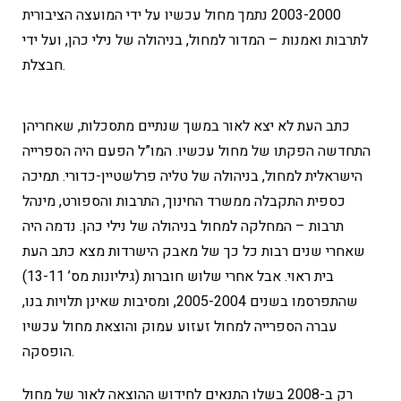
2003-2000 נתמך מחול עכשיו על ידי המועצה הציבורית
לתרבות ואמנות – המדור למחול, בניהולה של נילי כהן, ועל ידי
חבצלת.
כתב העת לא יצא לאור במשך שנתיים מתסכלות, שאחריהן
התחדשה הפקתו של מחול עכשיו. המו”ל הפעם היה הספרייה
הישראלית למחול, בניהולה של טליה פרלשטיין-כדורי. תמיכה
כספית התקבלה ממשרד החינוך, התרבות והספורט, מינהל
תרבות – המחלקה למחול בניהולה של נילי כהן. נדמה היה
שאחרי שנים רבות כל כך של מאבק הישרדות מצא כתב העת
בית ראוי. אבל אחרי שלוש חוברות (גיליונות מס’ 13-11)
שהתפרסמו בשנים 2005-2004, ומסיבות שאינן תלויות בנו,
עברה הספרייה למחול זעזוע עמוק והוצאת מחול עכשיו
הופסקה.
רק ב-2008 בשלו התנאים לחידוש ההוצאה לאור של מחול