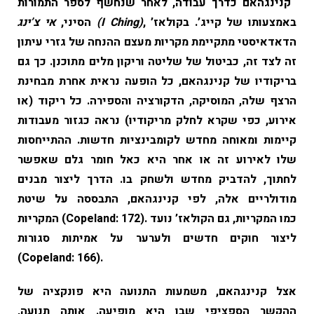
קנינגהאם כדרך עבודה, לאחר שנחשף לספר התמורות
, באמצעותו של קייג’. בקולאז’
(I Ching)
הסיני,
אי צ’ינג
הדאדאיסטי מתקיימת מקריות מעצם ההנחה של גזרי עיתון
זה לצד זה, כביטול של שליטה וריקון מלים מתוכנן. כך גם
בריקודיו של קנינגהאם, כל הופעה נראית אחרת מבחינת
הרצף שלה, המוסיקה, הדקורציה והספירה. כל ריקוד (או
אירוע, כפי שקרא לחלק מריקודיו) נראה כגזור מעבודות
קיימות ומאוחה מחדש לקומבינציות חדשות. ההתייחסות
שלו לאירוע זה או אחר היא כאל חומר גלם שאפשר
לחתוך, להדביק מחדש ולשחק בו. הדרך ליצור מבנים
מודולריים אלה, לפי קנינגהאם, התבססה על שיטת
המקריות (Copeland: 172). כמו המקריות, גם הקולאז’ נועד
ליצור חוקים חדשים ולערער על אמיתות סגורות
(Copeland: 166).
אצל קנינגהאם, משמעות התנועה היא פונקציה של
ההקשר הספציפי שבו היא מופיעה. אותה תנועה,