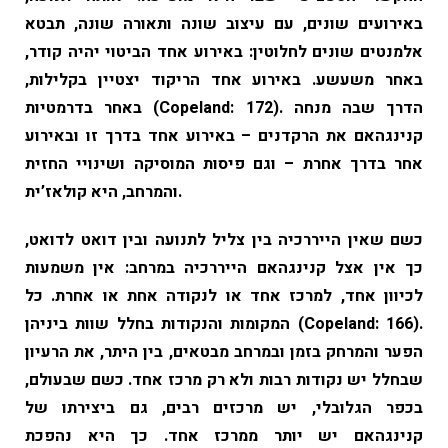
באירועים שונים, עם עיצוב שונה ותאורה שונה, תבטא
אלמנטים שונים לחלוטין: באירוע אחד הביטוי יהיה קודר,
באחר משעשע. באירוע אחד הריקוד יצטיין בקלילות,
באחר בדרמטיות (Copeland: 172). הדרך שבה מנחה
קנינגהאם את הרקדנים – באירוע אחד בדרך זו ובאירוע
אחר בדרך אחרת – וגם פיסות המוסיקה ושינויי החזית
והמרחב, היא קולאז’ית.
כשם שאין הייררכיה בין צליל לתנועה ובין דואט לדואט,
כך אין אצל קנינגהאם הייררכיה במרחב: אין משמעות
לכיוון אחד, למרכז אחד או לנקודה אחת או אחרת. כל
המקומות והנקודות בחלל שוות ביניהן (Copeland: 166).
הפער והמרחק בזמן ובמרחב מבטאים, בין היתר, את הרעיון
שבחלל יש נקודות רבות ולא רק מרכז אחד. כשם שבעולם,
בכפר הגלובלי, יש מרכזים רבים, גם ביצירתו של
קנינגהאם יש יותר ממרכז אחד. כך היא נהפכת