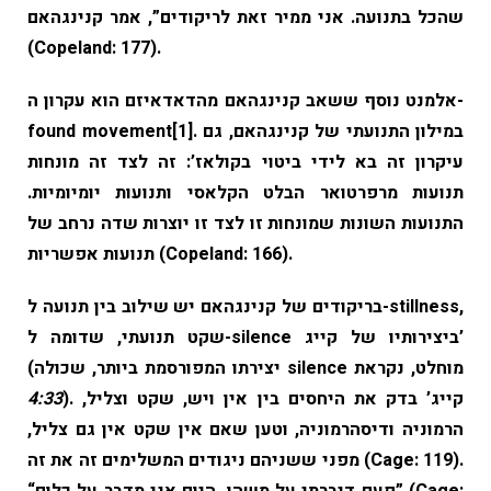
שהכל בתנועה. אני ממיר זאת לריקודים”, אמר קנינגהאם
(Copeland: 177).
אלמנט נוסף ששאב קנינגהאם מהדאדאיזם הוא עקרון ה-
. במילון התנועתי של קנינגהאם, גם
[1]
found movement
עיקרון זה בא לידי ביטוי בקולאז’: זה לצד זה מונחות
תנועות מרפרטואר הבלט הקלאסי ותנועות יומיומיות.
התנועות השונות שמונחות זו לצד זו יוצרות שדה נרחב של
תנועות אפשריות (Copeland: 166).
בריקודים של קנינגהאם יש שילוב בין תנועה ל-stillness,
שקט תנועתי, שדומה ל-silence ביצירותיו של קייג’
(יצירתו המפורסמת ביותר, שכולה silence מוחלט, נקראת
). קייג’ בדק את היחסים בין אין ויש, שקט וצליל,
4:33
הרמוניה ודיסהרמוניה, וטען שאם אין שקט אין גם צליל,
מפני ששניהם ניגודים המשלימים זה את זה (Cage: 119).