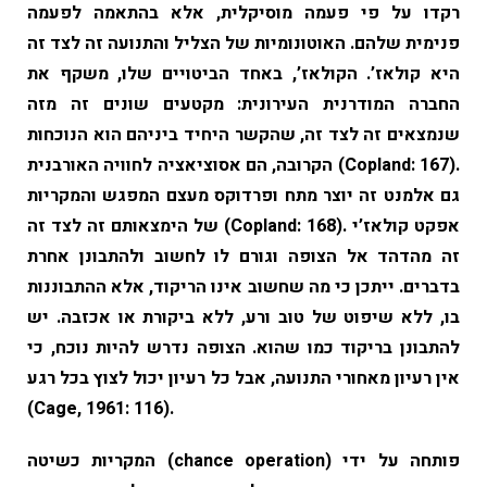
רקדו על פי פעמה מוסיקלית, אלא בהתאמה לפעמה
פנימית שלהם. האוטונומיות של הצליל והתנועה זה לצד זה
היא קולאז’. הקולאז’, באחד הביטויים שלו, משקף את
החברה המודרנית העירונית: מקטעים שונים זה מזה
שנמצאים זה לצד זה, שהקשר היחיד ביניהם הוא הנוכחות
הקרובה, הם אסוציאציה לחוויה האורבנית (Copland: 167).
גם אלמנט זה יוצר מתח ופרדוקס מעצם המפגש והמקריות
של הימצאותם זה לצד זה (Copland: 168). אפקט קולאז’י
זה מהדהד אל הצופה וגורם לו לחשוב ולהתבונן אחרת
בדברים. ייתכן כי מה שחשוב אינו הריקוד, אלא ההתבוננות
בו, ללא שיפוט של טוב ורע, ללא ביקורת או אכזבה. יש
להתבונן בריקוד כמו שהוא. הצופה נדרש להיות נוכח, כי
אין רעיון מאחורי התנועה, אבל כל רעיון יכול לצוץ בכל רגע
(Cage, 1961: 116).
המקריות כשיטה (chance operation) פותחה על ידי