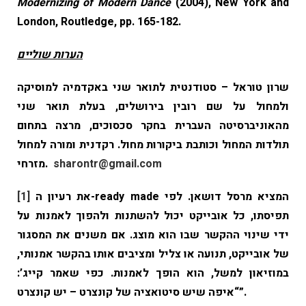
Modernizing
of Modern Dance
(2004), New York and
London, Routledge, pp. 165-182.
הערות שוליים
שרון טוראל – סטודנטית לתואר שני באקדמיה למוסיקה
ולמחול על שם רובין בירושלים, בעלת תואר שני
מהאוניברסיטה העברית בחקר סכסוכים, מרצה בתחום
תולדות המחול וכותבת ביקורות מחול. רקדנית ומורה למחול
sharontr@gmail.com
מזרחי.
את רעיון ה-ready made המציא מרסל דושאן. לפי
[1]
תפיסתו, כל אובייקט יכול להשתנות ולהפוך לאמנות על
ידי שינוי ההקשר שבו הוא מוצג. אם משנים את המסגור
של אובייקט, תנועה או צליל ומציבים אותו בהקשר אמנותי,
במוזיאון למשל, הוא הופך לאמנות. כפי שאמר קייג’:
“איפה שיש סיטואציה של קונצרט – יש קונצרט”.