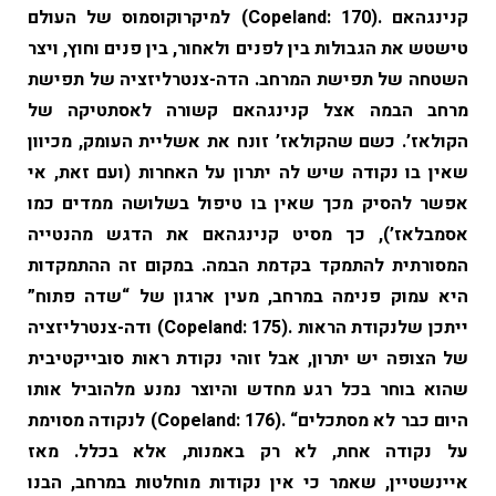
למיקרוקוסמוס של העולם (Copeland: 170). קנינגהאם
טישטש את הגבולות בין לפנים ולאחור, בין פנים וחוץ, ויצר
השטחה של תפישת המרחב. הדה-צנטרליזציה של תפישת
מרחב הבמה אצל קנינגהאם קשורה לאסתטיקה של
הקולאז’. כשם שהקולאז’ זונח את אשליית העומק, מכיוון
שאין בו נקודה שיש לה יתרון על האחרות (ועם זאת, אי
אפשר להסיק מכך שאין בו טיפול בשלושה ממדים כמו
אסמבלאז’), כך מסיט קנינגהאם את הדגש מהנטייה
המסורתית להתמקד בקדמת הבמה. במקום זה ההתמקדות
היא עמוק פנימה במרחב, מעין ארגון של “שדה פתוח”
ודה-צנטרליזציה (Copeland: 175). ייתכן שלנקודת הראות
של הצופה יש יתרון, אבל זוהי נקודת ראות סובייקטיבית
שהוא בוחר בכל רגע מחדש והיוצר נמנע מלהוביל אותו
לנקודה מסוימת (Copeland: 176). “היום כבר לא מסתכלים
על נקודה אחת, לא רק באמנות, אלא בכלל. מאז
איינשטיין, שאמר כי אין נקודות מוחלטות במרחב, הבנו