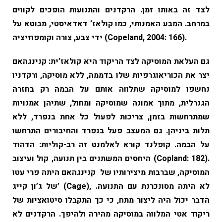
לצד זה באותו זמן. הרקדנים והתנועות הופכים לקווים
במרחב. המבע האמנותי, כמו קולאז’ דאדאיסטי, מבוטא על
ידי צבע, צורה וקומפוזיציה (Copeland, 2004: 166).
גם העלאת המוסיקה לצד הריקוד היא קולאז’ית: קנינגהאם
יצר את הכוריאוגרפיות שלו בדממה, ללא מוסיקה, ורקדניו
נחשפו למוסיקה שתלווה אותם על הבמה רק בחזרה
הגנרלית, מתוך אמונה שמוסיקה ומחול, שתיהן אמנויות
שמתרחשות בזמן, צריכות לפעול כל אחת בנפרד, ללא
תלות ביניהן. גם המעצב פעל בנפרד והחיבורים התרחשו
על הבמה. קופלנד קורא לאלמנט זה רב-קוליות: הדהוד
היחסים המשתנים בין תנועה, קול ועיצוב (Copland: 182).
המוסיקה, שברבות מיצירותיו של קנינגהאם היתה פרי עטו
של ג’ון קייג’ (Cage), לא היתה מסונכרנת עם התנועה.
הדבר יכול היה ליצור מתח, כי כך התקבלו סיטואציות של
ריקוד אטי המלווה במוסיקה מהירה ולהיפך. הרקדנים לא