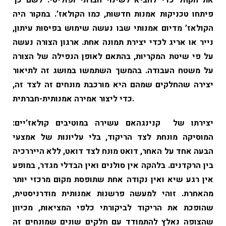
את הקהל כדי להביא לשינוי חברתי ופוליטי. לשם כך
פיתחו טכניקות אמנות חדשות, כמו הקולאז’. במקור היה
הקולאז’ מדיום
אמנותי
שבו נעשה שימוש בפיסות
עיתון
,
נייר
או
אריג
לכדי יצירת תמונה אחת. ארגון הצורה נעשה
על פי שיטת המקריות, בהתאם לאופן הנפילה של הצורה
על משטח העבודה. בהמשך השתמשו במושג זה לתיאור
יצירה שהחלקים שמהם היא מורכבת מונחים זה לצד זה,
כדי ליצור אמירה אמנותית-חברתית.
יצירתו של קנינגהאם עשירה במוטיבים קולאז’יים:
המוסיקה מונחת לצד הריקוד, בלי עליונות של אמצעי
הבעה אחד על האחר, דואט מונח לצד דואט, ללא הייררכיה
בין הרקדנים. בלהקה אין סולנים ואין הבדלי מגדר, במופע
אין רגע שיא ואין נקודה אחת שתופסת מקום מרכזי יותר
מהאחרת. זוהי למעשה פרשנות אמנותית
מודרניסטית
,
שהופכת את הריקוד לביקורתי כלפי המציאות, מכיוון
שהצופה נאלץ להתמודד עם חלקים שונים שמונחים זה