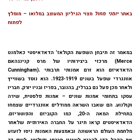
באתר
יומני מחול
מצוי הגיליון המעוצב במלואו – מומלץ
לפתוח
במאמר זה תיבחן השפעת הקולאז’ הדאדאיסטי כאלמנט
מרכזי ביצירותיו של מרס קנינגהאם (Merce
Cunningham). הדאדאיזם הוא זרם אמנותי תרבותי
אוונגרדי שפעל בשנים 1923-1919. הוא נוסד בשווייץ
ולאחר מכן פעל גם בברלין, בהנובר, בפריז ובניו יורק. חבריו
עסקו בתחומי אמנות שונים – אמנות פלסטית, שירה
וקולנוע. הם שאבו השראה ממודלים אוונגרדיים שצמחו
בתחילת המאה ה-20, כמו הקוביזם והפוטוריזם.
הדאדאיסטים קראו תיגר על החברה האירופית שלאחר
מלחמת העולם הראשונה ובאמצעות האמנות ניסו לזעזע