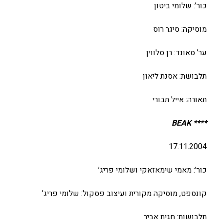
כור’: שלומי ביטון
מוסיקה: סיגר רוס
ער’ סאונד: רן סלווין
תלבושת: אסנת ליאון
תאורה: אייל תבורי
BEAK
****
17.11.2004
כור’: מאמי שימאזאקי ושלומי פריג’
קונספט, מוסיקה מקורית ועיצוב פסקול: שלומי פריג’
תלבושות: חגית אביר