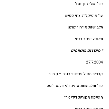
כור’: שלי גונן-סגל
ער’ מוסיקלית: צחי פטיש
תלבושות: מורה דימרמן
תאורה: יעקב ברסי
* סינדרום התאומים
27.7.2004
קבוצת מחול עכשווי בנגב – ק.מ.ע
כור’ ותלבושות: סוניה ד’אורלנס ז’וסט
מוסיקה מקורית: דידי ארז