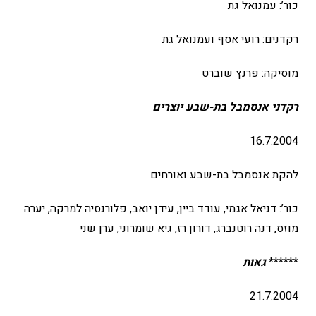
כור’: עמנואל גת
רקדנים: רועי אסף ועמנואל גת
מוסיקה: פרנץ שוברט
רקדני אנסמבל בת-שבע יוצרים
16.7.2004
להקת אנסמבל בת-שבע ואורחים
כור’: דניאל אגמי, עודד ביין, עידן יואב, פלורנסיה למרקה, יערה
מוזס, דנה רוטנברג, דורון רז, גיא שומרוני, ערן שני
******
גאות
21.7.2004