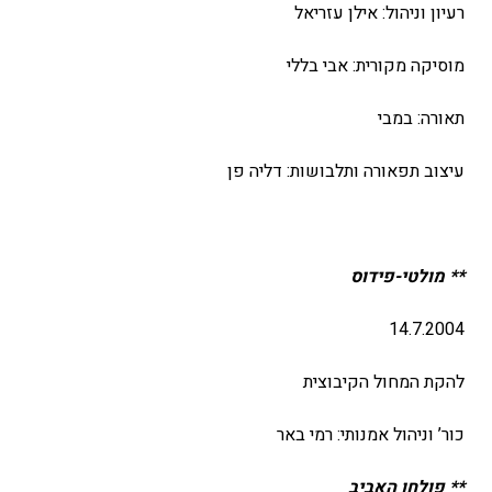
רעיון וניהול: אילן עזריאל
מוסיקה מקורית: אבי בללי
תאורה: במבי
עיצוב תפאורה ותלבושות: דליה פן
** מולטי-פידוס
14.7.2004
להקת המחול הקיבוצית
כור’ וניהול אמנותי: רמי באר
** פולחן האביב