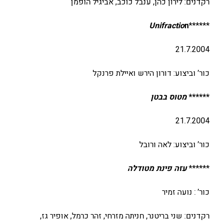
רקדנים: לירון כהן, ענבל כוכב, אביגיל הופמן
Un
ifractio
n
******
21.7.2004
כור’ וביצוע: דורון הירש ואיילת פרנקל
******
מטוס בבטן
21.7.2004
כור’ וביצוע: לאה ורובל
******
עזה פינת מטודלה
כור’ : נועה זמיר
רקדנים: שני בריטנר, חניתה מזרחי, זהר כרמל, אופיר גז,