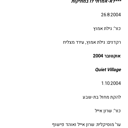
***לא-אמרתי לו במתיקות
26.8.2004
כור’: גילת אמוץ
רקדנים: גילת אמוץ, עירד מצליח
אוקטובר 2004
Quiet
Village
1.10.2004
להקת מחול בת-שבע
כור’: שרון אייל
ער’ מוסיקלית: שרון אייל ואוהד פישוף