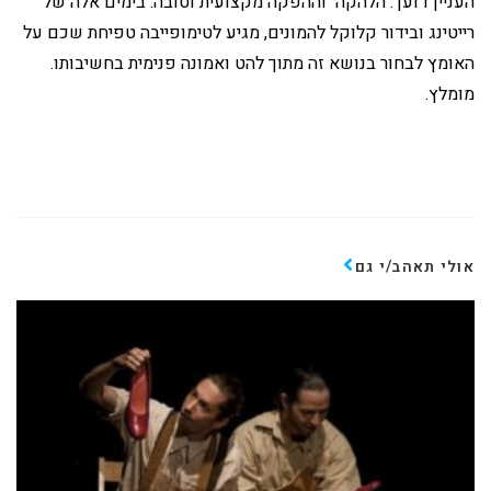
העניין דועך. הלהקה וההפקה מקצועית וטובה. בימים אלה של
רייטינג ובידור קלוקל להמונים, מגיע לטימופייבה טפיחת שכם על
האומץ לבחור בנושא זה מתוך להט ואמונה פנימית בחשיבותו.
מומלץ.
אולי תאהב/י גם