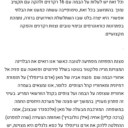
וכל זאת יש לעלות על הבמה עם 16 רקדנים ולהקה עם תקציב
נמוך. בהתחשב בכל זאת, טימופייבה עשתה כמעט את הבלתי
אפשרי. היא יצרה בלט שבו השתלשלת האירועים ברורה, נתמכת
בפתרונות כוראוגרפים ובימוי טובים וצוות רקדנים והפקה
מקצועיים.
.
סצנת הפתיחה מפתיעה לטובה כאשר אנו רואים את הבלרינה
המצוינת מריה סלקטור בטוטו בשלל פירוטים ופואטה עם פניה אל
אחורי הבמה שם מנצח אביה של מאן (אדם גרינפלד) על תזמורת
דמיונית ומאחוריו קהל הצופים. כלומר, אנו נמצאים בעמדה
אחורית שצופה על הבמה ועל צופים בקהל הוורשאי המריע. בעיני
זה פתרון מעניין. בהמשך יש סצנה של מערכת היחסים החמה
במשפחה המורכבת מבעלה של מאן (אלכסנדר שבצוב), אמה
(ברכה קליין) אחיה (אילן גולובויץ') ואחותה הצעירה (שרה למפרט).
ההחלטה ללהק את אדם גרינפלד על כסא גלגלים היא מצוינת, יש