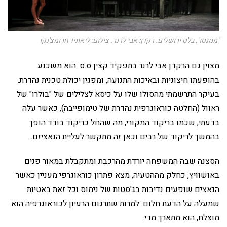
"ממנטו", בלט ירושלים. רקדן: אבי לרנר. צילום: ליאוניד חרומצ'נקו
מצוין גם הרקדן אבי לרנר בתפקיד קצין ס.ס. הוא משכנע
בהופעתו חיצוניות ובאיכות התנועה, ומפגין יכולת טכנית נהדרת.
בעיקר התרשמתי מהסולו שלו על כיסא לצלילים של "בולרו" של
ראוול (החלטה כוראוגרפית נהדרת של טימופייבה), כאשר עלה
בדעתי, שכמו בריקוד המקורי, מה שהחל כריקוד בודד הופך
בהמשך לריקוד של רבים וכאן זה מתקשר לעליית הנאציזם.
הסצנה שבה המשפחה יורדת מהרכבת ומתקבלת במאור פנים
באושוויץ, כחלק מההטעיה, מצא פתרון כוראוגרפי מעניין כאשר
הנאצים שופעים נדיבות בג'סטות של נימוס וכל זאת באטיות
שמעלה על הדעת חלום. למרות שתרגום הרעיון לכוראוגרפיה הוא
מוצלח, הוא מתארך מדי.