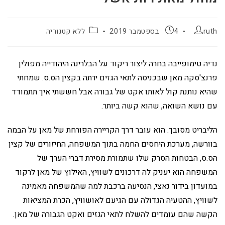
ruth
4 בספטמבר 2019
ללא קטגוריה
נדיה טימופייבה בחרה ליצור ריקוד על הבלרינה היהודייה מפולין
פרנצ'סקה מאן שבכניסה לתאי הגזים ירתה בקצין הס.ס. שמחתי
שהיא נותנת קול לאותו אקט של גבורה אבל חששתי איך תתמודד
עם נושא השואה, שהוא קשה ביותר.
הליבריט מסובך. הוא עובר דרך הקריירה הפורחת של מאן על הבמה
בוורשה, מערכת היחסים החמה בתוך המשפחה, החיזורים של קצין
הס.ס, הבטחות הסרק שלו שתמורת מסירת דברי הערך של
המשפחה הוא יעניק לה דרכונים לשוויץ, האילוץ של מאן לרקוד
במועדון בידור נאצי, הנסיעה ברכבת למה שהמשפחה מאמינה
לשוויץ, ההטעיה הגדולה עם הגיעם לאושוויץ, הכרת המציאות
הקשה שהם עומדים להשלח לתאי הגזים ואקט הגבורה של מאן.