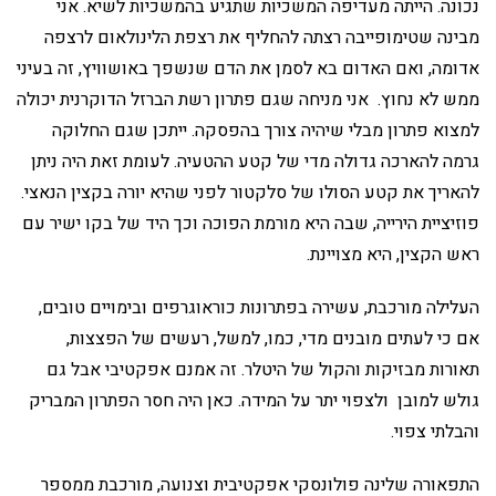
נכונה. הייתה מעדיפה המשכיות שתגיע בהמשכיות לשיא. אני
מבינה שטימופייבה רצתה להחליף את רצפת הלינולאום לרצפה
אדומה, ואם האדום בא לסמן את הדם שנשפך באושוויץ, זה בעיני
ממש לא נחוץ. אני מניחה שגם פתרון רשת הברזל הדוקרנית יכולה
למצוא פתרון מבלי שיהיה צורך בהפסקה. ייתכן שגם החלוקה
גרמה להארכה גדולה מדי של קטע ההטעיה. לעומת זאת היה ניתן
להאריך את קטע הסולו של סלקטור לפני שהיא יורה בקצין הנאצי.
פוזיציית הירייה, שבה היא מורמת הפוכה וכך היד של בקו ישיר עם
ראש הקצין, היא מצויינת.
העלילה מורכבת, עשירה בפתרונות כוראוגרפים ובימויים טובים,
אם כי לעתים מובנים מדי, כמו, למשל, רעשים של הפצצות,
תאורות מבזיקות והקול של היטלר. זה אמנם אפקטיבי אבל גם
גולש למובן ולצפוי יתר על המידה. כאן היה חסר הפתרון המבריק
והבלתי צפוי.
התפאורה שלינה פולונסקי אפקטיבית וצנועה, מורכבת ממספר