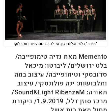
"ממנטו", בלט ירושלים. רקדן: אבי לרנר. צילום: ליאוניד חרומצ'נקו
Memento מאת נדיה טימופייבה/
בלט ירושלים/ ליברטו: מיכאל
סדובסקי וטימופייבה/ עיצוב במה
ותלבושות: ינה פולונסקי/ עיצוב
תאורה: Sound&Light RibenzaM/
מרכז סוזן דלל, 1.9.2019/ ביקורת
מחול מאת רות אשל