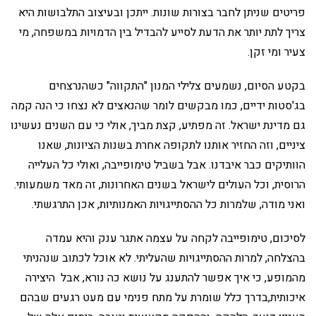
פריטים שניתן לחבר בצורות שונות. ייתכן ובעיצוב התלבושות היא
צריך לתת יותר את הדעת לסייע להבדיל בין הדמויות במשפחה, מי
צעיר ומי זקן.
בקטע הסיום, נשמעים צלילי המנון "התקווה" כשהנרצחים
בג'סטות ידיים, כמו מבקשים לומר שהנאצים לא נצחו כי הנה קמה
גם מדינת ישראל. זה מפתיע, קצת מביך, אולי כי עם השנים נעשינו
ציניים, וזה החזיר אותנו לתקופה אחרת בשנות הציונות, שאנו
הוותיקים כבר איבדנו. אבל בשביל טימופייבה, ואולי כל העלייה
הרוסית, וכל העולים לישראל בשנים האחרונות, זה מאד משמעותי.
ואני מודה, שלמרות כל ההסתייגויות האמנותיות, אכן התרגשתי.
לסיכום, טימופייבה לקחה על עצמה אתגר ענק והיא עמדה
בהצלחה, למרות ההסתייגויות שהעליתי. לא אוכל לכתוב שנהניתי
מהמופע, כי איך אפשר להתענג על נושא כה נורא, אבל היצירה
איכותית,בדרך כלל שומרת על מתח פנימי עם מעט רגעים שבהם