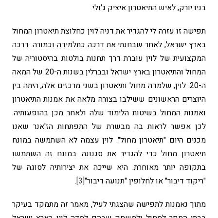
בניו יורק, לאיש התיאטרון איציק ג'ולי.
תפישה זו עזרה לי להגדיר את דניה לוין כחלוצת תיאטרון המחול
בארץ ישראל, לאחר שבחנתי את דרכה כתלמידה וכמורה. דרכה
המקצועית של לוין עוברת דרך תחנות בולטות בהיסטוריה של
המחול והתיאטרון בארץ ישראל ובברלין בשנות ה-20 של המאה
ה-20. לוין, שלמדה מחול ותיאטרון בשני מרכזים אלה, היתה בין
היוצרים הראשונים ששילבו בצורה מלאה את אמנות התיאטרון
ואמנות המחול בשיטות הלימוד שלה ולאחר מכן בהופעותיה.
לכן אפשר לראות בה מבשרת של התפתחות הז'אנר שאנו
מכנים היום "תיאטרון מחול". לוין עצמה לא השתמשה במונח
תיאטרון מחול כדי להגדיר את סגנונה. במונח זה השתמשו
בתקופה יותר מאוחרת. היא שייכה את יצירותיה לסוגה של
"ריקוד דיבור" או לחלופין "תנועה דיבור"
[3]
.
מתוך נאמנות לתפישה שהצגתי לעיל, מאמר זה מתמקד בעיקר