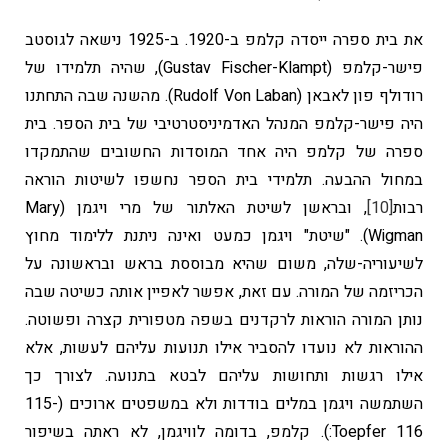
את בית ספרה ייסדה קלמפ ב-1920. ב-1925 נישאה לגוסטב
פישר-קלמפ (Gustav Fischer-Klampt), שהיה תלמידו של
רודולף פון לאבאן (Rudolf Von Laban). מהשנה שבה התחתנו
היה פישר-קלמפ המנהל האדמיניסטרטיבי של בית הספר. בית
ספרה של קלמפ היה אחד המוסדות החשובים שהתמקדו
במחול ההבעה. תלמידי בית הספר נחשפו לשיטות הוראה
רבות
[10]
, ובראשן לשיטת האלתור של מרי ויגמן (Mary
Wigman). "שיטת" ויגמן כמעט ואינה ניתנת ללימוד מחוץ
לשיעוריה-שלה, משום שהיא מבוססת בראש ובראשונה על
הכריזמה של המורה. עם זאת, אפשר לאפיין אותה כשיטה שבה
נותן המורה הוראות לרקדנים בשפה מטפורית קצרה ופשוטה.
ההוראות לא נועדו להסביר אילו תנועות עליהם לעשות, אלא
אילו רגשות ותחושות עליהם לבטא בתנועה. לצורך כך
השתמשה ויגמן במלים בודדות ולא במשפטים ארוכים (115-
116 Toepfer:). קלמפ, בדומה לוויגמן, לא ראתה בשיפור