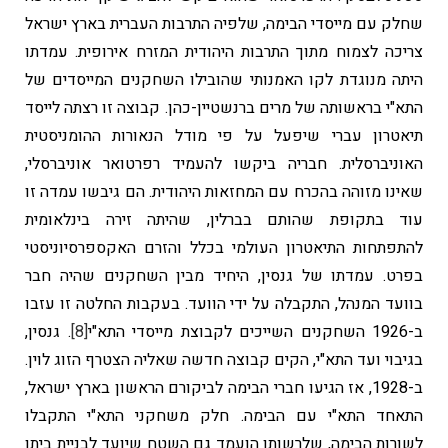
שחלק עם מייסדי הבימה, שלפיה התרבות העברית בארץ ישראל
צריכה לצמוח מתוך התרבות היהודית המזרח אירופית. עמדתו
היתה מנוגדת לקו האמנותי שהובילו השחקנים המייסדים של
התא"י בראשותה של מרים ברנשטיין-כהן. קבוצה זו רצתה לייסד
תיאטרון עברי שיפעל על פי מודל הנאורות ההומניסטית
האוניברסלית. חבריה ביקשו להעמיד רפרטואר אוניברסלי,
שאינו מזוהה בהכרח עם המחזאות היהודית. הם גיבשו עמדה זו
עוד בתקופת שהותם בברלין, שהיתה זירה בינלאומית
להתפתחות התיאטרון העולמי בכלל והזרם האקספרסיוניסטי
בפרט. עמדתו של גנסין, היחיד מבין השחקנים שהיה חבר
בוועד המנהל, התקבלה על ידי הוועד. בעקבות החלטה זו עזבו
ב-1926 השחקנים השייכים לקבוצת מייסדי התא"י
[8]
. גנסין,
בגיבוי ועד התא"י, הקים קבוצה חדשה שאליה הצטרף הזוג לוין.
ב-1928, אז הגיעו חברי הבימה לביקורם הראשון בארץ ישראל,
התאחד התא"י עם הבימה. חלק משחקני התא"י התקבלו
לשורות הבימה, שלרשותו הועמד גם השטח שיועד לבניית ביתו