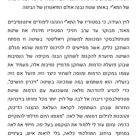
של התא"י. באותו שטח נבנה אולם התיאטרון של הבימה.
לוין העידה, כי בסטודיו של התא"י הונהגו לימודים אינטנסיביים
מאוד, מבוקר עד ערב. חניכי הסטודיו תירגלו את שיטת
סטניסלבסקי המכוונת למשחק ריאליסטי. בשיטה זו מפתח
השחקן כלים, אשר מסייעים לו להיכנס לדמות שהוא מגלם.
השיטה מיועדת להקנות לשחקן הבנה מקיפה של הנסיבות
שבהן פועלת הדמות. השחקן מדמיין נסיבות אלה, מעמיד את
עצמו במקום הדמות ומנסה לשחזר כיצד היה פועל אם היה
בנעליה. הוא משתמש במה שמכונה בשיטה "זיכרון חושים",
כדי להגיע להזדהות מלאה ומשכנעת עם הדמות. שיטת
סטניסלבסקי דיברה אל לבה של לוין. יותר מכל נחרתו בזיכרונה
החזרות שבהן השתתפה לקראת העלאת ההצגה
הדיבוק
וההכנות לגילום דמותה של לאה: "מאותו היום חדלתי להתקיים
כדניה. נחום עזר לי ללמוד את הטקסט בעל-פה. חייתי את לאה
במרתף. ברחוב התהלכתי כלאה, בלי לראות איש, בעיניים