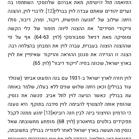
הפואמה
מול הישימון
מאת אברהם שלונסקי. השתתפו בה
נערים יהודים שאתם עבדה לוין בברלין
[12]
. לדברי לוין, ההצגה
היתה שילוב של "תנועה חופשית, ריקוד, זמרה, דיבור, סולו
וריקודי חסידים". את ההצגה ליווה תזמור של כלי הקשה
ומוסיקה מאת דניאל סמבורסקי (לוין: 64-63). אף על פי
שההצגה הוצגה בעברית, עברה לוין את המבחן בהצלחה רבה.
הצגה זו הגדירה את סגנון ההוראה והריקוד שאיפיין את לוין
בארץ ישראל, שכונה בפיה "ריקוד דיבור" (לוין: 65).
לוין חזרה לארץ ישראל ב-1931 עם בנה הפעוט אביתר (שנולד
עוד בברלין) וכאן היתה שלוש שנים ללא בעלה, שלמד באותה
עת בברלין. כאשר הגיעה לוין לתל אביב פגשה את גנסין,
שהזמין אותה להצטרף להבימה. לוין סירבה בתוקף. היא טענה
כי הדמיון החיצוני בינה לבין חנה רובינא
[13]
ימנע ממנה לקבל
תפקידים בולטים בתיאטרון (לוין: 68). מופתע מתשובתה שאל
גנסין מה תעשה בארץ ישראל לאחר לימודיה בברלין. בתשובתה,