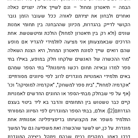
הבמה – תיאטרון ומחול – וגם לשייך אליה יוצרים כאלה
ואחרים ולבחון את יצירתם לאורה. ככל שעובר הזמן גובר
הקושי לדייק בהגדרות, מכיוון שההבחנה בין תחומי אמנות
שונים (ולא רק בין תיאטרון למחול) הולכת ומיטשטשת. אחת
הדרכים שבאמצעותן אני מציעה לתלמידי להגדיר אם מופע
שהם רואים שייך לסוגת תיאטרון המחול, היא הצגת השאלה
"מהי ההכשרה של האנשים שלקחו חלק במופע, באילו בתי
ספר למדו ובאיזה תחום רכשו מיומנות?" בתי הספר שמהם
באים תלמידי האמנויות מוגדרים לרוב לפי סיווגים מסורתיים:
"אקדמיה למחול", "בית ספר למשחק", "אקדמיה למוסיקה" וכו'
(אף על פי שבחלק מבתי-הספר או החוגים החדשים לאמנויות
קיים כבר טשטוש בין התחומים והדבר בא ליד ביטוי בעצם
הגדרתם
[2]
). אולם, בבתי הספר המוגדרים לפי הסיווג המסורתי
התלמיד משפר את מקצועיותו בדיסציפלינה אמנותית אחת
מוגדרת. על כן, יש לשער שהכשרה זאת משפיעה גם על המשך
דרכו כאמן. במקרים רבים שבהם ניתקל ביצירה המוגדרת