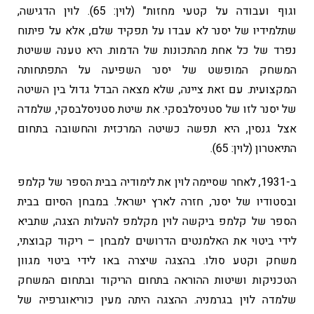
וגוף ועבודה על קטעי מחזות" (לוין: 65). לוין הדגישה,
שתלמידיו של יסנר לא עבדו על תפקיד שלם, אלא על פיתוח
נפרד של כל אחת מהתכונות של הדמות. היא טענה ששיטת
המשחק המופשט של יסנר השפיעה על התפתחותה
המקצועית. עם זאת ציינה, שלא מצאה הבדל גדול בין השיטה
של יסנר לזו של סטניסלבסקי. את שיטת סטניסלבסקי, שלמדה
אצל גנסין, היא תפשה כשיטה המרכזית והחשובה בתחום
התיאטרון (לוין: 65).
ב-1931, לאחר שסיימה לוין את לימודיה בבית הספר של קלמפ
ובסטודיו של יסנר, חזרה לארץ ישראל. במבחן הסיום בבית
הספר של קלמפ ביקשה לוין מקלמפ להעלות הצגה, שתביא
לידי ביטוי את האלמנטים הדרושים למבחן – ריקוד קבוצתי,
משחק וקטע סולו. בהצגה שיצרה באו לידי ביטוי מגוון
הטכניקות ושיטות ההוראה בתחום הריקוד ובתחום המשחק
שלמדה לוין בגרמניה. ההצגה היתה מעין כוריאוגרפיה של