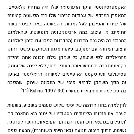
האקספרסיונסטי. עיקר הרפרטואר שלו היה מחזות קלאסיים.
המאפיין המרכזי של עבודות הבימוי שלו היה הפשטה קיצונית
של יצירות והפיכתן לעל-זמניות. ההפשטה באה לביטוי בשני
תחומים: א. עיצוב במה ארכיטקטונית מופשטת, שהאלמנט
המרכזי בה היה גרם מדרגות (המדרגות הפכו עם הזמן לאלמנט
עיצובי המזוהה עם יסנר); ב. פיתוח סגנון משחק מופשט ורחוק
מהריאליזם. לפי שיטתו, כל שחקן גילם תכונה אחת ויחידה
בקיצוניות רבה והמחיש אותה באופן פיסי, ללא יצירה של עומק
פסיכולוגי ותת-טקסט האופייניים למשחק הריאליסטי. באופן
זה הפך השחקן לדימוי פיסי של התכונה שיחק, שהפכה
במופע למהות סימבולית ממשית (Kuhns, 1997: 30)
[11]
.
לוין למדה בחוג הדרמה של יסנר שלוש פעמים בשבוע, בשעות
הערב. את תוכנית הלימודים בסטודיו של יסנר היא מתארת כך:
"תרגילים בנושאי חוש הזמן והמקום, התמצאות, הקשר לפרטנר,
נשימה, חיתוך דיבור, תנועה (כאן הייתי משוחררת), הבעת פנים