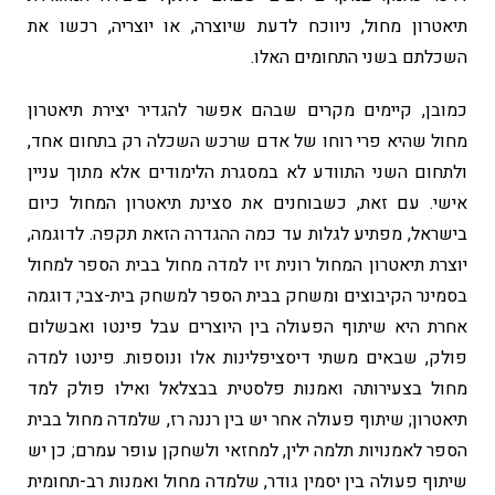
תיאטרון מחול, ניווכח לדעת שיוצרה, או יוצריה, רכשו את
השכלתם בשני התחומים האלו.
כמובן, קיימים מקרים שבהם אפשר להגדיר יצירת תיאטרון
מחול שהיא פרי רוחו של אדם שרכש השכלה רק בתחום אחד,
ולתחום השני התוודע לא במסגרת הלימודים אלא מתוך עניין
אישי. עם זאת, כשבוחנים את סצינת תיאטרון המחול כיום
בישראל, מפתיע לגלות עד כמה ההגדרה הזאת תקפה. לדוגמה,
יוצרת תיאטרון המחול רונית זיו למדה מחול בבית הספר למחול
בסמינר הקיבוצים ומשחק בבית הספר למשחק בית-צבי; דוגמה
אחרת היא שיתוף הפעולה בין היוצרים עבל פינטו ואבשלום
פולק, שבאים משתי דיסציפלינות אלו ונוספות. פינטו למדה
מחול בצעירותה ואמנות פלסטית בבצלאל ואילו פולק למד
תיאטרון; שיתוף פעולה אחר יש בין רננה רז, שלמדה מחול בבית
הספר לאמנויות תלמה ילין, למחזאי ולשחקן עופר עמרם; כן יש
שיתוף פעולה בין יסמין גודר, שלמדה מחול ואמנות רב-תחומית