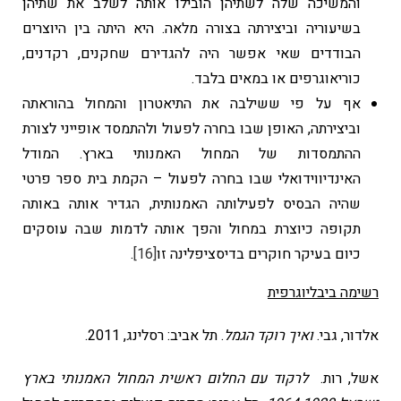
והמשיכה שלה לשתיהן הובילו אותה לשלב את שתיהן
בשיעוריה וביצירתה בצורה מלאה. היא היתה בין היוצרים
הבודדים שאי אפשר היה להגדירם שחקנים, רקדנים,
כוריאוגרפים או במאים בלבד.
אף על פי ששילבה את התיאטרון והמחול בהוראתה
וביצירתה, האופן שבו בחרה לפעול ולהתמסד אופייני לצורת
ההתמסדות של המחול האמנותי בארץ. המודל
האינדיווידואלי שבו בחרה לפעול – הקמת בית ספר פרטי
שהיה הבסיס לפעילותה האמנותית, הגדיר אותה באותה
תקופה כיוצרת במחול והפך אותה לדמות שבה עוסקים
כיום בעיקר חוקרים בדיסציפלינה זו
[16]
.
רשימה ביבליוגרפית
אלדור, גבי.
ואיך רוקד הגמל
. תל אביב: רסלינג, 2011.
­­­אשל, רות.
לרקוד עם החלום ראשית המחול האמנותי בארץ