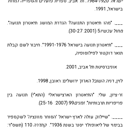
ישראל 1964-1920.
תל אביב: ספרית פועלים והספרייה למחול
בישראל, 1991.
___. "מהו תיאטרון התנועה? הגדרת המושג תיאטרון תנועה".
מחול עכשיו
5 (2001: 30-27).
___. "תיאטרון תנועה בישראל 1991-1976". חיבור לשם קבלת
תואר דוקטור לפילוסופיה,
אוניברסיטת תל אביב, 2001.
לוין, דניה.
השובל הארוך
ירושלים: ראובן, 1998.
זר-ציון, שלי. "התיאטרון הארצישראלי (התא"י) תנועה בין
פריפריות תרבותיות".
זמנים
99 (2007: 25-16).
____. "שיילוק עולה לארץ-ישראל 'הסוחר מוונציה' לשקספיר
בבימוי של ליאופולד יסנר בשנת 1936".
קתדרה
110 (תשס"ד: