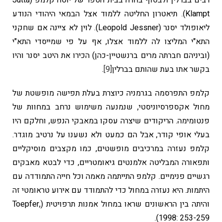
רבים בברלין ולבסוף בחרה בבית הספר של יוטה קלמפ (Jutta
Klampt). תיאטרון החליטה ללמוד אצל הבמאי היהודי הנודע
ליאופולד יסנר (Leopold Jessner). לוין לא ציינה אם שחקני
התא"י המליצו לה ללמוד אצלו, אף על פי שמייסדי התא"י
(וביניהם חברתה מרים ברנשטיין-כהן) הכירו את היטב יסנר והיו
בקשר אתו בעת שהותם בברלין
[9]
.
קלמפ התפרסמה בגרמניה כיוצרת בעלת תפישה מופשטת של
מחול אקספרסיוניסטי, שנמנעה משימוש נרחב במחוות של
פנטומימה. הריקודים שיצרה עסקו במאבקי הנפש, וחלקם היו
בעלי אופי קודר, אבל הם כמעט ולא נשענו על נרטיב מוגדר.
קלמפ נעזרה במרכיבים מופשטים, כמו מקצבים מוסיקליים
ותפאורה המבליטה אלמנטים גיאומטריים, כדי לבטא מאבקים
רגשיים פנימיים. קלמפ התייתמה מאמה וכל חייה התמודדה עם
היתמות. היא נעזרה במחול כדי להתמודד עם אירוע טראומטי זה
והיתה בין הראשונים שראו במחול אמנות תרפויטית (Toepfer,
1998: 253-259).