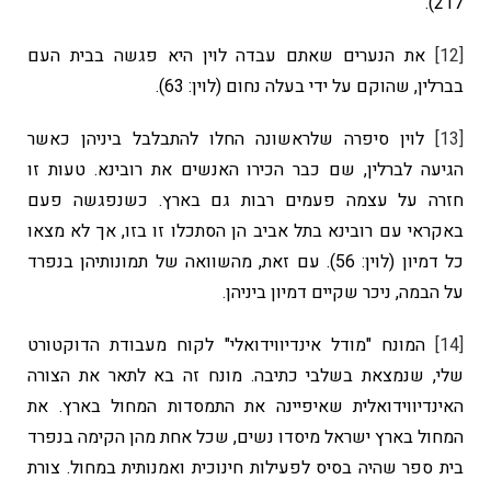
217).
[12]
את הנערים שאתם עבדה לוין היא פגשה בבית העם
בברלין, שהוקם על ידי בעלה נחום (לוין: 63).
[13]
לוין סיפרה שלראשונה החלו להתבלבל ביניהן כאשר
הגיעה לברלין, שם כבר הכירו האנשים את רובינא. טעות זו
חזרה על עצמה פעמים רבות גם בארץ. כשנפגשה פעם
באקראי עם רובינא בתל אביב הן הסתכלו זו בזו, אך לא מצאו
כל דמיון (לוין: 56). עם זאת, מהשוואה של תמונותיהן בנפרד
על הבמה, ניכר שקיים דמיון ביניהן.
[14]
המונח "מודל אינדיווידואלי" לקוח מעבודת הדוקטורט
שלי, שנמצאת בשלבי כתיבה. מונח זה בא לתאר את הצורה
האינדיווידואלית שאיפיינה את התמסדות המחול בארץ. את
המחול בארץ ישראל מיסדו נשים, שכל אחת מהן הקימה בנפרד
בית ספר שהיה בסיס לפעילות חינוכית ואמנותית במחול. צורת