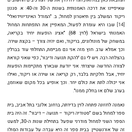
המובאת כאן במלואה, הגדירה לוין את שני המרכיבים החשובים
שאיפיינו את דרכה האמנותית בשנות ה-30 וה-40: א. סגנון
ריקוד המשלב בין תיאטרון למחול; ב. "המודל האינדיווידואלי"
[14]
שבו היא עומדת לפעול, המאפיין את התפתחות המחול
האמנותי בישראל (לוין: 68). "אציג הופעות יחיד בקריאה,
במשחק של מונולוגים, בריקוד, ואם יהיה צורך – בקצת שירה.
וכך אמלא ערב. חוץ מזה אני גם מביימת, התחלתי עוד בברלין
בהצלחה רבה. ויש לי גם 'להקת תנועה ודיבור', כפי שאני קוראת
לצורה החדשה שיצרתי. אני יודעת שבארץ מתקיימות הופעות
יחיד, אבל חלקיות בלבד, רק קריאה או שירה או ריקוד, ואילו
אני יכולה לתת את כולם יחד. וכך אופיע בכל מקום שאוזמן,
בערב שלם או בחלק ממנו".
נאמנה לחזונה פתחה לוין בדירתה, ברחוב אלנבי בתל אביב, בית
ספר למחול בשם "סטודיה ריקוד – תנועה – דיבור". זה היה בית
הספר השני למחול מודרני שפעל בתחילת שנות ה-30, למעט
זה של אורנשטיין. בבית ספר זה היא עבדה על עבודות הסולו