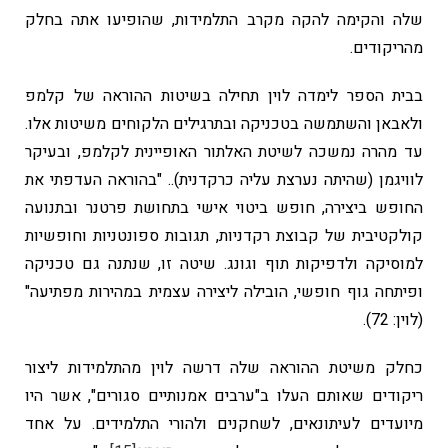
שלה והקימה להקה מקרב התלמידות, שהופיעו אתה בחלק
מהריקודים.
בבית הספר לימדה לוין תחילה בשיטות ההוראה של קלמפ
ולאבאן והשתמשה בטכניקה ובתרגילים הלקוחים משיטות אלו.
עד מהרה נמשכה לשיטת האלתור האופיינית לקלמפ, ובעיקר
לוויגמן (שהיתה נערצת עליה כרקדנית).. "בהוראה העדפתי את
החופש ביצירה, חופש ביטוי אישי בתחושת פרטנר ובתנועה
קולקטיבית של קבוצת רקדניות, תגובות ספונטניות וחופשיות
למוסיקה ולדפיקות תוף וגונג. שיטה זו, שנתנה גם טכניקה
ופיתחה גוף חופשי, הובילה ליצירה עצמית במהירות מפתיעה"
(לוין: 72).
כחלק משיטת ההוראה שלה דרשה לוין מהתלמידות ליצור
ריקודים שאותם העלו ב"ערבים אמנותיים סגורים", אשר היו
מיועדים לעיתונאים, לשחקנים ולהורי התלמידים. על אחד