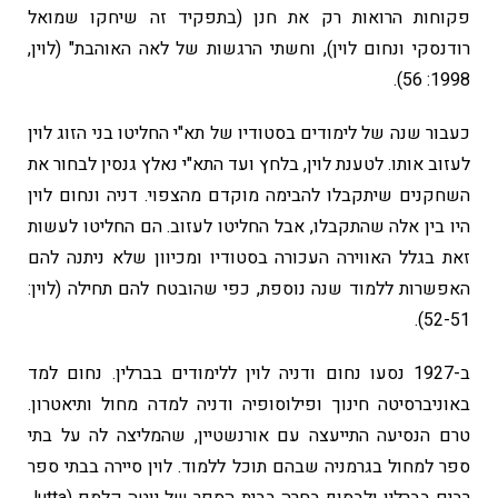
פקוחות הרואות רק את חנן (בתפקיד זה שיחקו שמואל
רודנסקי ונחום לוין), וחשתי הרגשות של לאה האוהבת" (לוין,
1998: 56).
כעבור שנה של לימודים בסטודיו של תא"י החליטו בני הזוג לוין
לעזוב אותו. לטענת לוין, בלחץ ועד התא"י נאלץ גנסין לבחור את
השחקנים שיתקבלו להבימה מוקדם מהצפוי. דניה ונחום לוין
היו בין אלה שהתקבלו, אבל החליטו לעזוב. הם החליטו לעשות
זאת בגלל האווירה העכורה בסטודיו ומכיוון שלא ניתנה להם
האפשרות ללמוד שנה נוספת, כפי שהובטח להם תחילה (לוין:
52-51).
ב-1927 נסעו נחום ודניה לוין ללימודים בברלין. נחום למד
באוניברסיטה חינוך ופילוסופיה ודניה למדה מחול ותיאטרון.
טרם הנסיעה התייעצה עם אורנשטיין, שהמליצה לה על בתי
ספר למחול בגרמניה שבהם תוכל ללמוד. לוין סיירה בבתי ספר