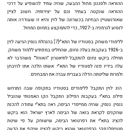
ההוראה ולסגנון מחול ההבעה, שהיה עתיד להשפיע על דרכי
ההוראה שנקטה בעתיד וגם על יצירותיה. חשוב לציין
שאורנשטיין הבחינה בכשרונה של לוין והיא זו שעודדה אותה
לנסוע לגרמניה ב-1927, כדי להתמקצע בתחום המחול.
ללימודי משחק בסטודיו של התא"י
[7]
בהנהלת גנסין הגיעה לוין
ב-1926 בעקבות בעלה נחום, שהחליט במפתיע ללמוד משחק.
תחילה ביקש נחום להתקבל לתיאטרון "האוהל". משהדבר לא
עלה בידיו פנה לסטודיו של התא"י. אשתו הלכה אתו להיבחן
ולמרות שליטתה הדלה בעברית עברה את המבחנים.
הזג לוין התקבל ללימודים בסטודיו בתקופה שבה התרחש
פילוג בתא"י. בעקבות הפילוג התקבל הקו האמנותי שהוביל
גנסין. גנסין, שהיה ממייסדי הבימה, ראה בתא"י עתודה להכנת
שחקנים לקראת בואה של הבימה לארץ ישראל. הוא ביקש
להציג בתא"י את רפרטואר הבימה, שישוחק על פי שיטת
סטניסלבסקי. הרפרטואר שהוא ביקש להציג שיקף את הדעה