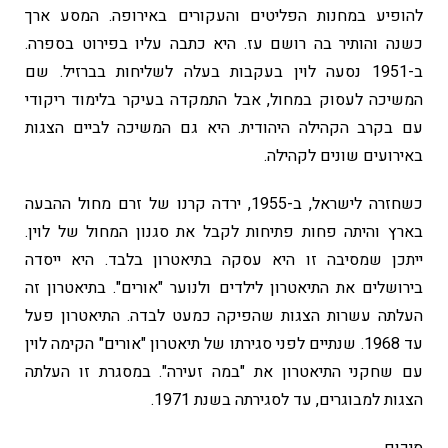
להופיע במחנות הפליטים והעקורים באירופה. המסע ארך
כשנה והותיר בה רושם עז. היא כתבה עליו בפירוט בספרה.
ב-1951 נסעה לוין בעקבות בעלה לשליחות בברזיל. שם
המשיכה לעסוק במחול, אבל התמקדה בעיקר בלימוד ריקודי
עם בקרב הקהילה היהודית. היא גם המשיכה לביים הצגות
באירועים שונים לקהילה.
כשחזרה לישראל, ב-1955, ירדה קרנו של זרם מחול ההבעה
בארץ והיתה פחות פתיחות לקבל את סגנון המחול של לוין.
ייתכן שמסיבה זו היא עסקה בתיאטרון בלבד. היא ייסדה
בירושלים את התיאטרון לילדים ולנוער "אורים". בתיאטרון זה
העלתה עשרות הצגות שהפיקה כמעט לבדה. התיאטרון פעל
עד 1968. שנתיים לפני סגירתו של תיאטרון "אורים" הקימה לוין
עם שחקני התיאטרון את "במה זעירה". במסגרת זו העלתה
הצגות למבוגרים, עד לסגירתה בשנת 1971.