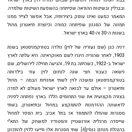
בבתי הספר למחול ולמשחק שבהם למדה לוין בארץ ישראל
ובברלין ובשיטות ההוראה שפיתחה בהשפעת השיטות שלמדה.
המאמר כמעט ואינו עוסק ביצירותיה, אבל אפשר לצייר ממנו
תמונה של הסגנון שפיתחה כמורה וכיוצרת תיאטרון מחול
בשנות ה-30 וה-40 בארץ ישראל.
דניה כגן (שם נעוריה של לוין) נולדה בטורקמניסטאן בשנת
1903, לאחר שהוריה היגרו לשם מאוקראינה. היא עלתה לארץ
ישראל ב-1922, כשהיתה בת 19, והגיעה תחילה לירושלים, שם
נישאה כעבור חצי שנה לנחום לוין. עוד בילדותה
בטורקמניסטאן נמשכה לוין לשתי אמנויות הבמה – מחול
ותיאטרון – אולם עד לבואה לארץ ישראל מעולם לא למדה
בצורה מקצועית את שני התחומים הללו. בארץ נפתחה לפניה
לראשונה ההזדמנות להתמקצע במחול ובתיאטרון, בשתי
מסגרות שהחלו להתמסד אז בתל אביב: בית הספר למחול
שייסדה מרגלית אורנשטיין והסטודיו למשחק של התא"י
בהנהלת מנחם גנסין
[4]
. שתי מסגרות אלו סייעו ללוין להתכונן