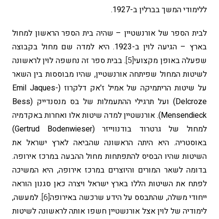
ללימודי המשך בברלין ב-1927.
לבית הספר של אורנשטיין – שהיה בית הספר הראשון למחול
בארץ – הגיעה לוין ב-1923. היא למדה שם מחול בקבוצה
שפעלה באופן מקצועי
[5]
. בבית ספר זה נחשפה לוין לראשונה
לשיטות המחול שפיתחה אורנשטיין, שהיו מבוססות בין השאר
על שיטות הריתמיקה של אמיל ז'אק דלקרוז (Emil Jaques-
Delcroze) ועל תרגילי ההתעמלות של בס מנסנדייק (Bess
Mensendieck). אורנשטיין למדה שיטות אלו ואחרות באקדמיה
למחול של גרטרוד בודנווייזר (Gertrud Bodenwieser)
באוסטריה. היא היתה הראשונה שהביאה לארץ ישראל את
השיטות שהיו הבסיס להתפתחות מחול ההבעה במרכז אירופה.
בדומה לשאר המורים והיוצרים במרכז אירופה, היא המשיכה
לפתח את השיטות הללו בארץ ישראל ויצרה כאן סגנון הוראה
ייחודי משלה, שהתבסס על הידע שרכשה באירופה
[6]
. למעשה,
לימודיה של לוין אצל אורנשטיין חשפו אותה לראשונה לשיטות