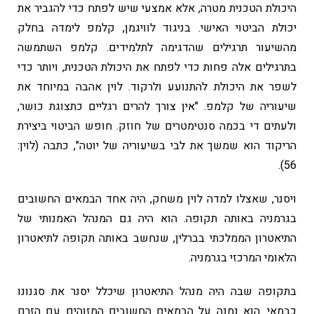
היכולת הטכנית מטרה, אלא אמצעי שיש לפתח כדי להגביר את
יכולת הביטוי האישי. בניגוד לוויגמן, קלמפ לימדה בחלק
מהשיעור תרגילים שהדגימה לתלמידים. קלמפ השתמשה
בתרגילים אלה פחות כדי לפתח את היכולת הטכנית, ויותר כדי
לשפר את היכולת להתנועע ולרקוד. לוין אהבה במיוחד את
שיעוריה של קלמפ. "אין צורך להרים רגליים כתצוגת כושר,
ולעתים די בכמה סנטימטרים של חוזק. חופש הביטוי ביצירת
הריקוד הוא שמשך את לבי בשיעוריה של יוטה", כתבה (לוין:
56).
ויסנר, שאצלו למדה לוין משחק, היה אחד הבמאים החשובים
בגרמניה באותה תקופה. הוא היה גם המנהל האמנותי של
התיאטרון הממלכתי בברלין, שנחשב באותה תקופה לתיאטרון
הלאומי המרכזי בגרמניה.
בתקופה שבה היה מנהל התיאטרון שיכלל יסנר את סגנונו
כבמאי. הוא נמנה על הבמאים החשובים המזוהים עם הזרם