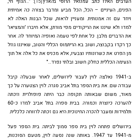
הערבים האלו כתב עמנואל הרוסי ב
הארץ
[15]
: "…הגוף חי,
הפנים, העיניים – הכל, הכל מביע ומדבר בצורה כה אמיתית
ויחד עם זה אמנותית. ומעניין לראות, שכל הבנות האלה לא
למדו ולא שיננו את הריקודים מפי מורתן, אלא חיברו 'והמציאו'
את הדברים מלבן. כל אחת לפי טעמה ואופיה המיוחד לה. אחר
כך רקדו בקבוצה, ושוב בא הריתמוס הכללי והטוב, שאיננו גוזל
מן הפרט את כשרונותיו וצבעיו, אלא מכניס את כל אלה אל תוך
הנעימה הכללית כחלק חשוב ובלתי נפרד…"
ב-1941 נאלצה לוין לעבור לירושלים, לאחר שבעלה קיבל
עבודה שם. את בית הספר בתל אביב סגרה. לוין הצטערה על כך
מאוד, משום שבאותה תקופה כבר היתה פופולרית וזכתה
להערכה כיוצרת וכמורה. בבית ספרה בתל אביב למדו כ-60
תלמידות ומעבר להכרה החינוכית היא גם זכתה לרווחה כלכלית.
בירושלים פתחה לוין בית ספר סמוך לביתה. בית הספר פעל
מ-1941 עד 1947. באותה שנה נסעה לוין, מטעם הסוכנות,