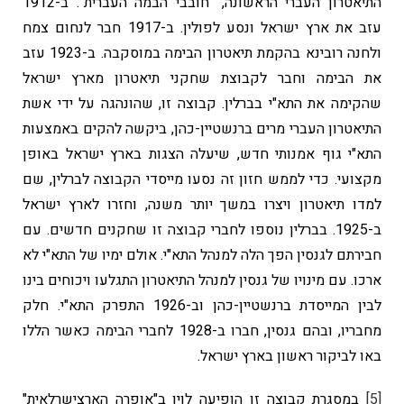
התיאטרון העברי הראשונה, "חובבי הבמה העברית". ב-1912
עזב את ארץ ישראל ונסע לפולין. ב-1917 חבר לנחום צמח
ולחנה רובינא בהקמת תיאטרון הבימה במוסקבה. ב-1923 עזב
את הבימה וחבר לקבוצת שחקני תיאטרון מארץ ישראל
שהקימה את התא"י בברלין. קבוצה זו, שהונהגה על ידי אשת
התיאטרון העברי מרים ברנשטיין-כהן, ביקשה להקים באמצעות
התא"י גוף אמנותי חדש, שיעלה הצגות בארץ ישראל באופן
מקצועי. כדי לממש חזון זה נסעו מייסדי הקבוצה לברלין, שם
למדו תיאטרון ויצרו במשך יותר משנה, וחזרו לארץ ישראל
ב-1925. בברלין נוספו לחברי קבוצה זו שחקנים חדשים. עם
חבירתם לגנסין הפך הלה למנהל התא"י. אולם ימיו של התא"י לא
ארכו. עם מינויו של גנסין למנהל התיאטרון התגלעו ויכוחים בינו
לבין המייסדת ברנשטיין-כהן וב-1926 התפרק התא"י. חלק
מחבריו, ובהם גנסין, חברו ב-1928 לחברי הבימה כאשר הללו
באו לביקור ראשון בארץ ישראל.
[5]
במסגרת קבוצה זו הופיעה לוין ב"אופרה הארצישרלאית"