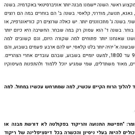
מקצוע ראשי. השנה יישמנו מבנה יותר אוניברסיטאי באקדמיה. בשנה
אגא, תנועה, מודרני, קלאסי. בשנה ב' הם בוחרים במה הם רוצים
. בשנה ג' מתכווננים יותר. יש כאלה שרוצים רק כוריאוגרפיה, או
בוחר. בשנה ד' הוא עסוק רק במה שבחר. החשיבה היא כיום יותר
חשנו שאנחנו יותר פתוחים למה שקורה היום, וגם קשובים למה
נה א' יהיה יותר בלט קלאסי. יש להם ארבע פעמים בשבוע, והם
רוצים יותר, אז אני מאפשר יותר. הם לומדים מ-9:00 עד 18:00, למעט יומיים בשבוע, שבהם עובדים אחרי הצהריים.
ים, מאוד משתדלים, שמי שמגיע יוכל ללמוד ולהתפנות מעיסוקיו
 להלוך הרוח הקיים עכשיו, למה שמתרחש עכשיו במחול. למה
מר: "תפישת התנועה והריקוד בפקולטה לא דורשת מבנה או
כולים להיות בעלי ניסיון והכשרה בכל דיסציפלינה של ריקוד