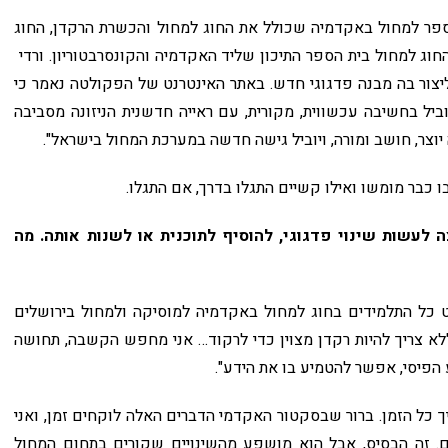
פר למחול באקדמיה שכולל את החוג למחול והכשרת הרקדן, החוג
חוג למחול בית הספר התיכון שליד האקדמיה והקונסרבטוריון. ורדי
ליצור בה מבנה פדגוגי חדש. באתר האינטרנט של הפקולטה נאמר כי
יל בחשיבה עכשווית, מקורית, עם ראייה חדשנית הניזונה מסביבה
 יוצר, חושב ומורה, ויוביל גישה חדשה במערכת המחול בישראל".
 כבר מומשו ואילו קשיים התגלו בדרך, אם התגלו.
עשות שינוי פדגוגי, להוסיף לתוכנית או לשנות אותה. מה
ט כל התלמידים בחוג למחול באקדמיה למוסיקה ולמחול בירושלים
ו, "לא צריך להיות רקדן מצוין כדי לרקוד… אני מחפש הקשבה, תחושה
הפיסי, אפשר להטמיע בו את הידע".
יך כל הזמן. ברור שבסקטור האקדמי הדברים האלה לוקחים זמן, ואני
ם. זה הבסיס, אבל הוא מושפע מהשינויים שקורים בתחום המחול