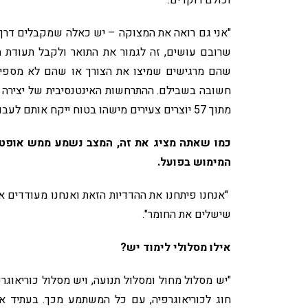
"אני גם רואה את המצוקה – יש כאלה שמקבלים דרך 
שרובם עושים, זה לגמור את התואר ולקבל תעודת 
שהם מרגישים שמיצו את הצורך או שהם לא מספיק ט
חשובה בשבילם. ההתרחשות האינטנסיבית של יצירה 
מתוך 57 יוצרים צעירים מישהו בטוח ייקח אותם לעבודה. הקשרים נוצרים גם אחרי שכוריאוגרפים באים ללמד אצלנו".
כמו שאתה מציג את זה, המצב נשמע ממש אופטימי
המימוש בפועל.
"אנחנו פיתחנו את ההדדיות הזאת ואנחנו מעודדים א
שישלים את החומר".
אילו מסלולי לימוד יש?
"יש מסלול מחול ומסלול תנועה, ויש מסלול כוריאוגרפ
חוג לכוריאוגרפיה, עם כל המשתמע מכך. בעתיד אני