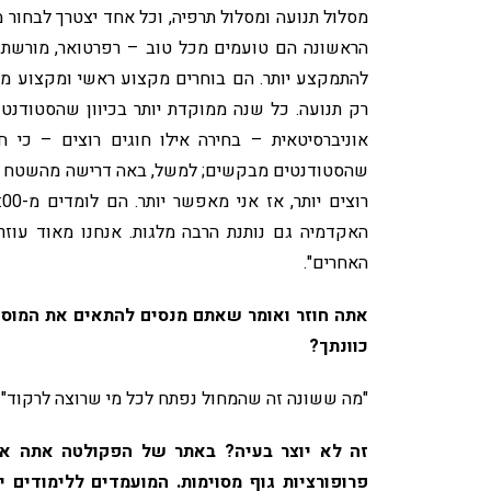
מסלול תנועה ומסלול תרפיה, וכל אחד יצטרך לבחור 
הראשונה הם טועמים מכל טוב – רפרטואר, מורשת, ג
להתמקצע יותר. הם בוחרים מקצוע ראשי ומקצוע משני
רק תנועה. כל שנה ממוקדת יותר בכיוון שהסטודנט 
אוניברסיטאית – בחירה אילו חוגים רוצים – כי 
שהסטודנטים מבקשים; למשל, באה דרישה מהשטח שבש
האקדמיה גם נותנת הרבה מלגות. אנחנו מאוד עוזר
האחרים".
אתה חוזר ואומר שאתם מנסים להתאים את המוסד
כוונתך?
"מה ששונה זה שהמחול נפתח לכל מי שרוצה לרקוד".
זה לא יוצר בעיה? באתר של הפקולטה אתה או
פרופורציות גוף מסוימות. המועמדים ללימודים י