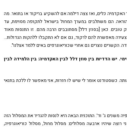
האקדמיה כלים, ואז צצה דילמה אם להשקיע בריקוד או בתואר. מה
הוראה. הם משתלבים במערך המחול בישראל לתקופה מסוימת, עד
ובים. כאן [בסוזן דלל] מסתובבים הרבה מהם. זו התנסות מאוד
צעירה מאפשרת להם לרקוד, גם אם לא התקבלו ללהקות הגדולות…
. יש הדדיות בין סוזן דלל לבין האקדמיה: בין הלמידה לבין
ותה. כשסטודנט אומר לי שיש לו חזרות, אני מאפשר לו ללכת בתנאי
יה משנים ג' וד'. התוכנית הבאה היא לנסות להגדיר את המסלול הזה
 רוצה שיהיו ארבעה מסלולים: מסלול מחול, מסלול כוריאוגרפיה,