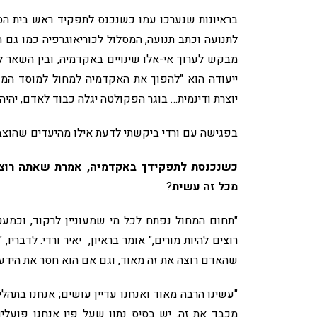
בראיונות שנערכו עמו כשנכנס לתפקיד ראש בית הס
לתנועה וכתב תנועה, המסלול לכוריאוגרפיה כמו גם ה
מבקש לערוך אי-אלו שינויים באקדמיה, ובין השאר 
ייעודה הוא "להפוך את האקדמיה למחול למוסד המוב
יוצרת ודינמית… בוגר הפקולטה יגלה כבוד לאדם, יהיה
בפגישה עם ורדי ביקשתי לדעת אילו מהיעדים שהוצבו
כשנכנסת לתפקידך באקדמיה, אמרת שאתה רוצה ל
מכל זה עשית
?
"תחום המחול נפתח לכל מי שמעוניין לרקוד, וכמע
רוצים להיות מורים," אומר בראיון, יאיר ורדי. לדברי
שהאדם רוצה את זה מאוד, וגם אם הוא חסר את הידע 
"עשינו הרבה מאוד ואנחנו עדיין עושים; אנחנו בתהל
מכבד את זה. יש בסיס נתון שעל פיו אנחנו פועלי