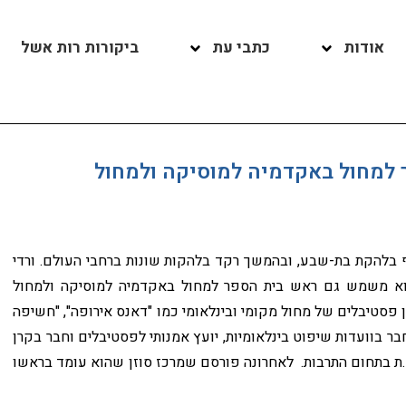
אודות
כתבי עת
ביקורות רות אשל
ר למחול באקדמיה למוסיקה ולמחול
רקדן וכוריאוגרף בלהקת בת-שבע, ובהמשך רקד בלהקות שונות ברחבי העולם. ורדי
נכ"ל מרכז סוזן דלל מאז הקמתו ב-1989 והוא משמש גם ראש בית הספר למחול באקדמיה למוסיקה ולמחול
ן פסטיבלים של מחול מקומי ובינלאומי כמו "דאנס אירופה", "חשיפה
חבר בוועדות שיפוט בינלאומיות, יועץ אמנותי לפסטיבלים וחבר בקרן
 נמנה על זוכי פרס א.מ.ת בתחום התרבות. לאחרונה פורסם שמרכז סוזן שהוא עומד בראשו