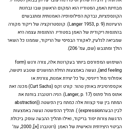
את תהליך היצירה שלהן וסיפרו מה עובר עליהן בבואן לסטודיו.
מבחינת האמן, הסטודיו הוא המקום הראשון שבו נבחנות
הקונספציות, נבדקת הפילוסופיה האמנותית ומתגבשים
הרעיונות (Langer 1953, p. 9). קונסטרוקציה של ריקוד מקורה
בהתנסות ריקודית של האמן בסטודיו. ההתנסות עצמה היא
שמביאה לגלעין, לאקורד הבסיסי של הריקוד, שממנו כל השאר
הולך ומתגבש (שם, עמ' 206).
השימוש המפורסם ביותר בעקרונות אלה, צורה ורגש (form
and feeling), נעשה באמצעות החלת המושגים שטבע ניטשה,
אפולוני מול דיוניסי, על כל יצירת אמנות, צורנית או
אקספרסיבית באופן טהור. קורט זקס (Curt Sachs) מכנה זאת
אתוס מול פתוס (Langer, p. 17). הניה רוטנברג בוחנת את
המתח בין שני קצוות אלה כמתח בין הפשטה ((abstraction
לבין הבעהexpression) ). תהליך ההפשטה נעשה באמצעות
הדגשת צורות יסוד בריקוד, ואילו תהליך ההבעה עוסק ביכולת
הביטוי היצירתית והאישית של האמן (רוטנברג [א], 2000, עמ'