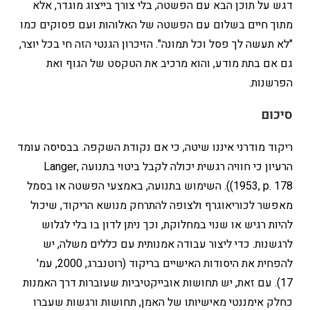
דגש על תוכן הבא עם הפשטה, בלי צורך בייצוג מוגדר, אלא
מתוך חיים בשלום עם הפשטה של האלוהות ועם פסוקים כמו
"לא תעשה לך פסל וכל תמונה". הזיכרון הגנטי הזה חי בכל יוצר,
גם אם בתת מודע, והוא מרכיב את הטקסט של הגוף ואת
הפרשנות.
סיכום
ריקוד מודרני איננו שיטה, כי אם נקודת השקפה. בבסיסה עומד
הרעיון כי חוויה רגשית יכולה לקבל ביטוי בתנועה Langer,
1953, p. 178)). השימוש בתנועה, באמצעי הפשטה או בסמל
מאפשר לכוריאוגרף ולצופה להתרחק מנושא הריקוד, שיכול
להיות רגיש או שנוי במחלוקת, וכך ניתן לדון בו בלי לגלוש
לרגשנות. כדי ליצור עבודה אמנותית עם כללים משלה, יש
להפחית את היסודות האישיים בריקוד (רוטנברג, 2000, עמ'
17). עם זאת, יש תחושות אובייקטיביות שעוברות דרך האמנות
כחלק אימננטי מאישיותו של האמן, תחושות ורגשות שעברו