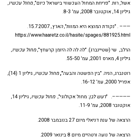
אשל, רות. "פריחת המחול העכשווי בישראל כיום",
מחול עכשיו
,
גיליון 14, אוקטובר 2008, עמ' 8-3.
——– . "נקודת המוצא היא המוות",
הארץ
, 15.7.2007.
https://www.haaretz.co.il/hasite/spages/881925.html
הרלב, שי (שטיינברג). "לה לה לה היומן קרעחץ",
מחול עכשיו
,
גיליון 4, מארס 2001, עמ' 55-50.
רוטנברג, הניה. "בין הפשטה והבעה
",
מחול עכשיו
, גיליון 1 (14),
אפריל 2000, עמ' 16-12.
————–. "
רעש לבן
: מחול אקולוגי",
מחול עכשיו
, גיליון 14,
אוקטובר 2008, עמ' 11-9.
הרצאה של ענת דניאלי מיום 27 בנובמבר 2008.
הרצאה של נועה ורטהיים מיום 8 בינואר 2009.