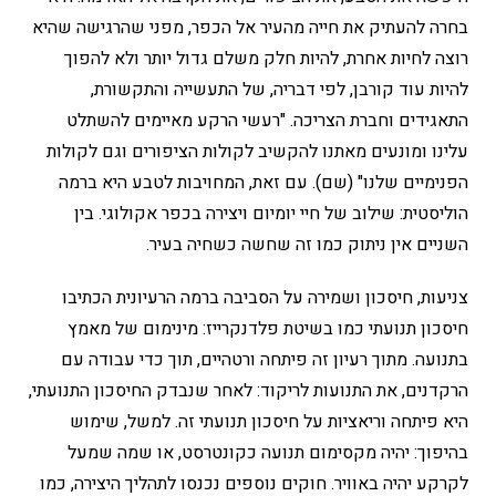
בחרה להעתיק את חייה מהעיר אל הכפר, מפני שהרגישה שהיא
רוצה לחיות אחרת, להיות חלק משלם גדול יותר ולא להפוך
להיות עוד קורבן, לפי דבריה, של התעשייה והתקשורת,
התאגידים וחברת הצריכה. "רעשי הרקע מאיימים להשתלט
עלינו ומונעים מאתנו להקשיב לקולות הציפורים וגם לקולות
הפנימיים שלנו" (שם). עם זאת, המחויבות לטבע היא ברמה
הוליסטית: שילוב של חיי יומיום ויצירה בכפר אקולוגי. בין
השניים אין ניתוק כמו זה שחשה כשחיה בעיר.
צניעות, חיסכון ושמירה על הסביבה ברמה הרעיונית הכתיבו
חיסכון תנועתי כמו בשיטת פלדנקרייז: מינימום של מאמץ
בתנועה. מתוך רעיון זה פיתחה ורטהיים, תוך כדי עבודה עם
הרקדנים, את התנועות לריקוד: לאחר שנבדק החיסכון התנועתי,
היא פיתחה וריאציות על חיסכון תנועתי זה. למשל, שימוש
בהיפוך: יהיה מקסימום תנועה כקונטרסט, או שמה שמעל
לקרקע יהיה באוויר. חוקים נוספים נכנסו לתהליך היצירה, כמו