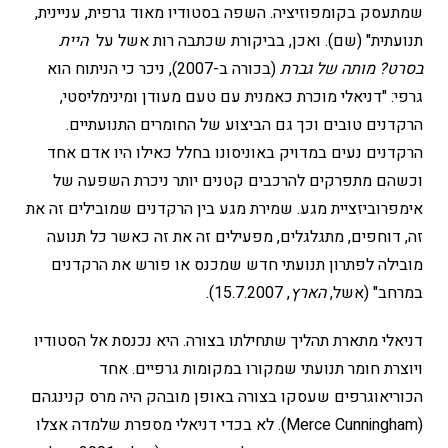
שמתעסק בקומפוזיציה. השפה בסטודיו מאוד גרפית, עניינית,
תנועתית" (שם). ואכן, בביקורת שכתבה רות אשל על
היית
בסרט? מותה של גברת
(בכורה ב-2007), ניכר כי הניתוח הוא
גרפי: "דניאלי מוכרת כאמנית עם טעם מעודן ומינימליסטי,
הרקדנים טובים וכך גם הביצוע של החומרים התנועתיים.
הרקדנים נעים במדויק באוניסונו בחלל כאילו היו אדם אחד
וכשהם מתפרקים להרכבים קטנים יותר ניכרת השפעה של
אימפרוביזציית מגע. שמירת מגע בין הרקדנים שמובילים זה את
זה, דוחפים, מתגלגלים, מפעילים זה את זה כאשר כל תנועה
מובילה לפתרון תנועתי חדש שמכנס או פורש את הרקדנים
במרחב" (אשל,
הארץ
, 15.7.2007).
דניאלי מתארת תהליך שתחילתו בצורה. היא נכנסת אל הסטודיו
ויוצרת חומר תנועתי שמקורו במקומות גרפיים. אחד
הכוריאוגרפים שעסקו בצורה באופן מובהק היה מרס קנינגהם
(Merce Cunningham). לא בכדי דניאלי מספרת שלמדה אצלו