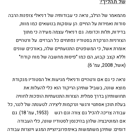
של תהליך?
מהמאמר של הרלב, נראה כי עבודותיה של דניאלי צופנות הרבה
סודות ואמירות על החיים. הן עוסקות בנושאים כמו מוות,
בדידות, תלות וכדומה. גם דניאלי עצמה מעידה כי מתוך
הצורניות הנרקדת בסטודיו נפתחים כל הברזים. על ורטהיים
אומרת אשל, כי המשפטים התנועתיים שלה, באורכים שונים
וללא קצב קבוע, הם כמו "פיסות מחשבה של מוח קודח"
(אשל, 2008, עמ' 6).
נראה כי גם אם ורטהיים ודניאלי מגיעות אל הסטודיו מנקודת
מוצא שונה, בשביל שתיהן הריקוד הוא כלי להעלות את
תחושותיהן בדרך סמלית. הצורות התנועתיות הופכות לחוויה
בעלת תוכן אסתטי ורגשי ונרקמות ליצירה. לטענתה של לנגר, כל
עבודה צריכה להכיל גם צורה וגם רגש (1953, עמ' 18). גם
אם המוטיבציה שלהן בהיכנסן לסטודיו שונה, כלי העבודה
דומים: שתיהן משתמשות באימפרוביזציית המגע ויוצרות עבודה