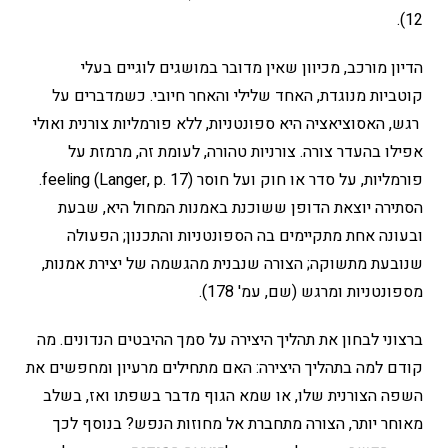
12).
הדיון מורכב, מכיוון שאין מדובר במושגים לוגיים בעלי
קוטביות מנוגדת, האחד שלילי והאחר חיובי. כשמדברים על
רגש, האסוציאציה היא ספונטניות, ללא פורמליות צורנית ואולי
אפילו בהעדר צורה. צורניות טהורה, לעומת זה, מרמזת על
פורמליות, על סדר או חוק ועל חוסר feeling (Langer, p. 17).
הסתירה יוצאת הדופן ששוכנת באמנות המחול היא, שבעת
ובעונה אחת מתקיימים בה הספונטניות והתכנון; הפעולה
שנובעת מתשוקה; הצורה שנבנית מהגשמה של יצירת אמנות,
מספונטניות ומרגש (שם, עמ' 178).
ברצוני לבחון את תהליך היצירה על סמך ההיבטים הנדונים. מה
קודם למה בתהליך היצירה: האם מתחילים מרעיון ומחפשים את
השפה הצורנית שלו, או שמא הגוף מדבר בשפתו ואז, בשלב
מאוחר יותר, הצורה מתחברת אל מחוזות הנפש? בנוסף לכך