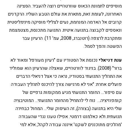
מוסיפים לתמונת הכאוס שוורטהיים רוצה להעביר. הסצינה
האחרונה, לעומת זאת, מתארת את עולם הטבע השליו. הרקדנים
קרובים אל האדמה המנחמת, נעים לצלילי מוסיקה מינימליסטית
ונאספים לקבוצה בתנועה איטית. התנועה מתכנסת, מצטמצמת
ומתקרבת לרצפה (רוטנברג, 2008, עמ' 11). הרעיון עבר
הפשטה והפך לסמל.
ענת דניאלי
נכנסת אל הסטודיו עם "רעיון מעורפל ומאוד לא
ברור" (2008). בניגוד לוורטהיים, שאצלה שהרעיון הוא שמוליד
את התהליך התנועתי בסטודיו, נראה כי אצל דניאלי הדברים
פועלים אחרת: "אני לא מרגישה צורך להיכנס לתהליך העבודה
עם סיפור… החומר התנועתי מגיע ממקומות גרפיים של
קומפוזיציה… נוח לי להתחיל מהחומר התנועתי… המוטיבציה
שלי היא בתנועה (בצורה), זה העיסוק שלי… המחול כבחירה
תנועתית ולא כאלמנט דרמטי. אפילו טענו נגדי שהעבודה
'מהלכים מתוכננים לשקט' איננה עבודה לקהל, אלא למי