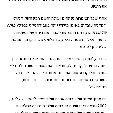
את הרגש.
אחרי שכל הצינורות נפתחים ועולה "השם המפורש", דניאלי
ורקדניה עובדים באופן מילולי יותר. בעבודה
היית בסרט? מותה
של גברת
הרקדנים התבקשו לעבוד עם דימוי של משפחה.
לדעת דניאלי, משפחה היא קשר בלתי אפשרי, קרוב ותובעני,
שלא ניתן לסיפוק.
לדבריה, "התוכן הפיסי מייצר את התוכן הסיפורי. כדוגמה לכך
ניתנה הנחיה לרקדנים לקחת אחד את השני, כאשר הנלקח לא
מתנגד והלוקח עושה זאת בתובענות. הצורה הגרפית יצרה
משחקים משפחתיים, רוטינה שחוזרת בדרכים שונות,
מניפולציה".
גם מתוך תיאור של עבודה אחרת של דניאלי (
לוותר על קלינט,
2002) נראה כי זו שיטת העבודה שלה: העבודה החלה עם