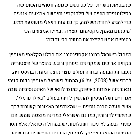
שמבטאת רגש. יתר על כן, כשם שנועה ורטהיים השתמשה
בפילוסופיית החיים של פלדנקרייז וחיפשה אמצעים צנועים
כדי להגיע לחוויה השלמה, כך גם ענת דניאלי מושפעת ממנו,
"מינימום מאמץ, מקסימום תוצאה… באילו אמצעים הכי
בסיסיים אפשר לייצר את החוויה הכי גדולה".
המחול בישראל ברובו אקספרסיבי. אם הבלט הקלאסי מאופיין
בקווים ארוכים שמקרינים ביטחון ורוגע, כתוצר של היסטוריית
מעמדות קבועה וברורה ועולם נוצרי מוצק ומעוגן בהיסטוריה,
לדברי אשל (2008, עמ' 6), המחול בישראל מאופיין בכוח פנימי
ובאנרגיות אצורות באיפוק, כתוצר לוואי של האינטנסיביות שבה
אנו חיים ושל הניסיון להמשיך לחיות בעולם "כאילו נורמלי".
אשל מעלה סברה נוספת – שהאנרגיות האצורות קשורות לכך
שהיהודי לדורותיו, כמו גם הישראלי במדינה מוצפת שמש, הם
עתירי הבעה. לא ניכור ושכלתנות יש במחול הישראלי, אלא מסר
מופשט המוצג באיפוק. לטענתי, הדברים מתיישבים עם שימת