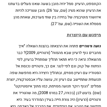
הקונספט, הרעיון. סמל יהיה מובן בשעה שאנו מעלים בדעתנו
את הרעיון שהוא מציג (שם, עמ' 26). מובן שצריכה להיות
איזושהי מוטיבציה של בחירה בין שתי מערכות, שאחת מהן
מסמלת את השנייה (שם, עמ' 27).
מיפגש עם היוצרות
נועה ורטהיים
פתחה את הרצאתה בהצגת השאלה "איך
מחברים גוף לרעיון שבא מהמוח" (ורטהיים, 2009)? כבר
מהשאלה נראה כי היא תתאר תהליך שמתחיל ברעיון, לפי
הניתוח של קוק וגם לפי לנגר. אם כך, ורטהיים נכנסת אל
הסטודיו עם רעיון מסוים, ובתהליך היצירה היא מחפשת שפה
תנועתית שתתיישב עם רעיון זה, עושה עליו אבסטרקציה, יוצרת
סמלים: "הגוף רוקד תנועה מסוימת, כמו מתוך אינסטינקט"
(שם). ב
רעש לבן
(בכורה, 27 במרס 2008), מה שהטריד את
ורטהיים (הרעיון) היה צורת חייה בעידן המודרני בעיר. היא
חיפשה את הטבע, את הציפורים, את הקרבה אל האדמה. היא