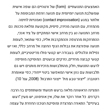
האמצעים התנועתיים (form) של ורטהיים הם שפה אישית
שמשלבת תנועה יומיומית עם תנועה זורמת המבוססת על
אלתור במגע (contact improvisation) ואמנויות לחימה
מהמזרח, עם תנועה מהירה, פיסית, מקוטעת ומלאת סכנות. גם
מרחב התנועה נע בין מרחב אישי המתקיים על ציר אנכי,
ההתרחקות מהרצפה וההתקרבות אליה, כפי שתואר, לעומת
תנועה שפורצת את גבולות הגוף החוצה אל מרחב כללי, ואז יש
נפילות וגלגולים. בעבודה יש קטעי סולו מדיטטיביים, לעומת
קטעי קבוצה מהירים, נזרקים ובועטים. המוסיקה מוסיפה
לרעש התנועתי, חלק מהתלבושות מזכירות מותגים ויש גם
תלבושות עם גוון אישי המאפשר ביטוי ייחודי, כפי שאומרת
רוטנברג: "ייצוגי טבע מול ייצוגי התרבות
"
(2008, עמ' 10)
.
הסצינה הראשונה מלאה ברעש תנועתי ומשתתפים בה הרבה
רקדנים. כל אחד רוקד את שלו, אין אוניסונו, יש מעין "רעש
בעיניים". התאורה המרצדת ומוסיקת הטכנו החוזרת על עצמה