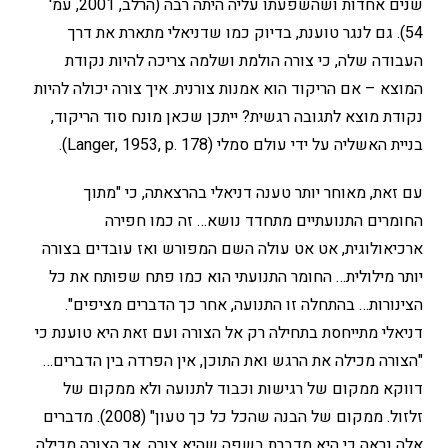
שנים אחדות ושהשפעתו עליה היתה רבה (הרלב, 2001, עמ'
54). גם לנגר טוענת, בדיוק כמו שדניאלי מתארת את דרך
העבודה שלה, כי צורה הולמת ושלמה צריכה להיות נקודת
המוצא – אם הריקוד הוא אמנות צורנית. איך צורה יכולה להיות
נקודת מוצא לתגובה רגשית? ייתכן שכאן מונח סוד הריקוד,
בניית האשליה על ידי עולם סמלי (Langer, 1953, p. 178).
עם זאת, מאוחר יותר טענה דניאלי בהרצאתה, כי "מתוך
החומרים התנועתיים מתחדד נושא… זה כמו חפירה
ארכיאולוגית, אט אט עולה השם המפורש ואז עובדים בצורה
יותר מילולית… החומר התנועתי הוא כמו פתח שפותח את כל
הצינורות… בהתחלה זו התנועה, אחר כך הדברים מציפים".
דניאלי מתייחסת בתחילה רק אל הצורה ועם זאת היא טוענת כי
"הצורה מכילה את הרגש ואת התוכן, אין הפרדה בין הדברים…
דווקא ממקום של רגישות וכבוד לתנועה ולא ממקום של
זלזול. ממקום של הבנה שהכל כל כך טעון" (2008). מדברים
אלה נראה כי היא מדברת בשפה שהיא צורה, אך הצורה מכילה