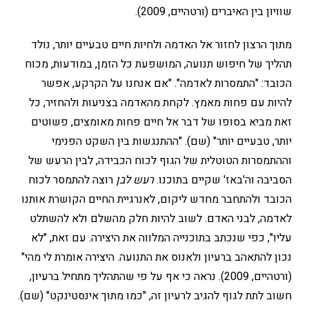
שוויון בין האיברים (ורטהיים, 2009).
מתוך הרצון לחזור אל האדמה ולחיות חיים טבעיים יותר, נולד
תהליך של חיפוש תנועה, המושפעת כל הזמן, במודעות, מכוח
הכובד: "התמסרות לאדמה". "אם אנחנו על הקרקע, אפשר
להיות עם פחות מאמץ. לקחת מהאדמה בצניעות ולהחזיר, כל
זאת מביא בסופו של דבר אל חיים פחות מאומצים, פשוטים
יותר, טבעיים יותר" (שם). "ההתנגשות בין השקט הפנימי
וההתמסרות הטוטלית של הגוף לכוח הכבידה, לבין הרעש של
הסביבה וה'באז' שקיים בתוכנו.
רעש לבן
רוצה להתמסר לכוח
הכובד ולהתחבר מחדש ליקום, לאנרגיית החיים הקושרת אותנו
לאדמה, לבני האדם. לשוב להיות חלק מהשלם ולא להשתלט
עליו", כפי שנכתב בתוכנייה המלווה את היצירה. עם זאת, "לא
נכון להתאהב ברעיון ולאנוס את התנועה. היצירה אומרת לי מהי"
(ורטהיים, 2009). נראה כי אף על פי שהתהליך מתחיל ברעיון,
חשוב לתת לגוף להגיב לרעיון זה, "כמו מתוך אינסטינקט" (שם).