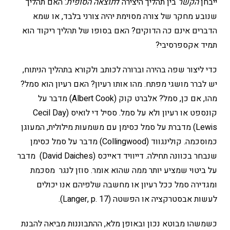
ייבחן
הקשר
בין תהליך היצירה ל
תוצאה הסופית
: האם תהליך
שנובע מחקר של צורה מסוימת יהיה צורני בלבד, או שמא
הדברים אינם כה הדוקים? האם בסופו של תהליך ריקוד הוא
תמיד אקספרסיבי?
כדי ליצור שפה בהירה וברורה לכותב ולקורא בתהליך הניתוח,
יש לברר מושגי מפתח. מהו אותו רעיון? האם רעיון הוא סמל?
מהו, אם כן, סמל? אלברט קוק (Albert Cook) מדבר על
קונספט או רעיון ולא על סמל. ססיל די לואיס (Cecil Day
Lewis) מדברת על סמל כסימן עם משמעות מילולית, המעוגן
כמוסכמה. קולינגווד (Collingwood) מדבר על סמל כסימן
שנבחר בכוונה תחילה. דייוויד דאייכס (David Daiches) מדבר
על ביטוי שמציע יותר ממה שהוא אומר. סוזן לנגר מסכמת
ומגדירה סמל ככל רעיון או מחשבה שלפיהם אנו יכולים
לעשות אבסטרקציה או הפשטה (Langer, p. 17).
כשמשהו מבוטא נכון ובאופן מלא, ההתבוננות מביאה להבנת