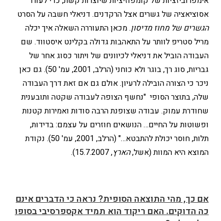
אימפרוביזציות של קומפוזיציות שיוצרות קשת, כדי לעורר
אסוציאציה של גשרים אצל הרקדנים. דניאלי חשבה על הסרט
הגשרים של מחוז מדיסון
. מכאן התעוררה השאלה איך יכלה
מריל סטריפ לוותר על התאהבות גדולה בקלינט איסטווד. שם
העבודה הוביל את דניאלי לכיוונים של ויתור כסוג אחר של
גבריות, סוג רך, בוגר ולא כוחני (הרלב, 2001, עמ' 50). גם כאן
ניכר כי הצורה הובילה לרעיון. אולם גם אם זאת דרך העבודה
שלה, בתוצר הסופי "נחשף הצופה לעבודה שקטה ותובענית
שחודרת עמוק. עבודה שצופנת הרבה סודות ואמירות קטנות
ופשוטות על החיים… הנושאים חוזרים על עצמם: בדידות,
תלות, חוסר יכולת להתבטא…" (הרלב, 2001, עמ' 50). נקודת
המוצא היא המוות (אשל,
הארץ
, 15.7.2007).
אם כך, מהי התוצאה הסופית? נראה כי הדברים אינם
כה הדוקים. האם ריקוד הוא תמיד אקספרסיבי בסופו