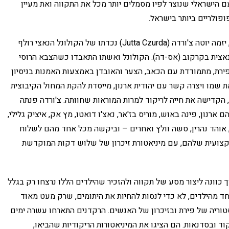
עם הישראלי שנוצר לפיו מסמלים יותר מכל את התקווה ואת מעיין
את פרויקט הזיכרון הבינלאומי הזה, שהועלה בגרמניה, יזמה יוטה צ'ורדה (Jutta Czurda) נכדתו של הקולונל הנאצי רולף
נאצית בקרקוב (אס-דה). הקולונל ואשתו התאבדו כשהצבא הרוסי
ייה העובדת בפירת, מתמודדת עם הכאב, הצער והאובדן באמצעות האמנות בניסיון
 שמו ויצרה קשר עם יהודית ארנון, מייסדת להקת המחול הקיבוצית
 הקדישה את חייה לריקוד למרות המוראות שחוותה. צ'ורדה פנתה
רנון, פינה באוש, מוריס בז'אר, נאצ'ו דואטו, מץ אק, איציק גלילי,
ן, אוהד נהרין, סשה וולץ ואחרים – וביקשה מכל אחד מהם לשלוח
קצועית שלהם, עם מיניאטורת זיכרון של שלוש דקות המוקדשת
 כוונה ליצור מסע של תקווה ולהזכיר שהילדים הללו נרצחו רק בגלל
ד מהילדים, לא כדי לנסות להחיות את היתומים, שרק מעט מאוד
טוריה של פירת ובזיכרון של האנשים. הרקדנים התארחו עשרה ימים
וד ובסדנאות. הם הציגו את המיניאטורות הריקודיות שהביאו,