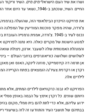
ושרו את שיר העם הישראלי
מים מים
. השיר וריקוד ה
החיים. השיר, שנכתב ב-1946, נשאר עד היום אחד הפופולריים ביותר בישראל.
צ'ורדה, שהיה מפקד סוכנות המודיעין של המפלגה ה
נכנס לעיר ב-1945. צ'ורדה, אמנית גרמנ
למנוע הישנות של מקרים כאלה. היא נתנה לפרויקט את
והמנהלת האמנותית שלה לשעבר. ארנון, ניצולת שואה,
לשלושים ושלושה כוריאוגרפים ברחבי העולם – ביניהם א
אן תרסה דה קירסמייקר, סוזנה לינקה, האנס ואן מאנ
רקדן או רקדנית צעיר/ה הנמצאים בפתח הקריירה המ
לילדים אלה.
הפרויקט לא נבנה כרקוויאם לילדים המתים, אלא מתוך
היותם שונים. כל רקדן אימץ על הבמה באופן סמלי אח
ידוע עליהם, אלא כדי לתת להם בית סמלי, מקום בהיס
בבתיהם של תושבי העיר והתוודעו זה לזה בשיעורי ריק