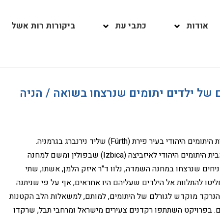
אודות
כתבי עת
ביקורות רות אשל
ם של ילדים יתומים שנרצחו בשואה / הניה
הוא מחוות זיכרון נרקדת ל-33 ילדים מבית היתומים היהודי בעיר פירת (Fürth) שליד נירנברג בגרמניה.
הפרויקט מוקדש לילדים אלה, שבמרס 1942 הובלו מבית היתומים היהודי לאיזביצה (Izbica) שבפולין ומשם למחנה
ניחים שנרצחו במחנה השמדה, נלוו ד"ר איזק הלמן, אשתו, שתי
ליטו להתלוות אל הילדים שעליהם היו אחראים, אף על פי שניתנה
 הנרקד מוקדש לגורלם של היתומים, למותם, למשאלות הלב הקטנות
ם. בפרויקט השתתפו רקדנים צעירים מישראל ומרחבי תבל, שרקדו