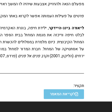
מפעלם הנאה ולהחזיק אצבעות שיהיה לו המשך ראוי 
פרטים על פעילות העמותה אפשר לקרוא באתר המקוון שלה:va-competition.com
ליאורה בינג-היידקר
, ילידת חיפה, בוגרת האקדמיה
לבלט חיפה וריכזה את מגמת המחול בבית הספר התיכ
המחול הקיבוצית. כיום מלמדת במסלולים להכשרת רק
על אסתטיקה של המחול. חברת המדור למחול במועצ
ירחים
(הליקון, 2001)
וקרב פנים אל פנים
(פרדס, 2007). על שירתה זכתה בפרס משרד התרבות לספר ביכורים.
תקציר:
לקריאת המאמר