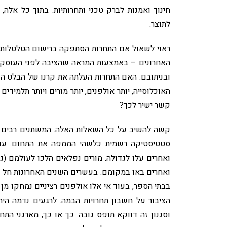
חינוך ואמנות לברק טכני ותחרותיות. בתוך כל אלה
לתוצר.
ראוי לשאול אם התחרות הסתפקה ברישום הטלטלות, 
האחרונים – באמצעות המראה שהציבה לפני העוסקי
ובניתובם. האם התחרות העלתה את קרנו של הבלט הק
האוכלוסייה, יותר אולפנים, יותר מורים ויותר תלמיד
קשר ישיר לכך?
קשה להשיב על כל השאלות האלה. המשתנים רבים מכד
סטטיסטיקה רשמית כלשהי הממפה את התחום. עם זאת
ואחרים עלו לגדולה. מורים נפלאים הלכו לעולמם (ג'נט
ואחרים באו במקומם. בעשרים השנים האחרונות חל שי
בבתי הספר, בעוד אי אלו אולפנים רציניים נמחקו מן ה
הציבור על חשבון תחרויות הבמה. לרגעים נדמה ה
וסגנון זה דווקא תופס גובה. כך או כך, מארגני התח