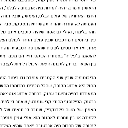
הראשון והמרכזי היה "תחרות מיה ארבטובה לבלט", 
החצר האחורית של עולם הבלט, הממשק שבין מורה לתל
העמותה לא עוררה תהודה תקשורתית מספקת, סביר ל
זוהר בלימוד, ואולי גם אסור שיהיה. כוכבים אינם נ
עין. ביחסים המורכבים שבין עולם הזוהר לעולם הצ
אחד, ואז אנו נוטים לשכוח שהתנופה הטבעית תחזיר א
להתאמן ב"פלייה" בסטודיו השקט. חייו הם מעבר מתמ
בין השאר, בדיוק לתכונה הזאת: היכולת לחיות לקצב 
הדיכוטומיה שבין שני הקטבים עומדת גם ביסוד הניס
מחול היא אירוע מכובד, שהכל מכירים בתרומתו החשו
המעוררת דחייה ותיעוב עמוק, בהיותה אירוע אנטי-אמנו
ברטוק. הפילוסוף ההודי קרישנמורטי, שאמר כי למי
מאמין של משה פלדנקרייז, שסבר כי תנאים של למי
ללמידה או בין תחרות לאמנות הוא אולי עניין מופרך
לזכותה של תחרות מיה ארבטובה ייאמר שהיא הצליחה,