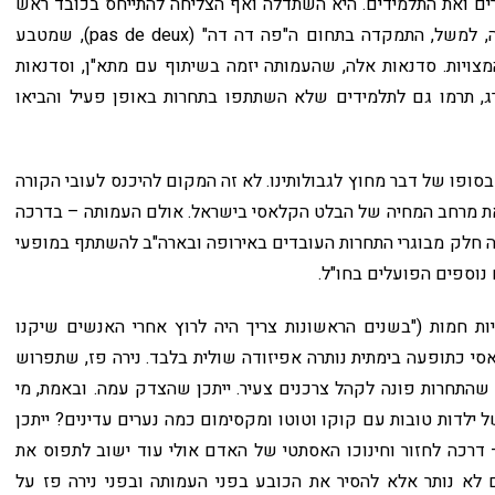
ורים ואת התלמידים. היא השתדלה ואף הצליחה להתייחס בכובד ראש
לעצם הלמידה, לקדם אותה ואף להשביחה. העמותה, למשל, התמקדה בתחום ה"פה דה דה" (pas de deux), שמטבע
מצויות. סדנאות אלה, שהעמותה יזמה בשיתוף עם מתא"ן, וסדנאות
רג, תרמו גם לתלמידים שלא השתתפו בתחרות באופן פעיל והביאו
פו של דבר מחוץ לגבולותינו. לא זה המקום להיכנס לעובי הקורה
 את מרחב המחיה של הבלט הקלאסי בישראל. אולם העמותה – בדרכה
נה חלק מבוגרי התחרות העובדים באירופה ובארה"ב להשתתף במופעי
נוספים הפועלים בחו"ל.
ת חמות ("בשנים הראשונות צריך היה לרוץ אחרי האנשים שיקנו
סי כתופעה בימתית נותרה אפיזודה שולית בלבד. נירה פז, שתפרוש
התחרות פונה לקהל צרכנים צעיר. ייתכן שהצדק עמה. ובאמת, מי
 ילדות טובות עם קוקו וטוטו ומקסימום כמה נערים עדינים? ייתכן
רכה לחזור וחינוכו האסתטי של האדם אולי עוד ישוב לתפוס את
ים לא נותר אלא להסיר את הכובע בפני העמותה ובפני נירה פז על