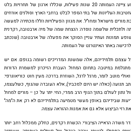
שמאחורי פעילותה (שעשתה הכל בהתנדבות). באירוע ציינה העמותה 20 שנות פעילות, שכללו ארגון של תחרויות בלט
יבות העליונות של בתי הספר לבלט ברחבי הארץ וסולנים אורחים
ת מורים מישראל ומחו"ל. את מגוון הפעילויות הללו מכתירה למעשה
ה ולתכלית שלשמה נוסדה: הנצחת שמה של מיה ארבטובה, רקדנית
ופע תמונות ועתיר עניין הסוקר את מפעלה של ארבטובה (שנכתב
ע לרכישה באתר האינטרנט של העמותה.
ל עצמם תלמידיהם, אלה שמשנת המדריכים רשומה בגופם. אם יש
מתגלמת במיטבה בתחום המחול. העברת הזיכרון למשמרת הדורות
אולי מוטב לומר, מרגל לרגל, השוזרת בדרכה מעין חוט כוריאוגרפי:
כתב תנועה (כאלה יש היום למכביר), אלא העובדה שהגוף, כשלעצמו,
נתון לעולם בתוך הגוף הרב ממדי, החי. יתר על כן – מורים למחול
דיעות שבידיהם באופן מעשי מטמיעה בתלמידיהם לא רק את ה"מה"
את רזי הביצוע אלא גם את אמנות ההוראה עצמה.
עדר משדה הראייה הציבורי: הכשרת רקדנים, כחלק ממכלול רחב יותר
יח המחולי. לטעמי, ערכה הגדול של פעילות העמותה, שעניינה