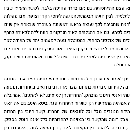
הוא עצם התייחסותה, גם אם בדרך עקיפה בלבד, לקשר האמיץ שבין
מיד, לבין חזיתו הבימתית הנוגעת ליחסי רקדן וצופה. אם פעילות
הניח שהסיבה לכך נעוצה בראש וראשונה בעובדה שבאמת אין שום
ולדים לפתע, גם אם התגלותם לאור הזרקורים מתחוללת לכאורה כהרף
ללים של אולפני המחול, המטוטלת נוטה לפעמים יתר על המידה לצד
ותה תמיד לצד השני. רקדן הניצב באור הזרקורים חוזר יום אחר יום
יד בין אפרוריות לאופוריה וכדי שיוכל לשרוד ולהתפתח הוא נזקק,
המטוטלת.
יון לאמוד את ערכן של תחרויות בתחומי האמנויות. מצד אחד תחרות
בה לקידום מצוינות בתחום. מצד אחר, רבים רואים בתחרויות תופעה
תי ואנטי-חינוכי מובהק. "תחרויות הן לסוסים, לא לאמנים", אמר בלה
דה אמיתית מתרחשת רק כשרוח התחרות פגה, ביטא היטב גם את האני
דה מנוגדים מכל וכל לתנאים של תחרות. קשר חיובי בין תחרות
, אבל דומה שהקשר בין מצוינות לתחרותיות כלל איננו מוטל בספק.
 בדרכה, ללהטט בין הקצוות. לא רק בין הזיעה לזוהר, אלא גם בין