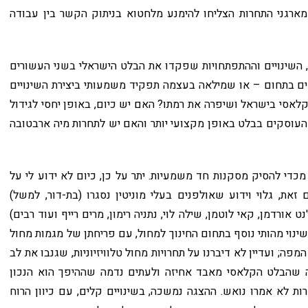
, מארגני התחרות הצליחו להימנע מלחטוא בניתוק הקשר בין עבודה
השינויים וההתפתחויות שפקדו את הבלט הישראלי בשני העשורים
ם בתחום – או שמילאה בעצמה תפקיד משמעותי ביצירת השינויים
לאסי בישראל ושיפרה את רמתו? האם יש כיום, באופן יחסי לגידול
ים העוסקים בבלט באופן מקצועי יותר והאם יש לתחרות מיה ארבטובה
י להסיק מסקנות חד משמעיות. יתר על כן, כיום לא ידוע לי על
, גלוי וידוע שאולפנים בעלי מוניטין נסגרו (בת-דור, למשל)
 אורדמן, קאי לוטמן, שילה לוי, נתניה רימון, מרים רייף ועוד רבים)
נוי מהותי נוסף בתחום החינוך למחול, עם פריחתן של מגמות מחול
מפה; ועדיין לא דיברנו על תחרויות מחול טלוויזיוניות, שגנבו את לב
יה שהבלט הקלאסי מאבד אחיזה ולעתים נדמה שההיפך הוא הנכון
רות לא אמרו נואש. ההצגה נמשכה, בשינויים קלים, עם כיוון הרוח