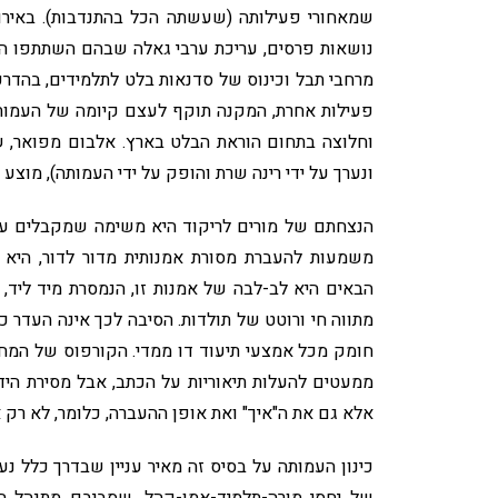
נושאות פרסים, עריכת ערבי גאלה שבהם השתתפו החט
מרחבי תבל וכינוס של סדנאות בלט לתלמידים, בהדרכ
פעילות אחרת, המקנה תוקף לעצם קיומה של העמות
וחלוצה בתחום הוראת הבלט בארץ. אלבום מפואר, ש
ונערך על ידי רינה שרת והופק על ידי העמותה), מוצ
הנצחתם של מורים לריקוד היא משימה שמקבלים ע
משמעות להעברת מסורת אמנותית מדור לדור, היא 
הבאים היא לב-לבה של אמנות זו, הנמסרת מיד ליד, ו
מתווה חי ורוטט של תולדות. הסיבה לכך אינה העדר 
חומק מכל אמצעי תיעוד דו ממדי. הקורפוס של המחול 
ממעטים להעלות תיאוריות על הכתב, אבל מסירת הי
אלא גם את ה"איך" ואת אופן ההעברה, כלומר, לא רק 
כינון העמותה על בסיס זה מאיר עניין שבדרך כלל נ
של יחסי מורה-תלמיד-אמן-קהל, שסביבם מתנהל הש