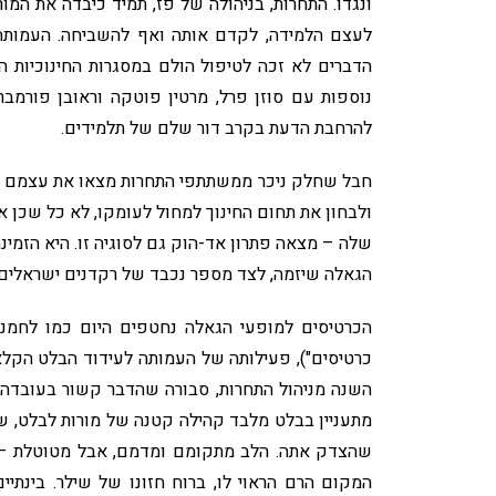
ונגדו. התחרות, בניהולה של פז, תמיד כיבדה את המ
הדברים לא זכה לטיפול הולם במסגרות החינוכיות ה
נוספות עם סוזן פרל, מרטין פוטקה וראובן פורמב
להרחבת הדעת בקרב דור שלם של תלמידים.
חבל שחלק ניכר ממשתתפי התחרות מצאו את עצמם בסו
ולבחון את תחום החינוך למחול לעומקו, לא כל שכן
שלה – מצאה פתרון אד-הוק גם לסוגיה זו. היא הזמי
הגאלה שיזמה, לצד מספר נכבד של רקדנים ישראלים 
הכרטיסים למופעי הגאלה נחטפים היום כמו לחמניו
כרטיסים"), פעילותה של העמותה לעידוד הבלט הקלא
השנה מניהול התחרות, סבורה שהדבר קשור בעובדה ש
מתעניין בבלט מלבד קהילה קטנה של מורות לבלט, של
שהצדק אתה. הלב מתקומם ומדמם, אבל מטוטלת – ד
המקום הרם הראוי לו, ברוח חזונו של שילר. בינתי