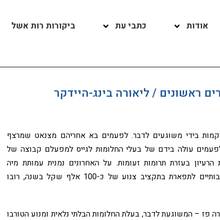
אודות
כתבי עת
ביקורות רות אשל
ם ראשונים / ליאורה בינג-היידקר
נרקמות בידי משוגעים לדבר. לפעמים בא אחריהם מצנאט שמרצף
לפעמים עולה בידם של בעלי החלומות לגייס למפעלם קבוצה של
הרעיון בעזרת תרומות זעומות. על האחרונים נמנית עמותת מיה
ארבטובה, שהצליחה לקיים פרויקטים חינוכיים ותרבותיים לתפארת בתקציב צנוע של כ-100 אלף שקל בשנה, רובו
 הוקרה לנירה פז – המשוגעת לדבר, בעלת החלומות הבלתי נלאית ומנוע הטורבו