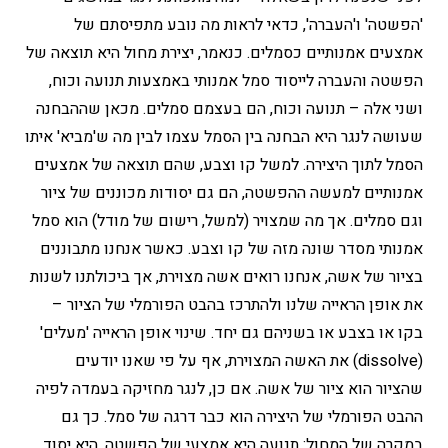
'הפשטה' ו'העברה', כדאי לראות מה נובע מתפיסתם של
אמצעים אמנותיים כסמלים. כנאמר, יצירת מחול היא תוצאה של
הפשטה והעברה לייסוד סמל אמנותי באמצעות תנועה וכוח,
ושני אלה – תנועה וכוח, הם בעצמם סמלים. מכאן שההבחנה
שעושה לנגר היא הבחנה בין הסמל עצמו לבין מה ש'מביא' איתו
הסמל לתוך היצירה. למשל קו וצבע, שהם תוצאה של אמצעים
אמנותיים למעשה ההפשטה, הם גם יסודות מכוננים של ציור
וגם סמלים. אך מה שמצויר (למשל, רישום של מודל) הוא סמל
אמנותי מסדר שונה מזה של קו וצבע. כאשר אנחנו מתבוננים
בציור של אשה, אנחנו רואים אשה מצוירת, אך ביכולתנו לשנות
את אופן הראייה שלנו ולהתרכז בהבט הפורמלי של הציור –
בקו או בצבע או בשניהם גם יחד. שינוי אופן הראייה 'מעלים'
(dissolve) את האשה המצוירת, אף על פי שאנו יודעים
שהציור הוא ציור של אשה. אם כן, לנגר מחזיקה בעמדה לפיה
ההבט הפורמלי של היצירה הוא כבר דרגה של סמל. כך גם
במקרה של המחול: תנועה היא אמצעי של הפשטה, היא יסוד