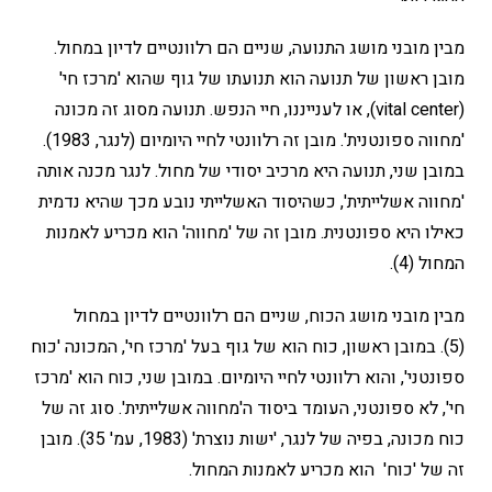
מבין מובני מושג התנועה, שניים הם רלוונטיים לדיון במחול.
מובן ראשון של תנועה הוא תנועתו של גוף שהוא 'מרכז חי'
(vital center), או לענייננו, חיי הנפש. תנועה מסוג זה מכונה
'מחווה ספונטנית'. מובן זה רלוונטי לחיי היומיום (לנגר, 1983).
במובן שני, תנועה היא מרכיב יסודי של מחול. לנגר מכנה אותה
'מחווה אשלייתית', כשהיסוד האשלייתי נובע מכך שהיא נדמית
כאילו היא ספונטנית. מובן זה של 'מחווה' הוא מכריע לאמנות
המחול (4).
מבין מובני מושג הכוח, שניים הם רלוונטיים לדיון במחול
(5).
במובן ראשון, כוח הוא של גוף בעל 'מרכז חי', המכונה 'כוח
ספונטני', והוא רלוונטי לחיי היומיום. במובן שני, כוח הוא 'מרכז
חי', לא ספונטני, העומד ביסוד ה'מחווה אשלייתית'. סוג זה של
כוח מכונה, בפיה של לנגר, 'ישות נוצרת' (1983, עמ' 35). מובן
זה של 'כוח' הוא מכריע לאמנות המחול.