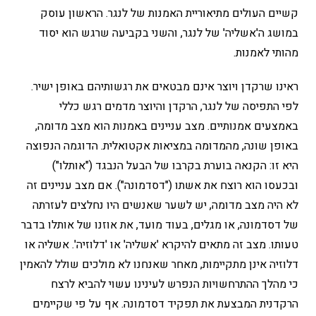
קשיים העולים מתיאוריית האמנות של לנגר. הראשון עוסק
במושג ה'אשליה' של לנגר, והשני בקביעה שרגש הוא יסוד
מהותי לאמנות.
ראינו שרקדן ויוצר אינם מבטאים את רגשותיהם באופן ישיר.
לפי התפיסה של לנגר, הרקדן והיוצר מדמים רגש כללי
באמצעים אמנותיים. מצב עניינים באמנות הוא מצב מדומה,
באופן שונה, מהמדומה במציאות אקטואלית. הדוגמה הנפוצה
היא זו: הקנאה בוערת בקרבו של הבעל הנבגד ("אותלו")
ובכעסו הוא רוצח את אשתו ("דסדמונה"). אם מצב עניינים זה
לא היה מצב מדומה, יש לשער שאנשים היו נחלצים לעזרתה
של דסדמונה, או מגלים, בעוד מועד, את אוזנו של אותלו בדבר
טעותו. מצב זה מתאים להיקרא 'אשליה' או 'דלוזיה'. אשליה או
דלוזיה אינן מתקיימות, מאחר שאנחנו לא מולכים שולל להאמין
כי מהלך ההתרחשויות הנפרש לעינינו עשוי להביא לרצח
הרקדנית המבצעת את תפקיד דסדמונה. אף על פי שקיימים