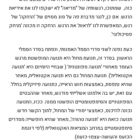
כזה, שמתוכו, רגשותיה של "מדיאה" לא ישקפו לנו את אידיאת
הרגש. אם כן, לנגר מדברת פה על סוג מסוים של 'הרחקה' של
רגש, המאפשרת לנו 'לראות' את הרגש. הרחקה זו מכונה 'מרחק
פסיכולוגי'.
כעת נפנה לשני סדרי הסמל האמנותי, ונפתח בסדר הסמלי
הראשון. בסדר זה, תנועת מחול היא תנועה המופשטת מרגש
העומד מאחורי 'תנועה ספונטנית' ( שבחיי היומיום היא 'תנועה
אקטואלית'). תנועת המחול גם היא תנועה אקטואלית, מאחר
שהיא נתפסת, באמצעות חוש הראייה, כתנועה פיזיקלית בחלל.
עם זאת, יש בה אלמנט אשלייתי מודגש, מאחר שההבטים
הספונטניים והסימפטומטיים הופשטו ממנה. ככזו, התנועה
נכונה להיכנס, כאמצעי יסודי של המחול, לתוך הקשר חדש.
תנועה כזאת היא 'תנועה טהורה', מאחר שהיא חופשייה מסדרים
סימפטומטיים במרחב המציאות האקטואלית (לפי דוגמת
הכועס והעושה-עצמו-כועס).