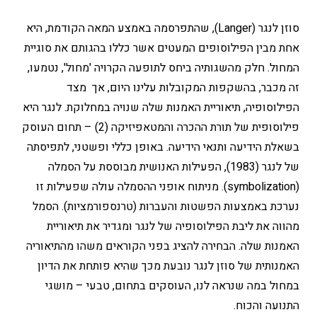
סוזן לנגר (Langer), שהתפרסמה באמצע המאה הקודמת, היא
אחת מבין הפילוסופים המעטים אשר כללו בהגותם את סוגיית
המחול. חלק מהשגותיה ביחס לתופעה הקרויה 'מחול', נטמעו,
זה מכבר, בהשקפות המקובלות עלינו היום, אך מצד
הפילוסופיה, תיאוריית האמנות שלה שנויה במחלוקת. לנגר היא
פילוסופית של תורת ההכרה והמטאפיזיקה (2) – תחום העוסק
בשאלת הידיעה ותנאי הידיעה. באופן כללי ופשטני, לתפיסתה
של לנגר (1983), הפעילות האנושית מבוססת על הסמלה
(symbolization). מניתוח אופני ההסמלה עולה שפעילות זו
נערכת באמצעות הפשטות והעברות (טרנספורמציות). הסמל
מהווה את ליבת הפילוסופיה של לנגר ומגדיר את תיאוריית
האמנות שלה. הבחירה להציג בפני הקוראים משהו מהתיאוריה
האמנותית של סוזן לנגר נובעת מכך שהיא פותחת את הדיון
במחול במה שנראה לנו, העוסקים בתחום, טבעי – מושגי
התנועה והכוח.