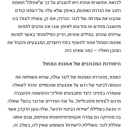
לכזאת. אפשרות אחרת היא להצביע על כך ש"אפולו" תואמת
היטב את הגדרת האמנות, באופן שלא עלה על דעתנו קודם
שהבנו את עמדתה של לנגר. הגדרה, אם כן, עשויה לעורר בנו
מחשבה מחדש או מודעות לאופן שבו אנו נוהגים לתפוס
עניינים שונים. במילים אחרות, הדיון הפילוסופי באשר למהות
אמנות המחול אמור לחשוף בפני היוצרים, המבצעים והקהל את
המובן מאליו – כמה שאינו כזה.
היסודות המכוננים של אמנות המחול
כאמור, מהגדרת האמנות של לנגר עולה, שהיא משתיתה את
טענתה לביטוי של רגש על אמצעים אמנותיים. נחזור לשאלה
שעמדה בפנינו: כיצד מתבצעים תהליכי ההפשטה וההעברה
מרגש ל'צורות סימבוליות', על שני הסדרים שדובר בהם? שאלה
זו נוגעת בשלילת 'ישירות הביטוי הרגשי', שלה טען הרקדן, אשר
בה מחזיקה גם עמדה אקספרסיוניסטית מסוימת, שגם אותה
שוללת לנגר. משלילת ה'ישירות' משתמע שאין לנו, בשלב זה,