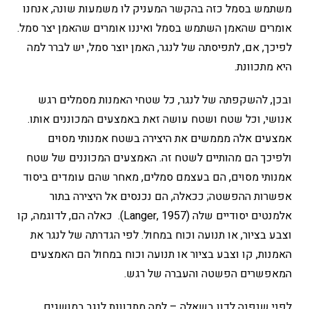
משתמש בסמל כזה בהקשר המעניק לו משמעות שונה, אנחנו
אומרים שהאמן השתמש בסמל ואיננו אומרים שהאמן יצר סמל.
לפיכך, אם, לתפיסתה של לנגר, האמן יוצר סמל, יש לברר למה
היא מתכוונת.
ובכן, להשקפתה של לנגר, כל שטחי האמנות מסמלים רגש
אנושי, וכל שטח ושטח עושה זאת באמצעים המכוננים אותו.
אמצעים אלה מממשים את היצירה בשטח אמנותי מסוים
ולפיכך הם מהותיים לשטח זה. האמצעים המכוננים של שטח
אמנותי מסוים, הם בעצמם סמלים, מאחר שהם עומדים ביסוד
אפשרות ההפשטה; ככאלה, הם נכנסים אל היצירה בתור
אלמנטים יסודיים שלה (Langer, 1957). כאלה הם, לדוגמה, קו
וצבע בציור, או תנועה וכוח במחול. לפי הגדרתה של לנגר את
האמנות, קו וצבע בציור או תנועה וכוח במחול הם האמצעים
המאפשרים הפשטה והעברה של רגש.
לפני שנפנה לדון בשאלה – למה מתכוונת לנגר במושגים