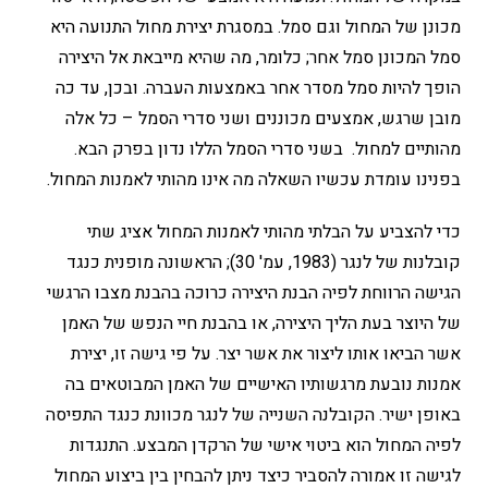
מכונן של המחול וגם סמל. במסגרת יצירת מחול התנועה היא
סמל המכונן סמל אחר; כלומר, מה שהיא מייבאת אל היצירה
הופך להיות סמל מסדר אחר באמצעות העברה. ובכן, עד כה
מובן שרגש, אמצעים מכוננים ושני סדרי הסמל – כל אלה
מהותיים למחול. בשני סדרי הסמל הללו נדון בפרק הבא.
בפנינו עומדת עכשיו השאלה מה אינו מהותי לאמנות המחול.
כדי להצביע על הבלתי מהותי לאמנות המחול אציג שתי
קובלנות של לנגר (1983, עמ' 30); הראשונה מופנית כנגד
הגישה הרווחת לפיה הבנת היצירה כרוכה בהבנת מצבו הרגשי
של היוצר בעת הליך היצירה, או בהבנת חיי הנפש של האמן
אשר הביאו אותו ליצור את אשר יצר. על פי גישה זו, יצירת
אמנות נובעת מרגשותיו האישיים של האמן המבוטאים בה
באופן ישיר. הקובלנה השנייה של לנגר מכוונת כנגד התפיסה
לפיה המחול הוא ביטוי אישי של הרקדן המבצע. התנגדות
לגישה זו אמורה להסביר כיצד ניתן להבחין בין ביצוע המחול