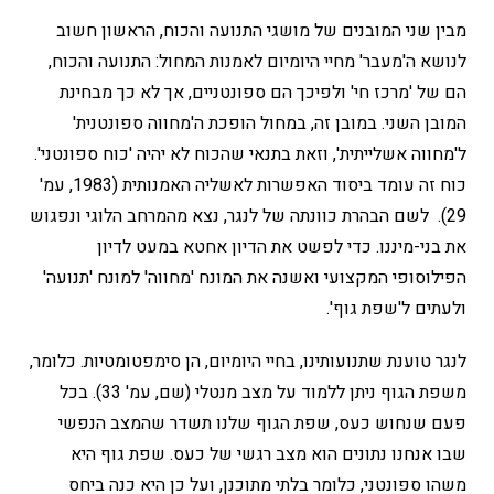
מבין שני המובנים של מושגי התנועה והכוח, הראשון חשוב
לנושא ה'מעבר' מחיי היומיום לאמנות המחול: התנועה והכוח,
הם של 'מרכז חי' ולפיכך הם ספונטניים, אך לא כך מבחינת
המובן השני. במובן זה, במחול הופכת ה'מחווה ספונטנית'
ל'מחווה אשלייתית', וזאת בתנאי שהכוח לא יהיה 'כוח ספונטני'.
כוח זה עומד ביסוד האפשרות לאשליה האמנותית (1983, עמ'
29). לשם הבהרת כוונתה של לנגר, נצא מהמרחב הלוגי ונפגוש
את בני-מיננו. כדי לפשט את הדיון אחטא במעט לדיון
הפילוסופי המקצועי ואשנה את המונח 'מחווה' למונח 'תנועה'
ולעתים ל'שפת גוף'.
לנגר טוענת שתנועותינו, בחיי היומיום, הן סימפטומטיות. כלומר,
משפת הגוף ניתן ללמוד על מצב מנטלי (שם, עמ' 33). בכל
פעם שנחוש כעס, שפת הגוף שלנו תשדר שהמצב הנפשי
שבו אנחנו נתונים הוא מצב רגשי של כעס. שפת גוף היא
משהו ספונטני, כלומר בלתי מתוכנן, ועל כן היא כנה ביחס