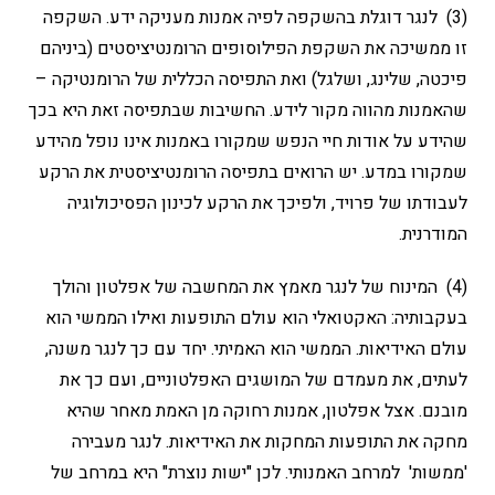
(3) לנגר דוגלת בהשקפה לפיה אמנות מעניקה ידע. השקפה
זו ממשיכה את השקפת הפילוסופים הרומנטיציסטים (ביניהם
פיכטה, שלינג, ושלגל) ואת התפיסה הכללית של הרומנטיקה –
שהאמנות מהווה מקור לידע. החשיבות שבתפיסה זאת היא בכך
שהידע על אודות חיי הנפש שמקורו באמנות אינו נופל מהידע
שמקורו במדע. יש הרואים בתפיסה הרומנטיציסטית את הרקע
לעבודתו של פרויד, ולפיכך את הרקע לכינון הפסיכולוגיה
המודרנית.
(4) המינוח של לנגר מאמץ את המחשבה של אפלטון והולך
בעקבותיה: האקטואלי הוא עולם התופעות ואילו הממשי הוא
עולם האידיאות. הממשי הוא האמיתי. יחד עם כך לנגר משנה,
לעתים, את מעמדם של המושגים האפלטוניים, ועם כך את
מובנם. אצל אפלטון, אמנות רחוקה מן האמת מאחר שהיא
מחקה את התופעות המחקות את האידיאות. לנגר מעבירה
'ממשות' למרחב האמנותי. לכן "ישות נוצרת" היא במרחב של