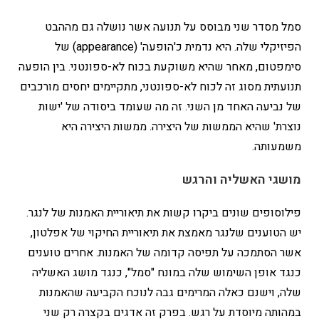
סמל מסדר שני מבוסס על תנועה אשר נושלה גם מההבט
הפיזיקלי שלה. היא נדמית כ'הופעה' (appearance) של
סימפטום, מאחר שהיא משוקעת בכוח לא-ספונטני. בין הופעה
תנועתית מסוג זה לכוח לא-ספונטני, מתקיימים יחסים מורכבים
של נביעה האחד מן השני. זה מה שעומד ביסודה של 'ישות
נוצרת' שהיא הממשות של היצירה. ממשות היצירה היא
משמעותה.
מושגי האשליה והרגש
פילוסופים שונים ביקרו קשות את תיאוריית האמנות של לנגר.
יש הטוענים שלנגר מאמצת את תיאוריית החיקוי של אפלטון,
אשר הסתמכה על תפיסה קדומה של האמנות. אחרים טוענים
כנגד אופן השימוש שלה במונח "סמל", כנגד מושג האשליה
שלה, וישנם כאלה המרימים גבה לנוכח הקביעה שהאמנות
במהותה מיוסדת על רגש. בפרק זה אדגים בקצרה רק שני