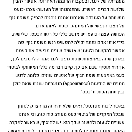
מעמדתה של לנגר, ובעקבות הדוגמה האחרונה, אפשר להבין
שלושה דברים: ראשית, שהתנהגותו של העושה-עצמו-כועס
מושתתת על העובדה שאנחנו אמנם נוהגים להסיק משפת גוף
על מצבו הנפשי של המתנהג. שנית, לאותו אדם,
העושה-עצמו-כועס, יש מושג כללי על רגש הכעס. שלישית,
בידי אותו אדם נתונה יכולת להפשיט רגש משפת גוף. פה
אפשר להקשות ולטעון שאנשים שונים מביעים את כעסם
באופן שונה באמצעות שפת גופם. לנגר אמורה להסכים לכך,
אך היא תוסיף שגם אם כך, קיים דבר מה כללי המשותף לביטויי
כעס באמצעות שפת הגוף של אנשים שונים. כלומר, לרגש
מסוים יש הופעות (appearance) תנועתיות שונות שאת כולן
נבין תחת הכותרת 'כעס'.
באשר ל'כוח ספונטני', ראינו שלא יהיה זה מן הצדק לטעון
שבכל המקרים של ביטויי כעס מעורב כוח כזה, וכי אנחנו
עשויים לטעות ולחשוב שכך הוא. יש להוסיף, שבאשר למקרה
האמור, אנחנו מוטעים לחשוב כך באופן מכוון. כלומר שמעשה