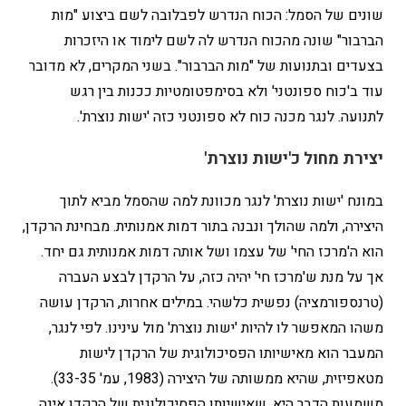
שונים של הסמל: הכוח הנדרש לפבלובה לשם ביצוע "מות
הברבור" שונה מהכוח הנדרש לה לשם לימוד או היזכרות
בצעדים ובתנועות של "מות הברבור". בשני המקרים, לא מדובר
עוד ב'כוח ספונטני' ולא בסימפטומטיות ככנות בין רגש
לתנועה. לנגר מכנה כוח לא ספונטני כזה 'ישות נוצרת'.
יצירת מחול כ'ישות נוצרת'
במונח 'ישות נוצרת' לנגר מכוונת למה שהסמל מביא לתוך
היצירה, ולמה שהולך ונבנה בתור דמות אמנותית. מבחינת הרקדן,
הוא ה'מרכז החי' של עצמו ושל אותה דמות אמנותית גם יחד.
אך על מנת ש'מרכז חי' יהיה כזה, על הרקדן לבצע העברה
(טרנספורמציה) נפשית כלשהי. במילים אחרות, הרקדן עושה
משהו המאפשר לו להיות 'ישות נוצרת' מול עינינו. לפי לנגר,
המעבר הוא מאישיותו הפסיכולוגית של הרקדן לישות
מטאפיזית, שהיא ממשותה של היצירה (1983, עמ' 33-35).
משמעות הדבר היא, שאישיותו הפסיכולוגית של הרקדן אינה