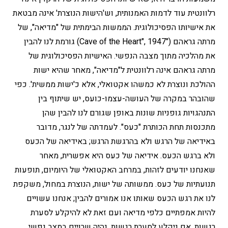
רלוונטית עוד לדמות האמנותית, וש'הישות הנוצרת' אינה מבטאת
את אישיותו הפסיכולוגית. הממשות הבימתית של "מדיאה", של
מרתה גראהם ("Cave of the Heart", 1947) גורמת לנו להבין
את מהלכיה מתוך מצבה הנפשי. האישיות הפסיכולוגית של
מרתה גראהם אינה רלוונטית ל"מדיאה", מאחר שהיא ישות
ההולכת ונוצרת לא כמשהו אקטואלי, אלא כ'ישות ממשית'. כפי
שהובהר במקרה של העושה-עצמו-כועס, יש שיתוף בין
התנהגויות גופניות שונות באופן שגורם לנו להבין שהן
מתכנסות תחת הכותרת "כעס". לעמדתה של לנגר, מדובר
באידיאה של הרגש ולא בהרגשת הרגש; באידיאה של הכעס
ולא ברגש הכעס. אידיאה של כעס היא אפשרית, מאחר
שאנחנו יודעים לזהות, במרחב האקטואלי של היומיום, תופעות
תנועתיות של כעס. ממשותה של ישות, הנוצרת במחול, משקפת
לנו את רגש הכעס שאותו אנו אמורים להבין; אנחנו עשויים
להיות אמפתיים כלפי מדיאה ועם זאת לא להיקלע לסערת
רגשות. אם ניקלע לסערת רגשות, נהיה שרויים במצב נפשי