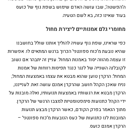
ה'הפשטה', שבו עושה האדם שימוש בשפת גוף של כועס
בעוד שאינו כזה, בא לשם הטעיה.
מחומרי גלם אמנותיים ליצירת מחול
כפי שראינו, שפת גוף עשויה להוליך אותנו שולל בחושבנו
שהיא נובעת מ'כוח ספונטני' הכרוך ברגש המתאים לו. אפשרות
זו עצמה מהווה יסוד באמנות המחול. עניין זה יתבהר אם נשוב
לקובלנה השנייה של לנגר כנגד תפיסות רווחות של אמנות
המחול: הרקדן טוען שהוא מבטא את עצמו באמצעות המחול;
נניח שאכן הקהל חושב שהרקדן אמנם עושה זאת. לענייננו,
הרקדן מבטא את רגשותיו באמצעות תנועותיו, ואלה מובנות על
ידי הקהל כתנועות סימפטומטיות למצבו הרגשי של הרקדן.
מתוך הנאמר בפרק הקודם, כאשר הרקדן מבצע תנועות
המובנות לנו כתנועות של כעס הנובעות מ'כוח ספונטני' –
הרקדן אמנם כועס.