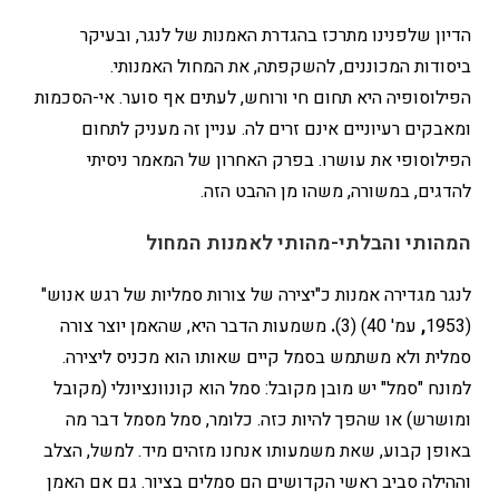
הדיון שלפנינו מתרכז בהגדרת האמנות של לנגר, ובעיקר
ביסודות המכוננים, להשקפתה, את המחול האמנותי.
הפילוסופיה היא תחום חי ורוחש, לעתים אף סוער. אי-הסכמות
ומאבקים רעיוניים אינם זרים לה. עניין זה מעניק לתחום
הפילוסופי את עושרו. בפרק האחרון של המאמר ניסיתי
להדגים, במשורה, משהו מן ההבט הזה.
המהותי והבלתי-מהותי לאמנות המחול
לנגר מגדירה אמנות כ"יצירה של צורות סמליות של רגש אנוש"
(1953
,
עמ' 40) (3)
.
משמעות הדבר היא, שהאמן יוצר צורה
סמלית ולא משתמש בסמל קיים שאותו הוא מכניס ליצירה.
למונח "סמל" יש מובן מקובל: סמל הוא קונוונציונלי (מקובל
ומושרש) או שהפך להיות כזה. כלומר, סמל מסמל דבר מה
באופן קבוע, שאת משמעותו אנחנו מזהים מיד. למשל, הצלב
וההילה סביב ראשי הקדושים הם סמלים בציור. גם אם האמן