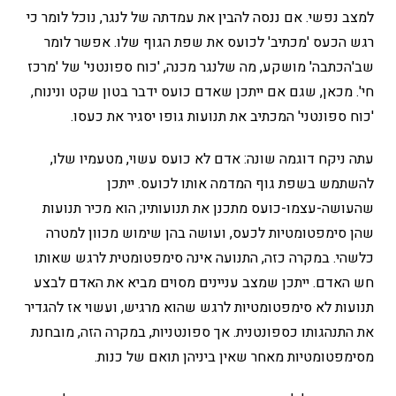
למצב נפשי. אם ננסה להבין את עמדתה של לנגר, נוכל לומר כי
רגש הכעס 'מכתיב' לכועס את שפת הגוף שלו. אפשר לומר
שב'הכתבה' מושקע, מה שלנגר מכנה, 'כוח ספונטני' של 'מרכז
חי'. מכאן, שגם אם ייתכן שאדם כועס ידבר בטון שקט ונינוח,
'כוח ספונטני' המכתיב את תנועות גופו יסגיר את כעסו.
עתה ניקח דוגמה שונה: אדם לא כועס עשוי, מטעמיו שלו,
להשתמש בשפת גוף המדמה אותו לכועס. ייתכן
שהעושה-עצמו-כועס מתכנן את תנועותיו; הוא מכיר תנועות
שהן סימפטומטיות לכעס, ועושה בהן שימוש מכוון למטרה
כלשהי. במקרה כזה, התנועה אינה סימפטומטית לרגש שאותו
חש האדם. ייתכן שמצב עניינים מסוים מביא את האדם לבצע
תנועות לא סימפטומטיות לרגש שהוא מרגיש, ועשוי אז להגדיר
את התנהגותו כספונטנית. אך ספונטניות, במקרה הזה, מובחנת
מסימפטומטיות מאחר שאין ביניהן תואם של כנות.