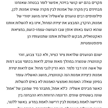
מקרים בהם יש קושי בזיהוי, אפשר לומר בבטחה שאנחנו
מבחינים בין מקרה של אמנות לבין מקרה שאינו אמנות. לכן,
פילוסופים רבים טוענים ש'אשליה' אינה מושג יסודי של
אמנות; הרקדן, המבצע את יצירת המחול, אינו בא להשלות אותנו
שהוא כועס באותו אופן שבו העושה-עצמו-כועס, במציאות
האקטואלית, מבקש להשלות אותנו שתנועותיו הן
סימפטומטיות.
ישנם הטוענים שלראות ציור כציור, ולא כבד צבוע, זוהי
קונוונציה שנוצרה במהלך מאות שנים; לראות בכתמי צבע דמות
של אשה זהו דבר נלמד. הוא הדין לגבי מחול. אם לראות יצירת
אמנות כיצירת אמנות הנה קונוונציה, מושג האשליה עומד
בסימן שאלה: האמנות ואמצעי האמנות לא באים להשלות.
כאשר מבינים אשליה כ'לא אמת', מתבהר מיד שמובן של 'אמת'
שונה בשטחים שונים. הדוגמה הרווחת היא ההבחנה בין
הדרישה לאמת באמנות לבין דרישה לאמת במדע. באשר ללנגר,