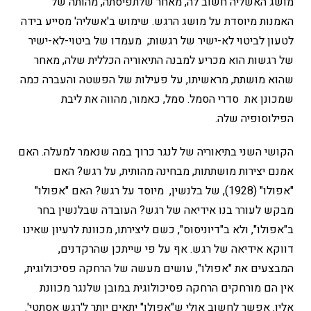
מושג האשליה חשוב לה, מאחר שלתפיסתה, מהותה של
האמנות מיוסדת על מושג הרגש. שימוש ב'אשליה' מסייע בידה
לטעון לביטוי לא-ישיר של רגשות; מעמדו של ביטוי-לא-ישיר
של רגשות הוא מכריע למבנה התיאוריה הכללית שלה, מאחר
שהוא מושתת, מראשיתו, על פעילות של הפשטה והעברה כמה
שמכונן את סדרי הסמל. סמל, כאמור, מהווה את ליבת
הפילוסופיה שלה.
הקושי השני בתיאוריה של לנגר כרוך במה שנאמר למעלה. האם
אמנם יצירות מושתתות, מבחינה מהותית, על רגש? האם
"אפולו" (1928), של בלנשין, מיוסד על רגש? האם "אפולו"
מבקש לעורר בנו אידיאה של רגש? העובדה שבלנשין בחר
ב"אפולו", ולא ב"דיוניסוס", כשם ליצירתו, מכוונת לרעיון שאינו
דווקא אידיאה של רגש. אף על פי שייתכן שהרקדנים,
המבצעים את "אפולו", עושים מעשה של הרחקה פסיכולוגית,
אין הם מורחקים הרחקה פסיכולוגית במובן שלנגר מכוונת
אליו. אפשר לחשוב אולי ש"אפולו" יתאים יותר ל'רגש אסתטי'.