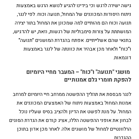
גישה ישירה לרגש וכי בידינו להגיע לנושא הרגש באמצעות
ניתוח היסודות המכוננים של המחול, תנועה וכוח. לפי לנגר,
תנועה וכוח הם מהותיים למה שמכונן את המחול בתור יצירה
המושתתת על צורות סימבוליות של רגשות, וזאת, יש להדגיש,
בתנאי שהם אשלייתיים. אפתח בהגדרת המושגים "תנועה"
ו"כוח" ולאחר מכן אבהיר את כוונתה של לנגר באמצעות
דוגמאות.
מושגי "תנועה" ו"כוח" – המעבר מחיי היומיום
להפקת חומרי גלם אמנותיים
לנגר מבססת את תהליך ההפשטה ממרחב חיי היומיום למרחב
אמנות המחול באמצעות ניתוח של האמצעים המכוננים את
המחול. על מנת לפשט את הדיון ולהציב בסיס שעליו נוכל
לבחון את אופני ההפשטה הללו, אציג קודם את הגדרת הסוגים
הרלוונטיים למחול של מושגים אלה. לאחר מכן אדון בתוכן
ההגדרות.