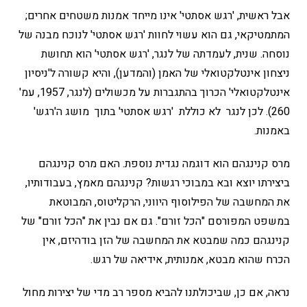
אבל ראשית, 'רגש אסתטי' אינו מייחד אמנות משטחים אחרים;
המתמטיקאי, גם הוא עשוי לחוות 'רגש אסתטי' לנוכח מבנה של
נוסחה. שנית, לעמדתה של לנגר, 'רגש אסתטי' הוא תחושת
ניצחון אינטלקטואלי של האמן (והמדען), והיא קשורה ל'ניסיון
אינטלקטואלי' הכרוך בהתגברות על מכשולים (לנגר, 1957, עמ'
260). לכן לנגר לא כוללת 'רגש אסתטי' בתוך מושג ה'רגש'
באמנות.
מרס קנינגהם הוא דוגמה נגדית נוספת. האם מרס קנינגהם
ביצירתו יוצא ובא במבוכי רגשות? קנינגהם מאמץ, בעבודותיו,
את המחשבה של הפילוסוף היווני, הרקליטוס, המבוטאת
במשפט המפורסם "הכל זורם". גם אם נבין את "הכל זורם" של
קנינגהם כמה שמבטא את המחשבה של הזן בודהיזם, אין
הכרח שהוא מבטא, אמנותית, אידיאה של רגש.
נראה, אם כן, שביכולתנו להביא מספר רב מדי של יצירות מחול