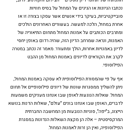
התפתחו שני תחומי דיון נוספים – הצילום והקולנוע. לרוב,
נכתבו הגיונות או הגיגים על המחול על בסיס חוויות
סובייקטיביות, בעיקר בידי אנשים אשר עסקו בצורה זו או
אחרת במחול, הלכה למעשה. בעשורים האחרונים הולכים
ומתרבים הכותבים על אמנות המחול מתחום התיאוריה של
האמנות, ונראה שמרחב הדיון הזה, שהיה רדום באופן יחסי
לדיון באמנויות אחרות, הולך ומתעורר. מאמר זה נכתב במטרה
לקרב את הקוראים לדיונים באמנות המחול מן ההבט
הפילוסופי.
אף על פי שהמסורת הפילוסופית לא עסקה באמנות המחול,
ניתן להשליך ממסגרות שונות של דיונים פילוסופיים אל תחום
המחול. שאלות הנוגעות לאופן שבו אנחנו מעניקים משמעות
לדברים, האופן שבו אנחנו בונים "עולם", שאלות הדנות בנושא
הייצוג, ב"יפה", סוגיות הנובעות מן המחשבה החברתית
המרקסיסטית – אלה הן מקצת השאלות הנדונות במסגרת
הפילוסופיה, ואין הן זרות לאמנות המחול.