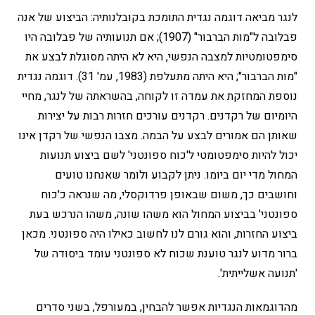
לנגר מביאה דוגמה נגדית התומכת בקובלנותיה: הביצוע של אנה
פבלובה ל"מות הברבור" (1907); אם תנועותיה של פבלובה היו
סימפטומטיות למצבה הנפשי, היא לא היתה מסוגלת לבצע את
"מות הברבור"; היא היתה מתעלפת (1983, עמ' 31). דוגמה נגדית
נוספת המחזקת את עמדה זו לקוחה, בהשראתה של לנגר, מחיי
היומיום של רקדנים. רקדנים עורכים חזרות רבות על יצירות
שאותן הם אמורים לבצע על הבמה. מצבו הנפשי של רקדן אינו
יכול להיות סימפטומטי ל'כוח ספונטני' לשם ביצוע תנועות
המחול מדי יום ביומו. ניתן לקבוע ולומר שאנחנו טועים
וחושבים כך, משום שבאופן פרדוקסלי, מה שנראה כ'כוח
ספונטני' בביצוע המחול הוא משהו שונה, משהו הנרכש בעת
ביצוע החזרות, והוא גורם לנו לחשוב כאילו היה ספונטני. מכאן
ברור מדוע לנגר טוענת שכוח לא ספונטני עומד ביסודה של
'תנועה אשלייתית'.
מהדוגמאות הנגדיות אפשר להבחין, במעורפל, בשני סדרים