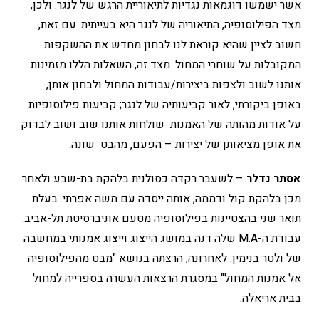
אשר ישמשו דוגמאות נגדיות לתיאוריית הרגש של לנגר. ולכן,
מצד הפילוסופיה, התיאוריה של לנגר היא בעייתית. עם זאת,
חשוב לציין שהיא קוראת לנו לבחון מחדש את ההשקפות
המקובלות על שוחרי המחול. מצד זה, השאלות הללו מזמינות
אותנו לשוב ולצפות ביצירות/עבודות המחול ולבחון אותן,
באופן ביקורתי, לאור קביעותיה של לנגר; קביעות פילוסופיות
על אודות מהותה של האמנות שולחות אותנו שוב ושוב לבדוק
את אופן מציאותן של יצירות – הפעם, מהבט שונה.
אסתר נדלר
– לשעבר רקדה כסולנית בלהקת בת-שבע ולאחר
מכן בלהקת קול ודממה, אותה ייסדה עם משה אפרתי. בעלת
תואר שני בהצטיינות בפילוסופיה מטעם אוניברסיטת תל-אביב.
עבודת ה-M.A שלה דנה במושג הייצוג וייצוג אמנותי במחשבה
של ולטר בנימין. לאחרונה, הרצתה בנושא "מבט מהפילוסופיה
אל אמנות המחול" במסגרת הרצאות העשרה בספרייה למחול
בבית אריאלה.