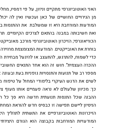
האני האוטוביוגרפי מתקיים וניזון, על פי דמסיו, מחל
מן הגירויים החושיים של כאן ועכשיו ואין לה יכו
המודעות המורחבת היא זו שמשלבת את ההתנסות במב
ואת חשיבותה במבנה בהתאם לצרכים הקיומיים. תהליך
הכוריאוגרפי; הזיכרון האוטוביוגרפי מורכב מאוביי
בוחרת את האובייקטים. המודעות המצומצמת מחזירה 
כדי לשמוח, להתרגש, להתעצב או להיגעל מבחירת הא
ההכרה העצמית". חוש זה הוא אחד התנאים החשובים 
מספר רב של תנועות והתנסויות גופניות בעת ובעונה 
לשים את הדגש העיקרי בלימודי המחול על טיפוח מ
כך: מכיוון שלעולם לא נראה פעמיים אותו מעוף צי
ההבנה שכל התנסות תנועתית חדשה היא סך כל האוב
הניסיון ליישם תפישה זו כבסיס חדש להוראת המחול 
הזיכרונות האוטוביוגרפיים את התשתית לתהליך הי
המודעויות המורחבות בקבוצה הוא הגורם היצירתי