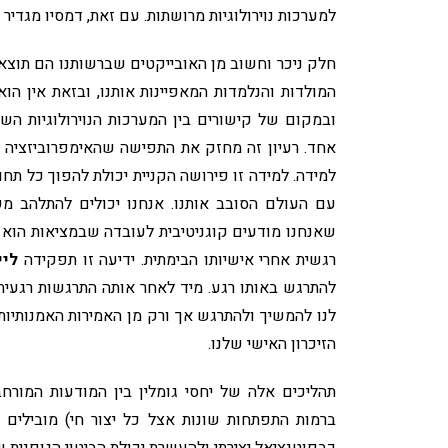
למערכות נוירולוגיות מרושתות. עם זאת, דמסיו מגדיר 
חלק ניכר וחשוב מן האובייקטים שברשותנו הם תוצאה 
המולדות והנלמדות המאפיינות אותנו, ובזאת אין הו
ובמקום של קישורים בין המערכות הנוירולוגיות הש
אחד. רעיון זה מחזק את התפישה שהאימפרוביזציה א
למידה. למידה זו פירושה הקניית יכולת להפוך כל תח
עם העולם הסובב אותנו. אנחנו יכולים להתלהב מ
שאנחנו מודעים קוגניטיבית לעובדה שבמציאות הוא א
רגשית אחרי אישיותו הבימתית. ידיעה זו תפקידה
ליי
להתרגש באותו רגע. מיד לאחר אותה התרגשות רגעית
לנו להמשיך ולהתרגש אך ורק מן האמירות האמנותיות
הזיכרון האישי שלנו.
תהליכים אלה של יחסי גומלין בין המודעות המור
ברמות התפתחות שונות אצל כל יצור חי) מובילים 
כבפוטנציאל יצירתי ולהעשרת יכולת הביטוי הגופנית 