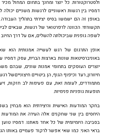
ולסטרוקטורות. כל יוצר ומחנך בתחום המחול מכיר
דמסיו בין רגשות ראשוניים לרגשות משניים יכולה ל
באופן זה הם ישמשו בסיס יצירתי בתהליך העבודה.
תקשורתי. הכוונה לרפרטואר של רגשות, שבאים לביט
לשפה גופנית שביכולתה להשלים, אם על דרך החיוב 
אופן התרגום של רגש לעשייה אמנותית הוא שאל
באוניברסיטאות שונות בארצות הברית, עסק דמסיו עם 
יוצרים העוסקים בתחומי אמנות שונים, שבהם משחק
חיוורון, רעד וכיפוף הגוף, הן ביטויים חיצונייםשל רג
מתמודדים, לעומת זאת, עם פעימות לב חזקות, זיע
תופעות גופניות פנימיות.
בחקר המודעות האישית והיצירתית הוא מבחין בשני
היחסים בין שני שחקנים אלה העירה את המודעות הא
בסביבה היומיומית של כל אחד מאתנו. דמסיו טוען
בראי האני. כמו שאי אפשר לרקוד פעמיים באותו הג