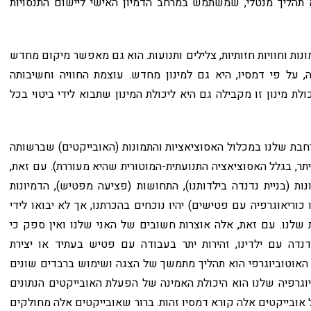
 תהליך מנטלי, שמשתמש במרחב הדמיון האישי ליישום התנסויות
נות וחוויות חזותיות, צלילים ותנועות. הוא גם מאפשר מיקום מחדש
, על פי דמסיו, היא גם למינון מחדש. עוצמת החוויה וחשיבותה
ת מינון זו מקבילה גם היא ליכולת המינון שתבוא לידי ביטוי בכל
חבת שלנו במכלול האסוציאציות והתמונות (האובייקטים) שברשותה
ר, בגלל האסוציאציה התנועתית-המוטורית שהיא מעוררת). עם זאת,
נות (בניית נדנדה בילדותנו), התחושות (פציעה מפטיש), הדמיונות
 כוריאוגרפיה עם פטישים) יהיו נוכחים בהכרתנו, אך לא יבואו לידי
ת שלנו. עם זאת, אלה אוצרות חשובים של האני שלנו ואין ספק כי
דנדה עם ילדינו, זהירות יתר בעבודה עם פטיש בעתיד או יצירת
י האוטוביוגרפי הוא תהליך מתמשך של הצגה ושימוש ברבדים שונים
יוגרפיה שלנו הוא היכולת האמינה של הפעלת האובייקטים הנתונים
אובייקטים אלה קורא דמסיו זהות. ברור שאובייקטים אלה מחולקים