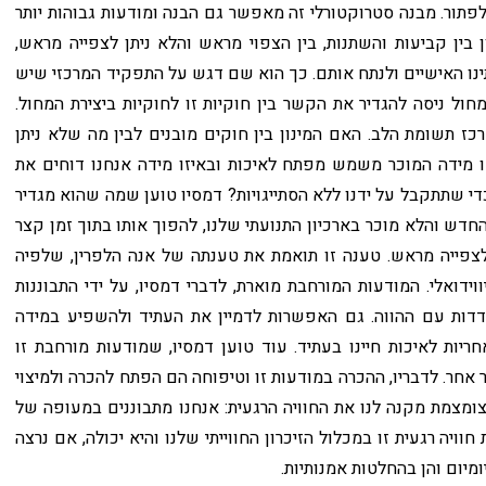
לפתור. מבנה סטרוקטורלי זה מאפשר גם הבנה ומודעות גבוהות יותר
 בין קביעות והשתנות, בין הצפוי מראש והלא ניתן לצפייה מראש,
תינו האישיים ולנתח אותם. כך הוא שם דגש על התפקיד המרכזי שיש
ול ניסה להגדיר את הקשר בין חוקיות זו לחוקיות ביצירת המחול.
ז תשומת הלב. האם המינון בין חוקים מובנים לבין מה שלא ניתן
 מידה המוכר משמש מפתח לאיכות ובאיזו מידה אנחנו דוחים את
י שתתקבל על ידנו ללא הסתייגויות? דמסיו טוען שמה שהוא מגדיר
חדש והלא מוכר בארכיון התנועתי שלנו, להפוך אותו בתוך זמן קצר
 לצפייה מראש. טענה זו תואמת את טענתה של אנה הלפרין, שלפיה
וידואלי. המודעות המורחבת מוארת, לדברי דמסיו, על ידי התבוננות
דדות עם ההווה. גם האפשרות לדמיין את העתיד ולהשפיע במידה
יות לאיכות חיינו בעתיד. עוד טוען דמסיו, שמודעות מורחבת זו
 אחר. לדבריו, ההכרה במודעות זו וטיפוחה הם הפתח להכרה ולמיצוי
מצומצמת מקנה לנו את החוויה הרגעית: אנחנו מתבוננים במעופה של
יה רגעית זו במכלול הזיכרון החווייתי שלנו והיא יכולה, אם נרצה
ומיום והן בהחלטות אמנותיות.