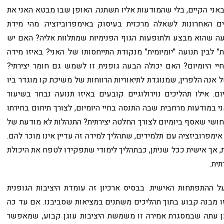
באני הקיים, בלי שהמודעות אליו תשתנה. האופן שבו מבטא האני את
האחרונות לשאלה מרכזית בעיסוק באימפרוביזציה: מהי מידת
נועה שהוא מבצע ולתופעות הגוף הפנימיות שמתלוות אליה? האם יש
" לבין תנועה "יומיומית" מנקודת התייחסותו של האני? באיזו מידה
י היומיום? האם יכולה הבעה גופנית זו לשמש גם חומר יצירתי?
 אנה הלפרין, שמנוגדת לתיאוריות הרווחות של משיכת קו מוגדר ביו
ם. אילו תהליכים נוירולוגיים קובעים באיזו תנועה נבחר בשיעור
י במודעות מרחבית שבה התנסה בחיי היומיום, לצורך תיחום בחירתו
חושי שאסף ביומיום לצורך החלטה יצירתית? התנהלות לא מודעת של
ימפרוביזציה עם תלמידים, שתהליך למידה זה עדיין אינו מוכר להם.
, אך אישית ככל שניתן, כבתהליך לימודי שתפקידו לטפח את היכולת
תית.
על ההתפתחות האישית. בבסיס ארכיון זה עומדת היציבות הגופנית
זו מבנה קבוע בתוך תהליכים משתנים במציאות שסביבנו. אם עד כה
ען עתה שבמסגרת אמירה זו משמשת היציבות עוגן קבוע, שמאפשר