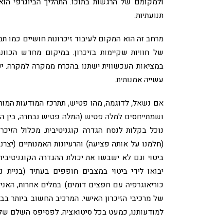
ולמקומם של הרגשות בתוכו. התהליך הביוגרפי הוא
תנועתיות.
מרחב זה הוא המקום לעיבוד זיכרונות חושיים כמו תמו
של חוויות שקיימות בזיכרון. במיקום מחדש הכוונה
במציאות העכשווית ישתנו בהכרח ממקרה למקרה. יכול
עשייה אמנותית.
אם נשאל, לדוגמה, מהו פטיש, תתרכז המודעות המור
ושמתייחסים למלה פטיש (המלה פטיש נבחרה, בין הית
נוכל בקלות לנסח הגדרה קוגניטיבית. מכלול הזיכרו
(חלמנו על אותה פציעה) והרעיונות האמנותיים (יצרנו
ביטוי וגם לא ישבשו את יכולת ההגדרה הקוגניטיבי
יבואו לידי ביטוי במצבים חופפים בעתיד (בניית נ
כוריאוגרפיה עם חפצים דומים). במלים אחרות, האנ
של מרכיבי הזיכרון האישי. המרכיב החשוב ביותר בב
למודעותנו, כמעט בכל סיטואציה. לפסיפס השלם של 