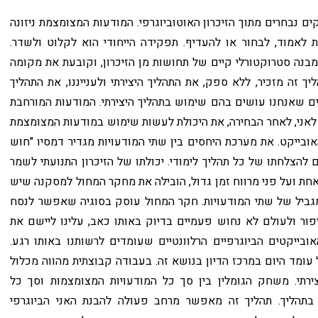
קים נבחרים מתוך הזיכרון האוטוביוגרפי. המודעות המצומצמת ניזונה
לת לאמוד, לבחור או להעדיף. תפקידה הייחודי הוא לקלוט ולשדר.
נה סטרוקטורלי קיים של תחושות מן הזיכרון, וקובעת את מקומה
 זה מזכיר, ללא ספק, את התהליך היצירתי ולענייננו, את התהליך
קטים שאנחנו עושים בהם שימוש בתהליך היצירתי. המודעות המורחבת
לאני, לאחר הבחירה, את היכולת לעשות שימוש במודעות המצומצמת
ובייקט. את מערכת היחסים בין שתי המודעויות מגדיר דמסיו "חוש
להצלחתו של כל תהליך לימודי. יכולתו של הזיכרון התנועתי לשמר
אחת ועל פני מרווח זמן גדול, הובילה את מחקר המחול למסקנה שיש
גביל של שתי המודעויות. חקר המחול עוסק בסוגיה שאפשר לנסח
פור ולעולם לא נחוש פעמיים בדיוק באותו כאב, עלינו ליישם את
ייקטים הביוגרפיים הרלוונטיים שעומדים לרשותנו באותו רגע.
עומד היום במרכז הדיון בנושא זה. בעבודה קבוצתית מהווה מכלול
צירתי. משחק הגומלין בין סך כל המודעויות המצומצמות וסך כל
 בתהליך. תהליך זה מאפשר מרחב פעולה להבנת האני הביוגרפי