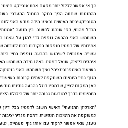
כך אי אפשר לכלול יותר מפעם אחת אובייקט חיצוני 
ההתנסות שחווה הפך בחקר המחול המערבי בשנים 
הסובייקטיביות האישית ובאיזו מידה מודע האני לת
הבדל מהותי, כפי שנהוג לחשוב, בין תנועה "אמנותית
משתמש האני בהבעה גופנית כדי להגן על עצמו בחי
אמירותיו של דמסיו חופפות בנקודות רבות לתורתה של
עשייה אמנותית לשימוש בהבעה גופנית בחיי היומיו
אימפרוביזציה, שואל דמסיו. באיזו מידה משתמש האנ
בשיעור האימפרוביזציה? ואיך משתמש האני בניסיוןה
הגוף בחיי היומיום משתקפת לעתים קרובות בשיעורי א
כאן המקום לציין, שדמסיו דוגל בהבעה גופנית מודעת
היומיומית בדרך למודעות גבוהה יותר של היכולת היציר
"הארכיון התנועתי" האישי חשוב לדמסיו בכל דיון 
כמשקפת את היציבות הנפשית. דמסיו מגדיר יציבות 
טענו, שאי אפשר לרקוד עם אותו גוף פעמיים, נט