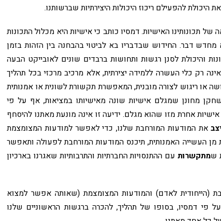
את היכולת להפעילם ריכוז היכולות היצירתיות שברשותנו.
של תכונותינו האישיות. דמסיו כותב כי אישיות היא מכלול התכונות
א מחדש דבר. החידוש שבדבריו בא לביטוי בהבחנה בין הזהות בזמן
ונות והיכולת לסנן רגשות ותחושות ברבדים שונים לאובייקט הבעה
ינה רק כלי העשרה ללמידה יצירתית, אלא מרכיב מרכזי בכל תהליך
ושה או ריגוש לצורה מובנית, המאפשרת תקשורת לשונית או אמנותית
שחקן מחונן שמגלם אישיות שונה מאישיותו במציאות, אף על פי
ישיות אחרת מזו שהוא מגלם. ידיעה זו אינה מונעת מאתנו להיסחף
צב
את המודעות המורחבת שלנו, כדי לאפשר למודעות המצומצמת
 מן העשייה האמנותית, תיכנס המודעות המורחבת לפעולה ותאפשר
 ש
מתקשרות
עם ההתנסויות החברתיות והתרבותיות שאגרנו בארכיון
חבת (הייחודית לאדם) והמודעות המצומצמת (שאותה אפשר למצוא
על פי דמסיו, בסופו של תהליך, להכרה ברגשות הראשוניים שלנו
של כל אחד מאתנו.