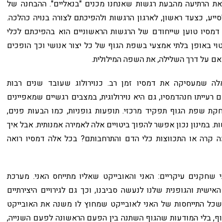
 את הרתיעה מהבעת רגשות שאנחנו מכנים "בנאליים". ההבחנה של
סייע, כצעד ראשון, לארגון הרגשות ולהפיכתם לצורה בנויה כהלכה.
 דמסיו טוען שייחודם של הרגשות הראשוניים הוא בהפיכתם לכלי
וי באופן בלתי אמצעי בשפת הגוף של כל יצור אנושי וכך הופכים
אם על דרך השלילה, את השפה המילולית.
ה שמעסיקה את דמסיו זמן רב. כנוירולוג שעובד שנים רבות
רעייתו חנהדמסיו, גם היא נוירולוגית, במצבים רגשיים שמאפיינים
ת שפת הגוף תפקיד מרכזי. תופעות גופניות, כמו הבעות פנים,
שות. במינון נכון אפשר להפוך ביטויים אלה לאמירה אמנותית. אבל איך
ה קרה או התכווצות כלי הדם והתרחבותם? בכל אלה דמסיו רואה
 שחקנים עיקריים: האני והאובייקט שאליו מתייחס האני. מערכת
ישית והגופנית שלנו לנעשה סביבנו, וכך גם לגירויים היצירתיים
 שכל התייחסות של האני לאובייקט שמחוץ לו משנה את האובייקט
וף, בלי המודעות שהגוף השתנה בין הפעם הראשונה לפעם השנייה,