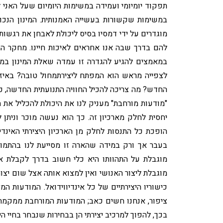
תפקוד יומיומי ועמידה במשימות היומיום שעל האני 
במשימות שקשורות בעשייה האמנותית. המינון הנכון
מוגדרים על ידי דמסיו בסיס ליכולת לאבחן את רגשו
להם בדרך שבה אנו אחראים לאיכות חיינו. מחקר המח
במאמצים להגיע להגדרה זו עמדה שאלת המינון במרכ
לצפייה מראש הוא המפתח ליצירתמחול טובה? באיזו
החדש? מה צריכה להכיל החוויה התנועתית החדשה, כד
"מודעות מורחבת" מעניק לנו את היכולת להכליל את ה
יחסית לחלק מארכיון זה. כך הוא נעשה מוכר וניתן
הופכת כל התנסות לחלק מן הארכיון היצירתי האינדיו
בעבר אך ורק במידה שהארה זו מסייעת לנו בהתמו
מוגבלת על התהוותו היא כלי חשוב בדרך לקבלת אחר
מוגבלת ליצור האנושי ואין למצוא אותה אצל שום יצור
כישוריו היצירתיים של כל אינדיווידואל. המודעות ה
ציפור, אנחנו חשים כאב; המודעות המורחבת ממקמת חוו
בכך, להפוך למרכיב יצירתי הן בבחירות שנבחר בחיי הי