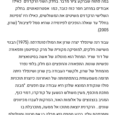
במה פתוח שברקע ציור מדבר. בחלק השני הרקדנים כאילו
אבודים במרחב חסר כוח כובד, כמו אסטרונאוטים. בחלק
השלישי הרקדנים משיטים את המשולשים, כאילו היו 'ספינות
בחלל' עד שאלה הופכים לפירמידה שהיא סמל ליציבות" (שרון,
2005).
עבור רנה שינפלד יצרה שרון את הסולו
מונודרמה
(1975) הבנוי
משישה חלקים, למוסיקה מקורית של מרק קופיטמן ותפאורה
של דוד שריר. המחול הוא מונולוג של אשה בסיטואציות
נפשיות שונות. התפאורה והחפצים הם חלק בלתי נפרד
מהמחול של שרון, ולקשרי העבודה בין שרון ושינפלד היתה
תרומה משמעותית בהתפתחותה של האחרונה כיוצרת תוכניות
סולו שנקודת המוצא שלהן היא עבודה עם חפצים. "מבנה
מתכת מוכסף, מעין משולש הנשען על קודקדו, דמוי כנף,
המגיב בנצנוצים על אלומות האור, הנזרקות לעברו מכיוונים
שונים… הרקדנית יוצאת מתוכו אל מסעה, מתכרבלת בו
ומתרפקת עליו. ברגע מסוים היא מכלה בו את חרונה ומטלטלת