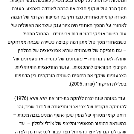
המעלות זיכרונות. לכל קטע צבע משלו, כשבעת צבעי הקשת…
מסך מבד טול שקוף חוצה את הבמה לאורכה באמצע. בעזרת
תאורה קדמית ואחורית נוצר חיץ בין המישור הקדמי של הבמה
לאחורי. על המסך האחורי היה ציור ענק שיצר את האשליה של
עוד מישור אופקי דמוי שדות צבעוניים… המחול מתחיל
כשמאחורי מסך טול מתקדמת קבוצה כשיירה שבאה ממרחקים
– עם מוסיקה של פעמונים שהיא אסוציאציה של המלחין
שעלה לארץ מרוסיה – פעמונים של כנסייה או פעמונים של
הקיבוץ הקוראים להתכנסות… עושר הווריאציות הוויזואליות
הצבעוניות שיקף את היחסים השונים הנרקמים בין הדמויות
בעלילת הריקוד" (שרון, 2005).
עוד באותה שנה יצרה ללהקת בת-דור את
הוא והיא
(1976)
למוסיקה מקורית של צבי אבני ותפאורה של דוד שריר; זהו
דואט קומי מטורף של מעין שען-אשף המניע בובה מכנית –
בהשראת ההומור הסאטירי והליצני של צ'רלי צ'פלין – עד
שהגולם קם על יוצרו. המחול נוצר עבור ז'נט אורדמן ולצדה