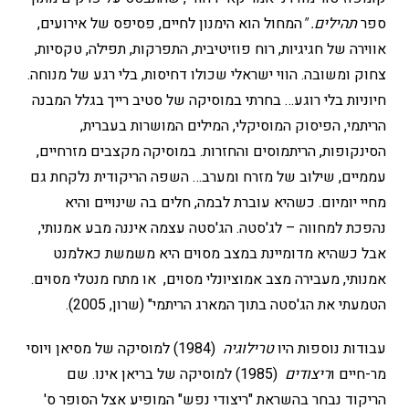
ספר
תהילים
. "
המחול הוא הימנון לחיים, פסיפס של אירועים,
אווירה של חגיגיות, רוח פוזיטיבית, התפרקות, תפילה, טקסיות,
צחוק ומשובה. הווי ישראלי שכולו דחיסות, בלי רגע של מנוחה.
חיוניות בלי רוגע… בחרתי במוסיקה של סטיב רייך בגלל המבנה
הריתמי, הפיסוק המוסיקלי, המילים המושרות בעברית,
הסינקופות, הריתמוסים והחזרות. במוסיקה מקצבים מזרחיים,
עממיים, שילוב של מזרח ומערב… השפה הריקודית נלקחת גם
מחיי יומיום. כשהיא עוברת לבמה, חלים בה שינויים והיא
נהפכת למחווה – לג'סטה. הג'סטה עצמה איננה מבע אמנותי,
אבל כשהיא מדומיינת במצב מסוים היא משמשת כאלמנט
אמנותי, מעבירה מצב אמוציונלי מסוים, או מתח מנטלי מסוים.
הטמעתי את הג'סטה בתוך המארג הריתמי" (שרון, 2005).
עבודות נוספות היו
טרילוגיה
(1984) למוסיקה של מסיאן ויוסי
מר-חיים ו
ריצודים
(1985) למוסיקה של בריאן אינו. שם
הריקוד נבחר בהשראת "ריצודי נפש" המופיע אצל הסופר ס'