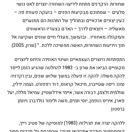
שחורות. הרקדנים מתחת ליריעה השחורה יוצרים לאט גושי
סלעים – שמתוכם מבקיעות הפנים – בזעקה פעורת פה –
כעין יצורים ארכאיים ובתהליך של התהוות הם מתנערים
מאשליה – ויוצאים לדרך – האדם בצעדיו הראשונים
והמקהלה מאחוריו… ובהמשך, מעגלי חיים שונים ושקיעה אל
תוך היריעות השחורות, האשה ממשיכה ללכת…" (שרון, 2005).
התפתחות היוצרים העצמאיים ושינוי האווירה והיחס ליוצרים
מקומיים הביאו את שרון ב- 1983 להחלטה שהגיע הזמן לייסד
להקה משלה. להקה זו פעלה במשך שלוש שנים, ובין רקדניה
נמנו: ריסה שטייברג, מיכאל קראוס, דוד רפפורט, נעמה ידלין,
שולמית זלצמן, דבורה אשר, איימי אידלשטיין, עמיאל מללה, יעל
פארן, איריס הופמן, יוסי תמים, משה ולימור גולדברג ויונתן
ברסטון.
ללהקה יצרה את
תהילות
(1983) למוסיקה של סטיב רייך,
קומפוזיטור מודרני אמריקאי ויהודי, שהתבסס על פרקים מתוך