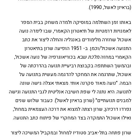
(בראיון לאשל, 1990).
באותו זמן השתלמה במוסיקה ולמדה משחק בבית הספר
לאמנויות דרמטיות של תיאטרון הקאמרי, שבו לימדה נועה
אשכול שחזרה מלימודים באנגליה והחלה ליצור את כתב
התנועה אשכול/וכמן. ב- 1951 הופיעה שרון בתיאטרון
הקאמרי במחזה
מלכת שבא
בכוריאוגרפיה של נועה אשכול,
ובהמשך השתתפה בקבוצת רביעיית תנועה בהדרכתה של
אשכול, שתרגמה את המחקר להדגמה מעשית בתנועה על
הבמה. "נועה מאוד סקרנה אותי. מצאתי אצלה גישה שונה
לתנועה. היא נתנה לי שפת חשיבה אנליטית לגבי התנועה וגישה
למבנים תנועתיים" (שרון בראיון לאשל). כעבור שלוש שנים
נפרדו דרכיהן; שרון רצתה למצוא את דרכה העצמאית במחול,
ואילו אשכול התמקדה בצד המחקרי של פיתוח כתב התנועה.
שרון פתחה בתל-אביב סטודיו למחול ובמקביל המשיכה ליצור