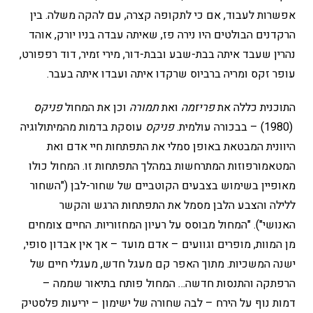
אפשרות לעבוד, אם כי לתקופה קצרה, עם להקה משלה. בין
הרקדנים הבולטים היו נירה פז, שאיתה עבדה בניו יורק, אוהד
נהרין שעבד איתה בבת-שבע ובבת-דור, מירי זמיר, דוד רפפורט,
עופר זקס ומריה ברביוס שרקדו איתה ועבדו איתה בעבר.
התוכנית כללה את
פריזמה
ואת
תמורה
וכן את המחול
פניקס
(1980) – בבכורה עולמית.
פניקס
עוסקת בדמות מהמיתולוגיה
היוונית המבטאת באופן סמלי את התפתחות חיי אדם ואת
המטאמורפוזות המתרחשות במהלך התפתחות זו. המחול כולו
מאופיין בשימוש בצבעים הקוטביים של שחור-לבן ("השחור
ללילה והצבע הלבן מסמל את התפתחות הרגש והקשר
האנושי"). "המחול מבוסס על רעיון המחזוריות. החיים צומחים
מן המוות, מופרים וגוועים – אדם מועד – אך אין אבדון סופי,
ישנה המשכיות. מתוך האפר קם מעגל חדש, מעגלי חיים של
הרפתקה והתנסות חדשה… המחול פותח בתיאור שממה –
דמות נוף על הירח – לבה שחורה של ישימון – יריעות פלסטיק