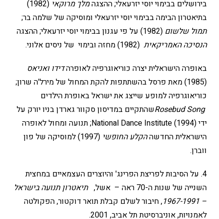
בירושלים בבימוי יוסי יזרעאלי; ההצגה
מלך מרוקאי
(1982)
בתיאטרון הבימה בבימוי יוסי יזרעאלי ומוסיקה של שלמה בר;
תמול שלשום
(1982) על פי עגנון בבימוי יוסי יזרעאלי; ההצגה
הנסיכה האמריקאית
(1982) מחזה ובימוי של ניסים אלוני.
באופרה הישראלית יצרה כוריאוגרפיה לאופרה
דידו ואניאס
(1985) מאת פרסל בהשתתפות להקת המחול של מירל'ה שרון;
כוריאוגרפיה למופע שייצג את ישראל באופרת הילדים
Rosebud Song
שהתקיים במדיסון סקוור גארדן בניו יורק על
ידי National Dance Institute (1994); תנועה ומחול לאופרה
הישראלית החדשה
הקלע החופשי
(1997) למוסיקה של פון
ווברן.
4. על הסיבות לפריצת הפרינג' והיוצרים העצמאיים במחצית
השנייה של שנות ה-70 ראה – אשל,
תיאטרון תנועה בישראל
–
1967-1991
, חיבור לשלם קבלת תואר דוקטור, הפקולטה
לאמנויות, אוניברסיטת תל אביב, 2001.