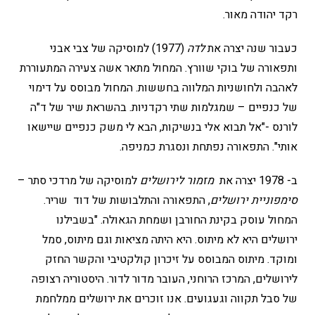
רקד יהודה מאור.
כעבור שנה יצרה את
לדה
(1977) למוסיקה של צבי אבני
ותפאורה של בוקי שוורץ. המחול מתאר אשה צעירה המתעוררת
לאהבה ולחושניות המלווה בחששות. המחול מבוסס על דימוי
של כנפיים – שמגלמות שתי רקדניות. בהשראת שיר של ד"ה
לורנס -"אל תבוא אלי בנשיקות, הבא לי משק כנפיים שיישאו
אותי". התפאורה נפתחת ונסגרת כמניפה.
ב- 1978 יצרה את
מזמור לירושלים
למוסיקה של מרדכי סתר –
סימפוניית ירושלים
, התפאורה והתלבושות של דוד שריר.
המחול עוסק בקינת החורבן ושמחת הגאולה. "בשבילנו
ירושלים היא לא מיתוס. היא היתה מציאות וגם מיתוס, סמל
ומוקד. מיתוס המבוסס על זיכרון קולקטיבי והקשר החזק
לירושלים, המרכז הרוחני, העובר מדור לדור. היסטוריה רצופה
של סבל תקווה וגעגועים. אנו זוכרים את ירושלים ממלחמת