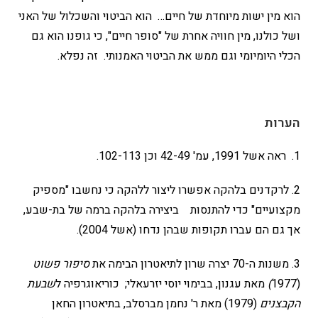
הוא מין ישות מיוחדת של חיים… הוא הביטוי והשכלול של האני
ושל כולנו, מין חוויה אחרת של "סופר חיים", כי גופנו הוא גם
הכלי היומיומי וגם ממש את הביטוי האמנותי. זה נפלא.
הערות
1. ראה אשל 1991, עמ' 42-49 וכן 102-113.
2. לרקדנים בלהקה אפשרו ליצור ללהקה כי נחשבו "מספיק
מקצועיים" כדי להתנסות ביצירה בלהקה ברמה של בת-שבע,
אך גם הם עברו תקופות שבהן נדחו (אשל 2004).
3. משנות ה-70 יצרה שרון לתיאטרון הבימה את
סיפור פשוט
(1977
)
מאת עגנון, בבימוי יוסי יזרעאלי; כוריאוגרפיה ל
שבעת
הקבצנים
(1979) מאת ר' נחמן מברסלב, בתיאטרון החאן