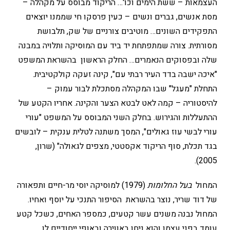
העצמאות – ששת הימים וכו'… הריקוד מבוסס על מקהלה –
מסת אנשים, גברים ונשים – כעין פרסקו חי שממנו יוצאים
התפקידים השונים… מוטיבים צורניים של שק, תלבושת
מסורתית. צורה שמתפתחת יד ביד עם המוסיקה ותלויה במבנה
שלה ובפסוקים הנאמרים… החלק הראשון בהשראת המשפט
"איכה ישבה בדד העיר רבתי עם", קינה זעקה קולקטיבית.
התחלת "מעגל" שבו המקהלה מסתכלת לבור עמוק –
להיסטוריה – קמה לאט לבטא הצער והקינה. אחריו הקטע של
ההתעללות והגירוש. בחלק השני המבוסס על המשפט "עורי
עורי לבשי עוז גאולים", המסך משתנה לטלית ענקית – לובשים
בגד תכלת, סוף הריקוד אקסטטי, מצפים לגאולה" (שרון,
2005).
המחול
בעל החלומות
(1979) למוסיקה יוסי מר-חיים ותפאורה
של דוד שריר, נוצר בהשראת הסיפור התנכי על יוסף ואחיו.
המחול נבנה משנים עשר קטעים, כמספר האחים, כשכל קטע
עומד בפני עצמו והוא ניחן באווירה ובאופי ייחודיים לו,