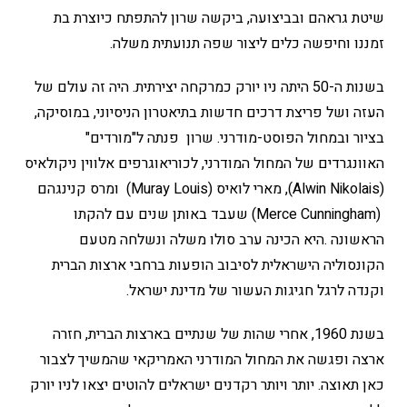
שיטת גראהם ובביצועה, ביקשה שרון להתפתח כיוצרת בת
זמננו וחיפשה כלים ליצור שפה תנועתית משלה.
בשנות ה-50 היתה ניו יורק כמרקחה יצירתית. היה זה עולם של
העזה ושל פריצת דרכים חדשות בתיאטרון הניסיוני, במוסיקה,
בציור ובמחול הפוסט-מודרני. שרון פנתה ל"מורדים"
האוונגרדים של המחול המודרני, לכוריאוגרפים אלווין ניקולאיס
(Alwin Nikolais), מארי לואיס (Muray Louis) ומרס קנינגהם
(Merce Cunningham) שעבד באותן שנים עם להקתו
הראשונה .היא הכינה ערב סולו משלה ונשלחה מטעם
הקונסוליה הישראלית לסיבוב הופעות ברחבי ארצות הברית
וקנדה לרגל חגיגות העשור של מדינת ישראל.
בשנת 1960, אחרי שהות של שנתיים בארצות הברית, חזרה
ארצה ופגשה את המחול המודרני האמריקאי שהמשיך לצבור
כאן תאוצה. יותר ויותר רקדנים ישראלים להוטים יצאו לניו יורק