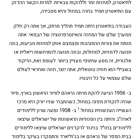
לתיאטרון, למחזות זמר וללהקות צבאיות. למרות הקשר ההדוק
עם התיאטרון תמיד בחרה במחול והיא מסבירה,
העבודה בתיאטרון היתה תמיד תהליך מרתק, אך אתה רק חלק
ממערך שלם של המחזה והאינטרפרטציה של הבמאי. אתה
מנתח את צורות ההתנהגות ומצמצם אותן למחוות מביעות, בונה
תנועה לדמויות, למחולות, ובונה תנועה להתרחשות ריאלית או
אלגורית, זה מסע שיתופי מעניין ביותר. לעומת זאת, הריקוד
בשבילי הוא חוויה טוטאלית, אתה יוצר, חווה ואחראי לעולם
שלם עצמאי על כל היבטיו.
ב- 1956 הגיעה להקת מרתה גראהם לסיור הראשון בארץ, סיור
שהיה לנקודת מפנה במחול, כשהתברר שניו יורק היא מרכז
1
העשייה העכשווית במחול.
ב- 1958 נסעה שרון ללימודים
לארה"ב והיתה בין הסנוניות הראשונות של ישראלים שיצאו
ללימודים בחו"ל. בניגוד לרקדנים ישראלים שיצאו ללימודים
בבית הספר של גראהם או בג'וליארד והתמקדו בעיקר בלימוד