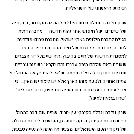
מקובלות אז בארץ. היא משתייכת לדור הצעירים של תקופת
הגיבוש הראשוני של הישראליות.
שרון נולדה בתחילת שנות ה-30 של המאה הקודמת, בתקופה
של שינויים ושל חיפוש אחר זהות חדשה – מחברה דתית
בגולה לחברה חילונית בארץ ישראל, מחברה טרום-מודרנית
לחברה מודרנית, ממסגרת של חיים מסורתית בעיר ובכפר
למסגרות חדשות של חיים בקיבוץ. היא שייכת לדור הצברים,
ששפת האם שלהם היתה עברית והם נקראו בשמות עבריים
ותנכיים. שרון גדלה על התפיסה ש"אין להעתיק את המחול של
עמים אחרים ולטעת אותו בארץ אלא יש ליצור יש מאין… כי
אם לא ניצור בעצמנו תרבות ושפה תנועתית, נהיה מוגבלים"
(שרון בראיון לאשל).
שרון נולדה וגדלה בקיבוץ עין-חרוד, שהיה שם דבר במחול
בזכות חברת הקיבוץ רבקה שטורמן, הנחשבת ליוצרת הגדולה
של ריקודי העם הישראליים. מצעירותה היתה לה נטייה טבעית