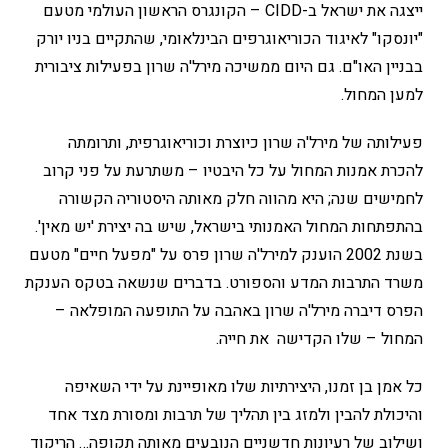
ייצגה את ישראל ב-CIDD – הקונגרס הראשון העולמי מטעם
"יונסקו" לאיגוד הכוריאוגרפים הבינלאומי, שהתקיים בניו יורק
בבניין האו"ם. גם היום ממשיכה מירל'ה שרון בפעילות ציבורית
למען המחול.
פעילותה של מירל'ה שרון כיוצרת וכוריאוגרפית, ותרומתה
להכרת אמנות המחול על כל היבטיו – משתרעת על פני קרוב
לחמישים שנה; היא מהווה חלק מאותה היסטוריה הקשורה
בהתפתחות המחול האמנותי בישראל, שיש בה יצירת 'יש מאין'.
בשנת 2002 הוענק למירל'ה שרון פרס על "מפעל חיים" מטעם
משרד התרבות המדע והספורט. בדברים שנשאה בטקס הענקת
הפרס דיברה מירל'ה שרון באהבה על התופעה המופלאה –
המחול – שלו הקדישה את חייה.
כל אמן בן זמנו, היצירתיות שלו מאופיינת על ידי השאיפה
והיכולת להבין ולמזג בין תהליך של תרבות ומסורת מצד אחד
ושילוב של רעיונות חדשניים הנובעים מאותה תקופה… הריקוד