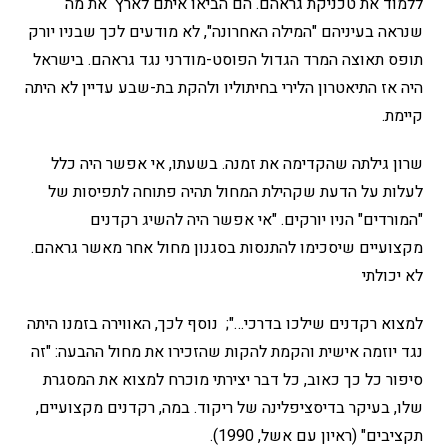
ללמוד את טכניקת גראהם. הם הביאו איתם לארץ את מה
שנראה בעיניהם "המילה האחרונה", לא מודעים לכך שבניו יורק
תופס תאוצה המרד הגדול הפוסט-מודרני נגד גראהם. בישראל
היה אז התיאטרון הלירי בחיתוליו ולהקת בת-שבע עדיין לא היתה
קיימת.
שרון גילתה שהקדימה את זמנה. בשעתו, אי אפשר היה כלל
לעלות על הדעת שקהילת המחול תהיה פתוחה לתפיסות של
"המורדים" הניו יורקים. "אי אפשר היה להשיג רקדנים
מקצועיים שיסכימו להתנסות בסגנון מחול אחר מאשר גראהם.
לא יכולתי
למצוא רקדנים שילכו בדרכי…"; נוסף לכך, האווירה בזמנו היתה
נגד יוזמה אישית והקמת להקות שהזכירו את מחול ההבעה: "זה
סיפור כל כך כאוב, כל דבר יצירתי מוכרח למצוא את המסגרת
שלו, בעיקר בדיסציפלינה של ריקוד. במה, רקדנים מקצועיים,
תקציבים" (ראיון עם אשל, 1990).