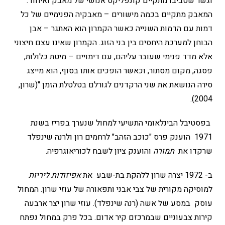
וגשר שסביבו מתקיים קונפליקט אנושי של מאבק ואיחוד.
המאבק מתקיים בכמה מישורים – מאבקיה הפנימיים של כל
דמות עם הדמות השנייה כאשר הקמרון הוא האתגר – אבן
הבוחן למערכת היחסים בין בני הזוג. הקמרון שאינו עצם חיצוני
אלא מדד פנימי שעובר עליהם, עם דימויים – מיטת כלולות,
פסגה, מקום מסתור, וכאשר הופכים אותו בסוף, הוא מייצג
סירה הנושאת את שני הרקדנים לגורלם בטלטלת הזמן "(שרון,
2004).
בפסטיבל הבינלאומי התשיעי למחול שנערך בפריז בשנת
1971 הוענק פרס "כוכב הזהב" לרחמים רון ולרנה שינפלד
שרקדו את
תמורה
והוענק ציון לשבח לכוריאוגרפיה.
ב- 1972 יצרה שרון ללהקת בת-שבע את
אפיזודות ליריות
למוסיקה מקורית של צבי אבני ותפאורה של עוזי שרון. המחול
עוסק במסע של אשה (רנה שינפלד). עוזי שרון יצר ארבעה
קירות צבעוניים שבמרכזם קיר אדום. בכל פרק במחול נפתח