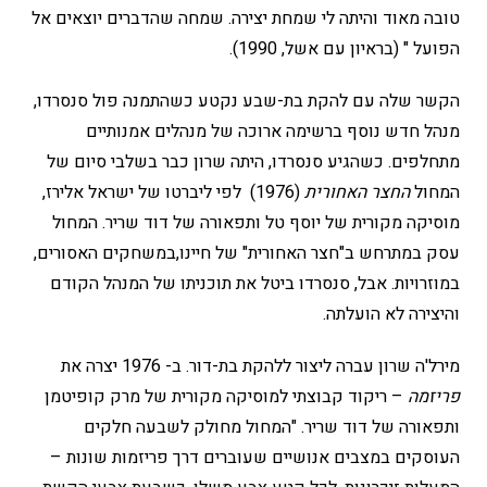
טובה מאוד והיתה לי שמחת יצירה. שמחה שהדברים יוצאים אל
הפועל " (בראיון עם אשל, 1990).
הקשר שלה עם להקת בת-שבע נקטע כשהתמנה פול סנסרדו,
מנהל חדש נוסף ברשימה ארוכה של מנהלים אמנותיים
מתחלפים. כשהגיע סנסרדו, היתה שרון כבר בשלבי סיום של
המחול
החצר האחורית
(1976) לפי ליברטו של ישראל אלירז,
מוסיקה מקורית של יוסף טל ותפאורה של דוד שריר. המחול
עסק במתרחש ב"חצר האחורית" של חיינו,במשחקים האסורים,
במוזרויות. אבל, סנסרדו ביטל את תוכניתו של המנהל הקודם
והיצירה לא הועלתה.
מירל'ה שרון עברה ליצור ללהקת בת-דור. ב- 1976 יצרה את
פריזמה
– ריקוד קבוצתי למוסיקה מקורית של מרק קופיטמן
ותפאורה של דוד שריר. "המחול מחולק לשבעה חלקים
העוסקים במצבים אנושיים שעוברים דרך פריזמות שונות –