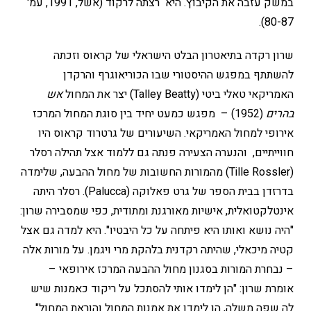
במשק עזבה את הקיבוץ. היא רצתה לרקוד (אשל, 1991, עמ'
80-87).
שרון רקדה בתיאטרון הבלט הישראלי של קראוס וזכתה
להשתתף במפגש ההיסטורי שבו הכוריאוגרף והרקדן
האמריקאי טאלי ביטי (Talley Beatty) יצר את המחול
אש
בהרים
(1952) – מפגש כמעט יחיד בין סוגת המחול המרכז
אירופי למחול האמריקאי. השיעורים של גרטרוד קראוס היו
חווייתיים, והנערה הצעירה פנתה גם ללמוד אצל תהילה רסלר
(Tille Rossler) מהמורות החשובות של מחול ההבעה, שלימדה
בדרזדן בבית הספר של גרט פאלוקה (Palucca). רסלר היתה
אינטלקטואלית, אישיות מאורגנת ומתודית, כפי שמסבירה שרון:
"היה נושא ואותו היא פיתחה על כל היבטיו". היא למדה גם אצל
קטיה מיכאלי, שהיתה רקדנית בלהקת מרי ויגמן. על מורות אלה
– נבחרת המורות בסגנון מחול ההבעה המרכז אירופאי –
אומרת שרון: "הן לימדו אותי להסתכל על ריקוד כאמנות שיש
לה שפה משלה, הן לימדו את אמנות המחול והוראת המחול"