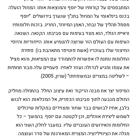
המתבססים על קורותיו של יוסף והמוצאות אותו. המחול הועלה
בכנס בינלאומי על המחול בתנ"ך שנערך בירושלים. "יוסף
מסמל תהליך של נבחר, האמן המיוחד, החריג. בזכות חלומותיו
וראיית הנולד, הוא מצוי בעימות עם סביבתו. הקנאה. השנאה.
העימות עם העולם הזר שרוצה להטמיע אותו. הייחודיות והיופי
החיצוני שלו בעוכריו (אשת פוטיפר מתאהבת בו). פתירת
החלומות נותנת לו אפשרות להתמודד עם המציאות, והוא מציל
את עצמו ומגיע לגדולה ועוזר לאחיו. פעמיים עלה מבור תחתיות
– לשליטה במצרים ובמשפחתו" (שרון, 2005).
הסיפור יצר את מבנה הריקוד ואת עיצוב החלל. בהתחלה מחליק
החולם מגבעה לתוך סביבתו הכפרית, אל המכלאות. הוא לבוש
בלבן, אחיו לבושים בבד שחור ומצוידים במקלות שיכולים
לשמש ליצירת אוהלים, וכן לקטטה עם יוסף. בהמשך – כל
החלומות והאירועים העוברים עליו. במעבר לחלק השני הוא
מגלה את הציוויליזציה המצרית המאורגנת של סדר ועוצמה.