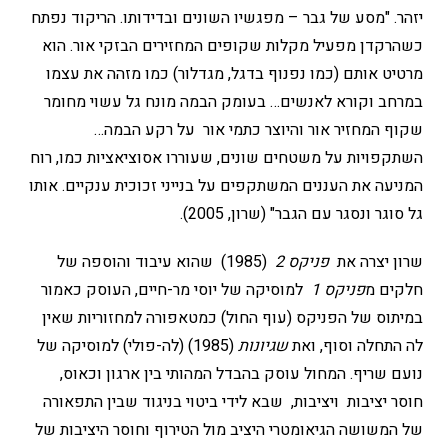
יזהר. "מסע של גבר – מפגשיו השונים ובדידותו. הריקוד נפתח
כשהרקדן מפעיל מקלות שקופים המחזירים הבזקי אור. הוא
מרטיט אותם (כמו נפנוף בדגל, מגדלור) כמו מזהה את עצמו
במרחב וקורא לאנשים… בעומק הבמה מונח גל עשוי מחומר
שקוף המחזיר אור והיוצר כתמי אור על רקע הבמה…
השתקפויות על משטחים שונים, שעוררו אסוציאציות כמו, רוח
המניעה את העננים המשתקפים על בנייני זכוכית ענקיים. אותו
גל סוגר ונסגר עם הגבר" (שרון, 2005).
שרון יצרה את
פניקס 2
(1985) שהוא עיבוד והוספה של
חלקים מ
פניקס 1
למוסיקה של יוסי מר-חיים, העוסק כאמור
במיתוס של הפניקס (עוף החול) כמטאפורה למחזוריות שאין
לה התחלה וסוף, ואת
שגיונות
(1985) (לה-פולי) למוסיקה של
נועם שריף. המחול עוסק בהבדל המהותי בין ארגון וכאוס,
חוסר יציבות ויציבות, שבא לידי ביטוי בניגוד שבין התפאורה
של המשושה הגיאומטרי היציב מול הטירוף וחוסר היציבות של