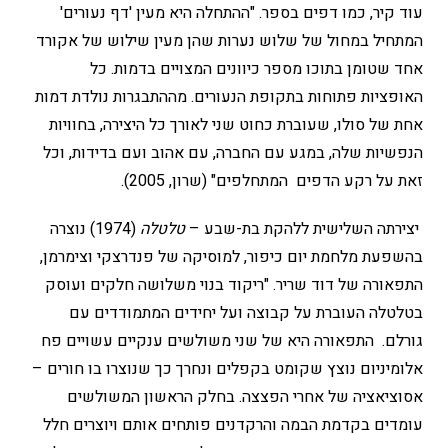
עוד קיר, כמו דפים בספר. "ההתחלה היא מעין 'דף נעורים'
המתחיל במחול של שלוש נערות שהן מעין שילוש של אקורד
אחד שטומן בתוכו מספר כיוונים המצויים בדמות. כל
האופציות פתוחות בתקופת הנעורים. מההתבגרות נולדת דמות
אחת של סולו, שעוברת כחוט שני לאורך כל היצירה, בחוויות
הנפשיות שלה, במגע עם החברה, עם אהוב ועם בדידות, וכל
זאת על רקע הדפים המתחלפים" (שרון, 2005).
יצירתה השלישית ללהקת בת-שבע –
טלטלה
(1974) נוצרה
בהשפעת מלחמת יום כיפור, למוסיקה של פנדרצקי וצימרמן,
התפאורה של דוד שריר. "ריקוד בנוי משלושה חלקים ועוסק
בטלטלה העוברת על קבוצה ועל יחידים המתמודדים עם
גורלם. התפאורה היא של שני משולשים ענקיים עשויים פח
אלומיניום נוצץ שקומט בקפלים ונחרך כך שנוצרו בו חורים –
אסוציאציה של אחרי הפצצה. בחלק הראשון המשולשים
עומדים בקדמת הבמה והרקדנים פותחים אותם ויוצרים חלל