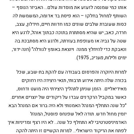
אותו כמי שמנסה לזעזע את מוסדות עולם… האביזר הנוסף –
השותף למחול בחלקו – הוא פיסת בד אדומה, המשמשת לה
כסות שעוברת שלבים שונים כמו חדוות חיים, חידלון, עצב,
חרדה, כאב; יש שהיא מסתתרת בתוכה כבתוך אוהל, לרגע היא
שטה על גביה או מעופפת בעזרתה, ולרגע היא מסתבכת בה
ונאבקת כדי להיחלץ ממנה ויוצאת באומץ לגורלה" (חנה ידור,
ימים ולילות,
מעריב,
1975).
למרות היוקרה והפרסום בעבודה עם להקת בת-שבע, שכל
בכורה שלה היתה אירוע תרבותי, תנאי היצירה היו רחוקים
מאידיאליים. הזמן שניתן לתהליך היצירתי היה מועט ודחוס,
כאשר במקביל הרקדנים עבדו על ריקודים של יוצרים אחרים.
"כל שנה התחלף המנהל האמנותי ולא היה ברור אם המנהל הבא
יזמין מחול חדש. תודה לאל שפנחס פוסטל, המנהל
האדמיניסטרטיבי לא התחלף כל שנה… לא היו רצף ומדיניות איך
לפתח את הריקוד הישראלי… למרות הקשיים זו היתה להקה