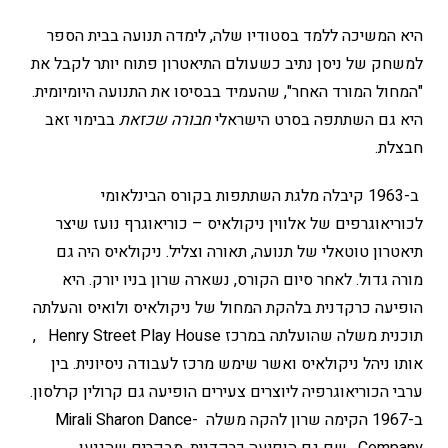
היא המשיכה ללמד בסטודיו שלה, לימדה תנועה בבית הספר
למשחק של ניסן נתיב כשעולם התיאטרון פתוח יותר לקבל את
"המחול המורד האחר", שהעמיד בבסיסו את התנועה היומיומית.
היא גם השתתפה בסרט הישראלי
חבורה שכזאת
בבימוי זאב
חבצלת.
ב-1963 קיבלה מלגת השתתפות בקורס הבינלאומי
לכוריאוגרפים של אלווין ניקולאיס – כוריאוגרף נועז שיצר
תיאטרון טוטאלי של תנועה, תאורה וצליל. ניקולאיס היה גם
מורה גדול. לאחר סיום הקורס, נשארה שרון בניו יורק. היא
הופיעה כרקדנית בלהקת המחול של ניקולאיס ולואיס והעלתה
תוכנית משלה שהועלתה במרכז Henry Street Play House ,
אותו ניהל ניקולאיס ואשר שימש מרכז לעבודה ניסיונית. בין
ערבי הכוריאוגרפיה ליוצרים צעירים הופיעה גם קרולין קרלסון.
ב-1967 הקימה שרון להקה משלה -Mirali Sharon Dance