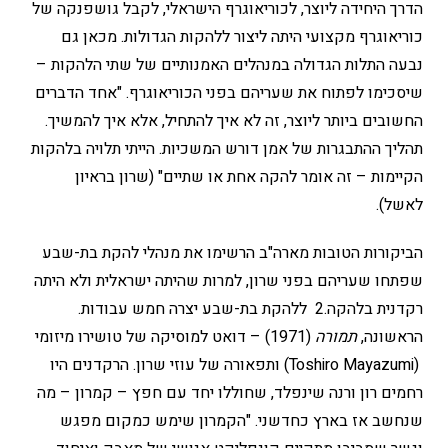
הדרך היחידה ליוצר, לכוריאוגרף הישראלי, לקבל גושפנקה של
כוריאוגרף מקצועי היתה ליצור ללהקות הגדולות. מכאן גם
נבעה התלות הגדולה במנהלים האמנותיים של שתי הלהקות –
שיסכימו לפתוח את שעריהם בפני הכוריאוגרף. "אחד הדברים
החשובים ביותר ליוצר, זה לא איך להתחיל, אלא איך להמשיך.
תהליך ההתבגרות של אמן דורש המשכיות. הייתי תלויה בלהקות
הקיימות – זה אומר להקה אחת או שתיים" (שרון בראיון
לאשל).
הביקורות הטובות מארה"ב הרשימו את מנהלי להקת בת-שבע
שפתחו שעריהם בפני שרון, למרות שהיתה ישראלית ולא היתה
רקדנית בלהקה.2 ללהקת בת-שבע יצרה חמש עבודות.
הראשונה,
תמורה
(1971) – דואט למוסיקה של טושירו מיזומי
(Toshiro Mayazumi) ותפאורה של עוזי שרון. הרקדנים היו
רחמים רון ורנה שינפלד, שחוללו יחד עם חפץ – קמרון – מה
שנחשב אז בארץ כחדשני. "הקמרון שימש כמקום מפגש