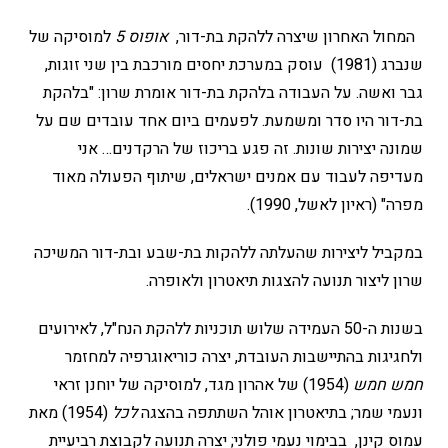
המחול האחרון שיצרה ללהקת בת-דור,
אופוס 5
למוסיקה של
שנברג (1981) עוסק במערכת יחסים מורכבת בין שני זוגות,
גבר ואשה. על העבודה בלהקת בת-דור אומרת שרון: "בלהקת
בת-דור היו סדר ומשמעת. לפעמים ביום אחד עובדים שם על
שמונה יצירות שונות. זה פגע בריכוז של הרקדנים… אני
מעדיפה לעבוד עם אמנים ישראלים, שיתוף הפעולה מאוד
מפרה" (ראיון לאשל, 1990).
במקביל ליצירות שהעלתה ללהקות בת-שבע ובת-דור המשיכה
שרון ליצור תנועה להצגות תיאטרון ולאופרה.
בשנות ה-50 העמידה שלוש תוכניות ללהקת הנח"ל, לאירועים
ולחגיגות בהתיישבות העובדת, יצרה כוריאוגרפיה למחזמר
חמש חמש
(1954) של אהרון מגד, למוסיקה של יוחנן זראי
ונעמי שמר; בתיאטרון אוהל השתתפה בהצגה
לכל
(1954) מאת
עמוס קינן, בבימוי נעמי פולני; יצרה תנועה לקבוצת רביעיית