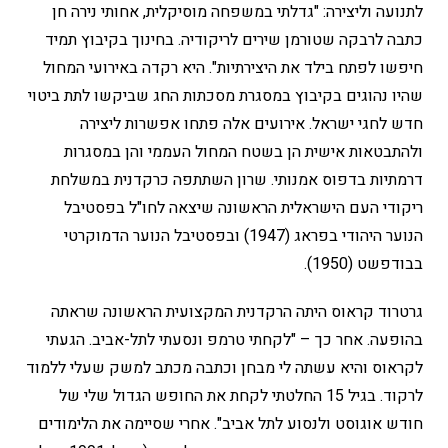
לתנועה וליצירה: "גדלתי במשפחה מוסיקלית, אחותי נירה חן
כתבה לרבקה שטורמן שירים לריקודיה. בחינוך בקיבוץ תמיד
חיפשו לפתח בילד את היצירתיות". היא רקדה באירועי המחול
שהיו נהוגים בקיבוץ במסגרת מסכתות החג שביקשו לתת ביטוי
חדש לחגי ישראל. אירועים אלה פתחו אפשרות ליצירה
ולהתבטאות אישית הן בשטח המחול העממי והן במסגרות
דרמתיות בדפוס אמנותי. שרון השתתפה כרקדנית במשלחת
ריקודי העם הישראלית הראשונה שיצאה לחו"ל בפסטיבל
הנוער היהודי בפראג (1947) ובפסטיבל הנוער הדמוקרטי
בבודפשט (1950).
גרטרוד קראוס היתה הרקדנית המקצועית הראשונה שראתה
בהופעה. אחר כך – "לקחתי טרמפ ונסעתי לתל-אביב. הגעתי
לקראוס והיא עשתה לי מבחן וכתבה מכתב למשק שעלי ללמוד
לרקוד. בגיל 15 החלטתי לקחת את החופש הגדול שלי של
חודש אוגוסט ולנסוע לתל אביב". אחרי שסיימה את הלימודים