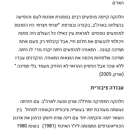
האדם.
הלהקה קיימה מופעים רבים במסגרת אמנות לעם והופיעה
בהצלחה בארה"ב, בקנדה ובצרפת. "יצרתי ויצרתי. היו הזמנות
למופעים נוספים. למראית עין כאילו כל העולם היה פתוח
ויכולתי להגשים את חלום חיי, אבל קיבלתי רק פעם אחת
תמיכה קטנה… התאורה למופעים היתה יקרה מדי. לו היתה
תמיכה שלפחות מכסה את הוצאות התאורה. הרקדנים עבדו
ללא שכר אבל הניסיון ההרואי לא החזיק מעמד בלי תמיכה "
(שרון, 2005).
עבודה ציבורית
הלהקה התפרקה ומירל'ה שרון נסעה לארה"ב. עם חזרתה
נעשתה מעורבת יותר בעשייה ציבורית הקשורה למחול. בין
השאר יזמה והקימה יחד עם רינה שרת ויונתן כרמון את ארגון
הכוריאוגרפים ונתמנתה ליו"ר האיגוד (1981). בשנת 1980