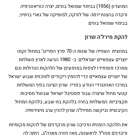
המועדון (1956) בבימוי שמואל בונים; יצרה כוריאוגרפיה
ורקדה בהצגת
ירמה
של לורקה, למוסיקה של גארי ברתיני,
בבימוי שמואל בונים.
להקת מירל'ה שרון
במחצית השנייה של שנות ה-70 פרץ הפרינג' במחול וקמו
יוצרים עצמאיים ישראלים. ב- 1980 הגיעה לארץ משלחת
ממרכז פומפידו לצפות במופעים של הלהקות הגדולות וגם
של יוצרים עצמאיים כדי להזמין ריקודים לתוכנית שבוע ישראל
במרכז האוונגרדי הנודע בפריז. שרון הציגה בפני המשלחת
קטעי מחול שיצרה עבור פסטיבל ישראל שבוטל מסיבות
תקציביות. המשלחת בחרה בלהקת בת-שבע, בלהקת המחול
הקיבוצית וביקשה ממירל'ה שרון להכין ערב מיצירותיה.
את הלהקה הזמנית הרכיבה שרון מרקדנים של להקות מקומיות
ורקדנים מחו"ל. לראשונה, מאז חזרה מארה"ב, היתה לה