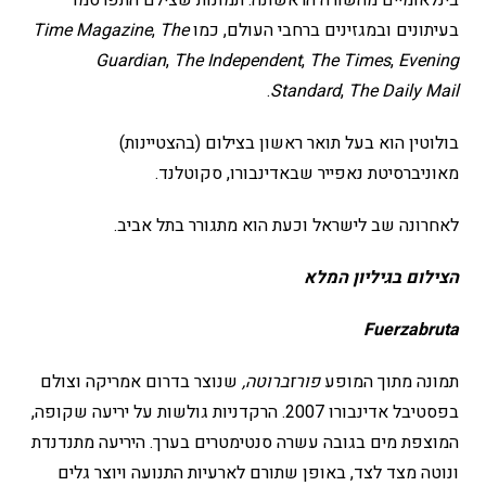
בינלאומיים מהשורה הראשונה. תמונות שצילם התפרסמו
בעיתונים ובמגזינים ברחבי העולם, כמו
The
,
Time Magazine
Guardian
,
The Independent
,
The Times
,
Evening
.
Standard
,
The Daily Mail
בולוטין הוא בעל תואר ראשון בצילום (בהצטיינות)
מאוניברסיטת נאפייר שבאדינבורו, סקוטלנד.
לאחרונה שב לישראל וכעת הוא מתגורר בתל אביב.
הצילום בגיליון המלא
Fuerzabruta
תמונה מתוך המופע
פורזברוטה,
שנוצר בדרום אמריקה וצולם
בפסטיבל אדינבורו 2007. הרקדניות גולשות על יריעה שקופה,
המוצפת מים בגובה עשרה סנטימטרים בערך. היריעה מתנדנדת
ונוטה מצד לצד, באופן שתורם לארעיות התנועה ויוצר גלים