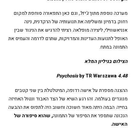
מערכה נוספת מתוך
ג'יזל
, וגם כאן התפאורה סוחפת למקום
רחוק בדמיון ומשלימה את תנועותיה של הרקדנית, נינה
אנניאשווילי, ליצירה מופלאה. רציתי להדגיש את הניגוד שבין
האופל לתנועות העדינות והמדויקות, שתרם לדרמה והעמיס את
התמונה במתח.
הצילום בגיליון המלא
by TR Warszawa
4.48 Psychosis
ההצגה מספרת על אישה רדופה, המיטלטלת בין שני קטבים
מנוגדים בעולמה. זהו רגע השיא של הצד האבוד ונטול האחיזה
בחייה. הבמה היתה מאוד חשוכה וחשוב היה לתפוס את ההבעה
הנכונה שתספר את הסיפור של התמונה
, שהוא סיפורה של
האישה.