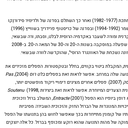
קומנין, שנולד במוסקבה ב-1961, למד שם עבודה במתכת (1982-1977) ואחר כך השתלם בסדנה של ולדימיר סידורנֶקו
במוסקבה (1991-1987), בסדנה של אורי חופי בעין שמר (1994-1992) ובסדנה של כריסטוף פרידריך בשווייץ (1996).
דנית ומורה לשעבר באקדמיה הרוסית לבלט, וסבתו, ורה שבשאי,
שהיתה כוריאוגרפית ומייסדת "המעבדה לריקוד יהודי" שפעלה במוסקבה בשנות ה-20 וה-30 של המאה ה-20. ב-2008
זונה נשכחת של האוונגרד הרוסי", שהוקדשה לוורה שבשאי.
ת, המקבלת ביטוי בקווים, בחלל ובטקסטורות. הפסלים מזכירים את
תנועה שלה במרחב. אפשר לראות זאת בפסלים
בלט רוס
(2004),
Pas
ק
(2007). פסלים אחרים מציגים דימויי ריקוד מופשטים יותר,
נית הצעדים המיוחדת. אפשר לראות זאת ביצירות
(1998,
Soutenu
Entracte
(2001), המשלב ברזל וזכוכית
יכויות המנוגדות של הברזל החזק והזכוכית השבירה: מסיביות
רותיו של קומנין מתייחדות בכך שאפשר לחוש בהן בתנועתו של הפסל
וקה של מהות התנועה שהוא רוקע ומכופף בברזל. כל אלה יוצקים