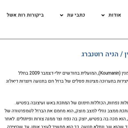
אודות
כתבי עת
ביקורות רות אשל
 / הניה רוטנברג
היא תערוכה של הפסל אנדריי קומנין (Koumanin), המועלית בחודשים יולי-דצמבר 2009 בחלל
צירות בתערוכה מציגות פסלים של ברזל חם בתנועה ויוצרות דיאלוג
ולות נפחות, הכוללות חימום של המתכת באש ועיצובה בפטיש.
תכת ממצב נוזלי למצב מוצק, הוא מחמם את הברזל לטמפרטורה של
ה, הוא מכה בה בפטיש, יוצק בה נפח וצר ממנה צורות ופיתולים. לאחר
ד שהוא שב ונמלא תנועה. כך הוא ממשיך לעצב אותו, עד שהיצירה