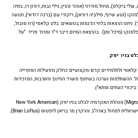
לי ביקלס), מחול מודרני (אוהד נהרין, גילי נבות, דורון רז, בתיה
נקו (נטע שיזף, סילביה דוראן), ריקודי עם (ברכה דודאי), תנועה
קר). ניתנו הרצאות בלווי הדגמות בנושאים: בלט קלאסי (רוז סובול,
פלמנקו (מיכל נתן). בהרצאת הסיום דיבר ד"ר נמרוד פריד "על
ט בניו יורק
 קלאסי ולתלמידים קדם-מקצועיים כחלק מפעילות הספרייה
. ההשתלמות נערכה בשיתוף משרד החינוך והתרבות, המזכירות
ביכורי העתים ומתא"ן.
את ההשתלמויות העבירו הגב' מניון פורמן (Mignon Furman) מנהלת האקדמיה לבלט בניו יורק (New York American