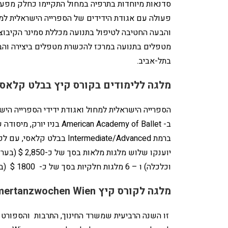
סדנאות מיוחדות בתרפיה במחול התקיימו כחלק מפעיל
פעולה עם אגודת הידידים של הספרייה הישראלית למחו
והבעה החטיבה לטיפול בתנועה מכללת סמינר הקיבוצ
מטפלים בתנועה במרכז להכשרת מטפלים ביצירה והב
בתל-אביב.
מלגה ללימודים בקורס קיץ בבלט קלאסי
הספרייה הישראלית למחול ואגודת ידידי הספרייה הי
ברמת ntermediate/Advanced
וכלכלה) ו – 6 מלגות חלקיות בסך של כ- 1800 $ (בערך של כ- 8,100 ש"ח) תמורת הקורס.
מלגה לקורס קיץ Internationale Sommertanzwochen Wien
זו השנה הרביעית שמשרד החינוך, התרבות והספורט 