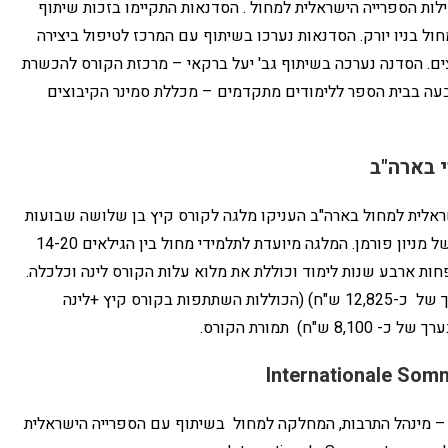
ות הספרייה הישראלית למחול . הסדנאות התקיימו בזכות שיתוף
ל בניו יורק. הסדנאות נערכו בשיתוף עם המרכז לטיפול ביצירה
ים. הסדנה נערכה בשיתוף גב' יעל ברקאי – מרכזת הקורס להכשרת
עה בבית הספר ללימודים מתקדמים – מכללת סמינר הקיבוצים
 בארה"ב
שראלית למחול בארה"ב העניקו מלגה לקורס קיץ בן שלושה שבועות
ב- American Academy of Ballet בניו יורק, מיסודה של מניון פורמן. המלגה מיועדת לתלמידי מחול בין הגילאים 14-20
I בבלט קלאסי, עם לפחות ארבע שנות לימוד וכוללת את מלוא עלות הקורס לינה וכלכלה.
יוענקו שלוש מלגות מלאות בסך של כ-2,850 $ (בערך של כ-12,825 ש"ח) (הכוללות השתתפות בקורס קיץ +לינה
– מינהל התרבות, המחלקה למחול בשיתוף עם הספרייה הישראלית