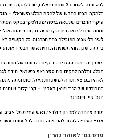
לראשונה, לאחר 37 שנות פעילות, יש ל
עיקרי הדברים שנשאה ברטה ימפולסקי בטקס הפתיחה: 
ומתרגשים למראה בית מקדש זה. מקום שיהווה אולפנ
לעיר תל-אביב המובילה בחיי התרבות. כל הקשיים לא ע
בית זה, שכן, זוהי תשתית הכרחית אשר תבטיח את המ
הבלט וחלמה להקים בית ספר ראוי בישראל. תודה לגב'
לא היו בנמצא. תודה למשפחת מייזל, שתרומתה ניתנה
המבורכת של הגב' ויויאן דאפין – קרן קלור, שוחרת 
הגב' קיי ויינברגר.
תודה מיוחדת למר רון חולדאי, ראש עיריית תל-אביב,
אגפי העירייה לעזור להגשימה. תודה לכל אותם אשר ליו
פרס בסי לאוהד נהרין