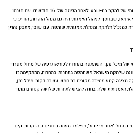
אוהד נהרין יחזור בינואר הקרוב לתפקיד המנהל האמנותי של להקת בת-שבע, לאחר הפוגה של 16 חודשים. עם חזרתו
 איניאו, שבנוסף לניהול האמנותי היה גם מנהל החזרות, הודיע כי
 כמנכ"ל הלהקה ומנהלת אמנותית שותפה. עם שובו, מתכנן נהרין
ד
 של מיכל נתן, השתתפה בתחרות לכוריאוגרפיה של מחול ספרדי
וני 2004. זאת הפעם הראשונה שלהקה מישראל משתתפת בתחרות. בתחרות, המתקיימת זו
מציגה קטע מיצירה מקורית בת חמש עשרה דקות. מיכל נתן,
 האמנותית שלה, בחרה להגיש לתחרות שלושה קטעים מתוך
 במחול "אחד מי יודע", שיילמד מעתה בחוגים ובהרקדות. קים