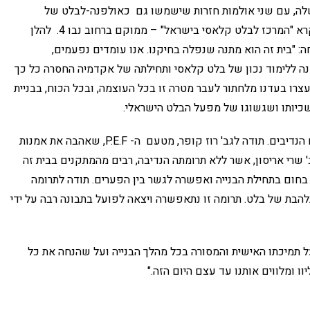
להקה בית משלה, עם שני אולמות חזרות שישמשו גם כאולפנה-לבלט של
הלהקה. הבית החדש של להקת הבלט הישראלי – הנקרא "המרכז לבלט קלאסי בישראל" – ממוקם ברחוב נבו 4. להלן
"בית זה הוא מתנה שנפלה בחיקנו. אנו עומדים נפעמים,
ה ללימוד נכון של בלט קלאסי ותחילתה של אקדמיה החסרה כל כך
צרו בעדנו מלחתור לעבר מטרה זו בכל העוצמה, ובכל הכוח, בבניית
שכיותו ושגשוגו של מפעל הבלט הישראלי.
משכן זה שאנו עומדים בו, קיים בזכותם של התורמים הנדיבים. תודה לגב' רוז קופר, מטעם ה- P.E.F, שאהבה את אמנות
 שרי אריסון, אשר ללא תרומתה הנדיבה, רבים מהמתקנים בבית זה
 בחום בתחילת הבנייה ואפשרה לגשר בין הפערים. תודה לתרומה
נלהבת של בלט. תרומה זו נתאפשרה ויצאה לפועל בתבונה רבה על ידי
 על תמיכתו האישית והמסורה בכל מהלך הבנייה ועל שהנחה את כל
ו ומלווים אותנו עד עצם היום הזה."