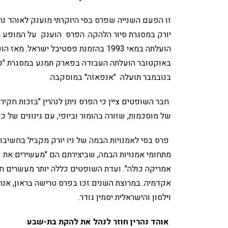
זו הפעם השנייה שפרס בסי היוקרתי מוענק לאוהד נהרי
יורק במסגרת סיור הלהקה. הפרס הוענק על המופע ה
הועלתה במאי 1993 בהזמנת פסטיבל יש
באוקטובר הועלתה העבודה בפארק תמנע במסגרת "פא
בנובמבר תועלה "אנפאזה" במוסקבה.
חבר השופטים ציין כי הפרס ניתן לנהרין "בזכות חקיר
של מוסכמות, שזורה בהומור וביופי, עם גינונים של כו
פרס בסי לאמנויות הבמה של ניו יורק מקביל בחשיבות
מתחומי אמנויות הבמה, שביצירתם הם "מעשירים את קה
אמריקה כולה". ועדת השופטים כללה יותר מעשרים חבר
אקדמיה. במרוצת השנים זכו בפרס טרישה בראון, אנה ת
וילסון והישראלית יסמין גודר.
אוהד נהרין חוזר לנהל את להקת בת-שבע