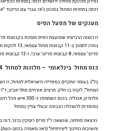
גורדון מלהקת מחולה ירושלים זכתה בתחרות הכוריאוגר
זכתה בתחרות המחול בסגנון ג'אז עברי עם הריקוד "א
מענקים של מפעל הפיס
זו השנה הרביעית שמועצת הפיס תומכת בקבוצות פרי
פרינג' עצמאי, 8 קבוצות פרינג' ערבי, ו-12 קבוצות פרינג' רוסי. גובה התמיכה בכל קבוצה נע בין 3000 ל-15.000 שקלים.
כנס מחול בינלאומי – חלונות למחול 2004
בל"ג בעומר התקיים בספרייה הישראלית למחול, זו הש
המחול"; לקחו בו חלק: מרצים אורחים מתל-אביב, ד"ר מ
מלונדון, אנגליה. בכנ
במוסדות להשכלה הגבוהה ובעלי עניין במחול.
וחשיבות החינוך ליצירתיות" (ראה מאמרה בכתב-העת).