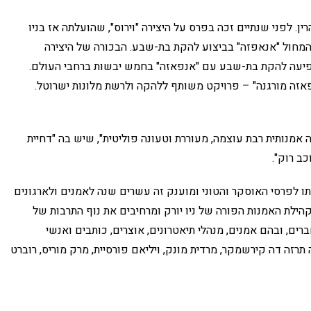
ן. לפני שנתיים זכה בפרס על היצירה "וירוס", שהועלתה אז בניו
מחול "אנאפזה" בביצוע להקת בת-שבע. הבכורה של היצירה
ראל. מאז הופיעה להקת בת-שבע עם "אנפאזה" בחמש יבשות ברחבי העולם.
זה מורגנה" – פרויקט משותף ללהקה ולרשת מלונות ישרוטל.
ה אמנותית רבת עוצמה, מעוררת וטעונה פוליטית", שיש בה "דחיית
כב רוק".
ו לפרסי האוסקר והטוני ומוענק זה עשרים שנה לאמנים ולארגונים
ילת האמנות הפורה של ניו יורק ומרחיבים את נוף התרבות של
ים, ובהם אמנים, מנהלי תיאטרונים, אוצרים, כותבים ואנשי
רזה דה קירשמקר, מרדית מונק, ויליאם פורסיית, מרק מוריס, רוברט