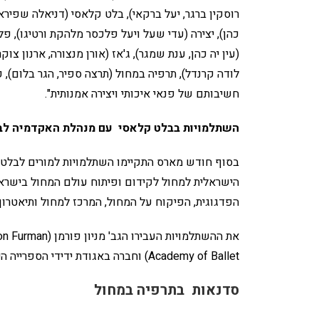
רוסקין ברגר, יעל ברקאי), בלט קלאסי (דניאלה שפירא, ש
כהן), יצירה (עדי שעל ויעל פלכסר מלהקת ורטיגו), פלמ
(עין יה כהן, ענת שמגר), ג'אז (אורן מנצורה, ארנון צו
לודה קרנדל), תרפיה במחול (תרצה ספיר, הגר בלום), 
חשיבותם של פנאי איכותי ויצירה אמנותית".
השתלמויות בבלט קלאסי עם מנהלת האקדמיה לבל
בסוף חודש מארס התקיימו השתלמויות למורים לבלט
הישראלית למחול לקידום ופיתוח עולם המחול בישראל
הפדגוגית, הפיקוח על המחול, המרכז למחול ותיאטרון 
Academy of Ballet) וחברה באגודת ידידי הספרייה הישראלית למחול בארה"ב והרקדן מר בריאן לופטוס (Brian Loftus).
סדנאות בתרפיה במחול