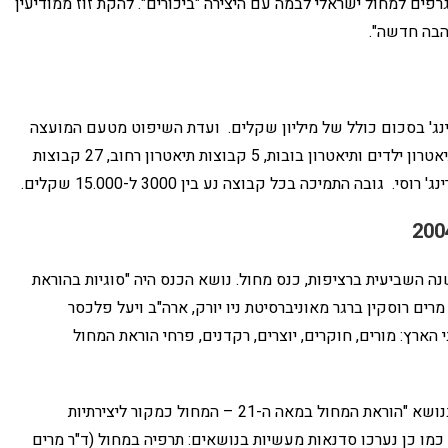
פים למחול ישראלי לבמה עם היצירה "ביכורים". להקת זוז ממודיעין
הבה חדשה".
נג' בסכום כולל של מיליון שקלים. ועדת השיפוט מטעם המועצה
בחרה לתמוך ב-11 קבוצות מחול עצמאי, 13 להקות תיאטרון ילדים ותיאטרון בובות, 5 קבוצות תיאטרון רחוב, 27 קבוצות
נה השביעית ברציפות, כנס מחול. נושא הכנס היה "סוגיות בהוראת
רים רוסקין ברגר מאוניברסיטת ניו יורק, ארה"ב ויעל פלכסר
ס השתתפו כ-300 איש מכל רחבי הארץ: מורים, חוקרים, יוצרים, רקדנים, פרחי הוראת המחול
הרצאת פתיחה, שנשאה ד"ר מרים רוסקין ברגר, דנה בנושא "הוראת המחול במאה ה-21 – המחול כמקור ליצירתיות
 כמו כן נערכו סדנאות מעשיות בנושאים: תרפיה במחול (ד"ר מרים