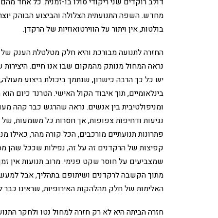
דולב רוקדים שני ריקודי סולו בו-זמנית. כל אחד מה
מחדש. השפה התנועתית הצלולה והביצוע הבוהק יוצרים
בולטות, אין ויתור על הווירטואוזיות של הרקדן.
החזרה לתנועה מבורכת והיא חלק מטלטלת הענק של יצ
נראה המחול מנותק מהמקום שבו אנו חיים. היצירות ש
יש כל כך הרבה כישרון, שנתמך ביכולת ביצוע מעולה
בינלאומיים, תוך איבוד הקול האישי. הטרנד כיום הוא
ומניפולטיבית בין אנשים. נראה שהרגש כבר קהה מעוצ
נגיעות ודחיפות צפופות, אך חסרות כל משמעות, של י
פתרונות תנועתיים מורכבים, הכל קורה מהר, כאילו מ
קפיצות של הרקדנים זה על זה, נפילות שככל שהן מסוכ
שמצביעים על חוסר שקט פנימי. מרוב תנועות אין זמן 
מתוך הקשבה לרקדנים ושיתופם בתהליך, אבל למעשה ה
האלימות של חלק מהלהקות האירופיות, שראינו כבר ל
חזרה הביתה היא לא רק חזרה למחול נטו ולחקר התנוע