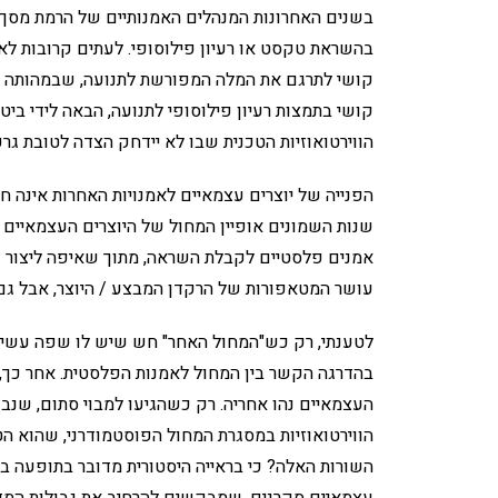
בשנים האחרונות המנהלים האמנותיים של הרמת מסך הי
בהשראת טקסט או רעיון פילוסופי. לעתים קרובות לא
קושי לתרגם את המלה המפורשת לתנועה, שבמהותה הי
קושי בתמצות רעיון פילוסופי לתנועה, הבאה לידי ביט
הווירטואוזיות הטכנית שבו לא יידחק הצדה לטובת גרעי
הפנייה של יוצרים עצמאיים לאמנויות האחרות אינה
שנות השמונים אופיין המחול של היוצרים העצמאיים 
אמנים פלסטיים לקבלת השראה, מתוך שאיפה ליצור ש
עושר המטאפורות של הרקדן המבצע / היוצר, אבל גם 
לטענתי, רק כש"המחול האחר" חש שיש לו שפה עשירה
בהדרגה הקשר בין המחול לאמנות הפלסטית. אחר כך, 
העצמאיים נהו אחריה. רק כשהגיעו למבוי סתום, שנבע
הווירטואוזיות במסגרת המחול הפוסטמודרני, שהוא הט
השורות האלה? כי בראייה היסטורית מדובר בתופעה ברו
עצמאיים סקרנים, שמבקשים להרחיב את גבולות המד