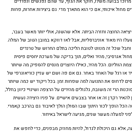
ם מרוכז בבועה משלו, חוקר את הגוף, עד שהם נפגשים ונפרדים
 מחול איכותי, אם כי הוא מתארך מדי. גם ביצירות אחרות, פחות
יאה החוצה וחזרה הביתה. אלא שהשנה, אולי יותר מאשר בעבר,
עלו היו מאוד אוניברסליות, אבל לאו דווקא במובן הטוב של המלה.
, וחבל שכל זה מנווט לטובת הליכה בתלם החרוש של טרנדים
 מחול אגרסיבי, מהיר ואלים, תוך בדיקה של מערכת יחסים פיסית
מת הווליום. הכל מהיר, כאילו היוצרים מנסים להספיק מה שיותר
ד או רגל של האחד באחר. גם אם פה ושם יש עניין כוריאוגרפי של
נסים לדחוס את התנועה למה שפחות זמן. בכל ריקוד יש כמה שיותר
נות הרי זה משובח, גלגולים מהירים על הרצפה ושינויי כיוון בחלל,
להאיר רקדן זה או אחר בצבעים אישיים. על פניו היצירה נעשית
כל הופך לכור היתוך שבו הסולן הולך לאיבוד גם בהרכב קאמרי.
פני למעלה מעשר שנים, מגיעה לישראל באיחור.
ה, אלא גם היכולת לגדול, להיות מחוזק מבפנים, כדי לחפש את