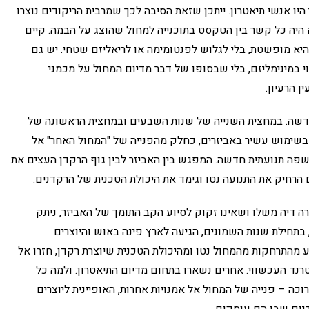
ו אנשי תיאטרון. ייתכן שזאת הסיבה לכך שמרבית הריקודים נוצרו
 היה כל קשר בין הטקסט בתוכנייה למחול שהוצג על הבמה. קיים
א מופשטת, בלי לגלוש לפנטומימה או לריאליזם שטחי. יש גם
וי במינימליזם, בלי שבסופו של דבר מדיום המחול על מכמני
ן הרעיון.
 חדשה. במחצית השנייה של שנות השבעים ובמחצית הראשונה של
בשימוש עשיר באביזרים, כחלק מהפנייה של "המחול האחר" אל
פה תנועתית חדשה. המפגש בין האביזר לבין גוף הרקדן העצים את
הרחיק את התנועה נטו וגימד את היכולת הטכנית של הרקדנים.
 דיה משלו ושאינו זקוק לסיוע הקב התומך של האביזר, ניתק
בתחילת שנות השמונים, הגיעה לארץ פינה באוש והיוצרים
 מהתרחקות מהמחול נטו ומהיכולת הטכנית שיוצרת רקדן, חזרו אל
רנד העכשווי. אחרים נשארו בתחום מדיום התיאטרון. ולמה כל
כה – פנייה של המחול אל אמנויות אחרות, האופיינית ליוצרים
יום שבו הם עוסקים.