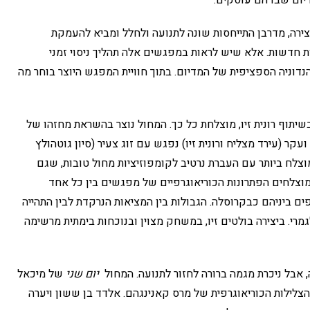
צירה, מדרבן התייחסות שונה לתנועה ולחלל ומביא להעמקת
ת חדשות. אלא שיש לראות במפגשים אלה תהליך ניסוי זמני
הנדוניה הספציפית של המדיום. בתוך חוויית המפגש היוצר בוחר מה
בשיתוף רונית זיו, מוצלחת כל כך. המחול נוצר בהשראת מחזהו של
 ועקר (עירד מצליח ורונית זיו) נפגש עם זוג צעיר (סיון גוטהולץ
מוצלח ביותר עם העברת נרטיב לקומפוזיציות מחול טובות, שגם
וצלחים הפתרונות הכוריאוגרפיים של מפגשים בין כל אחד
ים ביניהם כבקרוסלה. הגבולות בין המציאות הנרקדת לבין התהייה
י. ביצירה בולטים זיו, במשחק מצוין ובנוכחות בימתית מרשימה
אבל ניכרת מגמה ברורה לחזור לתנועה. המחול
יום שני
של מיכאל
צלילות הכוריאוגרפית של מרס קאנינגהם. אלדד בן ששון ויערה