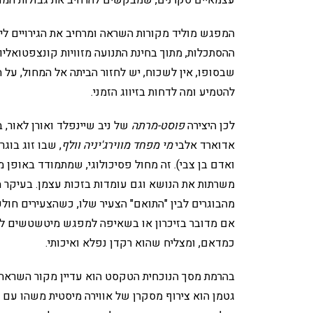
המפגש מוליד מקורות השראה ומרחיב את הגירויים לי
ההסתכלות, מתוך בחינת התנועה מזוויות קונצפטואליו
שבסופו, אין לשכוח, יש לחזור הביתה אל המחול, על 
להטמיע ומה לדחות בזיווג הזמני.
לכן היצירה
פוסט-מרתה
של ניב שיינפלד ואורן לאור, 
אדוארד אלבי
מי מפחד מווירג'יניה וולף
, שבו זוג בוגר
ואדם בן צבי). זה מחול פסיכולוגי, שמתמודד באופן 
משרתות את הנושא וגם עומדות בזכות עצמן. בעיקר מ
מהבוגרים לבין "התואם" הצעיר שלו, כשהצעירים חולפ
אם מדובר בזיכרון או בשאיפה למפגש מיטשטשים לגמר
כמדאם, ומצליח שהוא רקדן נפלא ואיכותי.
בהרמת מסך הנוכחית הטקסט הוא עדיין מקור השראה, 
גטמן הוא צירוף מסקרן של אווירה מיסטית משהו עם ה