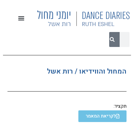
המחול והווידיאו / רות אשל
תקציר:
לקריאת המאמר