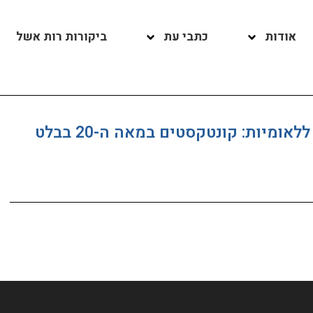
אודות
כתבי עת
ביקורות רות אשל
המחול הפולקלורי נע בין אקזוטיות ללאומיות: קונטקסטים במאה ה-20 בבלט