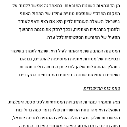
מן הדוגמאות השונות המובאות במאמר זה אפשר ללמוד על
המקום המרכזי שתופסת סוגיית עתידו של המחול האתני
בישראל. השאלה העומדת לדיון היא אם רצוי וראוי לעודד
ולתמוך בתרבויות האתניות, ובכך לחזק את מגמת ההמשך
הפעיל של המורשת הספציפית לכל עדה.
המסקנה המתבקשת מהאמור לעיל היא, שרצוי לתמוך בשימור
ובטיפוח של מסורות אתניות המוסיפות להתקיים, גם אם
בתהליך ההסתגלות שלהן לסביבתן החדשה חלים תמורות
ושינויים בעוצמות שונות בדפוסים המסורתיים המקוריים
.
טווח כוח ההישרדות
מאז ומתמיד עומדות התרבויות המסורתיות לפני סכנת היעלמות.
השאלה היא מהו טווח ההישרדות שלהן ועד כמה גדול כוח
ההישרדות שלהן. מאז החלה העלייה ההמונית למדינת ישראל,
היתה גורית קדמן המנוע העיקרי מאחורי העידוד, התמיכה