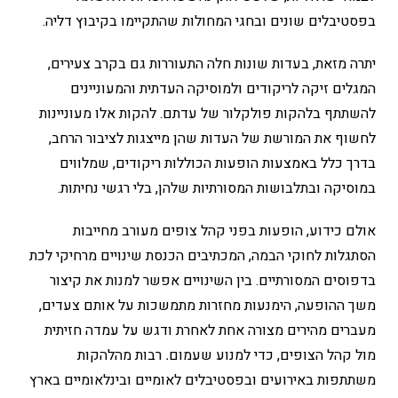
בפסטיבלים שונים ובחגי המחולות שהתקיימו בקיבוץ דליה.
יתרה מזאת, בעדות שונות חלה התעוררות גם בקרב צעירים,
המגלים זיקה לריקודים ולמוסיקה העדתית והמעוניינים
להשתתף בלהקות פולקלור של עדתם. להקות אלו מעוניינות
לחשוף את המורשת של העדות שהן מייצגות לציבור הרחב,
בדרך כלל באמצעות הופעות הכוללות ריקודים, שמלווים
במוסיקה ובתלבושות המסורתיות שלהן, בלי רגשי נחיתות.
אולם כידוע, הופעות בפני קהל צופים מעורב מחייבות
הסתגלות לחוקי הבמה, המכתיבים הכנסת שינויים מרחיקי לכת
בדפוסים המסורתיים. בין השינויים אפשר למנות את קיצור
משך ההופעה, הימנעות מחזרות מתמשכות על אותם צעדים,
מעברים מהירים מצורה אחת לאחרת ודגש על עמדה חזיתית
מול קהל הצופים, כדי למנוע שעמום
.
רבות מהלהקות
משתתפות באירועים ובפסטיבלים לאומיים ובינלאומיים בארץ