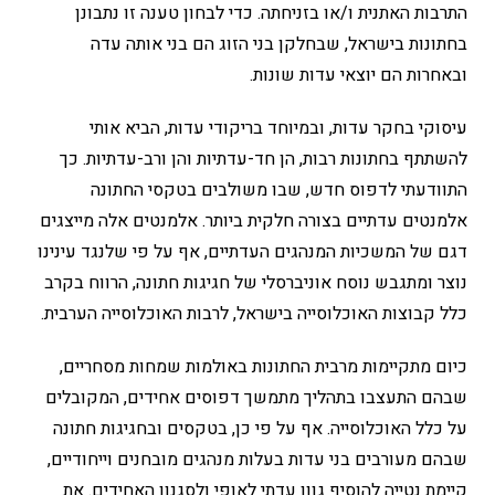
התרבות האתנית ו/או בזניחתה. כדי לבחון טענה זו נתבונן
בחתונות בישראל, שבחלקן בני הזוג הם בני אותה עדה
ובאחרות הם יוצאי עדות שונות.
עיסוקי בחקר עדות, ובמיוחד בריקודי עדות, הביא אותי
להשתתף בחתונות רבות, הן חד-עדתיות והן ורב-עדתיות. כך
התוודעתי לדפוס חדש, שבו משולבים בטקסי החתונה
אלמנטים עדתיים בצורה חלקית ביותר. אלמנטים אלה מייצגים
דגם של המשכיות המנהגים העדתיים, אף על פי שלנגד עינינו
נוצר ומתגבש נוסח אוניברסלי של חגיגות חתונה, הרווח בקרב
כלל קבוצות האוכלוסייה בישראל, לרבות האוכלוסייה הערבית.
כיום מתקיימות מרבית החתונות באולמות שמחות מסחריים,
שבהם התעצבו בתהליך מתמשך דפוסים אחידים, המקובלים
על כלל האוכלוסייה. אף על פי כן, בטקסים ובחגיגות חתונה
שבהם מעורבים בני עדות בעלות מנהגים מובחנים וייחודיים,
קיימת נטייה להוסיף גוון עדתי לאופי ולסגנון האחידים. את