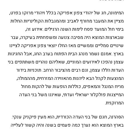
המימונה, חג של יהודי צפון אפריקה בכלל ויהודי מרוקו בפרט,
מציין את המעבר מחורף לאביב ומהמגבלות הקולינריות החלות
בימי חול המועד פסח לימות השנה הרגילים. אירוע זה,
שבארצות המוצא היה מסיבה צנועה ומשפחתית בעיקרה, עבר
שינויים סמליים וממשיים מאז החלו יוצאי צפון אפריקה לציינו
בארץ. אמנם נשמר מנהג הבית הפתוח בערב החג, אבל החגיגות
עצמן נהפכו לאירועים המוניים, שאליהם נוהרים משתתפים בני
העדות הללו עצמן, וגם רבים מהציבור הרחב. תוכניות בידור
המוצעות לקהל הבא ליהנות מהאווירה המזרחית, מההמולה,
מריח המנגל והמאפים, כוללות הופעות של להקות מחול
המייצגות פולקלור ישראלי ועדתי, שאיננו משל בני העדה
המרוקנית.
הסהרנה, חגם של בני העדה הכורדית, הוא מעין פיקניק ענקי.
בארץ המוצא הוא נערך כמה פעמים בשנה והיה קשור לעלייה