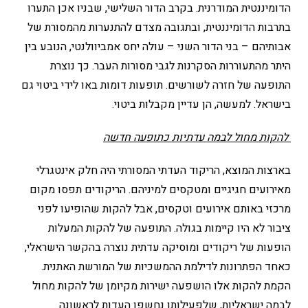
הדומיננטית המודרנית. בקרב הדור השלישי, שבניו אכן התערו
בתרבות הדומיננטית, ובתגובה מצדם להתנערות מהמסורת של
אבותיהם – בני הדור השני – עולה יחס אמביוולנטי, הנובע בין
היתר מהתעוררות הסקרנות לגבי מסורות העבר. כך נוצרת
התופעה של חזרה לשורשים. תופעות דומות באו לידי ביטוי גם
בישראל. למעשה, הן עדיין מקבלות ביטוי.
להקות מחול לבמה עדתיות כתופעה חדשה
בארצות המוצא, הריקוד העדתי המסורתי היה חלק אינטגרלי
מאירועים חגיגיים ומטקסים למיניהם. הריקודים תפסו מקום
מרכזי באותם אירועים וטקסים, אבל להקות שהופיעו לפני
ציבור לא היו קיימות בגולה. התופעה של להקות המעלות
הופעות של ריקודים ומוסיקה עדתית נוצרה בהקשר הישראלי,
כאחד הפתרונות לדילמת ההמשכיות של המורשת האתנית.
הקמת להקות אלו הושפעה ישירות מקיומן של להקות מחול
לבמה ישראליות, שלפעילותן נחשפו העדות לראשונה