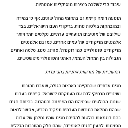
עיבוד כדי לשלבה ביצירות מוסיקליות אמנותיות.
תופעה דומה קיימת גם בתחומי מחול שונים, אף כי במידה
ובמובהקות בולטות פחות. בריקודי העם הישראליים, בצד
שילובם של מוטיבים תנועתיים עדתיים, נקלטים יותר ויותר
אלמנטים מריקודים של עמים אחרים, כמו גם אלמנטים
מריקודים פופולריים כמו רוקנרול, סווינג, טנגו, סלסה ואחרים.
הגבולות בין המחול העממי, האתני והפופולרי מיטשטשים.
המשכיות של מורשות אתניות בחגי עדות
חגים עדתיים שהתקיימו בארצות הגולה, שעברו תמורות
ושינויים מרחיקי לכת עם העתקתם לישראל, קיימים בעדות
שונות. הבולטים שביניהם הם המימונה והסהרנה. בהיותם חגים
שבהם ממלאת המורשת העדתית תפקיד מכריע, אפשר לראות
בהם דוגמאות בולטות להפיכת חגים שהיו נחלתן של עדות
מסוימות למעין "חגים לאומיים", שהם חלק מהתרבות הכללית.