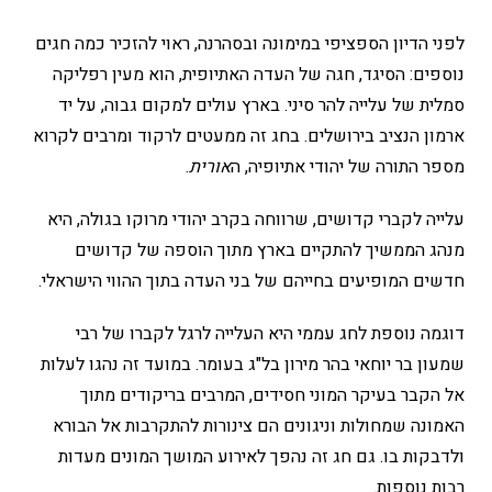
לפני הדיון הספציפי במימונה ובסהרנה, ראוי להזכיר כמה חגים
נוספים: הסיגד, חגה של העדה האתיופית, הוא מעין רפליקה
סמלית של עלייה להר סיני. בארץ עולים למקום גבוה, על יד
ארמון הנציב בירושלים. בחג זה ממעטים לרקוד ומרבים לקרוא
מספר התורה של יהודי אתיופיה, ה
אורית
.
עלייה לקברי קדושים, שרווחה בקרב יהודי מרוקו בגולה, היא
מנהג הממשיך להתקיים בארץ מתוך הוספה של קדושים
חדשים המופיעים בחייהם של בני העדה בתוך ההווי הישראלי.
דוגמה נוספת לחג עממי היא העלייה לרגל לקברו של רבי
שמעון בר יוחאי בהר מירון בל"ג בעומר. במועד זה נהגו לעלות
אל הקבר בעיקר המוני חסידים, המרבים בריקודים מתוך
האמונה שמחולות וניגונים הם צינורות להתקרבות אל הבורא
ולדבקות בו. גם חג זה נהפך לאירוע המושך המונים מעדות
רבות נוספות.