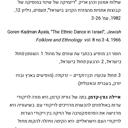
שילוח אמנון וכהן אריק. "דינמיקה של שינוי במוסיקה של
קבוצות אתניות מהמזרח הקרוב בישראל",
פעמים
, גיליון 12,
1982, עמ' 3-26.
Goren-Kadman Ayala, "The Ethnic Dance in Israel",
Jewish
Folklore and
Ethnology
vol. 8 no.3-4, 1966.
חומר רב מופיע בכתבי עת שונים על מחול: 1. השנתון
מחול
בישראל
, 2. הרבעון
מחול בישראל,
3.
מחול עכשיו
וכן
רוקדים – נרקודה
(מופיעים בארץ ובניו
יורק, בעברית ובאנגלית).
איילה גורן-קדמן
, בתה של גורית קדמן, היא מורה לריקודי
עדות באולפנים להכשרת מדריכים לריקודי עם. בשיעוריה היא
מדגישה את הפרספקטיבה של הזיקה בין ריקודי העדות
לריקודי העם הישראליים. היא הקימה וניהלה להקות מחול