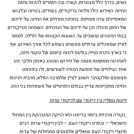
נשים, בדרך כלל מבוגרות, קערה ובה חומרים להכנת עיסת
החינה. האירוע כולו מלווה בריקודים, בשירים, בנגינה ובלבוש
המאפיינים עדה מסוימת. בחגיגה מורחים את החינה על ידיהם
של החתן והכלה וכן על ידיהם של הנוכחים. השמחה והריקודים
בבתי החוגגים נמשכים עד השעות הקטנות של הלילה. למותר
לציין שמאכלים עדתיים מוגשים בשפע לכל אורך האירוע. אף
כי בארץ ניכרת נטייה בולטת לזנוח קיומם של טקסי חינה,
לאחרונה מסתמנת מגמה של חידוש המנהג באופן חלקי. זהו
אחד הגילויים של תופעת החזרה לשורשים, ולו בפורמט
מצומצם וסלקטיבי. חשוב לציין שלמרבה הפלא, מרבית חגיגות
החינה מתקיימות עדיין בבתים הפרטיים של משפחות בני הזוג.
זיקות גומלין בין ריקודי עם לריקודי עדות
נקודה מרכזית ביותר בדיוננו היא הזיקה המובהקת בין המחול
הישראלי – ובפרט ריקודי העם – לבין ריקודי עדות. רבים
מיוצרי ריקודי העם שואלים אלמנטים ממחולות של עדות