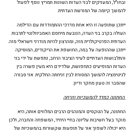
ובחו"ל, המעניקים לבני העדות השונות תמריץ נוסף לפעול
להמשך קיומה של המורשת העדתית.
ייתכן שתופעה זו היא אחת מדרכי ההתמודדות עם הדילמה
העולה בקרב בני העדה, הנובעת מיחסם האמביוולנטי לתרבות
העדתית הפרטיקולרית מזה, ומהרצון להיות מודרני וישראלי מזה.
ייתכן שההופעה על במה, החושפת את הריקודים, המוסיקה
והתלבושות העדתיים לעיני הציבור הרחב, נתפשת על ידי בני
העדות המופיעים כתחפושת, שלדידם היא מעין פשרה בין
לגיטימציה להמשך המסורת לבין זניחתה החלקית. אני סבורה
שהסבר זה טעון מחקר ודיון.
החתונה כמדד להמשכיות וזניחה
החתונה, על הטקסים והמנהגים הרבים המלווים אותה, היא
מוקד בעל חשיבות עליונה בחיי היחיד, המשפחה והחברה, ולכן
היא יכולה לשפוך אור על תופעות שקשורות בהמשכיות של