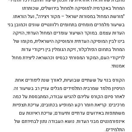
מחברת שורות אלו אחראית על תכנון שיעור החובה לכל תלמידי
המחול באקדמיה למוסיקה ולמחול בירושלים, שכותרתו
"מורשת המחול במסורות ישראל – מקור ויצירה", ועל הוראתו.
בשיעור מלמדים מומחים בתחומים רלוונטיים שונים וכמובן בני
העדות עצמם. במוקד השיעור עומדים המחול העדתי, הזיקה
בינו לבין המוסיקה העדתית והמוסיקה הישראלית, מקומו של
המחול בתחום הפולקלור, זיקת הגומלין בין ריקודי עדות
לריקודי העם, המקור המסורתי כבסיס וכהשראה ליצירת מחול
אמנותי.
הקורס בנוי על שעתיים שבועיות, לאורך שנת לימודים אחת.
הניסיון מלמד שמרבית התלמידים מגלים עניין רב בשיעור זה.
לאחר סיום הקורס עליהם להגיש עבודה, המתבססת על כמה
מרכיבים: קריאת חומר רקע המופיע בכתובים; עריכת תצפיות
משתתפות באירועים עדתיים ותיעודם; עריכת ראיונות עם
אינפורמנטים מבני העדות. נושא העבודה נתון לבחירתם של
התלמידים.