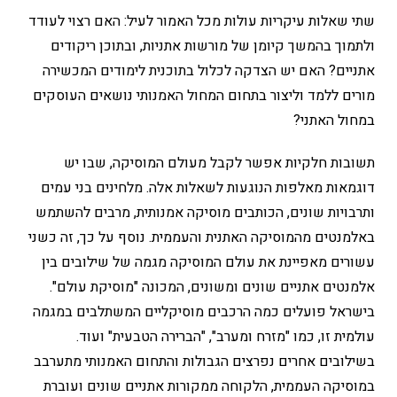
שתי שאלות עיקריות עולות מכל האמור לעיל: האם רצוי לעודד
ולתמוך בהמשך קיומן של מורשות אתניות, ובתוכן ריקודים
אתניים? האם יש הצדקה לכלול בתוכנית לימודים המכשירה
מורים ללמד וליצור בתחום המחול האמנותי נושאים העוסקים
במחול האתני?
תשובות חלקיות אפשר לקבל מעולם המוסיקה, שבו יש
דוגמאות מאלפות הנוגעות לשאלות אלה. מלחינים בני עמים
ותרבויות שונים, הכותבים מוסיקה אמנותית, מרבים להשתמש
באלמנטים מהמוסיקה האתנית והעממית. נוסף על כך, זה כשני
עשורים מאפיינת את עולם המוסיקה מגמה של שילובים בין
אלמנטים אתניים שונים ומשונים, המכונה "מוסיקת עולם".
בישראל פועלים כמה הרכבים מוסיקליים המשתלבים במגמה
עולמית זו, כמו "מזרח ומערב", "הברירה הטבעית" ועוד.
בשילובים אחרים נפרצים הגבולות והתחום האמנותי מתערבב
במוסיקה העממית, הלקוחה ממקורות אתניים שונים ועוברת