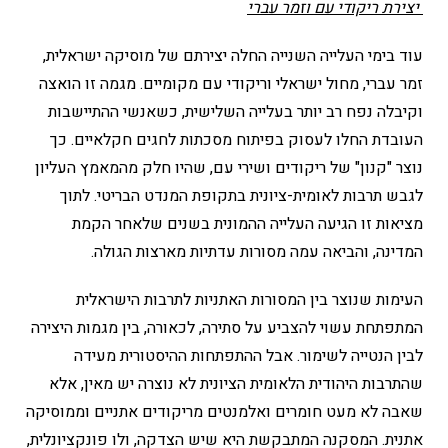
יצירת ריקודי עם וזמר עברי
עוד בימי העלייה השנייה החלה יצירתם של מוסיקה ישראלית,
זמר עברי, מחול ישראלי וריקודי עם מקומיים. מגמה זו הואצה
וקיבלה נפח רב יותר בעלייה השלישית, כשאנשי ההתיישבות
העובדת החלו לעסוק בפיתוח מסכתות לחגים חקלאיים. כך
נוצר "קנון" של ריקודים ושירי עם, שהיו חלק מהמאמץ העליון
לגבש תרבות לאומית-ציונית בתקופת המנדט הבריטי. לתוך
מציאות זו הגיעה העלייה ההמונית בשנים שלאחר הקמת
המדינה, והביאה עמה מסורות עדתיות מארצות הגולה.
העימות שנוצר בין המסורות האתניות לתרבות הישראלית
המתפתחת עשוי להצביע על סתירה, לכאורה, בין מגמות היצירה
לבין הנטייה לשימור. אבל ההתפתחות ההיסטורית מעידה
שהתרבות היהודית הלאומית הציונית לא נוצרה יש מאין, אלא
שאבה לא מעט חומרים ואלמנטים מריקודים אתניים וממוסיקה
אתנית. המסקנה המתבקשת היא שיש הצדקה, ולו פונקציונלית,