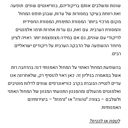
שונות ומשלבים אותם בריקודיהם, בווריאנטים שונים. תופעה
זאת רווחת בעיקר במסורות של עדות, שבהן תופס המחול
מקום מרכזי ביותר: המסורת התימנית, המסורת החסידית
והמסורת הערבית. עם זאת, גם עדות אחרות תרמו אלמנטים
לריקודי עם שונים, גם אם במידה מצומצמת יותר. ראויה לציון
מיוחד ההשפעה של הדבקה הערבית על ריקודים ישראליים
רבים.
בהשפעת המחול האתני על המחול האמנותי דנה בהרחבה רות
אשל במאמרה בגיליון זה. כאן ראוי להוסיף רק, שלאחרונה אנו
עדים לנטייה הגוברת בקרב כוריאוגרפים שונים לדלות מוטיבים
ואלמנטים מהעולם ומהסגנון התנועתי המגוון של המחול האתני
ולשלבם – בצורה "טהורה" או "נרמזת" – ביצירותיהם
האמנותיות.
לטפח או להניח?