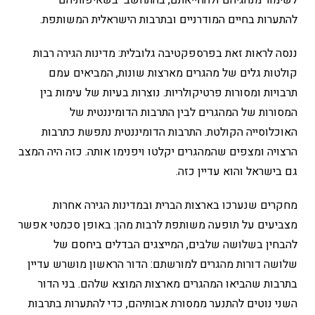
לשימור מנהגיהם ולהחייאתם, בהתחשב בשאיפותיהם
להתערות בחיים המודרניים ובתרבות הישראלית המשותפת.
ננסה לראות זאת בפרספקטיבה גלובלית: מדינות הגירה רבות
קולטות גלים של מהגרים מארצות שונות, המביאים עמם
תרבויות ומסורות פרטיקולריות. נוצרות בעיות של עימות בין
המסורות של המהגרים לבין התרבות הדומיננטית של
האוכלוסייה הקולטת. התרבות הדומיננטית נתפשת כתרבות
הרצויה ומצפים שהמהגרים יקלטו ויפנימו אותה. כזה היה המצב
גם בישראל והוא עדיין כזה.
מחקרים שנערכו בארצות הברית ובמדינות הגירה אחרות
מצביעים על תופעה משותפת לרבות מהן: באופן סכמטי אפשר
להבחין בשלושה שלבים, המייצגים הבדלים ביחסם של
שלושה דורות מהגרים למורשתם: הדור הראשון מושרש עדיין
בתרבות שהביאו המהגרים מארצות המוצא שלהם. בני הדור
השני נוטים להתנער ממסורת אבותיהם, כדי להתערות בתרבות