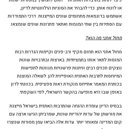
כיצד לנהוג בתרבויות האתניות – האם להמשיך במסורות ישנות
או לזנוח אותן. כדי להבהיר את הסוגיות הרלוונטיות לדיון,
אשתמש בדוגמאות מתחומים שונים המייצגות דרכי התמודדות
עם הסתירות בין שתי המגמות ואתאר פתרונות שונים שנמצאו.
מחול אתני מה הוא?
מחול אתני הוא תחום מקיף ורב-פנים וקיימות הגדרות רבות
המנסות לתאר אותו בתמציתיות. בארצות ובתרבויות שונות
נוצקים תכנים רבים וניתנות פרשנויות מגוונות לתפישות
המיוחסות לתרבות האתנית האופיינית להן. לשאלה המוצגת
בכותרת המאמר אתייחס מנקודת ראות ספציפית. בכוונתי לדון
באופן שבו היא מופיעה בהקשר הישראלי, לפי השקפתי.
בבסיס הדיון עומדת ההנחה שהתרבות האתנית בישראל מייצגת
את מורשתן של עדות יהודיות שונות, שמרביתן הגיעו ארצה עם
קום המדינה ומאוחר יותר. עדות אלה הביאו עמן מסורות שנוצרו