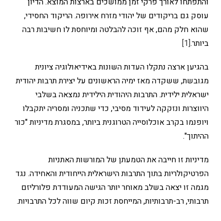
והתפתחו לאורך פרקי זמן ממושכים בארצות המוצא. הדיון
עוסק גם בריקודים של יהודי מזרח אירופה. הריקוד החסידי,
שהוא חלק מהם, אף זוכה להבלטה ומיוחסת לו חשיבות רבה
ביותר.
[1]
בהגיען ארצה נתקלו העדות השונות באידיאולוגיה ציונית
מגובשת, ששקדה מאז ימיה הראשונים על יצירת תרבות יהודית
ישראלית ילידית. התרבות היהודית הילידית נמצאה בשלבי
היווצרות ונזקקה לעידוד מסיבי, כדי שתכניה ומסריה יתקבלו
ויופנמו בקרב אוכלוסייה הטרוגנית ביותר, במסגרת מדיניות "כור
ההיתוך".
מדיניות זו חייבה את הטמעתן של המורשות האתניות
הפרטיקולריות בתוך התרבות הישראלית הייחודית והאחידה. נגד
מגמה זו יצאה בשלב מאוחר יותר הגישה המעודדת פלורליזם
תרבותי, רב-תרבותיות, המייחסת זכות קיום שווה לכל התרבויות.