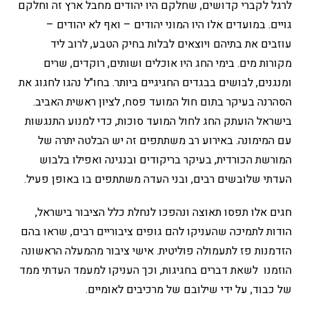
לרגל לקברי קדושים, שחלקם היו יהודים מחבל ארץ זה וחלקם
גויים. במועדים אלו היו המוני יהודים – ואף לא יהודים –
עוזבים את בתיהם ויוצאים לבלות בחיק הטבע, לרוב ליד
מקורות מים. בימי החג היו אוכלים ושותים, רוקדים, שרים
ומנגנים, לבושים בבגדים החגיגיים ביותר. בחו"ל נהגו לחגוג את
הסהרנה בעיקר בתום חול המועד פסח, לציון ראשית האביב.
בישראל הועתק החג לחול המועד סוכות, כדי למנוע התנגשות
עם המימונה. באירוע רב משתתפים זה יש הבלטה יתרה של
המורשת הכורדית, בעיקר בריקודים ובנגינה ואפילו בלבוש
העדתי שלובשים רבים, ובני העדה משתתפים בו באופן פעיל.
חגים אלו תפסו תאוצה ונהפכו לנחלת כלל הציבור בישראל,
הודות לתמיכה שהעניקו להם גופים ציבוריים רבים, שראו בהם
הזדמנות פז לתעמולה פוליטית. אישי ציבור מהמעלה הראשונה
הוזמנו לשאת דברים בחגיגות, וכך העניקו למעמד העדתי ממד
של כבוד, על ידי שילובם של מרכיבים לאומיים.