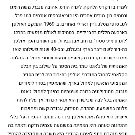
לימדו בו רקדני הלהקה: לינדה הודס, אהובה ענברי, משה רומנו
ורחמים רון. מורים אחרים היו כוריאוגרפים אורחים כמו פרל
לנג, סופי מסלו, ג'יין דאדלי ואחרים. ב-1969 התמקם האולפן
בארבעה חללים רחבי ידיים, בסמיכות לאולם מופעים במרכז
"לונדון מיני סטור" ברחוב אבן גבירול. עם השנים הפך אולפן
בת-דור לשם דבר בארץ ובעולם, ובכ-40 שנות פעילותו יצאו
ממנו עשרות רקדנים מקצועיים ומאות שוחרי מחול. בהנהלתה
האמנותית של ג'אנט שמר בית הספר על שילוב בין הבלט
הקלאסי למחול המודרני. אולפן בת-דור היה לבית הספר
המקצועי הראשון למחול בארץ, שהתאפיין בסדר לימודים
מובנה, מתודולוגיה ברורה ושיטתיות בחינוך למחול..ג'אנט
האמינה בכל לבה שכישרון הוא תנאי הכרחי, אך עליו להיות
מלווה במשמעת, התמדה, מסירות, עבודה קשה ומחויבות
אישית. היא ניהלה את האולפן ביד רמה ומתוך הקפדה על כללי
התנהגות נאותה. היא האמינה במשמעת עצמית חזקה וראתה בה
תנאי מוקדם חיוני לאימון הגופני. היא חשבה שתפקידה להנחיל