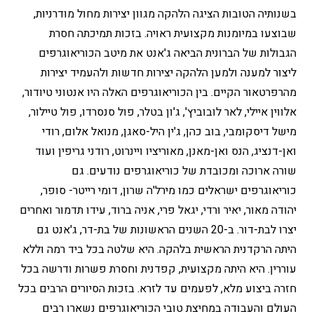
בשנותיה הטובות הציגה הלהקה מגוון יצירות מחול מודרניות,
שבוצעו במיומנות מקצועית ראויה. בזכות תמיכתה חסרת
הגבולות של הברונית הביאה ג'אנט את מיטב הכוריאוגרפים
ליצור למענה ולמען הלהקה יצירות חדשות ולהעמיד יצירות
מהרפרטאור הקיים. בין הכוריאוגרפים האלה היו אנטוני טיודור,
אלווין איילי, לאר לובוביץ', ג'ון בטלר, פול סנסרדו, פול טיילור,
מישל דיסקומבי, בוב כהן, ג'ין היל-סאגן, מנואל אלום, רודי
ואן-דנציג, הנס ואן-מאנן, מאוריציו ויינרוט, רודני גריפין ועוד
שורה ארוכה ומכובדת של כוריאוגרפים נודעים. גם
כוריאוגרפים ישראלים כמו מירל'ה שרון, דומי רייטר- סופר,
יהודה מאור, יאיר ורדי, יגאל פרי, אניה ברוד, עידו תדמור ואחרים
יצרו לבת-דור. ב-20 השנים הראשונות של בת-דר, ג'אנט גם
היתה הרקדנית הראשית בלהקה. היא שלטה בכל ביד רמה וללא
עוררין. היא היתה מקצועית, קפדנית וחסרת פשרות ודרשה בכל
חזרה ביצוע מלא, לפעמים עד לזרא. בזכות הסיורים הרבים בכל
העולם והעבודה במחיצת טובי הכוריאוגרפים נשארו רבים