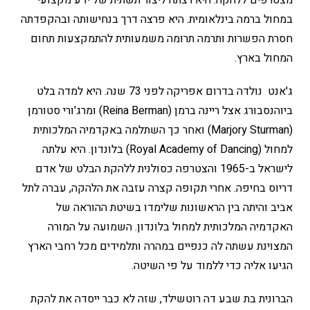
מצטרפים ללהקה. היא רצתה ליצור תשתית של ידע מקצועי
במחול ברמה בינלאומית. היא פרצה דרך בנחישותה ובהקפדתה
חסרת הפשרות ותרמה תרומה משמעותית להתמקצעות תחום
המחול בארץ.
ג'אנט נולדה בדרום אפריקה לפני 73 שנה. היא למדה בלט
ביוהנסבורג אצל ריינה ברמן (Reina Berman) ומרג'ורי סטורמן
(Marjory Sturman) ואחר כך השתלמה באקדמיה המלכותית
למחול (Royal Academy of Dancing) בלונדון. היא עלתה
לישראל ב-1965 והצטרפה כסולנית ללהקת הבלט של אדם
דריוס בחיפה. אחרי תקופה קצרה עזבה את הלהקה, עברה לתל
אביב והיתה בין הראשונות שלימדו בשיטת ההוראה של
האקדמיה המלכותית למחול בלונדון. השמועה על המורה
המצוינת עשתה לה כנפיים במהרה ותלמידים מכל רחבי הארץ
הגיעו אליה כדי ללמוד על פי השיטה.
הברונית בת שבע דה רוטשילד, שזה לא כבר ייסדה את להקת