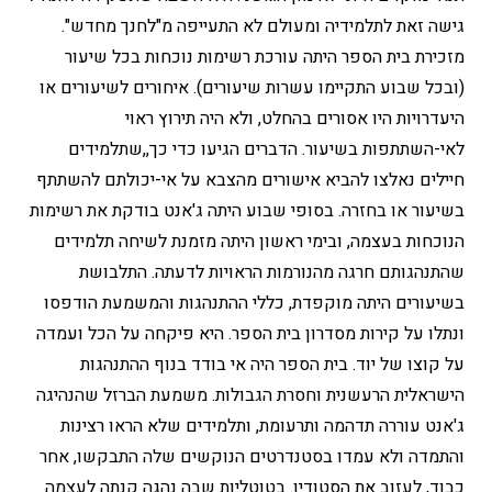
גישה זאת לתלמידיה ומעולם לא התעייפה מ"לחנך מחדש".
מזכירת בית הספר היתה עורכת רשימות נוכחות בכל שיעור
(ובכל שבוע התקיימו עשרות שיעורים). איחורים לשיעורים או
היעדרויות היו אסורים בהחלט, ולא היה תירוץ ראוי
לאי-השתתפות בשיעור. הדברים הגיעו כדי כך,,שתלמידים
חיילים נאלצו להביא אישורים מהצבא על אי-יכולתם להשתתף
בשיעור או בחזרה. בסופי שבוע היתה ג'אנט בודקת את רשימות
הנוכחות בעצמה, ובימי ראשון היתה מזמנת לשיחה תלמידים
שהתנהגותם חרגה מהנורמות הראויות לדעתה. התלבושת
בשיעורים היתה מוקפדת, כללי ההתנהגות והמשמעת הודפסו
ונתלו על קירות מסדרון בית הספר. היא פיקחה על הכל ועמדה
על קוצו של יוד. בית הספר היה אי בודד בנוף ההתנהגות
הישראלית הרעשנית וחסרת הגבולות. משמעת הברזל שהנהיגה
ג'אנט עוררה תדהמה ותרעומת, ותלמידים שלא הראו רצינות
והתמדה ולא עמדו בסטנדרטים הנוקשים שלה התבקשו, אחר
כבוד, לעזוב את הסטודיו. בטוטליות שבה נהגה קנתה לעצמה