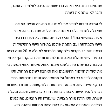
שונאים רבים. היא ראתה בדרישות שהציבה לתלמידיה אתגר,
ודבר לא שינה את דעתה.
לי עמדה הזכות להכיר את ג'אנט עם הגעתה ארצה. המורה
שאצלה למדתי בלט באותם ימים, עליזה שדה, הביאה אותי
אליה כשהייתי בת 14 ומאז ועד יום מותה לא נפרדו דרכינו.
הייתי תלמידתה ועם הקמת אולפן בת-דור הייתי מהתלמידות
הראשונות בו. רקדתי בלהקתה ולימדתי למעלה מ-20 שנה בבית
הספר. הייתי מנהלת הצגה ומנהלת חזרות של הלהקה ואף יצרתי
בעבורה כוריאוגרפיה. ג'אנט אימנה אותי, טיפחה אותי ונטעה בי
את יסודות הריקוד החשובים ואת האהבה לעולם המחול. היא
הקנתה לי ידע רב במחול על תחומיו המגוונים ונוכחותה בחיי
המקצועיים היתה משמעותית. מתחת לנוקשותה חסרת הפשרות
זכיתי להכיר אישה אכפתית, חמה, חרוצה, רגישה, חכמה ובעלת
יושרה. היא היתה מורה מצוינת. שיעוריה היו מובנים, מתוכננים
כהלכה, והעבודה המאומצת בהם היתה מרגשת ומהנה. היא