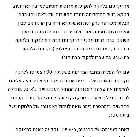
מהרקדנים בלהקה לתקופות ארוכות יחסית. למרבה האירוניה,
דווקא בשל התנהלותה חסרת הפשרות של ג'אנט ומעמדה
הבלתי מעורער כרקדנית ראשית האווירה בין הרקדנים לבין
עצמם היתה נעימה. את כולם איחד המורא מפניה. במשך
השנים עברו רבים מבכירי הרקדנים בבת-דור לרקוד בלהקת
בת-שבע, כמו גם רבים מבוגרי האולפן (רקדנים מלהקת
בת-שבע גם עברו לרקוד בבת-דור).
עם גלי העלייה מחבר המדינות בשנות ה-90 הצטרפו ללהקה
רקדנים חדשים. אלה הביאו אתם טכניקה קלאסית והיה עליהם
להתאים את עצמם לסגנונות המחול העכשוויים. ג'אנט, שחדלה
לרקוד בגלל פציעה חמורה, הקדישה עצמה לקליטת הרקדנים
החדשים והתמסרה ביתר שאת לניהול האמנותי של הלהקה ושל
בית הספר.
לאחר פטירתה של הברונית, ב-1998, נקלעה ג'אנט למצוקה