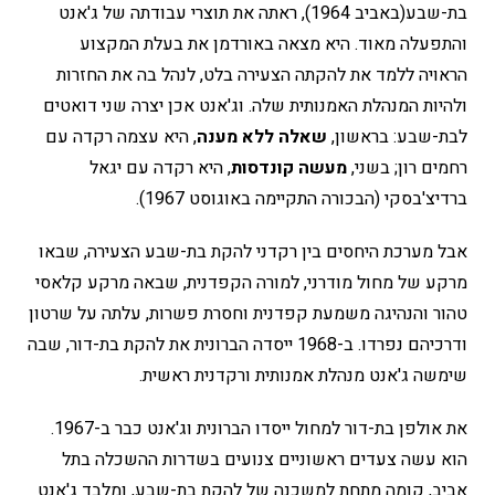
בת-שבע(באביב 1964), ראתה את תוצרי עבודתה של ג'אנט
והתפעלה מאוד. היא מצאה באורדמן את בעלת המקצוע
הראויה ללמד את להקתה הצעירה בלט, לנהל בה את החזרות
ולהיות המנהלת האמנותית שלה. וג'אנט אכן יצרה שני דואטים
לבת-שבע: בראשון,
שאלה ללא מענה
, היא עצמה רקדה עם
רחמים רון; בשני,
מעשה קונדסות
, היא רקדה עם יגאל
ברדיצ'בסקי (הבכורה התקיימה באוגוסט 1967).
אבל מערכת היחסים בין רקדני להקת בת-שבע הצעירה, שבאו
מרקע של מחול מודרני, למורה הקפדנית, שבאה מרקע קלאסי
טהור והנהיגה משמעת קפדנית וחסרת פשרות, עלתה על שרטון
ודרכיהם נפרדו. ב-1968 ייסדה הברונית את להקת בת-דור, שבה
שימשה ג'אנט מנהלת אמנותית ורקדנית ראשית.
את אולפן בת-דור למחול ייסדו הברונית וג'אנט כבר ב-1967.
הוא עשה צעדים ראשוניים צנועים בשדרות ההשכלה בתל
אביב, קומה מתחת למשכנה של להקת בת-שבע, ומלבד ג'אנט