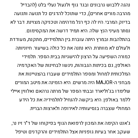
נהגה ללבוש גרבונים ובגד גוף ולנעול נעלי בלט (להבדיל
מהרבה מורים אחרים), כדי שתוכל להדגים כל תנועה ותנועה
בדיוק המרבי. היו לה כף רגל מדהימה וטכניקה מצוינת. דבר לא
נסתר מעיני הנץ שלה. היא תמיד דרשה את המקסימום.
בהתלהבות ובמרץ היתה עוברת בין התלמידים, מתקנת, מעודדת
ולעולם לא מוותרת. היא נתנה את כל כולה בשיעור. חיוניותה
כמורה השפיעה על הרצון להישגיות בבית הספר. תלמידי
האולפן, גם בכיתות הגבוהות, ניגשו לבחינות של האקדמיה
המלכותית למחול ומספר התלמידים שעברו בהצטיינות את
מבחני ה-MAJOR היה מרשים. היא הזמינה את מיטב המורים
שלימדו בג'וליארד ובבתי הספר של מרתה גרהאם ואלווין איילי
ללמד באולפן. היא ביקשה להנחיל לתלמידיה את כל הידע
המחולי שצברה בנסיעותיה לאירופה ולארצות הברית.
ג'אנט הקימה את המכון לרפואת הגוף בפיקוחו של ד"ר זיו נר,
שעקב אחר בעיות גופניות אצל התלמידים והרקדנים וטיפל