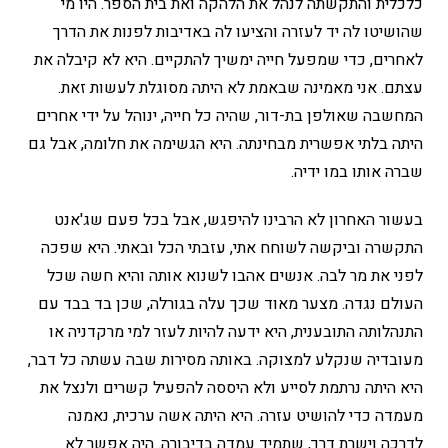
כלכלית והתקשתה לנהל את הלהקה ואת בית הספר. היו מי
שהושיטו לה יד לעזרה והציעו לה באדיבות לפנות את הדרך
לאחרים, כדי שמפעל חייה ימשיך להתקיים. היא לא קיבלה את
עצתם. אני מאמינה שבאמת לא היתה מסוגלת לעשות זאת.
המחשבה שאולפן בת-דור, שהיה כל חייה, ינוהל על ידי אחרים
היתה בלתי אפשרית מבחינתה. היא הגשימה את חלומה, אבל גם
שברה אותו במו ידיה.
בעשור האחרון לא הרבינו להיפגש, אבל בכל פעם שג'אנט
התקשרה וביקשה לשוחח אתי, עזבתי הכל ובאתי. היא שפכה
לפני את מר לבה. אנשים אהבו לשנוא אותה והיא חשה שכל
העולם נגדה. מצער מאוד שכך עלה בגורלה, שכן בד בבד עם
התנהלותה התובענית, היא ידעה להיות לעזר למי מרקדניה או
מעובדיה שנקלע למצוקה. באותה מסירות שבה עשתה כל דבר,
היא היתה נרתמת לסייע ולא היססה להפעיל קשרים ולנצל את
מעמדה כדי להושיט עזרה. היא היתה אשה ערכית, נאמנה
לדרכה וישרת דרך, שתמיד עמדה בדיבורה. היה אפשר לא