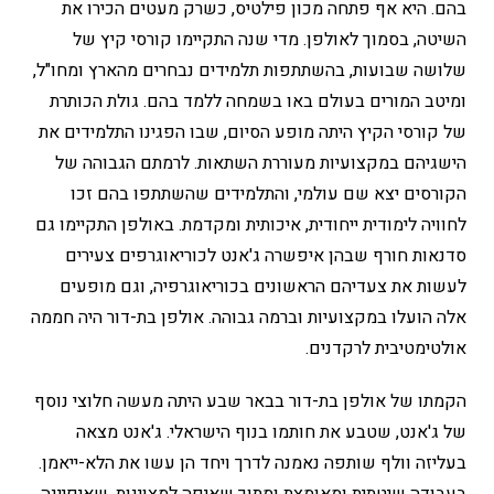
בהם. היא אף פתחה מכון פילטיס, כשרק מעטים הכירו את
השיטה, בסמוך לאולפן. מדי שנה התקיימו קורסי קיץ של
שלושה שבועות, בהשתתפות תלמידים נבחרים מהארץ ומחו"ל,
ומיטב המורים בעולם באו בשמחה ללמד בהם. גולת הכותרת
של קורסי הקיץ היתה מופע הסיום, שבו הפגינו התלמידים את
הישגיהם במקצועיות מעוררת השתאות. לרמתם הגבוהה של
הקורסים יצא שם עולמי, והתלמידים שהשתתפו בהם זכו
לחוויה לימודית ייחודית, איכותית ומקדמת. באולפן התקיימו גם
סדנאות חורף שבהן איפשרה ג'אנט לכוריאוגרפים צעירים
לעשות את צעדיהם הראשונים בכוריאוגרפיה, וגם מופעים
אלה הועלו במקצועיות וברמה גבוהה. אולפן בת-דור היה חממה
אולטימטיבית לרקדנים.
הקמתו של אולפן בת-דור בבאר שבע היתה מעשה חלוצי נוסף
של ג'אנט, שטבע את חותמו בנוף הישראלי. ג'אנט מצאה
בעליזה וולף שותפה נאמנה לדרך ויחד הן עשו את הלא-ייאמן.