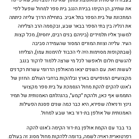
בעבודה שיטתית ומאומצת ומתוך שאיפה למצוינות, שאיפיינה
את שתיהן, הן הקימו בבירת הנגב בית ספר למחול שפעל לפי
המתכונת של בית הספר בתל אביב. בתחילת הדרך עליזה כיתתה
את רגליה בין בתי הספר בבאר שבע, ובקסמה הרב הצליחה
למשוך אליו תלמידים (ביניהם בנים רבים, יחסית), מכל קצות
העיר. עליזה וצוות המורים המסור שהעמידה סביבה
(שבתקופות מסוימות היה לי הכבוד להימנות עמו), הצליחו
להגשים חלום ולאפשר לכל מי שרצה ללמוד לרקוד בנגב
לעשות זאת. עם השנים יצאו מהאולפן הדרומי עשרות רקדנים
מקצועיים המופיעים בארץ ובלהקות ברחבי העולם. החזון של
ג'אנט להקים להקת מחול הנסמכת על בית ספר מקצועי
התממש אף כאן, ולהקת "קמע", בהנהלתם האמנותית של תמיר
גינץ ודניאלה שפירא, היא כבר כמה שנים פסגת הפעילות
האמנותית של אולפן בת-דור באר שבע למחול.
בד בבד עם הקמת אולפן בת-דור הקימה ג'אנט להקה
רפרטוארית ראויה לשמה, בדומה ללהקות מחול מסוג זה בעולם.