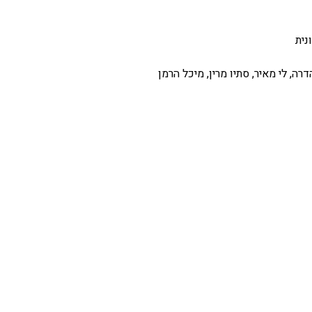
נית
רה, לי מאיר, סתיו מרין, מיכל הרמן