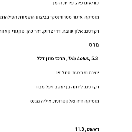
כוריאוגרפיה: עידית הרמן
מוסיקה: איגור סטרווינסקי בביצוע התזמורת הפילהרמו
רקדנים: אלון שובה, דדי צדוק, זהר כהן, טקנורי קאווהד
מרס
, 5.3, מרכז סוזן דלל
s
Trio Lotu
יוצרת ומבצעת: סיגל זיו
רקדנים: לירונה בן יעקב ויעל מבור
מוסיקה חיה ואלקטרונית: איליה מגנס
ראשס
, 11.3