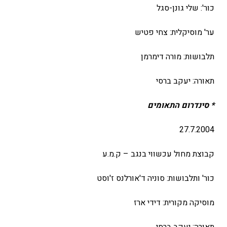
כור': שלי גונן-סגל
ער' מוסיקלית: צחי פטיש
תלבושות: מורה דימרמן
תאורה: יעקב ברסי
* סינדרום התאומים
27.7.2004
קבוצת מחול עכשווי בנגב – ק.מ.ע
כור' ותלבושות: סוניה ד'אורלנס ז'וסט
מוסיקה מקורית: דידי ארז