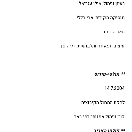
רעיון וניהול: אילן עזריאל
מוסיקה מקורית: אבי בללי
תאורה: במבי
עיצוב תפאורה ותלבושות: דליה פן
** מולטי-פידוס
14.7.2004
להקת המחול הקיבוצית
כור' וניהול אמנותי: רמי באר
** פולחן האביב