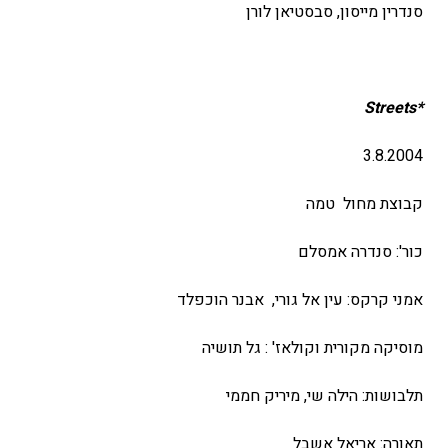
סנדרין מייסון, סבסטיאן לורן
Streets
*
3.8.2004
קבוצת מחול טמה
כור': סנדרה אמסלם
אמני קרקס: עין אל גורי, אבנר הוכפלד
מוסיקה מקורית וקולאז' : גל תושיה
תלבושות: הילה שי, מיריק חממי
תאורה: אריאל אשבל