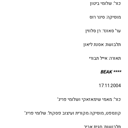
כור': שלומי ביטון
מוסיקה: סיגר רוס
ער' סאונד: רן סלווין
תלבושת: אסנת ליאון
תאורה: אייל תבורי
BEAK
****
17.11.2004
כור': מאמי שימאזאקי ושלומי פריג'
קונספט, מוסיקה מקורית ועיצוב פסקול: שלומי פריג'
תלבושות: חגית אביר