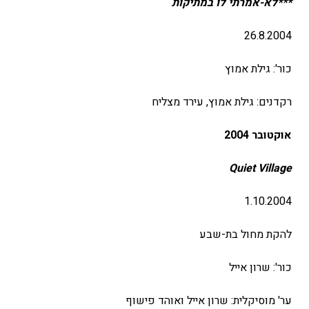
***לא-אמרתי לו במתיקות
26.8.2004
כור': גילת אמוץ
רקדנים: גילת אמוץ, עירד מצליח
אוקטובר 2004
Quiet
Village
1.10.2004
להקת מחול בת-שבע
כור': שרון אייל
ער' מוסיקלית: שרון אייל ואוהד פישוף