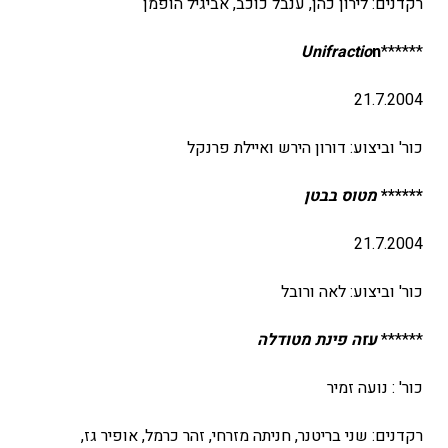
רקדנים: לירון כהן, ענבל כוכב, אביגיל הופמן
Un
ifractio
n
******
21.7.2004
כור' וביצוע: דורון הירש ואיילת פרנקל
******
מטוס בבטן
21.7.2004
כור' וביצוע: לאה ורובל
******
עזה פינת מטודלה
כור' : נועה זמיר
רקדנים: שני בריטנר, חניתה מזרחי, זהר כרמל, אופיר גז,