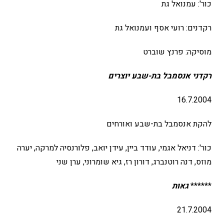
כור': עמנואל גת
רקדנים: רועי אסף ועמנואל גת
מוסיקה: פרנץ שוברט
רקדני אנסמבל בת-שבע יוצרים
16.7.2004
להקת אנסמבל בת-שבע ואורחים
כור': דניאל אגמי, עודד ביין, עידן יואב, פלורנסיה למרקה, יערה
מוזס, דנה רוטנברג, דורון רז, גיא שומרוני, ערן שני
******
גאות
21.7.2004