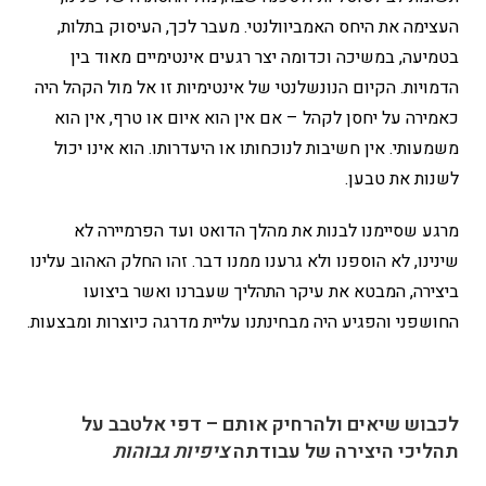
העצימה את היחס האמביוולנטי. מעבר לכך, העיסוק בתלות,
בטמיעה, במשיכה וכדומה יצר רגעים אינטימיים מאוד בין
הדמויות. הקיום הנונשלנטי של אינטימיות זו אל מול הקהל היה
כאמירה על יחסן לקהל – אם אין הוא איום או טרף, אין הוא
משמעותי. אין חשיבות לנוכחותו או היעדרותו. הוא אינו יכול
לשנות את טבען.
מרגע שסיימנו לבנות את מהלך הדואט ועד הפרמיירה לא
שינינו, לא הוספנו ולא גרענו ממנו דבר. זהו החלק האהוב עלינו
ביצירה, המבטא את עיקר התהליך שעברנו ואשר ביצועו
החושפני והפגיע היה מבחינתנו עליית מדרגה כיוצרות ומבצעות.
לכבוש שיאים ולהרחיק אותם – דפי אלטבב על
תהליכי היצירה של עבודתה
ציפיות גבוהות