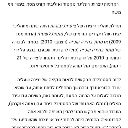
רקדניות יוצרות: רוזלינד נוקטור ואוליביה קורט מסה, בימוי: ניני
משה
תחילת תהליך היצירה של
ציפיות גבוהות
היתה שונה מתהליכי
יצירה של ריקודים קודמים שלי,
מתחת לשטיח
(הרמת מסך
2009) או
מתוך בחירה שנייה
(דצמבר 2010). בסמוך לבכורה
של
מתוך בחירה שנייה
(סולו לרקדנית, שבעבר בוצע על ידי
ופותח ב-2010 על הרקדנית רוזלינד נוקטור ליצירה של 21
דקות), התפרסם קול קורא לפסטיבל אינטימדאנס.
לרוב פסטיבלים מבקשים לראות סקיצה של יצירה שעליה
עובד הכוריאוגרף ובהמשך מתחילים לפתח אותה, עד שהיא
מוכנה לעלות על הבמה. הפעם, לעומת זאת, בשיחה עם עירד
מצליח (מנהלו האמנותי של הפסטיבל ביחד עם נאווה צוקרמן),
התברר שהוא מבקש ממני להכין משימה ולבוא אתה
לפרזנטציה. ההנחיה היתה לבחור יוצר או יוצרת שהשפיעו עלי
(המלה "השפיעו" היתה לא ברורה ולא היה ניסיון להבהיר אותה