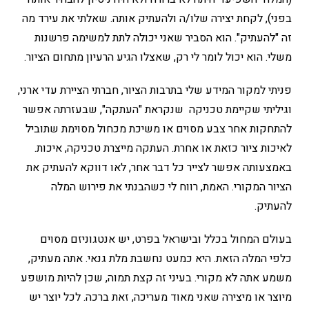
בפני), לקחת יצירה שלו/ה ולהעתיק אותה. שאלתי את עירד מה
זה "להעתיק". הוא הסביר שאני יכולה לתת למשימה פרשנות
משלי. הוא יכול לומר לי רק, שאצלו הגיע הרעיון מתחום הציור.
פניתי למקור המידע שלי בתרבות הציור, חברתי הציירת עדי ארני,
וגיליתי שקיימת טכניקה שנקראת "העתקה", שבעזרתה אפשר
להתחקות אחר צבע מסוים או משיכת מכחול מסוימת שתוביל
לאיכות ציור כזאת או אחרת. העתקה מייצרת טכניקה, איכות.
באמצעותה אפשר לצייר כל דבר אחר, לאו דווקא להעתיק את
הציור המקורי. האמת, רווח לי כשהבנתי את פירוש המלה
להעתיק.
בעולם המחול בכלל ובישראל בפרט, יש אנטגוניזם מסוים
כלפי המלה הזאת. היא כמעט נחשבת מלת גנאי. אתה מעתיק,
משמע אתה לא מקורי. בעיני זה קצת תמוה, שכן להיות מושפע
מיוצר או מיצירה שאני מאוד מעריכה, זאת ברכה. לכל יוצר יש