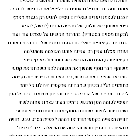
התחלנו לחפש שפה תנועתית שתתמוך במושגים שעניינו
אותנו, ונעזרנו בתרגילים שונים כדי לייעל את החיפוש. לדוגמה,
הצבנו לעצמנו יעדים שאליהם ניסינו להגיע רק בעזרת מאמץ
פיסי משותף של תלות, של טמיעה הדדית (למשל, להגיע
למקום מסוים בסטודיו). בהדרגה הקשינו על עצמנו עוד ועוד.
המצבים הקיצוניים שאליהם הגענו בסופו של דבר משכו אותנו
ועוררו אצלנו עניין רב. עניינה אותנו העוצמה שהתגלמה
בקיצוניות זו, העוצמה הרגשית שבכוחו של מאמץ פיסי
משותף. דבר נוסף שמשך את תשומת לבנו כשבחנו את קטעי
הווידיאו שתיעדו את החזרות, היה האיכות החייתית שהתקיימה
בחומרים הללו. מכיוון שמבחינה פרקטית היה לנו קל יותר
לעבוד בתמיכה של ארבע הגפיים, ומכיוון ששמנו דגש על הפן
הפיסי לעומת הפן הרגשי, נדמינו בעיני עצמונ פחות לשתי
נשים ויותר לחיות משונות המתקיימות בשטח חופשי וטבעי.
חוויית הצפייה בקטעי הווידיאו דמתה לצפייה בסרט טבע. חוויה
זו הציתה בנו עניין חדש והעלתה את השאלה כיצד "יוצרים"