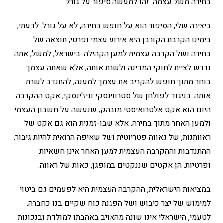
בחירה משל עצמה. זהו למעשה סיפור על גורל.
ביצירה שלי, הסיפור הוא על חופש בחירה, לא על גורל. לדעתי,
בימינו הקרבת הקורבן היא אירוע עצמי ופרטי, תוצאה של
בחירה ושל הקרבה עצמית למען הקהילה. בישראל, למשל, אתה
נדרש לציית לחוקי המדינה ולשרת אותה, אלא שאתה עצמך
בוחר מתוך חופש להקריב את עצמך למענה, להתנדב לשרת
אותה. בניגוד לפולחן של סטרווינסקי וניז'ינסקי, אקט ההקרבה
היום הוא אקט אלטרואיסטי מובהק, שנעשה על חשבון העצמי
ולמען האחר מתוך בחירה. אלא שבו-זמנית הוא גם אקט של
ראוותנות, של גאווה פטריוטית ושל שאיפה הרואית להיות גיבור.
ההתנדבות וההקרבה העצמית למען האחר אינן חשאיות
ופרטיות. הן אקטים שננקטים במופגן, כאות של ראווה.
במציאות הישראלית, ההקרבה העצמית היא לפעמים גם ביטוי
למימוש של יצר כיבוש ושל הפגנת כוח שקיים בנו כחברה.
לטעמי, הישראלי אינו שונה מהאויב באהבתו למולדת ובנכונות