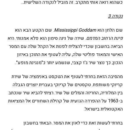
כשהוא רואה אותי מתקרב. זה מוביל לנקודה השלישית…
נקודה 3
שם הלחן הוא
Mississippi Goddam
. שם הקטע הבא הוא
פינת הרחוב המדמם
. שירה של נינה סימון הוא פלא אמנותי. היא
הביאה בחשבון שכדי להצליח לפנות אל הקהל שלה עם המסר
האישי והמאוד פוליטי שלה, עליה לעטוף את התוכן באיזון
הנכון; כך נוצר שיר ג'ז קצבי, שנשמע יותר כ"מנגינת מופע".
מהסיבה הזאת בחרתי לעטוף את הטקסט באנימציה של שירת
קריוקי משותפת. טקסטים של קריוקי בעברית יוצרים הגבלה
בין המלודיה, החריזה והמלים של שיר. רציתי להביא שיר שנכתב
ב-1963 על ההפרדה הגזעית של קהילת השחורים אל המציאות
האקטואלית בישראל.
בחרתי לעשות זאת כדי לאזן את המסר. הבאתי בחשבון