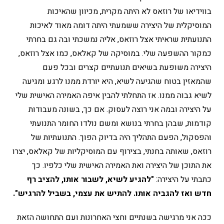
בווידיאו של רוזאס לא היתה מקרית, מכיוון שהאיכות
המוסיקלית של היצירה ששמעתי היתה דומה מאוד לאיכות
התנועתית שראיתי אצל רוזאס, אליה נמשכתי ובה גם בחרתי
כמקור ההשפעה שלי. במוסיקה של קאלאס, כמו אצל רוזאס,
היצירה משופעת בשיאים תנועתיים קצרים ובכל פעם
שהמאזין בטוח שהגיעה לשיא, היא יורדת ממנו לרגע ומגיעה
לשיא גבוה ממנו. אז התחלתי להבין איפה האמירה האישית שלי
על היצירה ובמה אני רוצה לעסוק. אם כך, בשונה מעבודות
קודמות, שבהן בחרתי בנושא ומשם נולדו החומר התנועתי
והפסקול, הפעם התהליך היה בדיוק הפוך. התנועתיות של
רוזאס, שאותה בחנתי, בצירוף עם המוסיקליות של קאלאס, יצרו
את התוכן של היצירה ואת האמירה האישית שלי כלפיו. כך
כתבתי על היצירה:
"להגיע לשיא, לשבור אותו, להציב רף
חדש ואז להגביה אותו. להתיש את עצמי, בשביל להרגיש".
ככה אני מרגישה בשנתיים וחצי האחרונות ועם התחושה הזאת