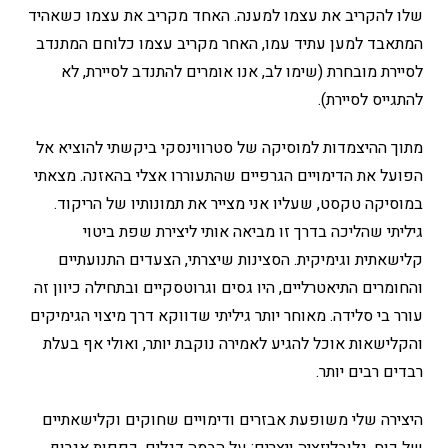
שלו להקריב את עצמו למענה. האחד מקריב את עצמו כשאהיד
המתאבד למען עתיד עמו, האחר מקריב עצמו כלוחם המתנדב
לסיירת מובחרת (שימו לב, אנו אומרים להתנדב לסיירת, לא
להתגייס לסיירת).
מתוך ההיצמדות למוסיקה של סטרווינסקי ביקשתי להוציא אל
הפועל את הדימויים הגרפיים שהתעוררו אצלי בהאזנה. מצאתי
במוסיקה טקסט, שעליו אני מצייר את תמונותיו של הריקוד.
גיליתי שהליכה בדרך זו מביאה אותי ליצירת שפת ביטוי
קלישאתית וגימיקית. הסצינות שיצרתי, הצעדים התנועתיים
והחומרים התיאטרליים, היו גסים וגרוטסקיים ובתחילה כיוון זה
עורר בי סלידה. מאוחר יותר גיליתי שדווקא דרך מיצוי הגימיקים
והקלישאות אוכל להגיע לאמירה נוקבת יותר, ואולי אף בעלת
רבדים רבים יותר.
היצירה שלי משופעת אבזרים ודימויים שחוקים וקלישאתיים