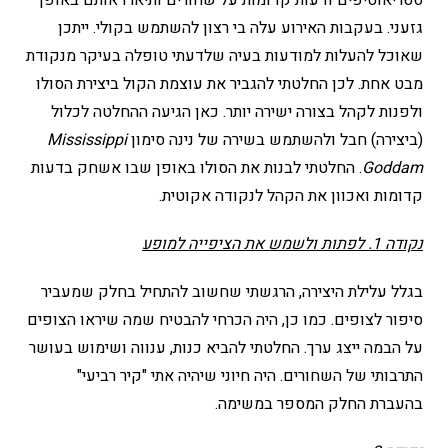
סטריאוטיפים ודעות קדומות על שחורים ותיארו אותם באופן
גזעני. בעקבות האירוע עלה בי רצון להשתמש בקולי. ייתכן
שאוכל להעלות למודעות בעיה שלדעתי טופלה בעיקר מנקודת
מבט אחת. לכן החלטתי להגביר את עוצמת הקול ביצירת הסולו
ולפנות לקהל בצורה ישירה יותר. כאן הגיעה ההחלטה לכלול
(ביצירה) חבל ולהשתמש בשירה של נינה סימון
Mississippi
Goddam
. החלטתי לבנות את הסולו באופן שבו אשחק בדעות
קדומות ואכוון את הקהל לנקודה אקוטית.
נקודה 1. לפתות ולשמש את הציפייה למופע
בגלל עלילת היצירה, הרגשתי שחשוב להתחיל בחלק שמעביר
סיפור לצופים. כמו כן, היה הכרחי להבטיח שמה שיראו הצופים
על הבמה ייצג ערך. החלטתי להביא כנות, ענווה ושימוש בעושר
התרבותי של השחורים. היה חיוני שיהיה אתי "קיר רביעי"
בהעברת החלק המספר במשימה.