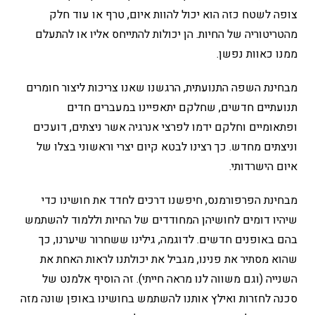
צופה לשטח כזה הוא יכול להוות איום, טרף או עוד חלק
מהטריטוריה של החיות. הן יכולות להתייחס אליו או להתעלם
ממנו כאוות נפשן.
מבחינת השפה התנועתית, הרגשנו שאנו צריכות ליצור חומרים
תנועתיים חדשים, שחלקם יתאפיינו במעברים חדים
ופתאומיים וחלקם ידמו לפרצי אנרגיה אשר ניצתים, דועכים
וניצתים מחדש. כך רצינו לבטא קיום יצרי וראשוני בצלו של
איום הישרדותי.
מבחינת הפרפורמנס, חיפשנו דרכים לחדד את חושינו כדי
שיהיו דומים לחושיהן המחודדים של החיות וללמוד להשתמש
בהם באופנים חדשים. לדוגמה, גילינו ששחרור שיערנו, כך
שהוא מסתיר את פנינו, מגביל את יכולתנו לראות האחת את
השנייה (וגם משווה לנו מראה חייתי). זה הוסיף אלמנט של
סכנה לחזרות ואילץ אותנו להשתמש בחושינו באופן שונה מזה