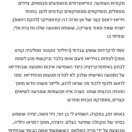
מקורות השפעה: כוריאוגרפים מושפעים מבמאים, ציירים
מפסלים, מוסיקאים ממוסיקאים קודמים להם. בחרתי
וידיאו-דאנס קצר של אן-תרזה דה-קירסמייקר (להקת רוזאס),
יוצרת שאני מאוד מעריכה, ששפת התנועה שלה מדברת אלי,
וצפיתי בו.
נתתי לרקדניות שאתן עבדתי (רוזלינד נוקטור ואוליביה קורט
מסה) לצפות בווידיאו פעם אחת בלבד וביקשתי מהן לנסות
לבחון באימפרוביזציה כיצד השפיעה איכות התנועה שבווידיאו
על התנועה האישית שלהן. לא למדנו תנועות מהווידיאו. נתנו
לראש ולגוף לזכור מה שראו לרגע, ולייצר משהו חדש מתוך
החוויה הרגעית שחוו. נוצרה איזו תנועתיות שמגיעה לשיאים
קצרים, מתפרקת ונבנית מחדש.
באותו זמן, במקרה, השמיע לי בן זוגי, ניני משה, יצירה ששמע
בסיור של מקהלה שתיעד כצלם. היצירה, מתוך
רומיאו ויוליה
,
מבוצעת על ידי מריה קאלאס. כששמעתי אותה הבנתי שבחירתי