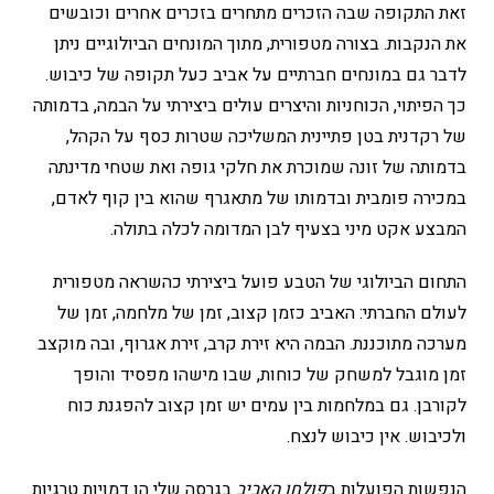
זאת התקופה שבה הזכרים מתחרים בזכרים אחרים וכובשים
את הנקבות. בצורה מטפורית, מתוך המונחים הביולוגיים ניתן
לדבר גם במונחים חברתיים על אביב כעל תקופה של כיבוש.
כך הפיתוי, הכוחניות והיצרים עולים ביצירתי על הבמה, בדמותה
של רקדנית בטן פתיינית המשליכה שטרות כסף על הקהל,
בדמותה של זונה שמוכרת את חלקי גופה ואת שטחי מדינתה
במכירה פומבית ובדמותו של מתאגרף שהוא בין קוף לאדם,
המבצע אקט מיני בצעיף לבן המדומה לכלה בתולה.
התחום הביולוגי של הטבע פועל ביצירתי כהשראה מטפורית
לעולם החברתי: האביב כזמן קצוב, זמן של מלחמה, זמן של
מערכה מתוכננת. הבמה היא זירת קרב, זירת אגרוף, ובה מוקצב
זמן מוגבל למשחק של כוחות, שבו מישהו מפסיד והופך
לקורבן. גם במלחמות בין עמים יש זמן קצוב להפגנת כוח
ולכיבוש. אין כיבוש לנצח.
הנפשות הפועלות ב
פולחן האביב
בגרסה שלי הן דמויות טרגיות