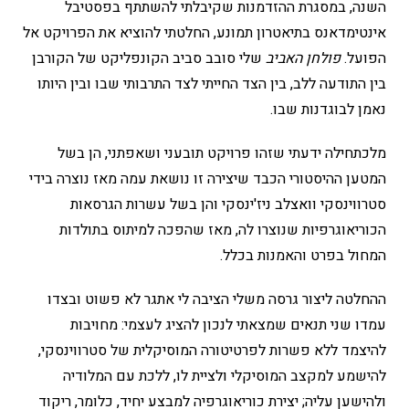
השנה, במסגרת ההזדמנות שקיבלתי להשתתף בפסטיבל
אינטימדאנס בתיאטרון תמונע, החלטתי להוציא את הפרויקט אל
הפועל.
פולחן האביב
שלי סובב סביב הקונפליקט של הקורבן
בין התודעה ללב, בין הצד החייתי לצד התרבותי שבו ובין היותו
נאמן לבוגדנות שבו.
מלכתחילה ידעתי שזהו פרויקט תובעני ושאפתני, הן בשל
המטען ההיסטורי הכבד שיצירה זו נושאת עמה מאז נוצרה בידי
סטרווינסקי וואצלב ניז'ינסקי והן בשל עשרות הגרסאות
הכוריאוגרפיות שנוצרו לה, מאז שהפכה למיתוס בתולדות
המחול בפרט והאמנות בכלל.
ההחלטה ליצור גרסה משלי הציבה לי אתגר לא פשוט ובצדו
עמדו שני תנאים שמצאתי לנכון להציג לעצמי: מחויבות
להיצמד ללא פשרות לפרטיטורה המוסיקלית של סטרווינסקי,
להישמע למקצב המוסיקלי ולציית לו, ללכת עם המלודיה
ולהישען עליה; יצירת כוריאוגרפיה למבצע יחיד, כלומר, ריקוד