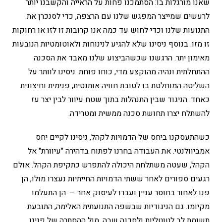
שאנו מורגלות בו: הסתמכנו פחות על הראייה והקשבנו יותר
לרעשים שמייצר המפגש שלנו עם הרצפה, כדי לסנכרן את
התנועות שלנו וכדי לחוש עד כמה אנו קרובות זו לזו או רחוקות
זו מזו. בנוסף ניסינו שלא להגיע לנינוחות ולאוטומטיות הנובעות
מאימון יתר. הרגשנו שכשהביצוע שלנו מאבד את הסכנה
ההתחלתית ונהיה מהוקצע מדי, כוחו פוחת. ניסינו לוותר על
השליטה המוחלטת בו לטובת חוויה אותנטית, פנימית וחיצונית
כאחד. הניגוד שבין התנהלות בתוך שטח עיוור לבין יצר עז
להשתלח יצרו תחושת סכנה ממשית ומטרידה.
כשהתעסקנו ביחס של הדמויות לקהל, ניסינו לקיים יחס
אמביוולנטי. את העבודה בחרנו לפתוח בדהירה "עיוורת" אל
הקהל, שעטה משתלחת היכולה להתפרש כתקיפת הקהל. אולם
רגעים ספורים לאחר ששתי הדמויות החייתיות נעצרו מולו, הן
פנו לאחור בחוסר עניין ועברו לעיסוק אחר – הן התעלמו
מקיומו. גם הניגודיות שבשפה התנועתית האלימה, התובעת
תשומת לב לטוטליות ולסכנה שבה, מול ההסתרה של פנינו,