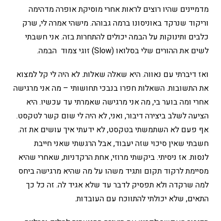
מדמיינים שהיו רוצים לראות אחרי מוסיקת אופרה מדהימה
וריקוד שנרקד באוניסונו ברמה גבוהה. מישהי אמרה לי, שרק
כלבים ותינוקות על הבמה יכולים להתחרות בזה. אני חשבתי
לשים את ההורים שלי בסלואו (Slow) זוגי צמוד הבמה.
ואז דיברתי עם נאווה. היא שאלה שאלות. לא היה לי קל למצוא
את התשובות. השאלות חפרו בנבכי תחושותי – מה אני מרגישה
אחרי ומה בוער בי, מה אני מרגישה שאמרתי עד עכשיו. היא
הציעה לשלב ביצירה דיבור, ואני, לא היה לי שום קשר לטקסט.
אף פעם לא השתמשתי בטקסט, לא ידעתי איך עושים את זה.
חשבתי שאין סיכוי שזה יעבוד, אבל הרגשתי שאני חייבת
לנסות. אז ניסיתי. ביקשתי מרוזי, אחת הרקדניות, שאחרי שהיא
מסיימת לרקוד תקום ותגיד משהו על מה שהיא מרגישה ביחס
למה שרקדה ולא תפסיק לדבר עד שלא אגיד לה. זה כל כך
התאים, שלא יכולתי להתווכח עם העובדות.