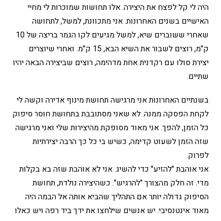
היה לי קל לפצח את היצירה. אלו תחושות שמוכרות לי מחיי
האישיים בשנים האחרונות. אני מתכוונת, למשל, לתחושה
שאחרי ששוברים שיא, למשל מגיעים לקו הגמר בריצה של 10
ק"מ, רוצים לשבור את השיא הבא, 15 ק"מ. ואחרי שיוצרים
יצירת סולו עם רקדנית אחת מדהימה, רוצים שביצירה הבאה יהיו
שתיים.
בשנתיים האחרונות אני מרגישה תחושת מינוף אדירה וקשה לי
לקחת הפסקה ממנה. לא שאני מסתובבת בתחושת חוסר סיפוק
כל הזמן, להפך. אני מאוד מסופקת מהיצירות שלי ואני מרגישה
שזה הזמן לשעוט קדימה, כשיש בי כל כך הרבה יצירתיות
לפרוק.
אני אוהבת "להזיע" כדי להשיג. אני לא אוהבת שזה בא בקלות
מדי. זה חלק מהצורך "להרגיש". כשהיצירה נולדת, תחושת
הסיפוק גדולה יותר אם התהליך שהביא אותה אל הבמה היה
מאוד אינטנסיבי. יש אנשים שילחצו את ידך ביד רפה ויש כאלו