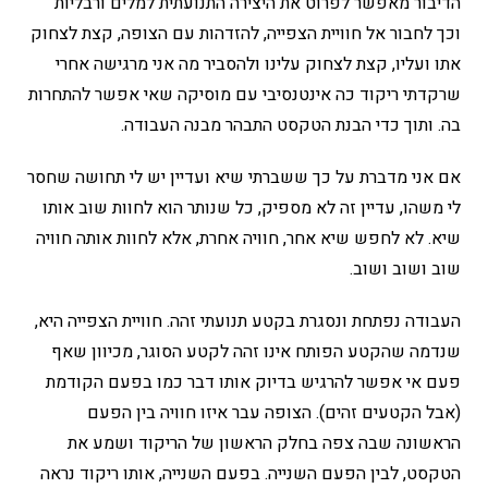
הדיבור מאפשר לפרוט את היצירה התנועתית למלים ורבליות
וכך לחבור אל חוויית הצפייה, להזדהות עם הצופה, קצת לצחוק
אתו ועליו, קצת לצחוק עלינו ולהסביר מה אני מרגישה אחרי
שרקדתי ריקוד כה אינטנסיבי עם מוסיקה שאי אפשר להתחרות
בה. ותוך כדי הבנת הטקסט התבהר מבנה העבודה.
אם אני מדברת על כך ששברתי שיא ועדיין יש לי תחושה שחסר
לי משהו, עדיין זה לא מספיק, כל שנותר הוא לחוות שוב אותו
שיא. לא לחפש שיא אחר, חוויה אחרת, אלא לחוות אותה חוויה
שוב ושוב ושוב.
העבודה נפתחת ונסגרת בקטע תנועתי זהה. חוויית הצפייה היא,
שנדמה שהקטע הפותח אינו זהה לקטע הסוגר, מכיוון שאף
פעם אי אפשר להרגיש בדיוק אותו דבר כמו בפעם הקודמת
(אבל הקטעים זהים). הצופה עבר איזו חוויה בין הפעם
הראשונה שבה צפה בחלק הראשון של הריקוד ושמע את
הטקסט, לבין הפעם השנייה. בפעם השנייה, אותו ריקוד נראה