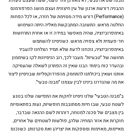
מבנה שנראה טבעי, לא מאורגן וחד פעמי, שעה שעצם פעולת
ההבניה דורשת ארגון של עין חיצונית ועצם מושג הפרפורמנס
(Performance) דורש מידה מסוימת של חזרה, או לכל הפחות
החלטה מראש. התשובה המתבקשת מאליה היתה השימוש
באימפרוביזציה, שהיה מאפשר במידה זו או אחרת התרחשות
חד-פעמית ולא צפויה מראש. כשניסינו להשתמש
באימפרוביזציה, נוכחנו לדעת שלא תמיד הצלחנו להעביר
תחושה של "טבעיות". מעבר לכך, רוב הניסיונות לקו בשיממון
ובהעדר כוח בימתי. הבנו שאין זה הפתרון לשאלה שהעסיקה
אותנו ושאין ביכולתנו להתחמק מהפרדוקסליות שבניסיון ליצור
את מה שהגדרנו בינינו לבין עצמנו "מבנה טבעי".
ב"מבנה הטבעי" שלנו ניסינו לחקות את התפישה שלנו בנוגע
לשטח טבעי, שבו חיות מסתובבות חופשיות, נעות בפתאומיות
בין מצבים של סכנה למנוחה, דוהרות לשם ההנאה שבדבר,
חוקרות את אזור המחיה שלהן, פולשות לשטחים של אחרים,
מאיימות, מאוימות ומספקות את יצריהן ואת סקרנותן. כשנכנס