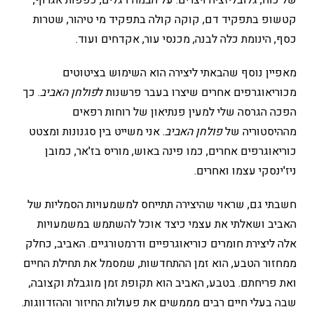
של כוח, גלובליזציה ויצרים: על הבמה דגלים, כפפות אגרוף,
קטשופ בתפקיד דם, קוקה קולה בתפקיד מי טיהור, שטרות
כסף, הינומת כלה לבנה, מכנסי עור, אקדחים ועוד.
מאפיין נוסף שהבאתי ליצירה הוא השימוש בציטוטים
מכוריאוגרפים אחרים שיצרו בעבר פרשנות ל
פולחן האביב
. כך
הפכה הגרסה שלי למעין פנתיאון של רוחות רפאים
מההיסטוריה של
פולחן האביב
. אני משייט בין סגנונות ומצטט
כוריאוגרפים אחרים, כמו פינה באוש, מוריס בז'אר, כמובן
ניז'ינסקי עצמו ואחרים.
חשבתי גם, שראוי שהיצירה תתייחס למשמעויות הסמליות של
האביב ושאלתי את עצמי כיצד אוכל להשתמש במשמעויות
אלה ליצירת חומרים כוריאוגרפיים ודרמטורגיים. האביב, כחלק
ממחזור הטבע, הוא זמן ההתחדשות, שמסמל את תחילת החיים
ואת פריחתם. בטבע, האביב הוא תקופת זמן מוגבלת וקצובה,
שבה בעלי חיים רבים מממשים את פעולות החיזור וההזדווגות.