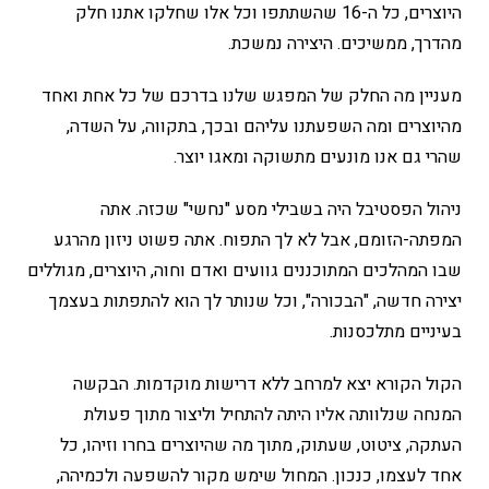
היוצרים, כל ה-16 שהשתתפו וכל אלו שחלקו אתנו חלק
מהדרך, ממשיכים. היצירה נמשכת.
מעניין מה החלק של המפגש שלנו בדרכם של כל אחת ואחד
מהיוצרים ומה השפעתנו עליהם ובכך, בתקווה, על השדה,
שהרי גם אנו מונעים מתשוקה ומאגו יוצר.
ניהול הפסטיבל היה בשבילי מסע "נחשי" שכזה. אתה
המפתה-הזומם, אבל לא לך התפוח. אתה פשוט ניזון מהרגע
שבו המהלכים המתוכננים גוועים ואדם וחוה, היוצרים, מגוללים
יצירה חדשה, "הבכורה", וכל שנותר לך הוא להתפתות בעצמך
בעיניים מתלכסנות.
הקול הקורא יצא למרחב ללא דרישות מוקדמות. הבקשה
המנחה שנלוותה אליו היתה להתחיל וליצור מתוך פעולת
העתקה, ציטוט, שעתוק, מתוך מה שהיוצרים בחרו וזיהו, כל
אחד לעצמו, כנכון. המחול שימש מקור להשפעה ולכמיהה,