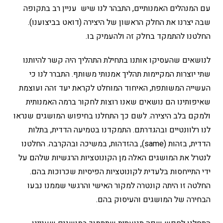
עם המנהלים האמנותיים, התבהר לנו שיש עניין רב בתקופה
שבה יצרנו את החלק הראשון של היצירה (דואט בביצוענו).
החלטנו להתמקד בחלק זה ולהעמיק בו.
לנושאים שהעסיקו אותנו בתחילת התהליך היה קשר להיותנו
שתי יוצרות המקיימות תהליך אמנותי משותף. התברר לנו כי
העשייה המשותפת, האיחוד המוחלט לקראת יעד זהה ועוצמת
שאיפותינו הם נושאים שאנו רוצות לחקור ברמה האמנותית
ולמקם בלב היצירה. לשם כך התחלנו בחיפוש המושגים שנראו
לנו רלוונטיים ובהגדרתם. התמקדנו בטמיעה הדדית, בתלות
הדדית, בזהות (same), בהזדהות, במשיכה ובהקרבה. החלטנו
לנטרל את המושגים האלה מן הקונוטציות הרגשיות שלהם על
ידי התייחסות בלעדית לקונוטציות הפיסיות שכרוכות בהם.
החלטה זו היתה קונטרה למקור האישי והרגשי שממנו נבעו
הבחירה של המושגים והעיסוק בהם.