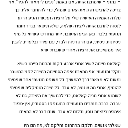
– כמוני – שימחצו אותה, אם באמת "נעים לי מאוד להכיר". אני
צריכה להרגיש חזק את האדם שמולי, כדי להתחבר אליו. כך
נולדה האמירה האישית שלי על היצירה ועכשיו הגיע הרגע
לנסות לתרגם אותה ליצירה שלמה, שלא תישאר בגדר חומר
תנועתי בלבד. כאן הגיע המשבר. יותר מחודש עשיתי כל מיני
ניסיונות. ניסיתי, עם הרקדניות ולבדי, עם עירד ובלעדיו, להבין
איך ממשיכים את היצירה אחרי ששברתי שיא.
קאלאס סיימה לשיר אחרי ארבע דקות והבנות סיימו בשיא
ווקלי ותנועתי. אני מתארת איפה הסתיימה היצירה לפני המשבר
ומשם לא מצאתי דרך להמשיך. כל משפט תנועתי אחר שניסיתי
להוסיף, אחרי מה שנוצר, לא עבד. כל יצירה מוסיקלית שניסיתי
לשמוע אחרי מריה קאלאס, כדי להמשיך את היצירה, גם לא
עבדה. הרבה חומרים תנועתיים התעופפו בסטודיו, אין-ספור
אימפרוביזציות נוסו, וכלום לא עבד. שום דבר לא התאים.
שאלתי אנשים, חלקם מהתחום וחלקם לא, מה הם היו