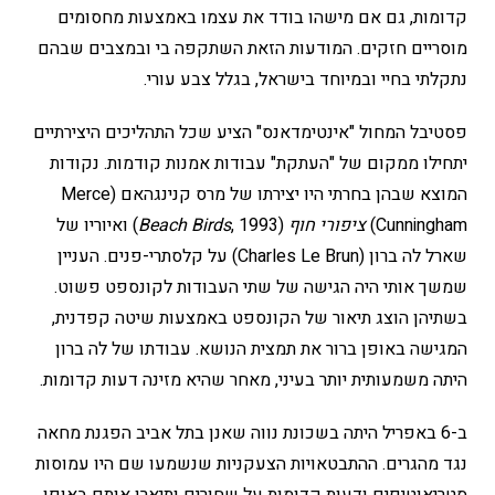
קדומות, גם אם מישהו בודד את עצמו באמצעות מחסומים
מוסריים חזקים. המודעות הזאת השתקפה בי ובמצבים שבהם
נתקלתי בחיי ובמיוחד בישראל, בגלל צבע עורי.
פסטיבל המחול "אינטימדאנס" הציע שכל התהליכים היצירתיים
יתחילו ממקום של "העתקת" עבודות אמנות קודמות. נקודות
המוצא שבהן בחרתי היו יצירתו של מרס קנינגהאם (Merce
Cunningham)
ציפורי חוף
(
Beach Birds
, 1993) ואיוריו של
שארל לה ברון (Charles Le Brun) על קלסתרי-פנים. העניין
שמשך אותי היה הגישה של שתי העבודות לקונספט פשוט.
בשתיהן הוצג תיאור של הקונספט באמצעות שיטה קפדנית,
המגישה באופן ברור את תמצית הנושא. עבודתו של לה ברון
היתה משמעותית יותר בעיני, מאחר שהיא מזינה דעות קדומות.
ב-6 באפריל היתה בשכונת נווה שאנן בתל אביב הפגנת מחאה
נגד מהגרים. ההתבטאויות הצעקניות שנשמעו שם היו עמוסות