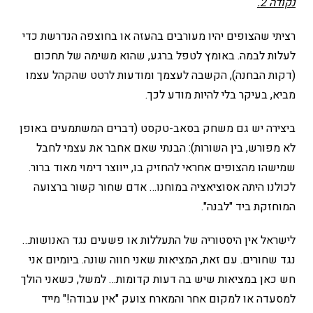
נקודה 2.
רציתי שהצופים יהיו מעורבים בהעזה או בחוצפה הנדרשת כדי
לעלות לבמה. באומץ לטפל ברגע, שהוא משימה של תחכום
(דקות הבחנה), הקשבה לעצמך ומודעות לרטט שהקהל עצמו
מביא, בעיקר בלי להיות מודע לכך.
ביצירה יש גם משחק בסאב-טקסט (דברים המשתמעים באופן
לא מפורש, בין השורות): הבנתי שאם אחבר את עצמי לחבל
שמישהו מהצופים אחראי להחזיק בו, ייווצר דימוי מאוד ברור.
לכולנו היתה אסוציאציה במוחנו… אדם שחור קשור ברצועה
המוחזקת ביד "לבנה".
לישראל אין היסטוריה של התעללות או פשעים נגד האנושות…
נגד שחורים. עם זאת, המציאות שאני חווה שונה. ביומיום אני
חש כאן במציאות שיש בה דעות קדומות… למשל, כשאני הולך
למסעדה או למקום אחר והמארח צועק "אין עבודה!" מייד