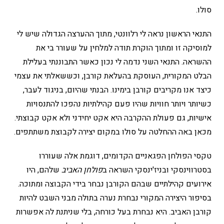
סולו.
התנאי הראשון נראה לי רלוונטי, מתוך ההערצה הגדולה שיש לי
למוסיקה זו ומתוך הוקרת תודה למלחין על שעורר בי את
ההשראה. התנאי השני נדמה לי נכון כאשר התבוננתי בעלילת
הבלט המקורית, העוסקת בהעלאת קורבן, וכששאלתי את עצמי
כיצד אנו מקריבים קורבן בימינו. הבנתי שהיום, בניגוד לעבר,
כשיותר ויותר חוויות שהיו פעם קהילתיות נהפכו להתנסויות
אישיות, גם פעולת ההקרבה היא אקט יחידני ולא אקט קבוצתי.
מכאן באה ההחלטה על סולו במקום יצירה לקבוצת משתתפים.
טקסי הפולחן הפגאניים הקדומים, דוגמת אלה שעוררו
בסטרווינסקי ובניז'ינסקי השראה ב
פולחן האביב
שלהם, היו
אירועים קהילתיים שבהם הקורבן נבחר בידי הקבוצה ומתוכה.
בסיפור היצירה המקורי נבחרת נערה בתולה מבני השבט להיות
קורבן האביב. היא נבחרת בעל כורחה, בלי שניתנת לה אפשרות