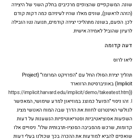
שונה. המשקפיים שהצופים מרכיבים בחלק השני של היצירה
(הזהה לראשון), שונים מאלו שהיו לעיניהם כמה דקות קודם
לכן. הפעם, בשונה מתהליכי יצירה קודמים, תנועה נטו הובילה
לרעיון שהוביל לאמירה אישית.
דעה קדומה
ליאו לרוס
תהליך יצירת הסולו החל עם "הפרויקט המרומז" (Project
Implicit) באוניברסיטת הרווארד
https://implicit.harvard.edu/implicit/demo/takeatest.htm
((
l
. זהו ניסוי "הפועל כמוצג במוזיאון למדע שימושי, המאפשר
לגולשי האינטרנט לחוות את הדרך שבה המוח האנושי מציג
השפעות אסוציאטיביות וסטריאוטיפיות הנשענות על דעות
קדומות, שרכש מהסביבה הסוציו-תרבותית שלו". ניסויים אלו
שואפים להביא למודעות את ההכרה בכך שכולנו בעלי דעות