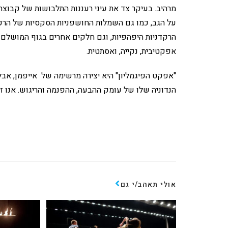
מרהיב. בעיקר צד את עיני רעננות התלבושות של קבוצת 
על הגב, כמו גם השמלות החושפניות הסקסיות של הרקד
הרקדניות היפהפיות, וגם חלקים אחרים בגוף המושלם ש
אפקטיבית, נקייה, ואסתטית.
"אפקט הפיגמליון" היא יצירה מרשימה של אייפמן, אבל 
הנדוניה שלו של עומק ההבעה, ההפנמה והריגוש. אנו 
אולי תאהב/י גם