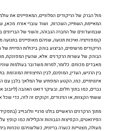
מול הברק של הריקודים הסלוניים, המאפיינים את עולמו
המאיימת, השתייה, השכרות, ושוד עוברי אורח. מכאן, ש
שבמועדונים של החברה הגבוהה, והשני של הבריונים ב
קומפוזיציה ואיכות תנועה, שניהם מאופיינים בתנועה מ
הריקודים מרשימים, הביצוע בוהק ביכולות הפיזית של 
הבוהק של עשרות הרקדנים. אלא, שהעין המפונקת, מתרג
מאבדים מכוחם. כלומר, למרות משדובר בעולמות שונים ח
בין הרגיש, העדין, המופנם, לבין החיצוניות המוגזמת. 
אינטימיים, כמו, הקטע המפתיע של המלאך בלבן עם ה
גברים, כמו בתוך חלום, ובעיקר דואט האהבה (ליובוב אנ
ששתי הקצוות, או הניגודים, זקוקים זה לזה, כדי שכל א
מתוך הרקדנים הראשיים בולט סרגיי וולובוייב (בתפקיד
הפירואטים, הקפיצות הגבוהות והקלילות כמו קופץ על
מעולה, מצטיינת כנערה בריונית, כשלשניהם נוכחות בימ