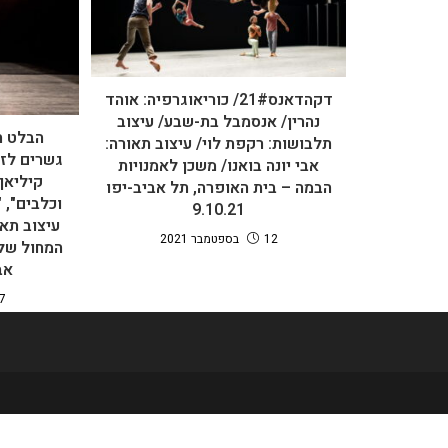
דקהדאנס21#/ כוריאוגרפיה: אוהד
נהרין/ אנסמבל בת-שבע/ עיצוב
הבלט ה
תלבושות: רקפת לוי/ עיצוב תאורה:
גשרים לזמ
אבי יונה בואנו/ משכן לאמנויות
קיליאן:
הבמה – בית האופרה, תל אביב-יפו
9.10.21
עיצוב תא
12 בספטמבר 2021
המחול של
אביב/
27 בנוב