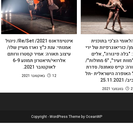
לאומי הצ'כי בתוכנית
אינטימדאנס 2021/ Re/Set/ ניהול
ן/ כוריאוגרפיות של ירי
אמנותי: ענת כ"ץ וארז מעיין שלו/
 "בלה פיגורה", אלים
עיצוב תאורה: אמיר קסטרו ורותם
וכלבים", "מוות זעיר", "6 מחולות"/
אלרואי/תיאטרון תמונע 6-9
ורה: קייס טאחנס/ סדרת
לאוקטובר 2021.
 האופרה הישראלית -תל
12 באוקטובר 2021
 25.11.2021
מבר 2021
Copyright - WordPress Theme by OceanWP