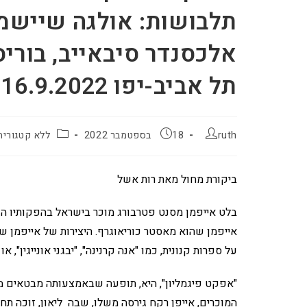
תלבושות: אולגה שיישמל
אלכסנדר סיבאייב, בורי
תל אביב-יפו 16.9.2022
ruth
18 בספטמבר 2022
ללא קטגוריה
ביקורת מחול מאת רות אשל
בלט אייפמן מסנט פטרבורג מוכר בישראל בהפקותיו הגר
אייפמן שהוא מאסטר כוריאוגרף. היצירות של אייפמן ש
על ספרות קנונית, כמו "אנה קרנינה", "יבגני אונייגין", או 
"אפקט פיגמליון", היא, תופעה שבאמצעותה מבטאים מצב 
המוכרים, אייפן רקח גירסה משלו, שבה ליאון, זוכה תח