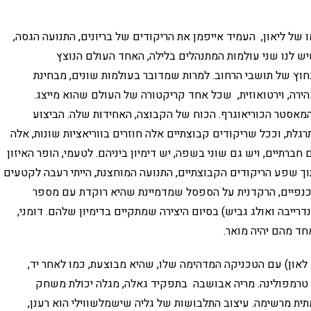
 של ליאון, העמיד אייפמן את הריקודים של בריונים, התנועה הגסה,
יש לנו שני עולמות המתנהלים בלילה, האחד העולם הנוצץ
חוץ של תושבי הרחוב. למרות שמדובר בעולמות שונים, מבחינת
הירה, וירטואוזית, שכל אחד קריקטורה של העולם שהוא מייצג.
המאסטר הכוריאוגרף. הכוח של הקבוצה, האחידות שלה. הביצוע
לת, וככל שריקודים קבוצתיים אלה חוזרים בווריאציות שונות, אלה
ברתיים, ויש גם שוני בשפה, יש דימיון ביניהם. לטעמי, הופר האיזון
בתוך שפע הריקודים הקבוצתיים, התנועה המוחצנת, הייתי רעבה לקטעים
כנפיים, הרקדנית על הספסל שמדמיינת שהיא רוקדת עם מספר
דרייבה ואולג גביש) בסיום היצירה שמתקיים בדימיון שלהם. דומני,
חד מהם יהיה מואר.
 לאון) עם הטכניקה המדהימה שלו, שהיא מבוצעת, כמו לאחר יד,
 טרמפולינה. מריה אבושבה בתפקיד גאלה, מגלה יכולת משחק
תית מרשימה. עיצוב התלבושות של גליה שישמלשווילי הוא רענן,