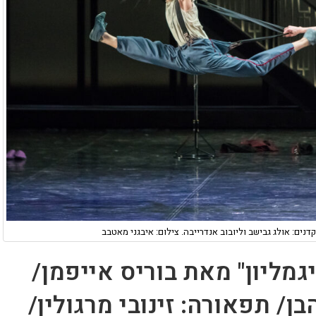
דנים: אולג גבישב וליובוב אנדרייבה. צילום: איבגני מאטבב
מליון" מאת בוריס אייפמן/
ן/ תפאורה: זינובי מרגולין/