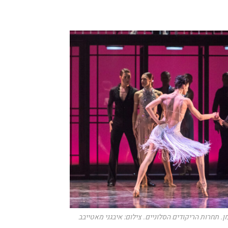
. תחרות הריקודים הסלוניים. צילום: איבגני מאטייבב