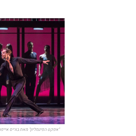
"אפקט הפיגמליון" מאת בוריס אייפמן