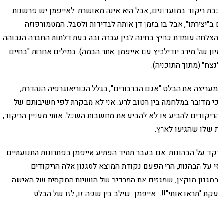
ת ריקוד במועדונים, אבל היא אינה מאושרת. לאייפמן יש פרשנות
ב"יצירתו", אבל בו בזמן דן אותה לבדידות ולסבל. המטמורפוזה
הצלחה עומדת כחיץ בחינה לבין עברה ובה בעת דלתות החברה הגבוהה
יון של מירב יודילביץ עם אייפמן. אתר הבמה). במילים אחרות "בחיים
צח" (מתוך התוכניה).
 מעריצה את הבלט "אגם הברבורים", בגלל הכוריאוגרפיה הנהדרת,
כי מדובר במלחמה בין הטוב לרע. אני לא מבקרת לפי חשיבותם של
 הריקודים להביע או לא להביע את מחשבות השכל. אותי מעניין הריקוד,
 שלו שהגיעו לארץ.
קד על הבהונות. אם בעבר תמיד הפתיע אייפמן בפתרונות התנועתיים
 על הבהנות, הרי הפעם נקודת המוצא לסגנון אלה הריקודים
 בסגנון מוקצן, שמגזים את המרכיב של הנשיות הסקסית של האישה
קת "תראו אותי"!!. אייפמן שילב בין שפה זו, לזו של הבלט