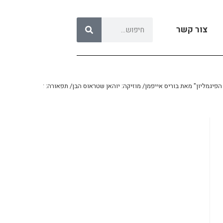
צור קשר
יגמליון" מאת בוריס אייפמן/ מוזיקה: יוהאן שטראוס הבן/ תפאורה: זינובי מרגולין/ תלבוש