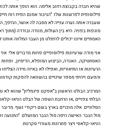
שהיא חברה בקבוצת רחוב אלימה. הוא הופך אותה לכוכב
פילוסופית לפרשנות שלו: "הגיבור אמנם הפיח רוח חיים 
שעברה אותה נערה ענייה לא מסבה לה אושר, ההיפך, ה
מוגפות בפניה. היא בין העולות, מנודה ובודדה (מתוך רא
האמתיים איננו יכולים להימלט מן העבר המלווה אותנו לנ
אני מודה שרעיונות פילוסופיים פחות מדברים אלי. אני
האסתטיקה, האגדה, הביצוע המופלא, הדימיון, ופחות 
הרעיונות או התיאוריות, ואפילו לא באיזה מידה הצליחו
והפעם זיהיתי מספר שינויים בהשוואה להפקות קודמות
המרכיב הבולט הראשון ב"אפקט פיגמליון" שהוא לא נר
הבלתי צפויים ,או הרחבת השפה של הבלט הניאו-קלאסי
הסלוניים. אלה מוכרים בארץ בשם ריקודי נשף. מדובר
מול הגבר. האישה היפה מול הגבר המושלם. "התנועה זוע
הניאו-קלאסי ויצר פתרונות מעוררי סקרנות.