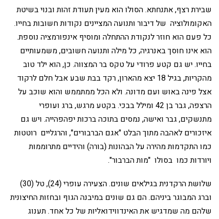
שבירת רצף, אתנחתא. הסולו הוא מעין תעודת זהות ובנוי בשיטת
האקומולוציה של דיבור ותנועה המציינים נקודות חשובות בחייו.
כל פעם הוא חוזר לנקודת ההתחלה ומוסיף אינפורמציה נוספת.
הוא אינו חוסך באנרגיה, כל מילה ותנועה חשובים, משמעותיים
בחייו. יש גם קטע פרודי על טקס בר המצווה. כן, הוא ילד טוב
מהקריות, בגיל 18 יצא מהארון, רקד בבת שבע אבל חלם לרקוד
אצל פינה באוש ועם מדונה. ולא הכל ממתממש והוא שוכב על
הרצפה, גבר בן 42 ומילל בבכי. בקטע מרגש, ברג ועופרי
מתנשקים, גבר ואישה, נמסים בתוכה ברכות יפהפהייה. ויש גם
איזכורים לאהבה מתוך הבלט "אגם הברבורים", והרגליים רוטטות
כמו התקדמות מהירה על הבהונות (בורה) והידיים מתרוממות
ויורדות כמו בסולו "מות הברבור".
שלושת הרקדנית בגילאים שונים. הצעירה עופרי (24), טל (30)
וברג המבוגר ביניהם. הם גם שונים במיבנה הגוף ובחזות החיצונית
שלהם מה שמדגיש את האינדווידואליות של כל אחד. תענוג