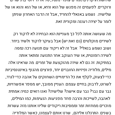
ורוקדים. לפעמים זה מפגש של הוא והיא, או של הוא והוא או של
שלישיה. נשמע באנאלי להחריד, אבל זה הדבר האחרון שניתן
לומר על יצירה רעננה ומקורית זאת.
מה שעושה אותה לכל כך מעניינת הוא הבחירה לא לרקוד רק
לשירים מוקלטים (גם זאת יש) אבל בעיקר לרקוד ולשיר ביחד.
ושוב נשמע בנאלי? אבל זה לא ריקוד עם תנועה רכה נמסה
לשירה רומנטית, או שיר העוקב אחר התנועה ומתאר אותה
במתיקות. זה גם לא שירה מהוקצעת של זמרים. מה שראינו אלה
מילים, מלודיה ופיזיות החוברים יחד, פורצים מהגוף באינטנסיביות
כדי לצעוק, לקלף את כל הדימויים השחוקים על אהבה כדי לגרד,
לשרוט, לדבוק בחיים עצמם. העניין מסובך, יש מספר אפשרויות,
גבר עם גבר? גבר עם אישה? שלישיה? ואנו רואים כמיה אמתית
לאהבה, לשייכות והרבה פחד מפגיעות. הנעימות, כמו המילים,
מוכרים ממחזות זמר וממסיבות ריקודים שליוו אותנו מזה עשרות
בשנים. התרגלנו אליהם, שרנו אותם לעצמנו, כאשר המלודיה