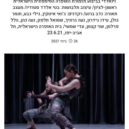
ויואלדי בביצוע תזמורת האופרה הסימפונית הישראלית
ראשון-לציון/ עיצוב תלבושות: בטי אלדד סטודיו/ מעצב
תאורה: נדב ברנע/ רקדנים: ג'ואי איטקין, גילי גבע, תומר
גולן, עידו גידרון, נעה גרוניך, שמואל חלפון, נעה כהן, הלל
פרלמן, שני קצמן, עדי שמשי/ בית האופרה הישראלית, תל
אביב-יפו, 23.6.21
26 ביוני 2021