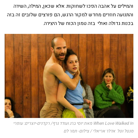
והמילים על אהבה הפכו לשחוקות. אלא שכאן, המילה, השירה
והתנועה חוזרים מחדש למקור הרגש, הם פורצים שלובים זה בזה
בכנות גדולה ואולי בזה טמון הכוח של היצירה.
When Love Walked In מאת יוסי ברג ועודד גרף/ רקדנים-יוצרים: עופרי
מנטל וטל אדלר אריאלי / צילום- תמר לם