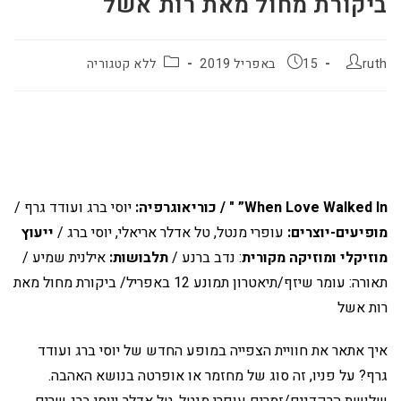
ביקורת מחול מאת רות אשל
ruth
15 באפריל 2019
ללא קטגוריה
When Love Walked In”
" / כוריאוגרפיה:
יוסי ברג ועודד גרף /
מופיעים-יוצרים:
עופרי מנטל, טל אדלר אריאלי, יוסי ברג /
ייעוץ
מוזיקלי ומוזיקה מקורית
: נדב ברנע /
תלבושות:
אילנית שמיע /
תאורה: עומר שיזף/תיאטרון תמונע 12 באפריל/ ביקורת מחול מאת
רות אשל
איך אתאר את חוויית הצפייה במופע החדש של יוסי ברג ועודד
גרף? על פניו, זה סוג של מחזמר או אופרטה בנושא האהבה.
שלושת הרקדנים/זמרים עופרי מנטל, טל אדלר ויוסי ברג שרים