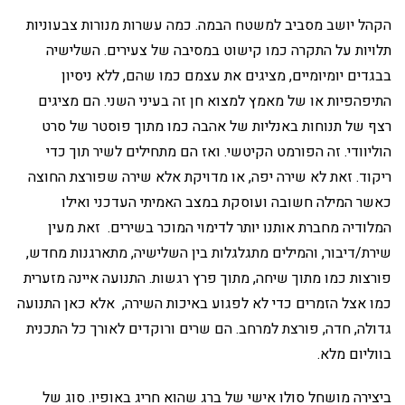
הקהל יושב מסביב למשטח הבמה. כמה עשרות מנורות צבעוניות
תלויות על התקרה כמו קישוט במסיבה של צעירים. השלישיה
בבגדים יומיומיים, מציגים את עצמם כמו שהם, ללא ניסיון
התיפהפיות או של מאמץ למצוא חן זה בעיני השני. הם מציגים
רצף של תנוחות באנליות של אהבה כמו מתוך פוסטר של סרט
הוליוודי. זה הפורמט הקיטשי. ואז הם מתחילים לשיר תוך כדי
ריקוד. זאת לא שירה יפה, או מדויקת אלא שירה שפורצת החוצה
כאשר המילה חשובה ועוסקת במצב האמיתי העדכני ואילו
המלודיה מחברת אותנו יותר לדימוי המוכר בשירים. זאת מעין
שירת/דיבור, והמילים מתגלגלות בין השלישיה, מתארגנות מחדש,
פורצות כמו מתוך שיחה, מתוך פרץ רגשות. התנועה איינה מזערית
כמו אצל הזמרים כדי לא לפגוע באיכות השירה, אלא כאן התנועה
גדולה, חדה, פורצת למרחב. הם שרים ורוקדים לאורך כל התכנית
בווליום מלא.
ביצירה מושחל סולו אישי של ברג שהוא חריג באופיו. סוג של