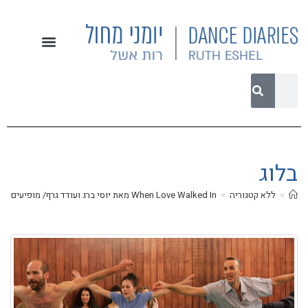
בלוג
>
ללא קטגוריה
>
When Love Walked In מאת יוסי ברג ועודד גרף/ מופיעים-יוצרים: עופרי מנטל, טל אדלר אריאלי, יוסי ברג/ מוזיקה מקורית: נדב ברנע/תלבושות: אילנית שמיע/ תאורה: עומר שיזף/ תיאטרון תמונע 12 אפריל 2019/ ביקורת מחול מאת רות אשל