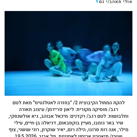
אולי תאהב/י גם
להקת המחול הקיבוצית 2/ "בחזרה לאטלנטיס" מאת לטם
רגב/ מוסיקה מקורית: ליאון פרידמן/ עיצוב תאורה
ותלבושות: לטם רגב/ רקדנים: מיכאל אבוהב, גיא אולשנסקי,
שיר באר גומבו, מעיין בוקסבאום, דניאלה בן-חיים, עילי
מילר, אנה רות סרוגו, הילה רום, יאיר שוקרון, רוני שושני, צוף
שטרן/ תיאטרון אריסון לאמנויות, תל אביב, 19.5.2026