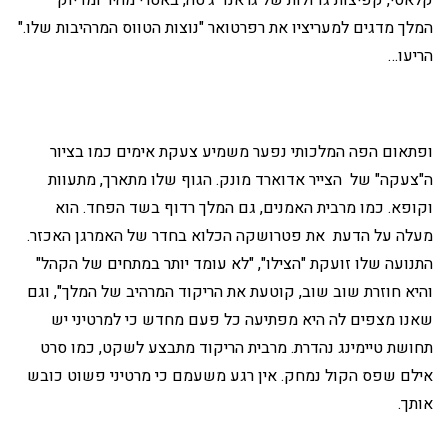
המלך מדגים למעריציו את רפרטואר "נוצות הטווס המרהיבות שלו."
הריעו…
ופתאום הפה המלכותי נפער משמיע צעקת אימים כמו בציור
ה"צעקה" של הצייר אדוארד מונק. הגוף שלו מתארך, מתעוות
וקופא. כמו מרבית האמנים, גם המלך רדוף בשד הפחד. הוא
מעלה על הדעת את פטרושקה הכלוא בחדר של האמרגן האכזר.
התנועה שלו זועקת "הצילו", "לא עומד יותר במתחים של הקהל"
והיא חוזרת שוב שוב, קוטעת את הריקוד המרהיב של המלך", וגם
שאנו מצפים לה היא מפתיעה כל פעם מחדש כי למרטיני יש
תחושת טיימינג נהדרת. מרבית הריקוד מתבצע לשקט, כמו סרט
אילם שפס הקול נמחק. אין רגע משעמם כי מרטיני פשוט כובש
אותך.