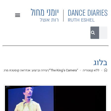
בלוג
>
ללא קטגוריה
>
“The King’s Camera”/יצירה וביצוע: אנדראה קוסטנזו מרטיני ואמנית הוידאו סינדי סשה/ תאורה: יואב בראל, דרמטורגיה: יעל ביגון-ציטרון/תיאטרון הבית 8.8.2019/ ביקורת מחול של רות אשל