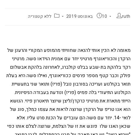
ruth
10 באוגוסט 2019
ללא קטגוריה
מאומה לא הכין אותי להנאה שחוויתי מהמופע המקורי והרענן של
הרקדן והכוריאוגרף מרטיני יחד עם אמנית הוידאו סשה. מרטיני
רקד בלהקת בת-שבע בבלט קולברג, לאחרונה בלהקת אבשלום
פולק וכבר קטף מספר פרסים ככוריאוגרף, ואילו סשה היא בעלת
תואר בקולנוע ועריכה בסורבון נובל (פריז) ותואר שני בתעשיית
הקולנוע התיעודי בלה פמיס (פריז) ונודעת בעבודה הניסיונית.
הייתי מתארת את מרטיני כרקדן/ליצן שיוצר תיאטרון פיזי. הנושא
הוא אגו טריפ של הרקדן שרוצה לראות את עצמו כמלך, סוג של
לואי -14. יחד עם סשה הם עובדים על הכנת סרט עליו. אלא
שכאן האגו שלו פוגש את זו של הצלמת, שרוצה לצלם אותו כפי
"שהיא רוצה". יש כאן מאבק על מבט ההסתכלות לגבי המוצר