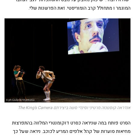
המוגמר ו מתחולל קרב הומוריסטי. זאת הפרשנות שלי.
אנדראה קוסטנזה מרטיני וסינדי סשה ביצירתם The King's Camera
הסרט פותח במה שניראה כסרט דוקומנטרי המלווה בהתפרצות
מחיאות סוערות של קהל אלפים המריע לכוכב. ניראה שעל כך