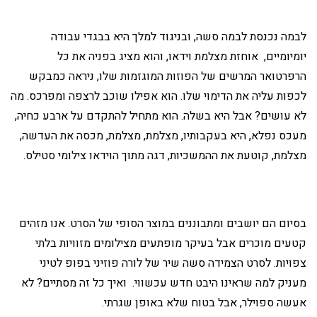
לבמה נכנסת לבמה סשה, ובניגוד למלך היא בבגדי עבודה
יומיומיים, אוחזת מצלמת וידאו, והוא מציג בפניה את כל
הרפרטואר המרשים של הפוזות המוגזמות שלו, ניראה כמבקש
לכפות עליה את הדימוי שלו. הוא אפילו שוכב לרצפה ומפרכס. מה
לא עושים? אבל היא בשלה. הוא מתחיל להתקדם על ארבע כחיה,
מעכס נפלא, היא בעקבותיו, מצלמת, מצלמת, מכסה את העדשה,
מצלמת, קוטעת את ההמשכיות, דגה מתוך הוידאו צילומי סטילס.
בסיום הם יושבים ומתבוננים במוצר הסופי של הסרט. אנו מזהים
קטעים מוכרים אבל בעיקר מופתעים מצילומים מזוויות בלתי
צפויות. לסרט הצמידה סשה שיר של לורה פוזיני בפופ לטיני
מעניק למה שראינו היבט חדש עכשווי. ואיך כל זה מסתיים? לא
אעשה ספוילר, אבל בטוח שלא באופן שגרתי.