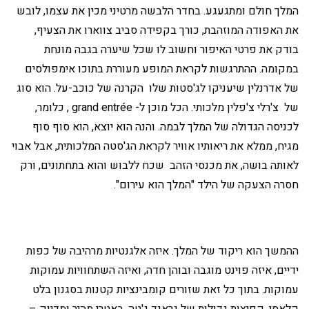
המלך חולם ומתגעגע. בחדר הלבשה מרטיני מכין את עצמו, לובש
את האפודה המוזהבת, כורך בקפידה סביב צווארו את הצעיף,
בודק את פרטי האיפור וחשוב לו שכל שיערה בגבה מונחת
במקומה. ההתרגשות לקראת המופע מעוררת בתוכו אימפולסים
של אדרנלין שיעניקו לג'סטות שלו הקרנה של כוכב-על. הוא סוג
של צ'רלי צ'פלין מלכותי. הכל מוכן ל- grand entrée , כלומר,
לכניסה הגדולה של המלך לבמה. והנה הוא יוצא, הוא סוף סוף
מגיח, ממלא את ריאותיו אוויר לקראת הג'סטה המלכותית, אבל אבוי
לאותה בושה, את מכנסי הזהב שכח ללבוש והוא בתחתונים, ורק
חסרה הצעקה של הילד "המלך הוא עירום".
ההמשך הוא ריקוד של המלך. איזה אלגנטיות מרהיבה של כפות
ידיים, איזה פוינט מוגבה ובוהן חדה, ואיזה השתחוויות עמוקות
עמוקות. בתוך כל זאת שזורים קומבינציות קטנות בסגנון בלט
קלאסי, קפיצות גדולות של גראנד ג'טה, באטרי מהיר ומדיוק –