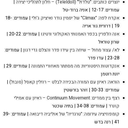
יוצרים כותבים: "טלדול" (Teleldoll) – חלון לתהליכי יצירה
|
עמודים: 12-17 | אניה ברוד-טל
אקדח לפה: "Climax" של יסמין גודר ואיציק ג'ולי
| עמודים: 18-
19 | דרורית גור אריה
אנה הלפרין בכפר האמנותי האקולוגי ורטיגו
| עמודים: 20-22 |
שרון טוראל
לא/ עצור מחול – שיחה בין עידו פדר והצלם גדי דגון
| עמודים:
23-28 | עדו פדר
אנקדוטות היסטוריות: מה מסתתר מאחורי התמונה
| עמודים: 29 |
יונת רוטמן
הוראה: ראיון עם המורה הבכירה לבלט – רוזלין קאסל (סובול)
|
עמודים: 30-33 | זוהר בורשטין
רצף בין ממדים: Continuum Movement – ראיון עם אמילי
קונרד
| עמודים: 34-38 | בתיה שכטר
קומפוזיציה עירומה: "טרגדיה" של אוליביה דיבואה
| עמודים: 39-
41 | רנה בדש