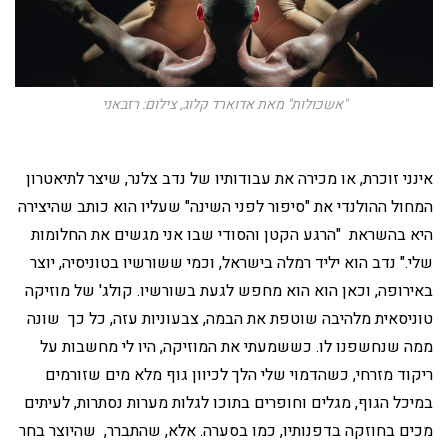
"אשכולות" מאת אדוארד קלוג, צילום: רזבאני
אינני זוכרת, או מכירה את עבודותיו של נדב צלנר, שיצר לתיאטרון
המחול ההולנדי את "סיפור לפני השינה" שעליו הוא כותב שהיצירה
היא בהשראת "הרגע הקטן והסודי שבו אני מגשים את החלומות
שלי." נדב הוא יליד רמלה בישראל, וכמי ששורשיו בטוניסיה, יוצר
באירופה, וכאן הוא הוא מחפש לגעת בשורשיו. קולג' של מוזיקה
טוניסאית מלהיבה שוטפת את הבמה, צבעוניות עזה, כל כך שונה
ממה שנחשפנו לו. כששמעתי את המוזיקה, היו לי מחשבות על
ריקוד מזרחי, כשהדמוי שלי הלך לכיוון גוף מלא מים שזורמים
במיכל הגוף, מגלים וחופרים בתוכו לגלות מערות נסתרות, לעיתים
מכים בחוזקה בדפנותיו, כמו בסערה. אלא, שהתברר, שהיוצר בחר