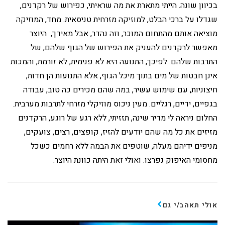
בכיוון שונה. הייתי מתארת את מה שראיתי, כפירוש של רקדנים,
שגדלו על ברכי הבלט, למוזיקה מזרחית טניסאית. מחד, המוזיקה
מוציאה אותם מהתחום המוכר, וזה נהדר, אבל מאידך, היוצר
מאפשר לרקדנים להעניק את הפירוש של הגוף שלהם, של
התרבות שלהם. לפיכך, התנועה היא לא פנימית, לא זורמת, והמכות
אינן חבטות של מים בתוך מיכל הגוף, אלא התנועות הן חדות,
חיצוניות, עם שימוש עשיר, במה שהם מכירים כה טוב, עבודה
בגפיים, ידיים, רגליים. מעין ניכוס מוזיקלי מזרחי לתרבות מערבית.
החלום ניראה לי מדיר שינה, תזזיתי, ללא רגע של רוגע, הרקדנים
מזיזים את כל מה שהם יודעים להזיז, קופצים, רצים, צועקים,
מניפים ידיהם מעלה, שוטפים את הבמה ללא רחמים כשכל
מחסומי האיפוק נפרצו. ואולי זאת היתה כוונת היוצר.
אולי תאהב/י גם