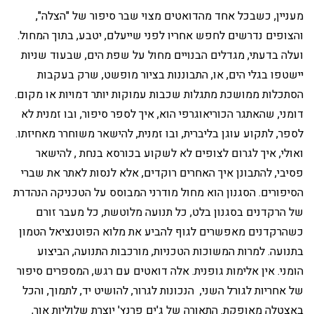
מעניין, כשבכל אחד מהדואטים מצוי שבר סיפור של "הצלה",
והצופים נדרשים לחפש אחריו לפני שייעלם, יטבע, בתוך המחול.
ועלה בדעתי, מגדלים הבנויים מחול על שפת הים, שבעוד שניות
יישטפו בגלי הים, או, התבוננות בציור מופשט, שרק בעקבות
הסתכלות ממושכת מתגלות שכבות עמוקות יותר דמויות או מקום.
דומני, שהאתגר הכוריאוגרפי הוא, איך לספר סיפור, ובו זמנית לא
לספר, לתקוע עוגן בליברית, ובו זמנית, להישאר משוחרר מאחיזתו.
ואולי, איך לגרום לצופים לא לשקוע בכורסא בנחת , להישאר
פסיבי, להתבונן איך האחרים רוקדים, אלא לנסות לאתר את שברי
הסיפורים. הסגנון הוא מחול מודרני המבוסס על הטכניקה הנהדרת
של הרקדנים בסגנון בלט, כל תנועה מלוטשת, כל מעבר זורם
כשהרקדנים מאפשרים לגוף להביע את מלוא הפוטנציאל הטמון
בתנועה. למרות המשוכות הטכניות, מורכבות התנועה, הביצוע
הומני. אין אלימות גופנית. אלה דואטים עם רגש, המספרים סיפור
של אחריות לגורל השני, הנכונות לגרור, להושיט יד, לתמוך, והכל
באצטלה מאופקת. התאורה של ג'ים פרנץ' יוצרת שלוליות אור,