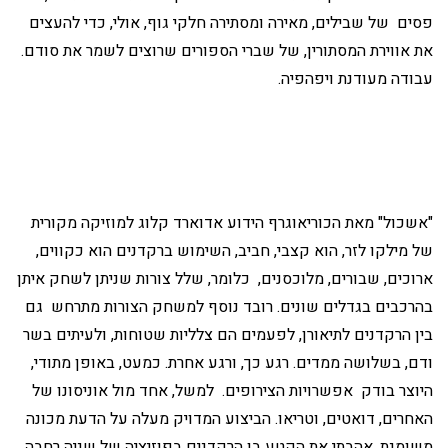
פסים של שבילים, מאירה ומסתירה חלקי גוף, אולי, כדי להעצים
את אווירת המסתורין, של שברי הספורים שרוצים לשמר את סודם.
עבודה מעודנת ויפהפיה.
"אשכול" מאת הכוריאוגרף הידוע אדוארד קלוג למוזיקה מקורית
של מילקו לזר, הוא קצבי, חביב, השימוש ברקדנים הוא כקווים,
ארוכים, שבורים, מלוכסנים, כלומר, שלל צורות שניתן לשחק איתן
בהרכבים בגדלים שונים. רובד נוסף למשחק הצורות מתרחש גם
בין הרקדנים לתיאורן, לפעמים הם צלליות שטוחות, ולעיתים בשר
ודם, בשלושה ממדים. רגע כך, ורגע אחרת. כמעט, באופן מתודי,
היוצר בודק אפשרויות הצירופים. למשל, אחד מול אוניסונו של
האחרים, דואטים, וטריאו. הביצוע המדויק מעלה על הדעת מכונה
משומנת. אהבתי את הקטע בו הרקדנים בפוזיציה של שניה רחבה,