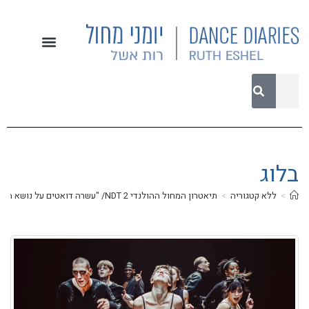
בלוג
>
ללא קטגוריה
>
תיאטרון המחול ההולנדי 2 NDT/ "עשרה דואטים על נושא הצלה" מאת קריסטל פייט, עיצוב תאורה: ג'ים פרנץ' / "אשכול" מאת אדוארד קלוג/ עיצוב תאורה: טום ויסר / "סיפור לפני שינה" מאת נדב צלנר/ עיצוב תלבושות: מאור צבר, עיצוב תאורה: טום ויסר/ היכל אמנויות הבמה הרצליה/ 5 ליולי 2023