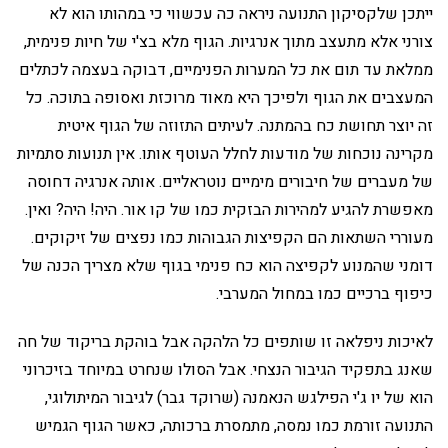
ייתכן שלקסיקון התנועה ניראה כה עכשווי כי במהותו הוא לא
צורני אלא מתעצב מתוך אנרגיות. הגוף מלא בצ'י של חיות פנימית,
ממלאת עד תום את כל המערות הפנימיים, דבוקה בעצמה לכתלים
המעצבים את הגוף ולפיכך היא מאוד מרוכזת ואסופה בתוכה. כל
זה יוצר תחושת כח בהמתנה. לעיתים התזוזה של הגוף איטית
מקרינה נוכחות של מודעות לחלל העוטף אותו. אין תנועות סתמיות
של מעברים של חיבורים מימיים נוטראליים. אותה אנרגיה דחוסה
מאפשרת להגיע למהירות הבזקית כמו של קו אור. היה! היה? ואין.
מעוררי השתאות הם הקפיצות הגבוהות כמו נפצים של זיקוקים.
דומני שהמנוע לקפיצה הוא כח פנימי בגוף שלא מצריך הכנה של
כיפוף ברכיים כמו במחול המערבי.
לאיכות ניפלאה זו שותפים כל הלהקה אבל בוהקת בריקוד של חה
שאנג בתפקיד הגיבור הנצחי. אבל הסולו שנחרט במיוחד בזיכרוני
הוא של יו ג'י הפילגש הנאמנה (שרוקד גבר) לגיבור המיתולוגי,
התנועה זורמת כמו נמסה, מתמסרת ברכותה, כאשר הגוף הגמיש