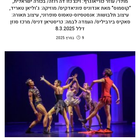
מולר/ עוזר כוריאוגרף: וינצ'נזו דה רוזה/ בכורה ישראלית,
"קוסמוס" מאת אנדוניס פוניאדקיס/ מוזיקה: ג'וליאן טאריד,
עיצוב תלבושות: אנסטסיוס-טאסוס סופרוני, עיצוב תאורה:
סאקיס בירביליס/ העמדה לבמה: כריסטיאן דניס/ מרכז סוזן
דלל 8.3.2025
9 במרץ 2025