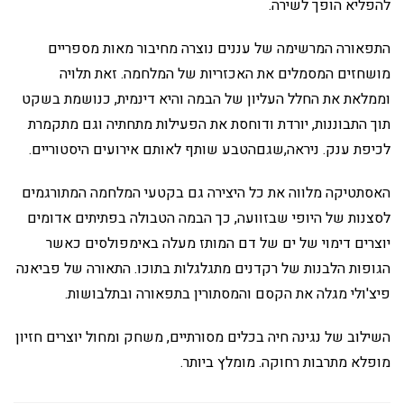
להפליא הופך לשירה.
התפאורה המרשימה של עננים נוצרה מחיבור מאות מספריים
מושחזים המסמלים את האכזריות של המלחמה. זאת תלויה
וממלאת את החלל העליון של הבמה והיא דינמית, כנושמת בשקט
תוך התבוננות, יורדת ודוחסת את הפעילות מתחתיה וגם מתקמרת
לכיפת ענק. ניראה,שגםהטבע שותף לאותם אירועים היסטוריים.
האסתטיקה מלווה את כל היצירה גם בקטעי המלחמה המתורגמים
לסצנות של היופי שבזוועה, כך הבמה הטבולה בפתיתים אדומים
יוצרים דימוי של ים של דם המותז מעלה באימפולסים כאשר
הגופות הלבנות של רקדנים מתגלגלות בתוכו. התאורה של פביאנה
פיצ'ולי מגלה את הקסם והמסתורין בתפאורה ובתלבושות.
השילוב של נגינה חיה בכלים מסורתיים, משחק ומחול יוצרים חזיון
מופלא מתרבות רחוקה. מומלץ ביותר.