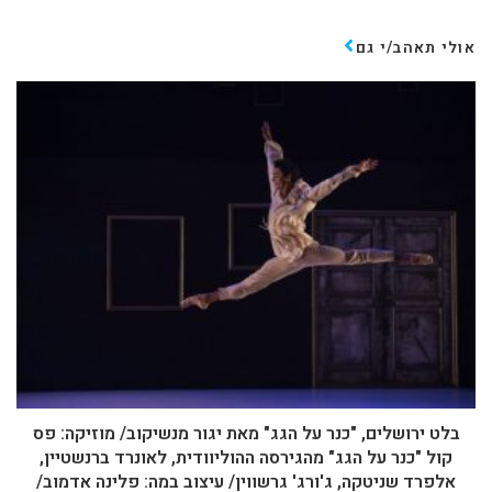
אולי תאהב/י גם
בלט ירושלים, "כנר על הגג" מאת יגור מנשיקוב/ מוזיקה: פס
קול "כנר על הגג" מהגירסה ההוליוודית, לאונרד ברנשטיין,
אלפרד שניטקה, ג'ורג' גרשווין/ עיצוב במה: פלינה אדמוב/