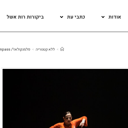
אודות
כתבי עת
ביקורות רות אשל
>
ללא קטגוריה
>
פלמנקולאז'/ Compass – להקת הפלמנקו הישראלי/ ניהול אמנותי וכוריאוגרפיה: מיכל נתן/ מוזיקה: מיגואל פובדה, נסטור גרניקה, מונטס קורז/ רקדניות: מיכל נתן, יעל זיתוני, מורן רון, אילת שחר, ליה שינפלד, מאיה שני פלנבאום/ מוזיקאים: אופיר עטר (גיטרה)/יעל הורביץ, שוקי שוויקי (שירה)/ תלבושות: ורוניקה שור, גלינה גולצמן/ עיצוב תאורה: יעקב ברסי, מרכז סוזן דלל. 30.10.2021