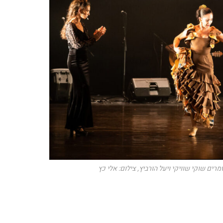
רים שוקי שוויקי ויעל הורביץ, צילום: אלי כץ