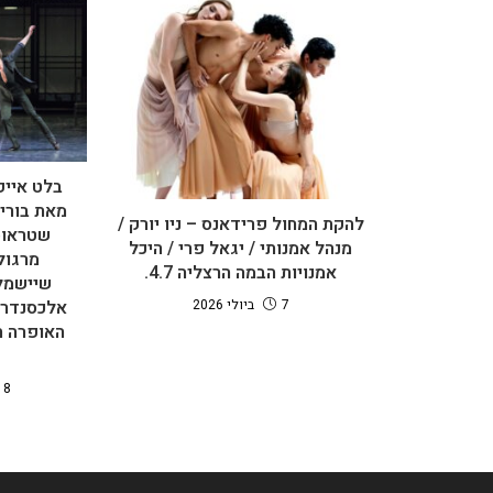
בלט אייפ
מאת בוריס
להקת המחול פרידאנס – ניו יורק /
שטראוס 
מנהל אמנותי / יגאל פרי / היכל
מרגול
אמנויות הבמה הרצליה 4.7.
שיישמלש
7 ביולי 2026
אלכסנדר ס
האופרה ה
18 בספטמבר 