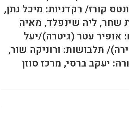
נטס קורז/ רקדניות: מיכל נתן,
ילת שחר, ליה שינפלד, מאיה
 אופיר עטר (גיטרה)/יעל
רה)/ תלבושות: ורוניקה שור,
רה: יעקב ברסי, מרכז סוזן