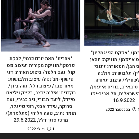
מן/ "אפקט הפיגמליון"
"אחרית" מאת יורם כרמי/ להקת
 אייפמן/ מוזיקה: יוהאן
פרסקו/מוזיקה מקורית ועיצוב פס
הבן/ תפאורה: זינובי
קול: נעם הלפר/ ביצוע תאורה: דני
ין/ תלבושות: אולגה
פישוף-מג'נטה/ עיצוב תלבושות:
ווילי/ עיצוב תאורה:
מאור צבר/ עיצוב חלל: נעה בירן/
יבאייב, בוריס אייפמן/
רקדנים: איליה ירצב, בלייק ויליאם
ישראלית, תל אביב-יפו
סיידל, ליעד תבורי, ניב כבירי, נעם
16.9.2022
סרוקה, עירד אבני, רוני פייגלר,
2022
תומר נתיב, נועה אליחי (מתלמדת)/
מרכז סוזן דלל, 29.6.2022
1 ביולי 2022