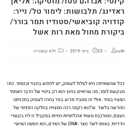
קינטי: אברהם פסו/ מוסיקה: אליאן
ראדינג/ תלבושות: לימור טל/ נייר:
קודויה קוביאשי/סטודיו תמר בורר/
ביקורת מחול מאת רות אשל
ruth
23 ביוני 2019
ללא קטגוריה
ככל שהשאיפה היא לצלול לעומק, יש לחפש בחבוי ובנסתר. כמו
מבקשת לומר, מה שרואים בחוץ הוא רק ביטוי של הדבר האמתי
המצוי בסוד. אולי זה מסביר מדוע בורר בחרה לעסוק בתכניתה
החדשה בלשד ש"הוא רקמה רכה המצויה בחלקה הפנימי של
העצם, המורכבת משתי אוכלוסיות החיות במקביל זו לזו בקשרי
הדדיות. באותו לשד נוצר -DNA של האדם, הוא חותמו האישי