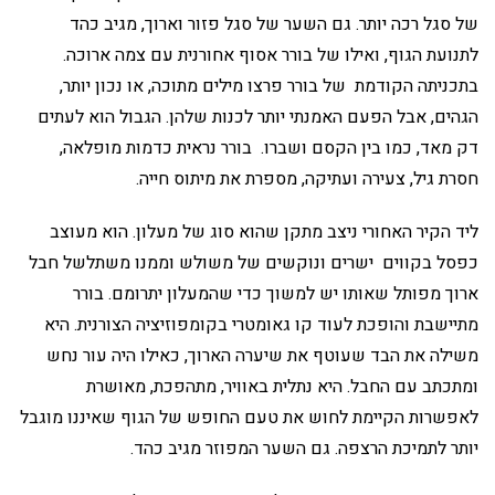
של סגל רכה יותר. גם השער של סגל פזור וארוך, מגיב כהד
לתנועת הגוף, ואילו של בורר אסוף אחורנית עם צמה ארוכה.
בתכניתה הקודמת של בורר פרצו מילים מתוכה, או נכון יותר,
הגהים, אבל הפעם האמנתי יותר לכנות שלהן. הגבול הוא לעתים
דק מאד, כמו בין הקסם ושברו. בורר נראית כדמות מופלאה,
חסרת גיל, צעירה ועתיקה, מספרת את מיתוס חייה.
ליד הקיר האחורי ניצב מתקן שהוא סוג של מעלון. הוא מעוצב
כפסל בקווים ישרים ונוקשים של משולש וממנו משתלשל חבל
ארוך מפותל שאותו יש למשוך כדי שהמעלון יתרומם. בורר
מתיישבת והופכת לעוד קו גאומטרי בקומפוזיציה הצורנית. היא
משילה את הבד שעוטף את שיערה הארוך, כאילו היה עור נחש
ומתכתב עם החבל. היא נתלית באוויר, מתהפכת, מאושרת
לאפשרות הקיימת לחוש את טעם החופש של הגוף שאיננו מוגבל
יותר לתמיכת הרצפה. גם השער המפוזר מגיב כהד.