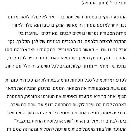
והבלבדי" (מתוך התכניה).
המופע התקיים בסטודיו של תמר בורר. אני לא יכולה לתאר מקום
נכון יותר למופע מעודן זה מאשר המקום שבו הוא נולד. לאורך
קירות הסטודיו נפרשו גווילים לבנים מאורכים שחיברו בין
התקרה לרצפה הלבנים. גם הבגדים בגוונים של לבן. הכל רך, נקי
אבל גם נושם – כאשר פסל המובייל המקסים שיצר אברהם פסו
המורכב מקו דקיק מוארך שבקצהו האחד מחובר נייר לבן מלבני,
כמפרש דמיוני – מרחף קלות ומגיב לכל נשימה. זה חלל עם חיות.
לפרפורמרית מיטל סגל נוכחות נעימה. בתחילת המופע היא עומדת,
ממששת באצבעותיה את הצוואר, הפנים, כתינוק המגלה את מתאר
הגוף. אחר כך היא מקערת באיטיות את הטורסו אחורנית, מתמסרת
באהבה לכוח המשיכה לקשת המתהווה בגוף עד שכח המשיכה
מכריעה אותה, נופלת אחורנית ומוטלת לרצפה. ההמשך הוא דואט
בינה לבין בורר, אולי בין אותן "שתי אוכלוסיות החיות במקביל".
התנועה של בורר מינימליסטית משויפת להפליא ומקרינה קסם וזו