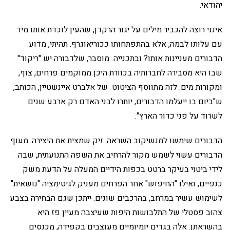
יהודאי.
אינני רוצה להכביר מילים על יגור הרקדן, שהעין לוכדת אותו מיד
עם עלותו לבמה, אלא בהתפתחותו ככוריאוגרף. תהיתי, מדוע
הדבורים מעניינות אותו? ובתכנייה מוסבר, שלדבורה יש "ריקוד"
שבו היא מסבירה לחברותיה בכוורת היכן ממוקמים פרחים, צוף,
ומקורות מים. לזה מתווסף הציטוט של אלברט איינשטיין, הכותב,
ש"ביום בו ייעלמו הדבורים, יותרו לבני האדם רק ארבע שנים
לשרוד על פני כדור הארץ".
הדבורים שימשו למנשיקוב השראה. זיק שמצית את היצירה. מעוף
הדבורים עשוי לשמש מקור להרחיב את השפה התנועתית, שבה
לידי ביטוי בעיקר ברטט בכפות הידיים המעלה על הדעת משק
כנפיים, ואילו "החיפוש" אחר הפרחים מעניק לגיטימציה "נושאית"
לשימוש עשיר במרחב, בהרכבים שונים. ייתכן שגם הבחירה בצבע
צהוב פסטלי של התלבושות היפות שעיצבה מעיין פז היא
בהשראתן. אלה בגדים יומיומיים מעוצבים בקפידה, מכנסים