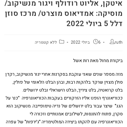
איטקן, אליוט רודולף ויגור מנשיקוב/
מוסיקה: אמדיאוס מוצרט/ מרכז סוזן
דלל 5 ביולי 2022
ruth
6 ביולי 2022
ללא קטגוריה
ביקורת מחול מאת רות אשל
מזה מספר שנים שאני עוקבת בסקרנות אחרי יגור מנשיקוב, רקדן
סולן מצוין שרקד בלהקות רבות, ובהן הבלט הלאומי של פולין,
בלט קרואטיה, בלט ציריך, הבלט הישראלי ובלט ירושלים.
ככוריאוגרף הופנו אליו הזרקורים בעקבות הכוריאוגרפיה "כנר על
הגג" שיצר עבור בלט ירושלים של נדיה טימופייבה. מנשיקוב הוא
סקרן, פתוח להתנסות, לשילובים אמנותיים וזכורה לי
הכוריאוגרפיה עם להקתו ביצירה המולטימדיה "ג'ירפות" של עפרה