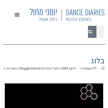
בלוג
>
ללא קטגוריה
>
להקת GEM/ ריקוד הדבורים (Waggle Dance ) מאת יגור מנשיקוב/ עיצוב תאורה: אמיר די קסטרו/ עיצוב תלבושות: מעיין פז/ רקדנים: ניב ארבל, תכלת הר-ים, מירי לפידוס, ג'וי קמין, רוני שפס, ג'ואי איטקן, אליוט רודולף ויגור מנשיקוב/ מוסיקה: אמדיאוס מוצרט/ מרכז סוזן דלל 5 ביולי 2022