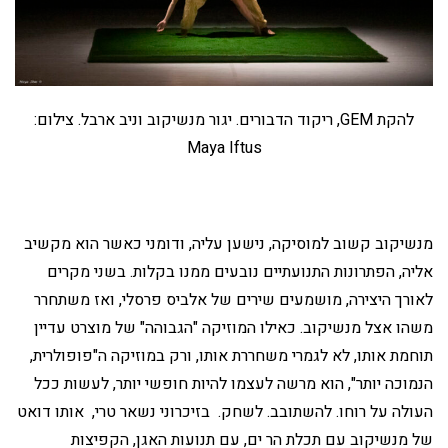
להקת GEM, ריקוד הדבורים. יגור מנשיקוב וניב ארבל. צילום:
Maya Iftus
מנשיקוב קשוב למוסיקה, נישען עליה, ודומני כאשר הוא מקשיב
אליה, הפתרונות התנועתיים נובעים ממנו בקלות. בשני מקרים
לאורך היצירה, מושמעים שירים של אלביס פרסלי, ואז משתחרר
משהו אצל מנשיקוב. כאילו המוזיקה "הגבוהה" של מוצרט עדיין
תוחמת אותו, לא לגמרי משחררת אותו, ורק במוזיקה ה"פופולרית,
הנמוכה יותר", הוא מרשה לעצמו להיות חופשי יותר, לעשות ככל
העולה על רוחו. להשתובב. לשחק. בזיכרוני נשאר טרי, אותו דואט
של מנשיקוב עם תכלת הר ים, עם תנועות האגן, הקפיצות