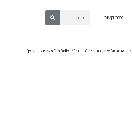
צור קשר
ליאן/ "102 פוזיציות" מאת אריק גוטייה/"אהבת נצח" מאת יורג מאנס/ "רפרוף עין" מאת מריה יוס/ עיצוב תאורה: מיכאל קאנטרוביץ/ היכל אמנויות הבמה הרצליה/ 12.3.2022