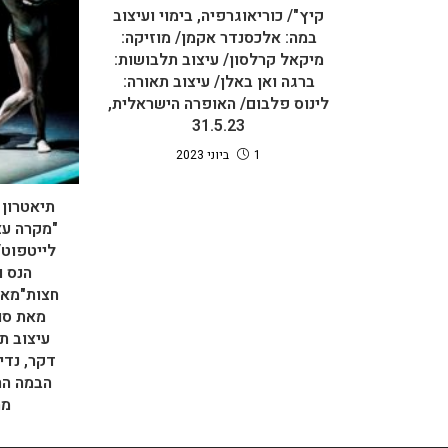
קיץ"/ כוריאוגרפיה, בימוי ועיצוב
במה: אלכסנדר אקמן/ מוזיקה:
מיקאל קרלסון/ עיצוב תלבושות:
ברגה ואן באלן/ עיצוב תאורה:
לינוס פלבום/ האופרה הישראלית,
31.5.23
1 ביוני 2023
"מקרה עצ
לייטפוט/
הנס ו
חצות"מאת
מאת סול
עיצוב תא
דקר, נדי
מח