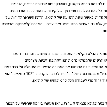
מים לקדמת הבמה בקאנון, כשהרקדניות יורדות לברכיים, הגברים
ות. כל זאת העלה בדעתי רצף של קידות שבאות לכבד את המתים.
 מוקפדות, כאשר שפת התנועה של קיליאן, הייתה השראה לדורות של
נית, אלא גם באיכות התנועתית. זאת יצירה שהפכה לקלאסיקה והבחירה
ת.
המאפיינות את הבלט הקלאסי המסורתי, שמרוב שימוש חוזר בהן, הפכו
ריאוגרפים ש"ממלאים" את המוזיקה בפוזיציות, מצרפים
וי. הפוזיציות גם הדגישו את העבודה הביצועית המוטלת על הרקדנים
הרוקדת על הבהונות כאשר הגבר, בדרך כלל "הרקדן האציל" משמש כסוג של "בר" נייד לצרכי הרקדנית. "102 פוזיציות" הוא
ד גדול מדי לעבודה הכל כך איכותית של קיליאן.
 בטהובן. לא מצאתי קשר רגשי או תנועתי בין מה שראיתי על הבמה