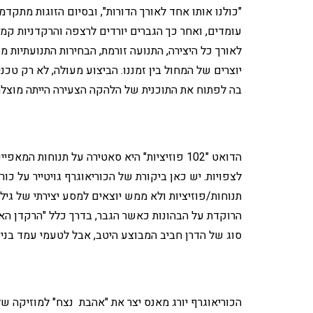
"כולנו אותו אחד לאורך הדורות", ובסיום הזוגות מתקד
עומדים, ואחר כך הגברים יורדים לרצפה והרקדניות קמ
לאורך כל היצירה, התנועה זורמת, הבחירות התנועתיות
יוצרים של המחול בין זמננו. הביצוע מעולה, לא רק טכ
בה לפתוח את התוכנית של הלהקה הצעירה הייתה מוצלח
הדואט "102 פוזיציות" היא סאטירה על תנוחות 
לצפויות. יש כאן ביקורת של הכוריאוגרף גויטייר על כו
תנוחות/פוזיציות ולא ממש יוצאים למסע יצירתי של גיל
סוג של הדרן חביב המבוצע היטב, אבל לטעמי עמד בניגו
הכוריאוגרף יורג מאנס יצר את "אהבת נצח" למוזיקה של