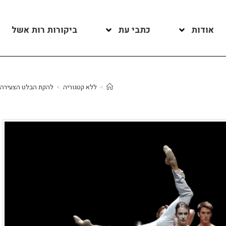
אודות
כתבי עת
ביקורות רות אשל
>
ללא קטגוריה
>
להקת הבלט הצעירה הבווארית של מינכן בתוכנית "העונות" / "Un Ballo" מאת ירז'י קי