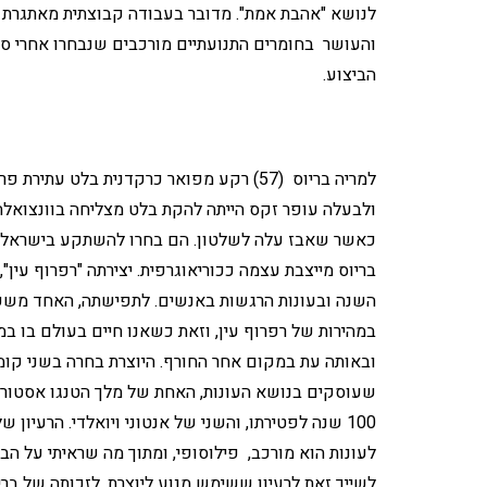
לנושא "אהבת אמת". מדובר בעבודה קבוצתית מאתגרת ט
והעושר בחומרים התנועתיים מורכבים שנבחרו אחרי סי
הביצוע.
למריה בריוס (57) רקע מפואר כרקדנית בלט עתירת 
ולבעלה עופר זקס הייתה להקת בלט מצליחה בוונצואלה,
כאשר שאבז עלה לשלטון. הם בחרו להשתקע בישראל. 
בריוס מייצבת עצמה ככוריאוגרפית. יצירתה "רפרוף עין"
השנה ובעונות הרגשות באנשים. לתפישתה, האחד משפ
במהירות של רפרוף עין, וזאת כשאנו חיים בעולם בו ב
ובאותה עת במקום אחר החורף. היוצרת בחרה בשני קומ
שעוסקים בנושא העונות, האחת של מלך הטנגו אסטור
100 שנה לפטירתו, והשני של אנטוני ויואלדי. הרעיון 
לעונות הוא מורכב, פילוסופי, ומתוך מה שראיתי על הב
לשייך זאת לרעיון ששימש מנוע ליוצרת. לזכותה של ב