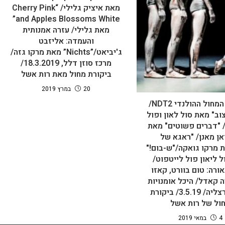
מאת איציק גלילי/ “Cherry Pink
and Apples Blossoms White”
מאת גלילי/ עזרה אמנותית
והעמדה: אליזבט
ג'יביאט/”Nichts” מאת מרקו גזה/
מרכז סוזן דלל, 18.3.2019/
ביקורת מחול מאת רות אשל
20 במרץ 2019
תיאטרון המחול ההולנדי NDT2/
וב" מאת סול לאון ופול
 "דברים פשוטים" מאת
אן מאנן/ "ראגא של
 מרקו גואקה/"ש-בום!"
 ליאון פול לייטפוט/
ורה: טום בוורט, קאזו
ה קאדל/ היכל אומנויות
הבמה הרצליה/ 3.5.19/ ביקורת
ול של רות אשל
4 במאי 2019