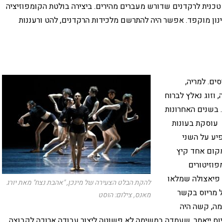
כנית לרקדנים שדורש מעברים מהירים. ביצירה בולטת הקומפוזיציה
נון מוקפד. אפשר היה להתרשם מלכידות הרקדנים, להט ורעננות
פרסים. למריה,
 וזוג נאלץ לברוח
בשנים האחרונות
, עוסקת בעונות
יע על השני
מקום אחד קיץ
פוזיטורים
 פיאצולה שמלאו
להקת הבלט הצעירה של מינכן, "אהבת נצח" מאת יורג
של מריוס בקשר
מאנס, צילום: הוסט
מה, קשה היה
ריוס ייאמר, שעמדה במשימה לא פשוטה ליצור עבודה ארוכה לקבוצה