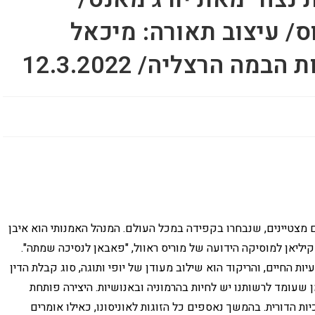
וס/ עיצוב תאורה: מיכאל
ה הרצליה/ 12.3.2022
זו, מורכבת מ- 16 רקדנים צעירים מצטיינים, שנבחרו בקפידה במכל העולם. המנהל האמנותי הוא איבן
צירה שפתחה את המופע היא Un Ballo של קיליאן למוסיקה הידועה של מוריס ראוול, "פאבאן לנסיכה שמתה".
ות החיים, והריקוד הוא שילוב מעודן של יופי ותוגה, סוג קבלת הדין
שעומד לרשותנו יש לחיות בהרמוניה ובאנושיות. היצירה פותחת
 הדורית. בהמשך נאספים כל הזוגות לאוניסונו, כאילו אומרים