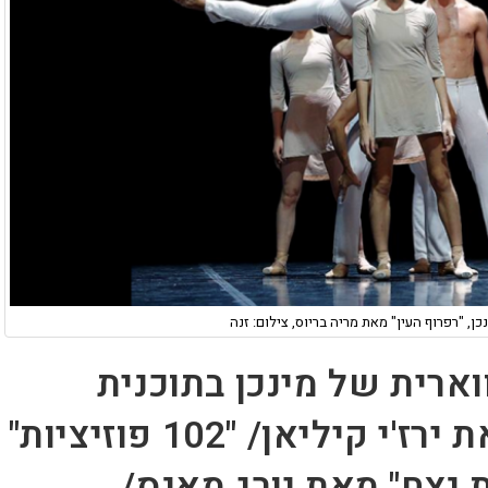
, "רפרוף העין" מאת מריה בריוס, צילום: זנה
ארית של מינכן בתוכנית
"העונות" / "Un Ballo" מאת ירז'י קיליאן/ "102 פוזיציות"
 נצח" מאת יורג מאנס/