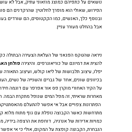
נושאים על כתפיהם כמוצג מוזאוני עתיק, אבל לא עושי
הפירוש, שאולי הוא מופרך לחלוטין: שהרקדנים הם סוג 
ובנוסף כלך, האנשים, כמו הקקטוסים, הם שורדים בעול
אבל בהחלט מעורר עניין.
ניראה שהטקס הפגאני של העלאת הצעירה הבתולה כקרב
להצית את דמיונם של כוריאוגרפים. והיצירה
פולחן האב
יפלו, עיצוב תלבושות של ליאו קולש, ועיצוב התאורה 
בכיוונים שונים, אחד של גברים והשנייה של נשים, העו
על הקיר האחורי מוקרן פס אור אפרפר עם דוגמה חידתית
מאחרות שראיתי, זה מפל המים שנופל מתקרת הבמה. ה
הפתרונות צפויים אבל אי אפשר להתעלם מהאסתטיקה, 
מתרחשות כאשר הקבוצה נופלת עם גוף מתוח מלוא קומת
כמויות אדירות של אנרגיה, דוחפת את הרצפה בידיה, 
הנבחרת, הקבוצה קופצת על המקום, אולי כי אי אפש