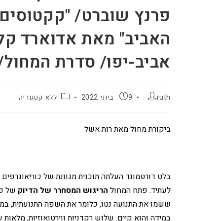
פרנץ שוברט/ "קקטוסים"
האביב" מאת אדוארד קל
אביב-יפו/ סדרת המחול/ .6.2022
ruth
9 ביוני 2022
ללא קטגוריה
ביקורת מחול מאת רות אשל
בלט דורטמונד העלתה תוכנית מגוונת של כוריאוגרפים
לעתיד. פתח המחול
הריגוש המסחרר של הדיוק
של פור
ששמו את התנועה נטו, כלומר את השפה התנועתית, במרכ
במידה והוא קיים. שלוש רקדניות ווירטואוזיות, מלאות ש