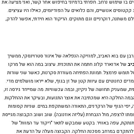
ם בו שימוש נרחב. חפרתי בדמיוני בחיפוש אחר קשר, ואני מציעה את
קקטוסים אנושיים, והם כלואים על הפודיומים, כאילו היו עציצים.
ם משתנה, דוקרניים וגם מתוקים. הריקוד הוא חידתי, אפשר להדק,
ן עם בוא האביב, למוזיקה הנפלאה של איגור סטרוינסקי, ממשיך
יב
של אדוארד קלוג חתמה את התוכנית. עיצוב במה הוא של מרקו
של תומש פרמצל. תמונת הפתיחה מעוררת סקרנות, כאשר שני שורות
מדים כחנוטים עם עיוות קטן של זן בגוף, שלא ייראו מושלמים מדי.
, שמעניק תחושה של ניקיון, ובמה עכשוויות. מה שמייחד גירסה זו,
במה החלקה היא שמכתיבה את אוצר התנועות, ובעיקר את ההחלקות.
יפי הגוף של הרקדנים, התאורה המשתקפת במים. שניות קסומות
ו לרצפה, מול הנבחרת (עליזה אוזנובה). שוב ושוב הקבוצה מגייסת
מתנתקת, עפה באוויר. בקטע שמבקש לתאר "ריקוד עד המוות" של
ר להתקדם במרחב מסכנת החלקה. הקבוצה מעלה על הדעת את