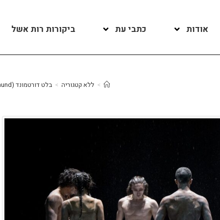
אודות
כתבי עת
ביקורות רות אשל
>
ללא קטגוריה
>
בלט דורטמונד (Ballett Dortmund) גרמניה/ "הריגוש המסחרר של הדיוק" מאת ויליאם פורסייט, מוזיקה: פרנץ שוברט/ "קקטוסים" מאת אלכסנדר אקמן/ "פולחן האביב" מאת אדוארד קלוג/ האופרה הישראלית תל אביב-יפו/ סדרת המחול/ 8.6.2022