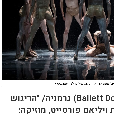
ב" מאת אדווארד קלוג, צילום: לזק יאנוזבסקי
בלט דורטמונד (Ballett Dortmund) גרמניה/ "הריגוש
יליאם פורסייט, מוזיקה: