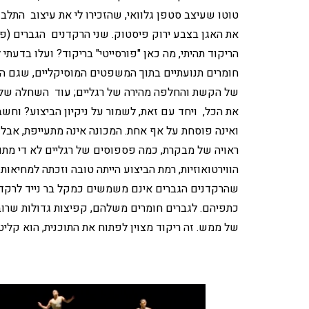
טוטו שעיצב סטפן גלוואי, שהזכירו לי את עיצוב התל
את האגן בצבע ירוק פיסטוק. שני הרקדנים הגברים (פר
הריקוד תהיתי, מה כאן "פורסייטי" בריקוד? ועלו בדעתי
חומרים תנועתיים בתוך המשפטים המוסיקליים, שגם הם 
של הקשת והחלפה מהירה של רגליים; עוד השחלה של כ
את הכל, ויחד עם זאת, לשמור על ניקיון הביצוע? וח
ואינה פוסחת על אף אחת. המכונה אינה מתעייפת, אבל כ
ראויה של מבקרת, כמה פספוסים של רגליים לא די מת
הווירטואוזיות, רמת הביצוע הייתה טובה וזכתה למחיאות
שהרקדנים הגברים אינם משמשים כמקל בר נייד לרקדנ
כתפיהם. לגברים חומרים משלהם, קפיצות גדולות שרובן
של ממש. זה ריקוד מצוין לפתוח את התוכנית, הוא קליט