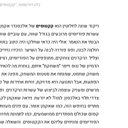
בלט דורטמונד, "קקטוסים
ריקוד שונה לחלוטין הוא
קקטוסים
של אלכסנדר אקמן
עשרות פודיומים מרובעים בגודל שווה, עם עוביים שוני
הבנתי את הנאמר. אולי היה כדאי שחלקו היה כתוב בתו
חולצה לבנה, ופס פודרה לבנה על השיער. הזכירו נזיר
וצליל. הרקדנים צוחקים, מתופפים על הפודיומים, רצים
הדמיון של טוס וייסר "משחקת" איתם, בוחרת מה להאי
משחק שחמט, שמנתח את סטטוס המשחק, מפנה את תשומ
הפתעות, אבל התנועה היא מדויקת, זוויות אחידות של כ
מרשים ומעניק עוצמה לביצוע של עשרות הרקדנים. ופתא
צדדי תלוי באלכסון. למה? לא יודעת. ניראה שאקמן לק
מתריס בחופש הזה, כמו שאקמן אומר, עם פנים מעוותים 
קסום שכולם מסתדרים ממושמעים, כמו לתמונת מחזור, 
הפודיומים ומניחים עליהם את הקקטוסים. והשאלה שמ