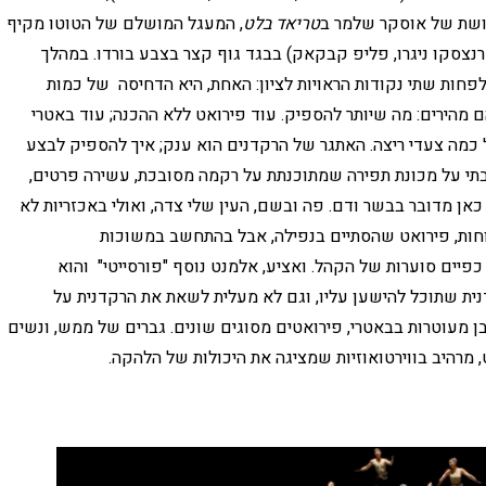
בושת של אוסקר שלמר ב
טריאד בלט
, המעגל המושלם של הטוטו מקיף
נצסקו ניגרו, פליפ קבקאק) בבגד גוף קצר בצבע בורדו. במהלך
 לפחות שתי נקודות הראויות לציון: האחת, היא הדחיסה של כמות
מהירים: מה שיותר להספיק. עוד פירואט ללא ההכנה; עוד באטרי
מה צעדי ריצה. האתגר של הרקדנים הוא ענק; איך להספיק לבצע
שבתי על מכונת תפירה שמתוכנתת על רקמה מסובכת, עשירה פרטים,
אן מדובר בבשר ודם. פה ובשם, העין שלי צדה, ואולי באכזריות לא
וחות, פירואט שהסתיים בנפילה, אבל בהתחשב במשוכות
 כפיים סוערות של הקהל. ואציע, אלמנט נוסף "פורסייטי" והוא
ית שתוכל להישען עליו, וגם לא מעלית לשאת את הרקדנית על
 מעוטרות בבאטרי, פירואטים מסוגים שונים. גברים של ממש, ונשים
, מרהיב בווירטואוזיות שמציגה את היכולות של הלהקה.