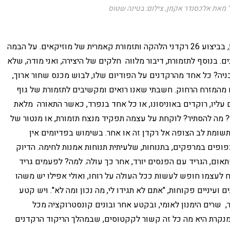
" מאת אלכסנדר אקמן, צילום: בטינה שטוס
,
בביצוע 26 רקדני הלהקה ותזמורת קאמרית של מוזיקאים. על הבמה
ם. בנוסף לתזמורת, דיבור מלווה חלקים של היצירה, ואני מודה, שלא
כניה? כל אחד מהרקדנים על הפודיום שלו, לבוש מכנס שחור ארוך,
ים מהמזרח הרחוק. חשבתי שאנו רואים ומקשיבים לתזמורת של גוף
 עליו, רוקדים באוניסונו, או כל אחד בנפרד, כאשר התאורה מלאת
ר? מה להסתיר? לוקחת על עצמה תפקיד מנצח תזמורת, או מנטור של
ת לב הצופה אל רקדן זה או אחר. בשימוש בפדיומים אין
פופים במרפקים, בתנוחות, שלעיתית תנוחות אמנות לחימה. הדיוק
ום, הגריד עם הפנסים יורד, אחר כך עולה. למה? לפעמים גריד
ח לעצמו חופש לעשות ככל העולה על רוחו, ואולי אפילו יש משהו
ועיניים פקוחות, "אתם לא תגידו לי, מה נכון ומה לא". ויש קטע
שרים הימנון לאומי, ובקטע אחר ובונים קונסטרוקציה מכל
נקרת היא מה כל זה קשור לקקטוסים, שבמהלך הריקוד הרקדנים